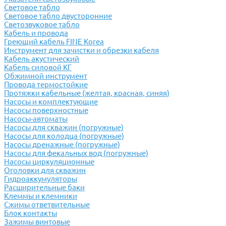
Световое табло
Световое табло двусторонние
Светозвуковое табло
Кабель и провода
Греющий кабель FINE Korea
Инструмент для зачистки и обрезки кабеля
Кабель акустический
Кабель силовой КГ
Обжимной инструмент
Провода термостойкие
Протяжки кабельные (желтая, красная, синяя)
Насосы и комплектующие
Насосы поверхностные
Насосы-автоматы
Насосы для скважин (погружные)
Насосы для колодца (погружные)
Насосы дренажные (погружные)
Насосы для фекальных вод (погружные)
Насосы циркуляционные
Оголовки для скважин
Гидроаккумуляторы
Расширительные баки
Клеммы и клемники
Cжимы ответвительные
Блок контакты
Зажимы винтовые