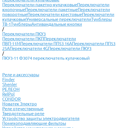
Переключатели пакетно-кулачковые
Переключатели
кнопочные
Переключатели пакетные
Переключатели
поворотные
Переключатели крестовые
Переключатели
кулачковые
Универсальные переключатели
Тумблеры
ТВ-1
Тумблеры
Антивандальные кнопки
/
Переключатели ПКУ3
Переключатели ПКП
Переключатели
ПВП-11М
Переключатели ПП53 16А
Переключатели ПП53
25А
Переключатели 4G
Переключатели ПКУ3
/
ПКУ3-11 Ф3074 переключатель кулачковый
Реле и аксессуары
Finder
Shenler
РЕЛЕОН
RelPol
CONDOR
Новатек Электро
Реле отечественные
Твердотельные реле
Устройство защиты электродвигателя
Помехоподавляющие фильтры