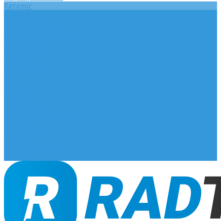
Каталог
Главная
О компании
Оплата и доставка
Документы
База знаний
Статьи
Сотрудничество
Контакты
...
Каталог
Главная
О компании
Оплата и доставка
Документы
База знаний
Статьи
Сотрудничество
Контакты