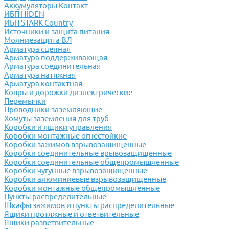
Аккумуляторы Контакт
ИБП HIDEN
ИБП STARK Country
Источники и защита питания
Молниезащита ВЛ
Арматура сцепная
Арматура поддерживающая
Арматура соединительная
Арматура натяжная
Арматура контактная
Ковры и дорожки диэлектрические
Перемычки
Проводники заземляющие
Хомуты заземления для труб
Коробки и ящики управления
Коробки монтажные огнестойкие
Коробки зажимов взрывозащищенные
Коробки соединительные врывозащищенные
Коробки соединительные общепромышленные
Коробки чугунные взрывозащищенные
Коробки алюминиевые взрывозащищенные
Коробки монтажные общепромышленные
Пункты распределительные
Шкафы зажимов и пункты распределительные
Ящики протяжные и ответвительные
Ящики разветвительные