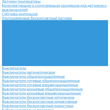
Датчики температуры
Комплектующие и сопутсвующая продукция для датчиков и
выключателей
Счётчики импульсов
Ультразвуковые бесконтактные датчики
Переключатели
Универсальные переключатели
Переключатели кулачковые
Переключатели кнопочные
Переключатели крестовые
Переключатели пакетные
Переключатели пакетно-кулачковые
Переключатели поворотные
Тумблеры ТВ-1
Тумблеры
Антивандальные кнопки
Выключатели
Выключатели автоматические
Выключатели общепромышленные
Выключатели путевые общепромышленные
Выключатели путевые взрывозащищенные
Выключатели концевые общепромышленные
Выключатели концевые взрывозащищенные
Выключатели бесконтактные оптические
Выключатели бесконтактные индуктивные
Выключатели бесконтактные емкостные
Кабельные вводы и проходки