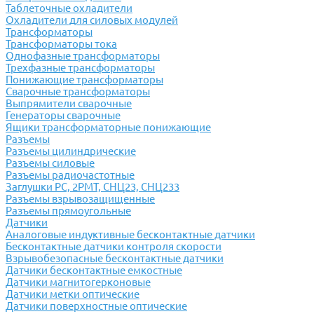
Таблеточные охладители
Охладители для силовых модулей
Трансформаторы
Трансформаторы тока
Однофазные трансформаторы
Трехфазные трансформаторы
Понижающие трансформаторы
Сварочные трансформаторы
Выпрямители сварочные
Генераторы сварочные
Ящики трансформаторные понижающие
Разъемы
Разъемы цилиндрические
Разъемы силовые
Разъемы радиочастотные
Заглушки РС, 2РМТ, СНЦ23, СНЦ233
Разъемы взрывозащищенные
Разъемы прямоугольные
Датчики
Аналоговые индуктивные бесконтактные датчики
Бесконтактные датчики контроля скорости
Взрывобезопасные бесконтактные датчики
Датчики бесконтактные емкостные
Датчики магнитогерконовые
Датчики метки оптические
Датчики поверхностные оптические