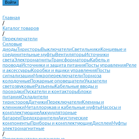
Главная
/
Каталог товаров
/
Переключатели
Силовые
диоды
Тиристоры
Выключатели
Светильники
Концевые и
соединительные муфты
Вентиляторы
Источники
света
Электромагниты
Трансформаторы
Кабель и
провода
Источники и защита питания
Посты управления
Реле
и аксессуары
Коробки и ящики управления
Посты
сигнализации
Микропереключатели
Тормоза
колодочные
Пожарные оповещатели
Указатели
светозвуковые
Разъемы
Кабельные вводы и
проходки
Пускатели и контакторы
Блоки
питания
Охладители
тиристоров
Датчики
Переключатели
Клеммы и
клемники
Металлорукав и кабельные муфты
Насосы и
комплектующие
Аккумуляторные
батареи
Предохранители
Акустические
компоненты
Приборы и комплектующие
Дисплеи
Муфты
электромагнитные
/
Переключатели кулачковые