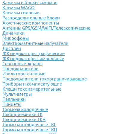
Зажимы и блоки зажимов
Клеммы WAGO
Клеммы силовые
Распределительные блоки
Акустические компоненты
Антенны GPS/GSM/WiFi/Телескопические
Динамики
Микрофоны
Электромагнитные излучатели
Дисплеи
ЖК индикаторы графические
ЖК индикаторы символьные
Сенсорные экраны
Предохранители
Изоляторы силовые
Предохранители токоограничивающие
Приборы и комплектующие
Клещи токоизмерительные
Мультиметры
Паяльники
Пинцеты
Тормоза колодочные
Токоприемники ТК
Токоприемники ТКН
Тормоза колодочные ТКГ
Тормоза колодочные ТКП