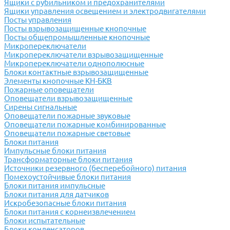
Ящики с рубильником и предохранителями
Ящики управления освещением и электродвигателями
Посты управления
Посты взрывозащищенные кнопочные
Посты общепромышленные кнопочные
Микропереключатели
Микропереключатели взрывозащищенные
Микропереключатели однополюсные
Блоки контактные взрывозащищенные
Элементы кнопочные КН-БКВ
Пожарные оповещатели
Оповещатели взрывозащищенные
Сирены сигнальные
Оповещатели пожарные звуковые
Оповещатели пожарные комбинированные
Оповещатели пожарные световые
Блоки питания
Импульсные блоки питания
Трансформаторные блоки питания
Источники резервного (бесперебойного) питания
Помехоустойчивые блоки питания
Блоки питания импульсные
Блоки питания для датчиков
Искробезопасные блоки питания
Блоки питания с корнеизвлечением
Блоки испытательные
Блоки конденсаторов