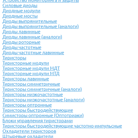
Устройство мониторинга и защиты
Силовые диоды
Диодные модули
Диодные мосты
Диоды выпрямительные
Диоды выпрямительные (аналоги)
Диоды лавинные
Диоды лавинные (аналоги)
Диоды роторные
Диоды частотные
Диоды частотные лавинные
Тиристоры
Тиристорные модули
Тиристорные модули МДТ
Тиристорные модули МТД
Тиристоры лавинные
Тиристоры симметричные
Тиристоры симметричные (аналоги)
Тиристоры низкочастотные
Тиристоры низкочастотные (аналоги)
Тиристоры оптронные
Тиристоры быстродействующие
Симисторы оптронные (Оптотриаки)
Блоки управления тиристорами
Тиристоры быстродействующие частотно-импульсные
Охладители тиристоров
Штыревые охладители