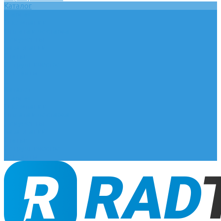
Каталог
Главная
О компании
Оплата и доставка
Документы
База знаний
Статьи
Сотрудничество
Контакты
...
Каталог
Главная
О компании
Оплата и доставка
Документы
База знаний
Статьи
Сотрудничество
Контакты