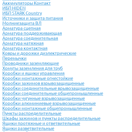
Аккумуляторы Контакт
ИБП HIDEN
ИБП STARK Country
Источники и защита питания
Молниезащита ВЛ
Арматура сцепная
Арматура поддерживающая
Арматура соединительная
Арматура натяжная
Арматура контактная
Ковры и дорожки диэлектрические
Перемычки
Проводники заземляющие
Хомуты заземления для труб
Коробки и ящики управления
Коробки монтажные огнестойкие
Коробки зажимов взрывозащищенные
Коробки соединительные врывозащищенные
Коробки соединительные общепромышленные
Коробки чугунные взрывозащищенные
Коробки алюминиевые взрывозащищенные
Коробки монтажные общепромышленные
Пункты распределительные
Шкафы зажимов и пункты распределительные
Ящики протяжные и ответвительные
Ящики разветвительные