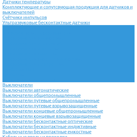
Датчики температуры
Комплектующие и сопутсвующая продукция для датчиков и
выключателей
Счётчики импульсов
Ультразвуковые бесконтактные датчики
Переключатели
Универсальные переключатели
Переключатели кулачковые
Переключатели кнопочные
Переключатели крестовые
Переключатели пакетные
Переключатели пакетно-кулачковые
Переключатели поворотные
Тумблеры ТВ-1
Тумблеры
Антивандальные кнопки
Выключатели
Выключатели автоматические
Выключатели общепромышленные
Выключатели путевые общепромышленные
Выключатели путевые взрывозащищенные
Выключатели концевые общепромышленные
Выключатели концевые взрывозащищенные
Выключатели бесконтактные оптические
Выключатели бесконтактные индуктивные
Выключатели бесконтактные емкостные
Кабельные вводы и проходки