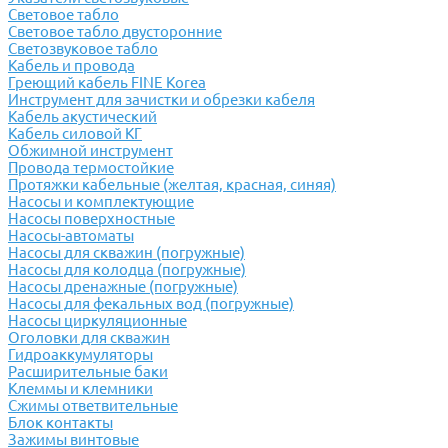
Световое табло
Световое табло двусторонние
Светозвуковое табло
Кабель и провода
Греющий кабель FINE Korea
Инструмент для зачистки и обрезки кабеля
Кабель акустический
Кабель силовой КГ
Обжимной инструмент
Провода термостойкие
Протяжки кабельные (желтая, красная, синяя)
Насосы и комплектующие
Насосы поверхностные
Насосы-автоматы
Насосы для скважин (погружные)
Насосы для колодца (погружные)
Насосы дренажные (погружные)
Насосы для фекальных вод (погружные)
Насосы циркуляционные
Оголовки для скважин
Гидроаккумуляторы
Расширительные баки
Клеммы и клемники
Cжимы ответвительные
Блок контакты
Зажимы винтовые