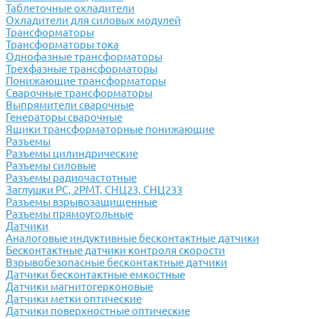
Таблеточные охладители
Охладители для силовых модулей
Трансформаторы
Трансформаторы тока
Однофазные трансформаторы
Трехфазные трансформаторы
Понижающие трансформаторы
Сварочные трансформаторы
Выпрямители сварочные
Генераторы сварочные
Ящики трансформаторные понижающие
Разъемы
Разъемы цилиндрические
Разъемы силовые
Разъемы радиочастотные
Заглушки РС, 2РМТ, СНЦ23, СНЦ233
Разъемы взрывозащищенные
Разъемы прямоугольные
Датчики
Аналоговые индуктивные бесконтактные датчики
Бесконтактные датчики контроля скорости
Взрывобезопасные бесконтактные датчики
Датчики бесконтактные емкостные
Датчики магнитогерконовые
Датчики метки оптические
Датчики поверхностные оптические