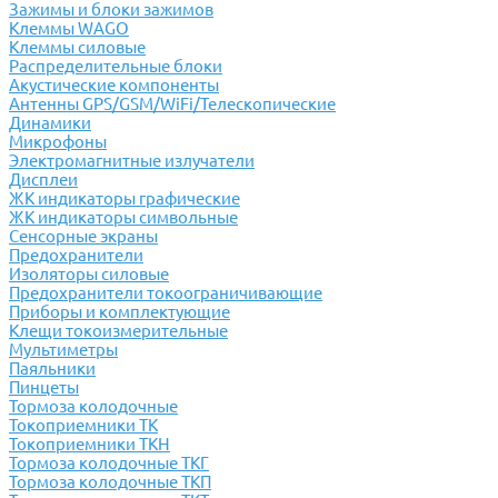
Зажимы и блоки зажимов
Клеммы WAGO
Клеммы силовые
Распределительные блоки
Акустические компоненты
Антенны GPS/GSM/WiFi/Телескопические
Динамики
Микрофоны
Электромагнитные излучатели
Дисплеи
ЖК индикаторы графические
ЖК индикаторы символьные
Сенсорные экраны
Предохранители
Изоляторы силовые
Предохранители токоограничивающие
Приборы и комплектующие
Клещи токоизмерительные
Мультиметры
Паяльники
Пинцеты
Тормоза колодочные
Токоприемники ТК
Токоприемники ТКН
Тормоза колодочные ТКГ
Тормоза колодочные ТКП