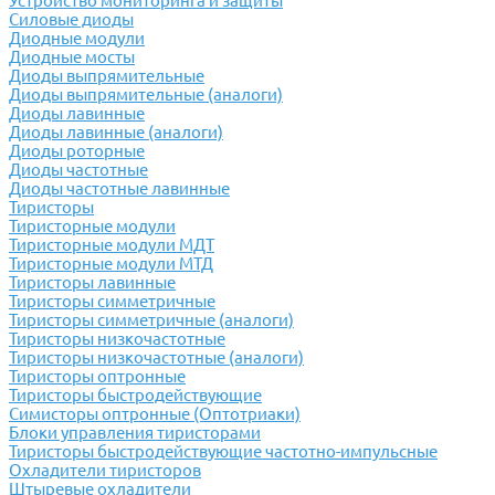
Устройство мониторинга и защиты
Силовые диоды
Диодные модули
Диодные мосты
Диоды выпрямительные
Диоды выпрямительные (аналоги)
Диоды лавинные
Диоды лавинные (аналоги)
Диоды роторные
Диоды частотные
Диоды частотные лавинные
Тиристоры
Тиристорные модули
Тиристорные модули МДТ
Тиристорные модули МТД
Тиристоры лавинные
Тиристоры симметричные
Тиристоры симметричные (аналоги)
Тиристоры низкочастотные
Тиристоры низкочастотные (аналоги)
Тиристоры оптронные
Тиристоры быстродействующие
Симисторы оптронные (Оптотриаки)
Блоки управления тиристорами
Тиристоры быстродействующие частотно-импульсные
Охладители тиристоров
Штыревые охладители