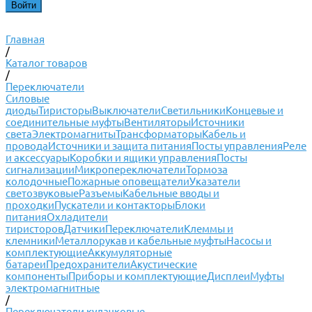
Главная
/
Каталог товаров
/
Переключатели
Силовые
диоды
Тиристоры
Выключатели
Светильники
Концевые и
соединительные муфты
Вентиляторы
Источники
света
Электромагниты
Трансформаторы
Кабель и
провода
Источники и защита питания
Посты управления
Реле
и аксессуары
Коробки и ящики управления
Посты
сигнализации
Микропереключатели
Тормоза
колодочные
Пожарные оповещатели
Указатели
светозвуковые
Разъемы
Кабельные вводы и
проходки
Пускатели и контакторы
Блоки
питания
Охладители
тиристоров
Датчики
Переключатели
Клеммы и
клемники
Металлорукав и кабельные муфты
Насосы и
комплектующие
Аккумуляторные
батареи
Предохранители
Акустические
компоненты
Приборы и комплектующие
Дисплеи
Муфты
электромагнитные
/
Переключатели кулачковые