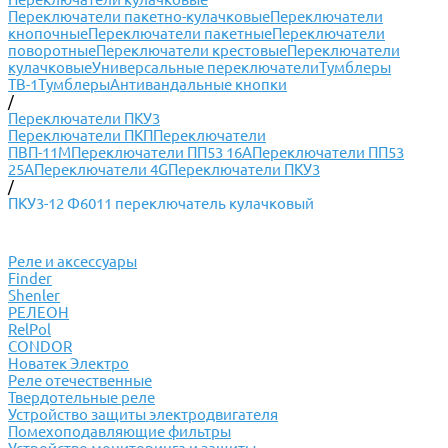
Переключатели пакетно-кулачковые
Переключатели
кнопочные
Переключатели пакетные
Переключатели
поворотные
Переключатели крестовые
Переключатели
кулачковые
Универсальные переключатели
Тумблеры
ТВ-1
Тумблеры
Антивандальные кнопки
/
Переключатели ПКУ3
Переключатели ПКП
Переключатели
ПВП-11М
Переключатели ПП53 16А
Переключатели ПП53
25А
Переключатели 4G
Переключатели ПКУ3
/
ПКУ3-12 Ф6011 переключатель кулачковый
Реле и аксессуары
Finder
Shenler
РЕЛЕОН
RelPol
CONDOR
Новатек Электро
Реле отечественные
Твердотельные реле
Устройство защиты электродвигателя
Помехоподавляющие фильтры