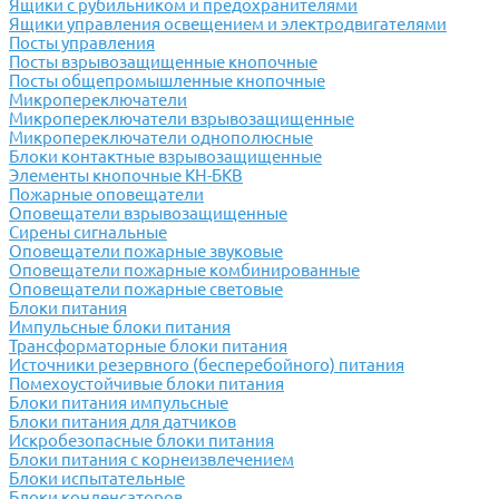
Ящики с рубильником и предохранителями
Ящики управления освещением и электродвигателями
Посты управления
Посты взрывозащищенные кнопочные
Посты общепромышленные кнопочные
Микропереключатели
Микропереключатели взрывозащищенные
Микропереключатели однополюсные
Блоки контактные взрывозащищенные
Элементы кнопочные КН-БКВ
Пожарные оповещатели
Оповещатели взрывозащищенные
Сирены сигнальные
Оповещатели пожарные звуковые
Оповещатели пожарные комбинированные
Оповещатели пожарные световые
Блоки питания
Импульсные блоки питания
Трансформаторные блоки питания
Источники резервного (бесперебойного) питания
Помехоустойчивые блоки питания
Блоки питания импульсные
Блоки питания для датчиков
Искробезопасные блоки питания
Блоки питания с корнеизвлечением
Блоки испытательные
Блоки конденсаторов