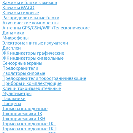
Зажимы и блоки зажимов
Клеммы WAGO
Клеммы силовые
Распределительные блоки
Акустические компоненты
Антенны GPS/GSM/WiFi/Телескопические
Динамики
Микрофоны
Электромагнитные излучатели
Дисплеи
ЖК индикаторы графические
ЖК индикаторы символьные
Сенсорные экраны
Предохранители
Изоляторы силовые
Предохранители токоограничивающие
Приборы и комплектующие
Клещи токоизмерительные
Мультиметры
Паяльники
Пинцеты
Тормоза колодочные
Токоприемники ТК
Токоприемники ТКН
Тормоза колодочные ТКГ
Тормоза колодочные ТКП