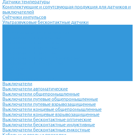
Датчики температуры
Комплектующие и сопутсвующая продукция для датчиков и
выключателей
Счётчики импульсов
Ультразвуковые бесконтактные датчики
Переключатели
Универсальные переключатели
Переключатели кулачковые
Переключатели кнопочные
Переключатели крестовые
Переключатели пакетные
Переключатели пакетно-кулачковые
Переключатели поворотные
Тумблеры ТВ-1
Тумблеры
Антивандальные кнопки
Выключатели
Выключатели автоматические
Выключатели общепромышленные
Выключатели путевые общепромышленные
Выключатели путевые взрывозащищенные
Выключатели концевые общепромышленные
Выключатели концевые взрывозащищенные
Выключатели бесконтактные оптические
Выключатели бесконтактные индуктивные
Выключатели бесконтактные емкостные
Кабельные вводы и проходки