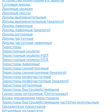
Устройство мониторинга и защиты
Силовые диоды
Диодные модули
Диодные мосты
Диоды выпрямительные
Диоды выпрямительные (аналоги)
Диоды лавинные
Диоды лавинные (аналоги)
Диоды роторные
Диоды частотные
Диоды частотные лавинные
Тиристоры
Тиристорные модули
Тиристорные модули МДТ
Тиристорные модули МТД
Тиристоры лавинные
Тиристоры симметричные
Тиристоры симметричные (аналоги)
Тиристоры низкочастотные
Тиристоры низкочастотные (аналоги)
Тиристоры оптронные
Тиристоры быстродействующие
Симисторы оптронные (Оптотриаки)
Блоки управления тиристорами
Тиристоры быстродействующие частотно-импульсные
Охладители тиристоров
Штыревые охладители