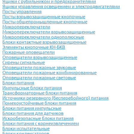
Ящики с рубильником и предохранителями
Ящики управления освещением и электродвигателями
Посты управления
Посты взрывозащищенные кнопочные
Посты общепромышленные кнопочные
Микропереключатели
Микропереключатели взрывозащищенные
Микропереключатели однополюсные
Блоки контактные взрывозащищенные
Элементы кнопочные КН-БКВ
Пожарные оповещатели
Оповещатели взрывозащищенные
Сирены сигнальные
Оповещатели пожарные звуковые
Оповещатели пожарные комбинированные
Оповещатели пожарные световые
Блоки питания
Импульсные блоки питания
Трансформаторные блоки питания
Источники резервного (бесперебойного) питания
Помехоустойчивые блоки питания
Блоки питания импульсные
Блоки питания для датчиков
Искробезопасные блоки питания
Блоки питания с корнеизвлечением
Блоки испытательные
Блоки конденсаторов