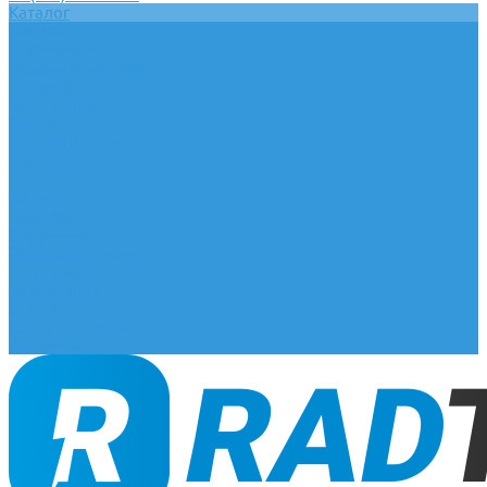
Каталог
Главная
О компании
Оплата и доставка
Документы
База знаний
Статьи
Сотрудничество
Контакты
...
Каталог
Главная
О компании
Оплата и доставка
Документы
База знаний
Статьи
Сотрудничество
Контакты