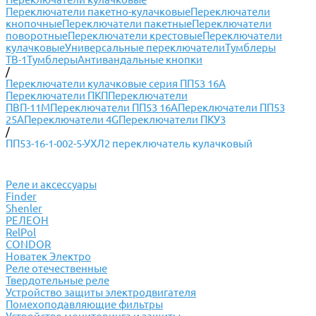
Переключатели пакетно-кулачковые
Переключатели
кнопочные
Переключатели пакетные
Переключатели
поворотные
Переключатели крестовые
Переключатели
кулачковые
Универсальные переключатели
Тумблеры
ТВ-1
Тумблеры
Антивандальные кнопки
/
Переключатели кулачковые серия ПП53 16А
Переключатели ПКП
Переключатели
ПВП-11М
Переключатели ПП53 16А
Переключатели ПП53
25А
Переключатели 4G
Переключатели ПКУ3
/
ПП53-16-1-002-5-УХЛ2 переключатель кулачковый
Реле и аксессуары
Finder
Shenler
РЕЛЕОН
RelPol
CONDOR
Новатек Электро
Реле отечественные
Твердотельные реле
Устройство защиты электродвигателя
Помехоподавляющие фильтры