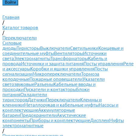
Главная
/
Каталог товаров
/
Переключатели
Силовые
диоды
Тиристоры
Выключатели
Светильники
Концевые и
соединительные муфты
Вентиляторы
Источники
света
Электромагниты
Трансформаторы
Кабель и
провода
Источники и защита питания
Посты управления
Реле
и аксессуары
Коробки и ящики управления
Посты
сигнализации
Микропереключатели
Тормоза
колодочные
Пожарные оповещатели
Указатели
светозвуковые
Разъемы
Кабельные вводы и
проходки
Пускатели и контакторы
Блоки
питания
Охладители
тиристоров
Датчики
Переключатели
Клеммы и
клемники
Металлорукав и кабельные муфты
Насосы и
комплектующие
Аккумуляторные
батареи
Предохранители
Акустические
компоненты
Приборы и комплектующие
Дисплеи
Муфты
электромагнитные
/
Переключатели кулачковые