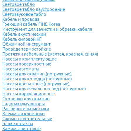
Световое табло
Световое табло двусторонние
Светозвуковое табло
Кабель и провода
Греющий кабель FINE Korea
Инструмент для зачистки и обрезки кабеля
Кабель акустический
Кабель силовой КГ
Обжимной инструмент
Провода термостойкие
Протяжки кабельные (желтая, красная, синяя)
Насосы и комплектующие
Насосы поверхностные
Насосы-автоматы
Насосы для скважин (погружные)
Насосы для колодца (погружные)
Насосы дренажные (погружные)
Насосы для фекальных вод (погружные)
Насосы циркуляционные
Оголовки для скважин
Гидроаккумуляторы
Расширительные баки
Клеммы и клемники
Cжимы ответвительные
Блок контакты
Зажимы винтовые