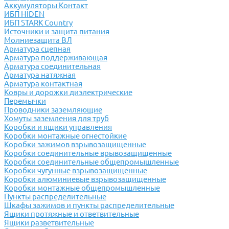
Аккумуляторы Контакт
ИБП HIDEN
ИБП STARK Country
Источники и защита питания
Молниезащита ВЛ
Арматура сцепная
Арматура поддерживающая
Арматура соединительная
Арматура натяжная
Арматура контактная
Ковры и дорожки диэлектрические
Перемычки
Проводники заземляющие
Хомуты заземления для труб
Коробки и ящики управления
Коробки монтажные огнестойкие
Коробки зажимов взрывозащищенные
Коробки соединительные врывозащищенные
Коробки соединительные общепромышленные
Коробки чугунные взрывозащищенные
Коробки алюминиевые взрывозащищенные
Коробки монтажные общепромышленные
Пункты распределительные
Шкафы зажимов и пункты распределительные
Ящики протяжные и ответвительные
Ящики разветвительные