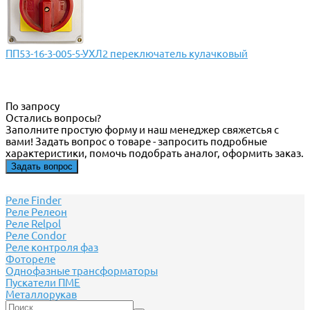
ПП53-16-3-005-5-УХЛ2 переключатель кулачковый
По запросу
Остались вопросы?
Заполните простую форму и наш менеджер свяжетсья с
вами! Задать вопрос о товаре - запросить подробные
характеристики, помочь подобрать аналог, оформить заказ.
Задать вопрос
Реле Finder
Реле Релеон
Реле Relpol
Реле Сondor
Реле контроля фаз
Фотореле
Однофазные трансформаторы
Пускатели ПМЕ
Металлорукав