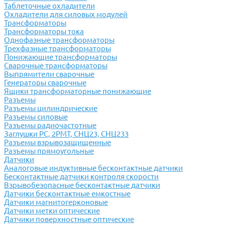
Таблеточные охладители
Охладители для силовых модулей
Трансформаторы
Трансформаторы тока
Однофазные трансформаторы
Трехфазные трансформаторы
Понижающие трансформаторы
Сварочные трансформаторы
Выпрямители сварочные
Генераторы сварочные
Ящики трансформаторные понижающие
Разъемы
Разъемы цилиндрические
Разъемы силовые
Разъемы радиочастотные
Заглушки РС, 2РМТ, СНЦ23, СНЦ233
Разъемы взрывозащищенные
Разъемы прямоугольные
Датчики
Аналоговые индуктивные бесконтактные датчики
Бесконтактные датчики контроля скорости
Взрывобезопасные бесконтактные датчики
Датчики бесконтактные емкостные
Датчики магнитогерконовые
Датчики метки оптические
Датчики поверхностные оптические