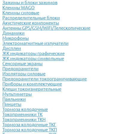
Зажимы и блоки зажимов
Клеммы WAGO
Клеммы силовые
Распределительные блоки
Акустические компоненты
Антенны GPS/GSM/WiFi/Телескопические
Динамики
Микрофоны
Электромагнитные излучатели
Дисплеи
ЖК индикаторы графические
ЖК индикаторы символьные
Сенсорные экраны
Предохранители
Изоляторы силовые
Предохранители токоограничивающие
Приборы и комплектующие
Клещи токоизмерительные
Мультиметры
Паяльники
Пинцеты
Тормоза колодочные
Токоприемники ТК
Токоприемники ТКН
Тормоза колодочные ТКГ
Тормоза колодочные ТКП