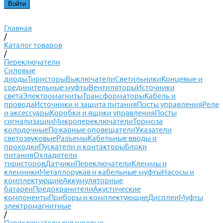
Главная
/
Каталог товаров
/
Переключатели
Силовые
диоды
Тиристоры
Выключатели
Светильники
Концевые и
соединительные муфты
Вентиляторы
Источники
света
Электромагниты
Трансформаторы
Кабель и
провода
Источники и защита питания
Посты управления
Реле
и аксессуары
Коробки и ящики управления
Посты
сигнализации
Микропереключатели
Тормоза
колодочные
Пожарные оповещатели
Указатели
светозвуковые
Разъемы
Кабельные вводы и
проходки
Пускатели и контакторы
Блоки
питания
Охладители
тиристоров
Датчики
Переключатели
Клеммы и
клемники
Металлорукав и кабельные муфты
Насосы и
комплектующие
Аккумуляторные
батареи
Предохранители
Акустические
компоненты
Приборы и комплектующие
Дисплеи
Муфты
электромагнитные
/
Переключатели кулачковые