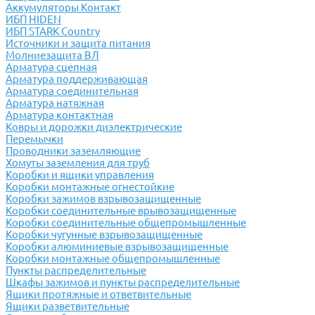
Аккумуляторы Контакт
ИБП HIDEN
ИБП STARK Country
Источники и защита питания
Молниезащита ВЛ
Арматура сцепная
Арматура поддерживающая
Арматура соединительная
Арматура натяжная
Арматура контактная
Ковры и дорожки диэлектрические
Перемычки
Проводники заземляющие
Хомуты заземления для труб
Коробки и ящики управления
Коробки монтажные огнестойкие
Коробки зажимов взрывозащищенные
Коробки соединительные врывозащищенные
Коробки соединительные общепромышленные
Коробки чугунные взрывозащищенные
Коробки алюминиевые взрывозащищенные
Коробки монтажные общепромышленные
Пункты распределительные
Шкафы зажимов и пункты распределительные
Ящики протяжные и ответвительные
Ящики разветвительные