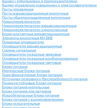
Ящики с рубильником и предохранителями
Ящики управления освещением и электродвигателями
Посты управления
Посты взрывозащищенные кнопочные
Посты общепромышленные кнопочные
Микропереключатели
Микропереключатели взрывозащищенные
Микропереключатели однополюсные
Блоки контактные взрывозащищенные
Элементы кнопочные КН-БКВ
Пожарные оповещатели
Оповещатели взрывозащищенные
Сирены сигнальные
Оповещатели пожарные звуковые
Оповещатели пожарные комбинированные
Оповещатели пожарные световые
Блоки питания
Импульсные блоки питания
Трансформаторные блоки питания
Источники резервного (бесперебойного) питания
Помехоустойчивые блоки питания
Блоки питания импульсные
Блоки питания для датчиков
Искробезопасные блоки питания
Блоки питания с корнеизвлечением
Блоки испытательные
Блоки конденсаторов