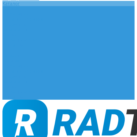
Каталог
Главная
О компании
Оплата и доставка
Документы
База знаний
Статьи
Сотрудничество
Контакты
...
Каталог
Главная
О компании
Оплата и доставка
Документы
База знаний
Статьи
Сотрудничество
Контакты