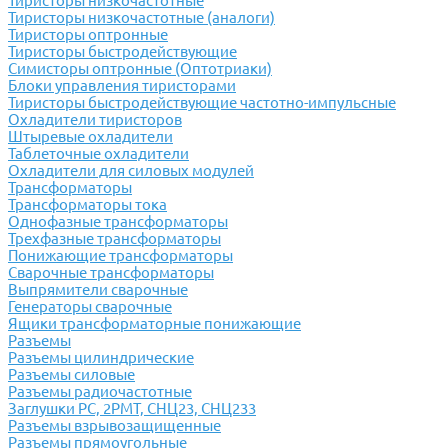
Тиристоры низкочастотные
Тиристоры низкочастотные (аналоги)
Тиристоры оптронные
Тиристоры быстродействующие
Симисторы оптронные (Оптотриаки)
Блоки управления тиристорами
Тиристоры быстродействующие частотно-импульсные
Охладители тиристоров
Штыревые охладители
Таблеточные охладители
Охладители для силовых модулей
Трансформаторы
Трансформаторы тока
Однофазные трансформаторы
Трехфазные трансформаторы
Понижающие трансформаторы
Сварочные трансформаторы
Выпрямители сварочные
Генераторы сварочные
Ящики трансформаторные понижающие
Разъемы
Разъемы цилиндрические
Разъемы силовые
Разъемы радиочастотные
Заглушки РС, 2РМТ, СНЦ23, СНЦ233
Разъемы взрывозащищенные
Разъемы прямоугольные