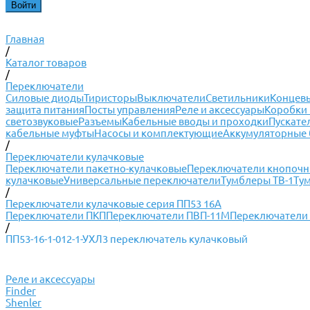
Главная
/
Каталог товаров
/
Переключатели
Силовые диоды
Тиристоры
Выключатели
Светильники
Концевы
защита питания
Посты управления
Реле и аксессуары
Коробки 
светозвуковые
Разъемы
Кабельные вводы и проходки
Пускате
кабельные муфты
Насосы и комплектующие
Аккумуляторные 
/
Переключатели кулачковые
Переключатели пакетно-кулачковые
Переключатели кнопоч
кулачковые
Универсальные переключатели
Тумблеры ТВ-1
Ту
/
Переключатели кулачковые серия ПП53 16А
Переключатели ПКП
Переключатели ПВП-11М
Переключатели 
/
ПП53-16-1-012-1-УХЛ3 переключатель кулачковый
Реле и аксессуары
Finder
Shenler