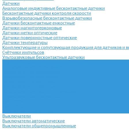
Датчики
Аналоговые индуктивные бесконтактные датчики
Бесконтактные датчики контроля скорости
Взрывобезопасные бесконтактные датчики
Датчики бесконтактные емкостные
Датчики магнитогерконовые
Датчики метки оптические
Датчики поверхностные оптические
Датчики температуры
Комплектующие и сопутсвующая продукция для датчиков и 
Счётчики импульсов
Ультразвуковые бесконтактные датчики
Переключатели
Универсальные переключатели
Переключатели кулачковые
Переключатели кнопочные
Переключатели крестовые
Переключатели пакетные
Переключатели пакетно-кулачковые
Переключатели поворотные
Тумблеры ТВ-1
Тумблеры
Антивандальные кнопки
Выключатели
Выключатели автоматические
Выключатели общепромышленные