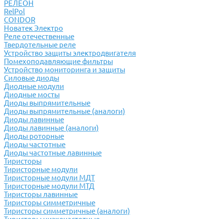
РЕЛЕОН
RelPol
CONDOR
Новатек Электро
Реле отечественные
Твердотельные реле
Устройство защиты электродвигателя
Помехоподавляющие фильтры
Устройство мониторинга и защиты
Силовые диоды
Диодные модули
Диодные мосты
Диоды выпрямительные
Диоды выпрямительные (аналоги)
Диоды лавинные
Диоды лавинные (аналоги)
Диоды роторные
Диоды частотные
Диоды частотные лавинные
Тиристоры
Тиристорные модули
Тиристорные модули МДТ
Тиристорные модули МТД
Тиристоры лавинные
Тиристоры симметричные
Тиристоры симметричные (аналоги)