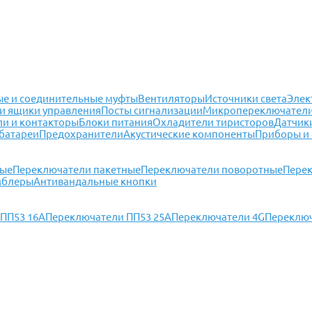
е и соединительные муфты
Вентиляторы
Источники света
Элек
и ящики управления
Посты сигнализации
Микропереключател
ли и контакторы
Блоки питания
Охладители тиристоров
Датчик
батареи
Предохранители
Акустические компоненты
Приборы и
ные
Переключатели пакетные
Переключатели поворотные
Перек
мблеры
Антивандальные кнопки
ПП53 16А
Переключатели ПП53 25А
Переключатели 4G
Переключ