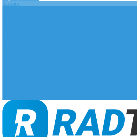
Каталог
Главная
О компании
Оплата и доставка
Документы
База знаний
Статьи
Сотрудничество
Контакты
...
Каталог
Главная
О компании
Оплата и доставка
Документы
База знаний
Статьи
Сотрудничество
Контакты