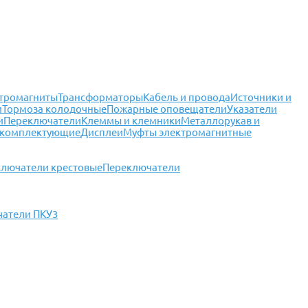
тромагниты
Трансформаторы
Кабель и провода
Источники и
и
Тормоза колодочные
Пожарные оповещатели
Указатели
и
Переключатели
Клеммы и клемники
Металлорукав и
 комплектующие
Дисплеи
Муфты электромагнитные
лючатели крестовые
Переключатели
атели ПКУ3