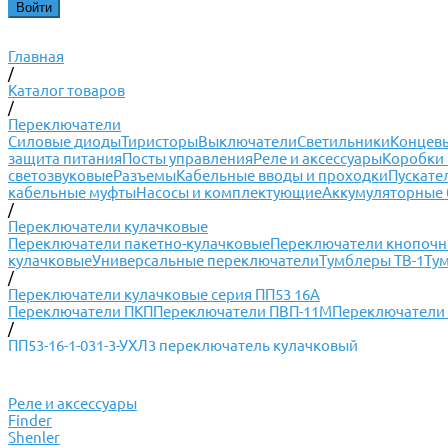
Главная
/
Каталог товаров
/
Переключатели
Силовые диоды
Тиристоры
Выключатели
Светильники
Концевы
защита питания
Посты управления
Реле и аксессуары
Коробки 
светозвуковые
Разъемы
Кабельные вводы и проходки
Пускате
кабельные муфты
Насосы и комплектующие
Аккумуляторные 
/
Переключатели кулачковые
Переключатели пакетно-кулачковые
Переключатели кнопоч
кулачковые
Универсальные переключатели
Тумблеры ТВ-1
Ту
/
Переключатели кулачковые серия ПП53 16А
Переключатели ПКП
Переключатели ПВП-11М
Переключатели 
/
ПП53-16-1-031-3-УХЛ3 переключатель кулачковый
Реле и аксессуары
Finder
Shenler