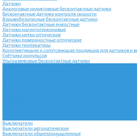
Датчики
Аналоговые индуктивные бесконтактные датчики
Бесконтактные датчики контроля скорости
Взрывобезопасные бесконтактные датчики
Датчики бесконтактные емкостные
Датчики магнитогерконовые
Датчики метки оптические
Датчики поверхностные оптические
Датчики температуры
Комплектующие и сопутсвующая продукция для датчиков и 
Счётчики импульсов
Ультразвуковые бесконтактные датчики
Переключатели
Универсальные переключатели
Переключатели кулачковые
Переключатели кнопочные
Переключатели крестовые
Переключатели пакетные
Переключатели пакетно-кулачковые
Переключатели поворотные
Тумблеры ТВ-1
Тумблеры
Антивандальные кнопки
Выключатели
Выключатели автоматические
Выключатели общепромышленные