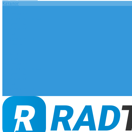
Каталог
Главная
О компании
Оплата и доставка
Документы
База знаний
Статьи
Сотрудничество
Контакты
...
Каталог
Главная
О компании
Оплата и доставка
Документы
База знаний
Статьи
Сотрудничество
Контакты