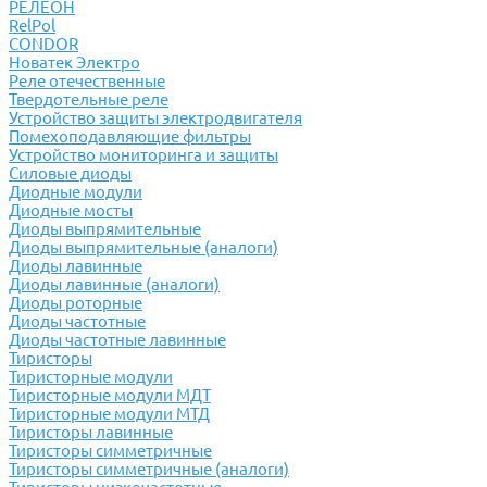
РЕЛЕОН
RelPol
CONDOR
Новатек Электро
Реле отечественные
Твердотельные реле
Устройство защиты электродвигателя
Помехоподавляющие фильтры
Устройство мониторинга и защиты
Силовые диоды
Диодные модули
Диодные мосты
Диоды выпрямительные
Диоды выпрямительные (аналоги)
Диоды лавинные
Диоды лавинные (аналоги)
Диоды роторные
Диоды частотные
Диоды частотные лавинные
Тиристоры
Тиристорные модули
Тиристорные модули МДТ
Тиристорные модули МТД
Тиристоры лавинные
Тиристоры симметричные
Тиристоры симметричные (аналоги)