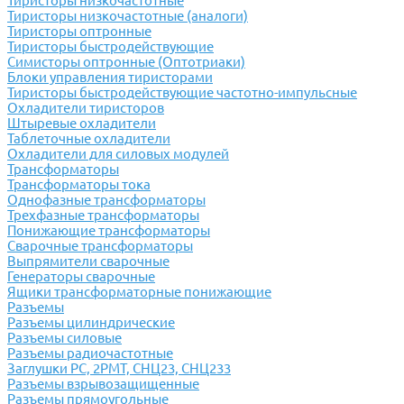
Тиристоры низкочастотные
Тиристоры низкочастотные (аналоги)
Тиристоры оптронные
Тиристоры быстродействующие
Симисторы оптронные (Оптотриаки)
Блоки управления тиристорами
Тиристоры быстродействующие частотно-импульсные
Охладители тиристоров
Штыревые охладители
Таблеточные охладители
Охладители для силовых модулей
Трансформаторы
Трансформаторы тока
Однофазные трансформаторы
Трехфазные трансформаторы
Понижающие трансформаторы
Сварочные трансформаторы
Выпрямители сварочные
Генераторы сварочные
Ящики трансформаторные понижающие
Разъемы
Разъемы цилиндрические
Разъемы силовые
Разъемы радиочастотные
Заглушки РС, 2РМТ, СНЦ23, СНЦ233
Разъемы взрывозащищенные
Разъемы прямоугольные