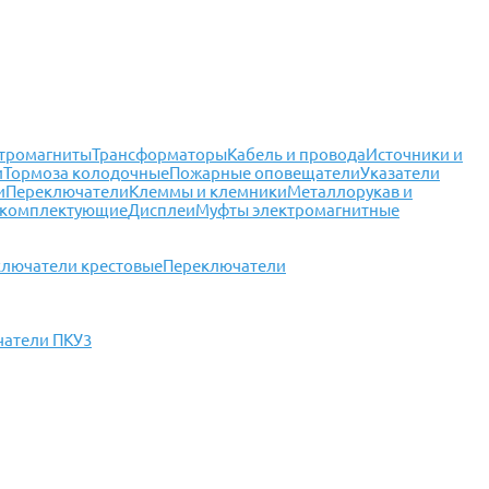
тромагниты
Трансформаторы
Кабель и провода
Источники и
и
Тормоза колодочные
Пожарные оповещатели
Указатели
и
Переключатели
Клеммы и клемники
Металлорукав и
 комплектующие
Дисплеи
Муфты электромагнитные
лючатели крестовые
Переключатели
атели ПКУ3