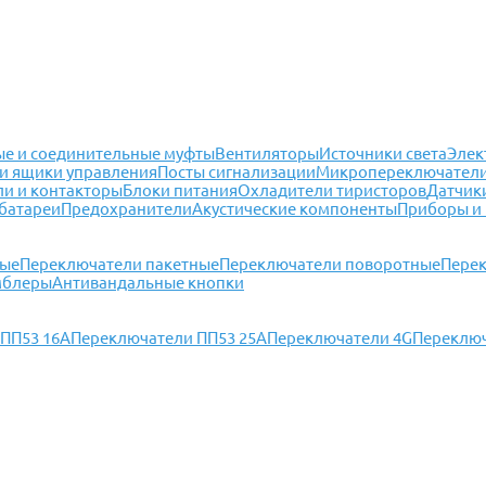
е и соединительные муфты
Вентиляторы
Источники света
Элек
и ящики управления
Посты сигнализации
Микропереключател
ли и контакторы
Блоки питания
Охладители тиристоров
Датчик
батареи
Предохранители
Акустические компоненты
Приборы и
ные
Переключатели пакетные
Переключатели поворотные
Перек
мблеры
Антивандальные кнопки
ПП53 16А
Переключатели ПП53 25А
Переключатели 4G
Переключ