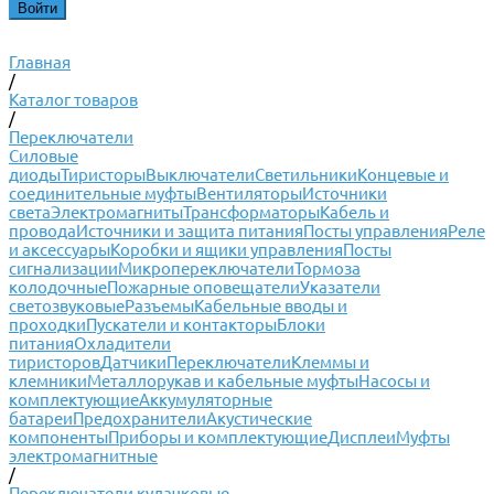
Главная
/
Каталог товаров
/
Переключатели
Силовые
диоды
Тиристоры
Выключатели
Светильники
Концевые и
соединительные муфты
Вентиляторы
Источники
света
Электромагниты
Трансформаторы
Кабель и
провода
Источники и защита питания
Посты управления
Реле
и аксессуары
Коробки и ящики управления
Посты
сигнализации
Микропереключатели
Тормоза
колодочные
Пожарные оповещатели
Указатели
светозвуковые
Разъемы
Кабельные вводы и
проходки
Пускатели и контакторы
Блоки
питания
Охладители
тиристоров
Датчики
Переключатели
Клеммы и
клемники
Металлорукав и кабельные муфты
Насосы и
комплектующие
Аккумуляторные
батареи
Предохранители
Акустические
компоненты
Приборы и комплектующие
Дисплеи
Муфты
электромагнитные
/
Переключатели кулачковые