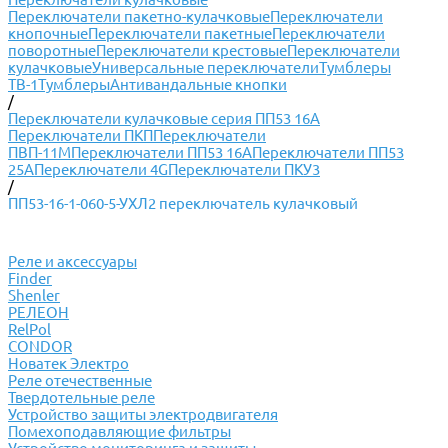
Переключатели пакетно-кулачковые
Переключатели
кнопочные
Переключатели пакетные
Переключатели
поворотные
Переключатели крестовые
Переключатели
кулачковые
Универсальные переключатели
Тумблеры
ТВ-1
Тумблеры
Антивандальные кнопки
/
Переключатели кулачковые серия ПП53 16А
Переключатели ПКП
Переключатели
ПВП-11М
Переключатели ПП53 16А
Переключатели ПП53
25А
Переключатели 4G
Переключатели ПКУ3
/
ПП53-16-1-060-5-УХЛ2 переключатель кулачковый
Реле и аксессуары
Finder
Shenler
РЕЛЕОН
RelPol
CONDOR
Новатек Электро
Реле отечественные
Твердотельные реле
Устройство защиты электродвигателя
Помехоподавляющие фильтры