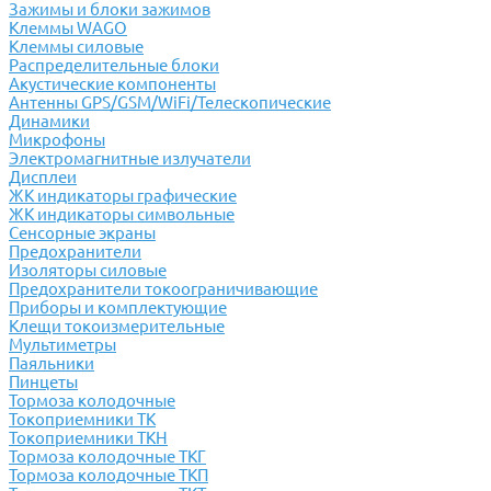
Зажимы и блоки зажимов
Клеммы WAGO
Клеммы силовые
Распределительные блоки
Акустические компоненты
Антенны GPS/GSM/WiFi/Телескопические
Динамики
Микрофоны
Электромагнитные излучатели
Дисплеи
ЖК индикаторы графические
ЖК индикаторы символьные
Сенсорные экраны
Предохранители
Изоляторы силовые
Предохранители токоограничивающие
Приборы и комплектующие
Клещи токоизмерительные
Мультиметры
Паяльники
Пинцеты
Тормоза колодочные
Токоприемники ТК
Токоприемники ТКН
Тормоза колодочные ТКГ
Тормоза колодочные ТКП