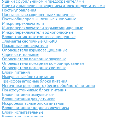
Ящики с рубильником и предохранителями
Ящики управления освещением и электродвигателями
Посты управления
Посты взрывозащищенные кнопочные
Посты общепромышленные кнопочные
Микропереключатели
Микропереключатели взрывозащищенные
Микропереключатели однополюсные
Блоки контактные взрывозащищенные
Элементы кнопочные КН-БКВ
Пожарные оповещатели
Оповещатели взрывозащищенные
Сирены сигнальные
Оповещатели пожарные звуковые
Оповещатели пожарные комбинированные
Оповещатели пожарные световые
Блоки питания
Импульсные блоки питания
Трансформаторные блоки питания
Источники резервного (бесперебойного) питания
Помехоустойчивые блоки питания
Блоки питания импульсные
Блоки питания для датчиков
Искробезопасные блоки питания
Блоки питания с корнеизвлечением
Блоки испытательные
Блоки конденсаторов