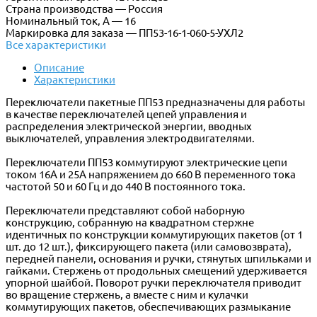
Страна производства — Россия
Номинальный ток, А — 16
Маркировка для заказа — ПП53-16-1-060-5-УХЛ2
Все характеристики
Описание
Характеристики
Переключатели пакетные ПП53 предназначены для работы
в качестве переключателей цепей управления и
распределения электрической энергии, вводных
выключателей, управления электродвигателями.
Переключатели ПП53 коммутируют электрические цепи
током 16А и 25А напряжением до 660 В переменного тока
частотой 50 и 60 Гц и до 440 В постоянного тока.
Переключатели представляют собой наборную
конструкцию, собранную на квадратном стержне
идентичных по конструкции коммутирующих пакетов (от 1
шт. до 12 шт.), фиксирующего пакета (или самовозврата),
передней панели, основания и ручки, стянутых шпильками и
гайками. Стержень от продольных смещений удерживается
упорной шайбой. Поворот ручки переключателя приводит
во вращение стержень, а вместе с ним и кулачки
коммутирующих пакетов, обеспечивающих размыкание