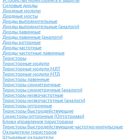
Устройство мониторинга и защиты
Силовые диоды
Диодные модули
Диодные мосты
Диоды выпрямительные
Диоды выпрямительные (аналоги)
Диоды лавинные
Диоды лавинные (аналоги)
Диоды роторные
Диоды частотные
Диоды частотные лавинные
Тиристоры
Тиристорные модули
Тиристорные модули МДТ
Тиристорные модули МТД
Тиристоры лавинные
Тиристоры симметричные
Тиристоры симметричные (аналоги)
Тиристоры низкочастотные
Тиристоры низкочастотные (аналоги)
Тиристоры оптронные
Тиристоры быстродействующие
Симисторы оптронные (Оптотриаки)
Блоки управления тиристорами
Тиристоры быстродействующие частотно-импульсные
Охладители тиристоров
Штыревые охладители