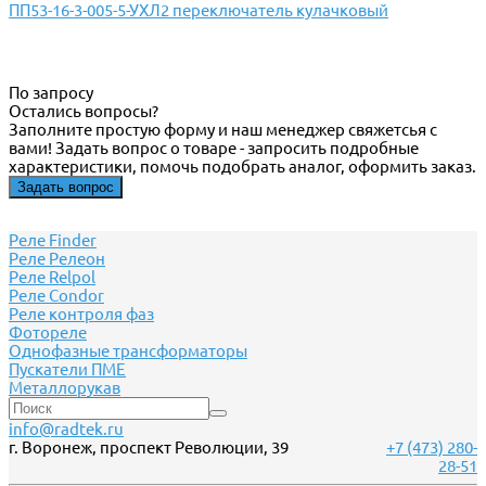
ПП53-16-3-005-5-УХЛ2 переключатель кулачковый
По запросу
Остались вопросы?
Заполните простую форму и наш менеджер свяжетсья с
вами! Задать вопрос о товаре - запросить подробные
характеристики, помочь подобрать аналог, оформить заказ.
Задать вопрос
Реле Finder
Реле Релеон
Реле Relpol
Реле Сondor
Реле контроля фаз
Фотореле
Однофазные трансформаторы
Пускатели ПМЕ
Металлорукав
info@radtek.ru
г. Воронеж, проспект Революции, 39
+7 (473) 280-
28-51