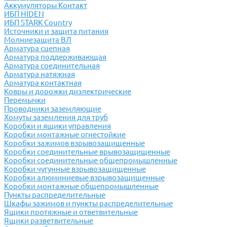
Аккумуляторы Контакт
ИБП HIDEN
ИБП STARK Country
Источники и защита питания
Молниезащита ВЛ
Арматура сцепная
Арматура поддерживающая
Арматура соединительная
Арматура натяжная
Арматура контактная
Ковры и дорожки диэлектрические
Перемычки
Проводники заземляющие
Хомуты заземления для труб
Коробки и ящики управления
Коробки монтажные огнестойкие
Коробки зажимов взрывозащищенные
Коробки соединительные врывозащищенные
Коробки соединительные общепромышленные
Коробки чугунные взрывозащищенные
Коробки алюминиевые взрывозащищенные
Коробки монтажные общепромышленные
Пункты распределительные
Шкафы зажимов и пункты распределительные
Ящики протяжные и ответвительные
Ящики разветвительные