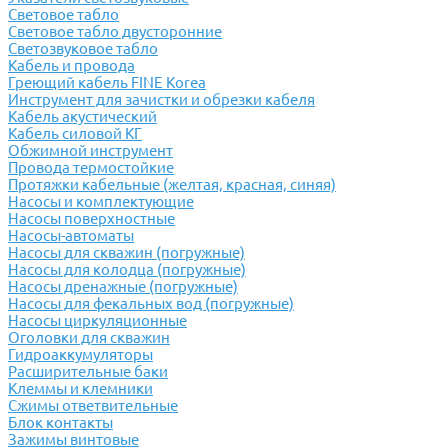
Световое табло
Световое табло двусторонние
Светозвуковое табло
Кабель и провода
Греющий кабель FINE Korea
Инструмент для зачистки и обрезки кабеля
Кабель акустический
Кабель силовой КГ
Обжимной инструмент
Провода термостойкие
Протяжки кабельные (желтая, красная, синяя)
Насосы и комплектующие
Насосы поверхностные
Насосы-автоматы
Насосы для скважин (погружные)
Насосы для колодца (погружные)
Насосы дренажные (погружные)
Насосы для фекальных вод (погружные)
Насосы циркуляционные
Оголовки для скважин
Гидроаккумуляторы
Расширительные баки
Клеммы и клемники
Cжимы ответвительные
Блок контакты
Зажимы винтовые