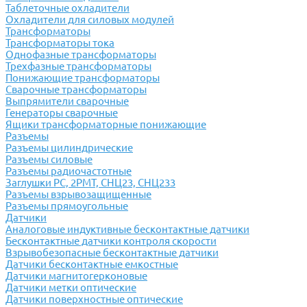
Таблеточные охладители
Охладители для силовых модулей
Трансформаторы
Трансформаторы тока
Однофазные трансформаторы
Трехфазные трансформаторы
Понижающие трансформаторы
Сварочные трансформаторы
Выпрямители сварочные
Генераторы сварочные
Ящики трансформаторные понижающие
Разъемы
Разъемы цилиндрические
Разъемы силовые
Разъемы радиочастотные
Заглушки РС, 2РМТ, СНЦ23, СНЦ233
Разъемы взрывозащищенные
Разъемы прямоугольные
Датчики
Аналоговые индуктивные бесконтактные датчики
Бесконтактные датчики контроля скорости
Взрывобезопасные бесконтактные датчики
Датчики бесконтактные емкостные
Датчики магнитогерконовые
Датчики метки оптические
Датчики поверхностные оптические