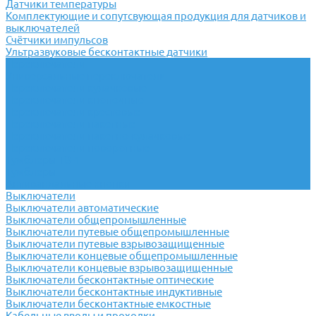
Датчики температуры
Комплектующие и сопутсвующая продукция для датчиков и
выключателей
Счётчики импульсов
Ультразвуковые бесконтактные датчики
Переключатели
Универсальные переключатели
Переключатели кулачковые
Переключатели кнопочные
Переключатели крестовые
Переключатели пакетные
Переключатели пакетно-кулачковые
Переключатели поворотные
Тумблеры ТВ-1
Тумблеры
Антивандальные кнопки
Выключатели
Выключатели автоматические
Выключатели общепромышленные
Выключатели путевые общепромышленные
Выключатели путевые взрывозащищенные
Выключатели концевые общепромышленные
Выключатели концевые взрывозащищенные
Выключатели бесконтактные оптические
Выключатели бесконтактные индуктивные
Выключатели бесконтактные емкостные
Кабельные вводы и проходки