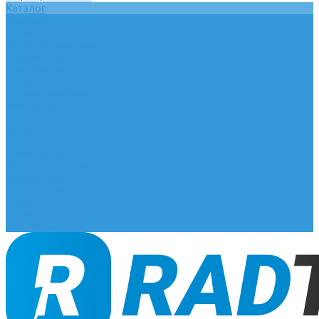
Каталог
Главная
О компании
Оплата и доставка
Документы
База знаний
Статьи
Сотрудничество
Контакты
...
Каталог
Главная
О компании
Оплата и доставка
Документы
База знаний
Статьи
Сотрудничество
Контакты