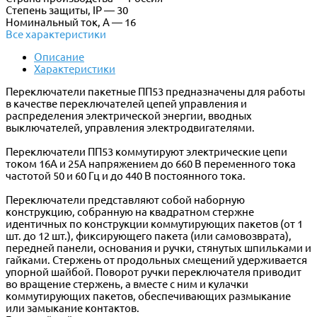
Степень защиты, IP — 30
Номинальный ток, А — 16
Все характеристики
Описание
Характеристики
Переключатели пакетные ПП53 предназначены для работы
в качестве переключателей цепей управления и
распределения электрической энергии, вводных
выключателей, управления электродвигателями.
Переключатели ПП53 коммутируют электрические цепи
током 16А и 25А напряжением до 660 В переменного тока
частотой 50 и 60 Гц и до 440 В постоянного тока.
Переключатели представляют собой наборную
конструкцию, собранную на квадратном стержне
идентичных по конструкции коммутирующих пакетов (от 1
шт. до 12 шт.), фиксирующего пакета (или самовозврата),
передней панели, основания и ручки, стянутых шпильками и
гайками. Стержень от продольных смещений удерживается
упорной шайбой. Поворот ручки переключателя приводит
во вращение стержень, а вместе с ним и кулачки
коммутирующих пакетов, обеспечивающих размыкание
или замыкание контактов.