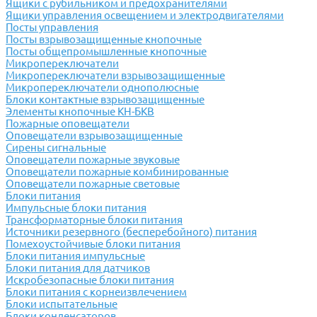
Ящики с рубильником и предохранителями
Ящики управления освещением и электродвигателями
Посты управления
Посты взрывозащищенные кнопочные
Посты общепромышленные кнопочные
Микропереключатели
Микропереключатели взрывозащищенные
Микропереключатели однополюсные
Блоки контактные взрывозащищенные
Элементы кнопочные КН-БКВ
Пожарные оповещатели
Оповещатели взрывозащищенные
Сирены сигнальные
Оповещатели пожарные звуковые
Оповещатели пожарные комбинированные
Оповещатели пожарные световые
Блоки питания
Импульсные блоки питания
Трансформаторные блоки питания
Источники резервного (бесперебойного) питания
Помехоустойчивые блоки питания
Блоки питания импульсные
Блоки питания для датчиков
Искробезопасные блоки питания
Блоки питания с корнеизвлечением
Блоки испытательные
Блоки конденсаторов