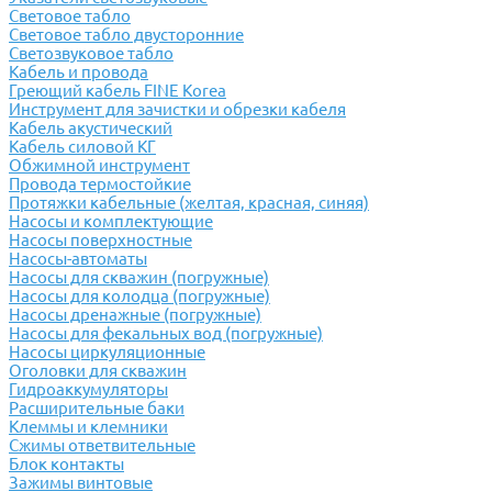
Световое табло
Световое табло двусторонние
Светозвуковое табло
Кабель и провода
Греющий кабель FINE Korea
Инструмент для зачистки и обрезки кабеля
Кабель акустический
Кабель силовой КГ
Обжимной инструмент
Провода термостойкие
Протяжки кабельные (желтая, красная, синяя)
Насосы и комплектующие
Насосы поверхностные
Насосы-автоматы
Насосы для скважин (погружные)
Насосы для колодца (погружные)
Насосы дренажные (погружные)
Насосы для фекальных вод (погружные)
Насосы циркуляционные
Оголовки для скважин
Гидроаккумуляторы
Расширительные баки
Клеммы и клемники
Cжимы ответвительные
Блок контакты
Зажимы винтовые