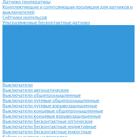
Датчики температуры
Комплектующие и сопутсвующая продукция для датчиков и
выключателей
Счётчики импульсов
Ультразвуковые бесконтактные датчики
Переключатели
Универсальные переключатели
Переключатели кулачковые
Переключатели кнопочные
Переключатели крестовые
Переключатели пакетные
Переключатели пакетно-кулачковые
Переключатели поворотные
Тумблеры ТВ-1
Тумблеры
Антивандальные кнопки
Выключатели
Выключатели автоматические
Выключатели общепромышленные
Выключатели путевые общепромышленные
Выключатели путевые взрывозащищенные
Выключатели концевые общепромышленные
Выключатели концевые взрывозащищенные
Выключатели бесконтактные оптические
Выключатели бесконтактные индуктивные
Выключатели бесконтактные емкостные
Кабельные вводы и проходки