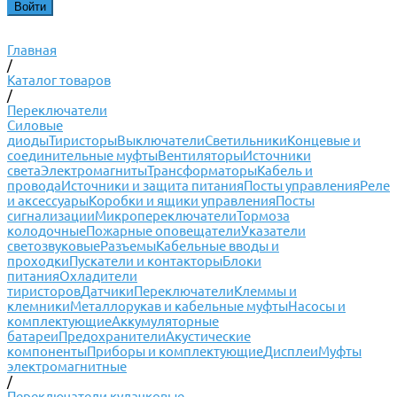
Главная
/
Каталог товаров
/
Переключатели
Силовые
диоды
Тиристоры
Выключатели
Светильники
Концевые и
соединительные муфты
Вентиляторы
Источники
света
Электромагниты
Трансформаторы
Кабель и
провода
Источники и защита питания
Посты управления
Реле
и аксессуары
Коробки и ящики управления
Посты
сигнализации
Микропереключатели
Тормоза
колодочные
Пожарные оповещатели
Указатели
светозвуковые
Разъемы
Кабельные вводы и
проходки
Пускатели и контакторы
Блоки
питания
Охладители
тиристоров
Датчики
Переключатели
Клеммы и
клемники
Металлорукав и кабельные муфты
Насосы и
комплектующие
Аккумуляторные
батареи
Предохранители
Акустические
компоненты
Приборы и комплектующие
Дисплеи
Муфты
электромагнитные
/
Переключатели кулачковые