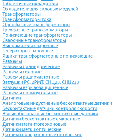
Таблеточные охладители
Охладители для силовых модулей
Трансформаторы
Трансформаторы тока
Однофазные трансформаторы
Трехфазные трансформаторы
Понижающие трансформаторы
Сварочные трансформаторы
Выпрямители сварочные
Генераторы сварочные
Ящики трансформаторные понижающие
Разъемы
Разъемы цилиндрические
Разъемы силовые
Разъемы радиочастотные
Заглушки РС, 2РМТ, СНЦ23, СНЦ233
Разъемы взрывозащищенные
Разъемы прямоугольные
Датчики
Аналоговые индуктивные бесконтактные датчики
Бесконтактные датчики контроля скорости
Взрывобезопасные бесконтактные датчики
Датчики бесконтактные емкостные
Датчики магнитогерконовые
Датчики метки оптические
Датчики поверхностные оптические