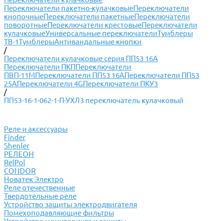
Переключатели пакетно-кулачковые
Переключатели
кнопочные
Переключатели пакетные
Переключатели
поворотные
Переключатели крестовые
Переключатели
кулачковые
Универсальные переключатели
Тумблеры
ТВ-1
Тумблеры
Антивандальные кнопки
/
Переключатели кулачковые серия ПП53 16А
Переключатели ПКП
Переключатели
ПВП-11М
Переключатели ПП53 16А
Переключатели ПП53
25А
Переключатели 4G
Переключатели ПКУ3
/
ПП53-16-1-062-1-П-УХЛ3 переключатель кулачковый
Реле и аксессуары
Finder
Shenler
РЕЛЕОН
RelPol
CONDOR
Новатек Электро
Реле отечественные
Твердотельные реле
Устройство защиты электродвигателя
Помехоподавляющие фильтры