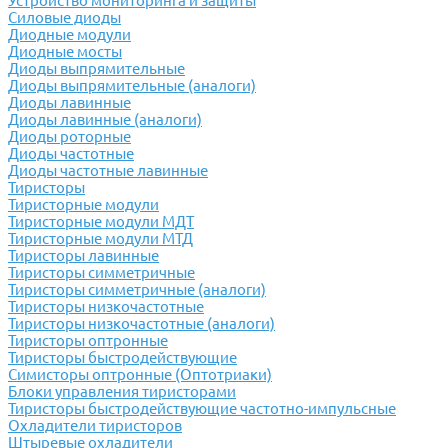
Устройство мониторинга и защиты
Силовые диоды
Диодные модули
Диодные мосты
Диоды выпрямительные
Диоды выпрямительные (аналоги)
Диоды лавинные
Диоды лавинные (аналоги)
Диоды роторные
Диоды частотные
Диоды частотные лавинные
Тиристоры
Тиристорные модули
Тиристорные модули МДТ
Тиристорные модули МТД
Тиристоры лавинные
Тиристоры симметричные
Тиристоры симметричные (аналоги)
Тиристоры низкочастотные
Тиристоры низкочастотные (аналоги)
Тиристоры оптронные
Тиристоры быстродействующие
Симисторы оптронные (Оптотриаки)
Блоки управления тиристорами
Тиристоры быстродействующие частотно-импульсные
Охладители тиристоров
Штыревые охладители