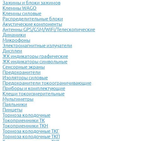
Зажимы и блоки зажимов
Клеммы WAGO
Клеммы силовые
Распределительные блоки
Акустические компоненты
Антенны GPS/GSM/WiFi/Телескопические
Динамики
Микрофоны
Электромагнитные излучатели
Дисплеи
ЖК индикаторы графические
ЖК индикаторы символьные
Сенсорные экраны
Предохранители
Изоляторы силовые
Предохранители токоограничивающие
Приборы и комплектующие
Клещи токоизмерительные
Мультиметры
Паяльники
Пинцеты
Тормоза колодочные
Токоприемники ТК
Токоприемники ТКН
Тормоза колодочные ТКГ
Тормоза колодочные ТКП