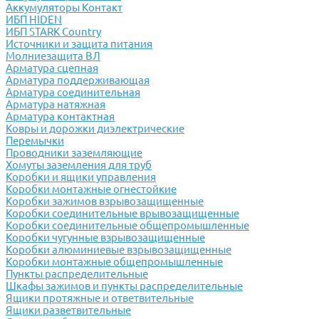
Аккумуляторы Контакт
ИБП HIDEN
ИБП STARK Country
Источники и защита питания
Молниезащита ВЛ
Арматура сцепная
Арматура поддерживающая
Арматура соединительная
Арматура натяжная
Арматура контактная
Ковры и дорожки диэлектрические
Перемычки
Проводники заземляющие
Хомуты заземления для труб
Коробки и ящики управления
Коробки монтажные огнестойкие
Коробки зажимов взрывозащищенные
Коробки соединительные врывозащищенные
Коробки соединительные общепромышленные
Коробки чугунные взрывозащищенные
Коробки алюминиевые взрывозащищенные
Коробки монтажные общепромышленные
Пункты распределительные
Шкафы зажимов и пункты распределительные
Ящики протяжные и ответвительные
Ящики разветвительные