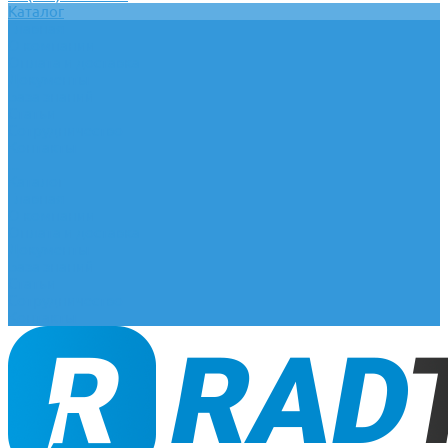
Каталог
Главная
О компании
Оплата и доставка
Документы
База знаний
Статьи
Сотрудничество
Контакты
...
Каталог
Главная
О компании
Оплата и доставка
Документы
База знаний
Статьи
Сотрудничество
Контакты