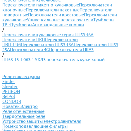
Переключатели пакетно-кулачковые
Переключатели
кнопочные
Переключатели пакетные
Переключатели
поворотные
Переключатели крестовые
Переключатели
кулачковые
Универсальные переключатели
Тумблеры
ТВ-1
Тумблеры
Антивандальные кнопки
/
Переключатели кулачковые серия ПП53 16А
Переключатели ПКП
Переключатели
ПВП-11М
Переключатели ПП53 16А
Переключатели ПП53
25А
Переключатели 4G
Переключатели ПКУ3
/
ПП53-16-1-063-1-УХЛ3 переключатель кулачковый
Реле и аксессуары
Finder
Shenler
РЕЛЕОН
RelPol
CONDOR
Новатек Электро
Реле отечественные
Твердотельные реле
Устройство защиты электродвигателя
Помехоподавляющие фильтры