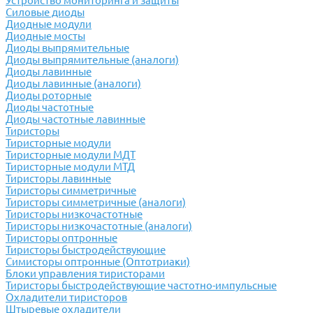
Устройство мониторинга и защиты
Силовые диоды
Диодные модули
Диодные мосты
Диоды выпрямительные
Диоды выпрямительные (аналоги)
Диоды лавинные
Диоды лавинные (аналоги)
Диоды роторные
Диоды частотные
Диоды частотные лавинные
Тиристоры
Тиристорные модули
Тиристорные модули МДТ
Тиристорные модули МТД
Тиристоры лавинные
Тиристоры симметричные
Тиристоры симметричные (аналоги)
Тиристоры низкочастотные
Тиристоры низкочастотные (аналоги)
Тиристоры оптронные
Тиристоры быстродействующие
Симисторы оптронные (Оптотриаки)
Блоки управления тиристорами
Тиристоры быстродействующие частотно-импульсные
Охладители тиристоров
Штыревые охладители