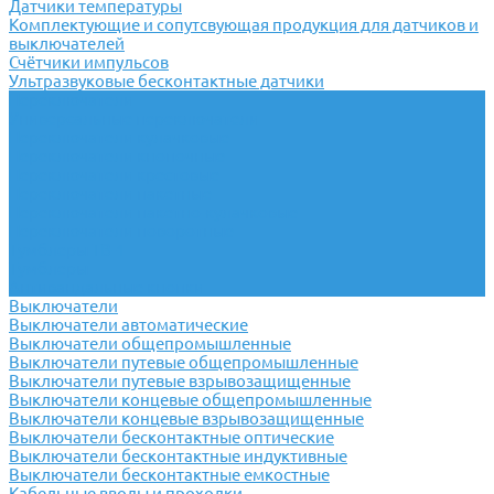
Датчики температуры
Комплектующие и сопутсвующая продукция для датчиков и
выключателей
Счётчики импульсов
Ультразвуковые бесконтактные датчики
Переключатели
Универсальные переключатели
Переключатели кулачковые
Переключатели кнопочные
Переключатели крестовые
Переключатели пакетные
Переключатели пакетно-кулачковые
Переключатели поворотные
Тумблеры ТВ-1
Тумблеры
Антивандальные кнопки
Выключатели
Выключатели автоматические
Выключатели общепромышленные
Выключатели путевые общепромышленные
Выключатели путевые взрывозащищенные
Выключатели концевые общепромышленные
Выключатели концевые взрывозащищенные
Выключатели бесконтактные оптические
Выключатели бесконтактные индуктивные
Выключатели бесконтактные емкостные
Кабельные вводы и проходки