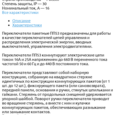
Степень защиты, IP — 30
Номинальный ток, А — 16
Все характеристики
Описание
Характеристики
Переключатели пакетные ПП53 предназначены для работы
в качестве переключателей цепей управления и
распределения электрической энергии, вводных
выключателей, управления электродвигателями.
Переключатели ПП53 коммутируют электрические цепи
током 16А и 25А напряжением до 660 В переменного тока
частотой 50 и 60 Гц и до 440 В постоянного тока.
Переключатели представляют собой наборную
конструкцию, собранную на квадратном стержне
идентичных по конструкции коммутирующих пакетов (от 1
шт. до 12 шт.), фиксирующего пакета (или самовозврата),
передней панели, основания и ручки, стянутых шпильками и
гайками. Стержень от продольных смещений удерживается
упорной шайбой. Поворот ручки переключателя приводит
во вращение стержень, а вместе с ним и кулачки
коммутирующих пакетов, обеспечивающих размыкание
или замыкание контактов.