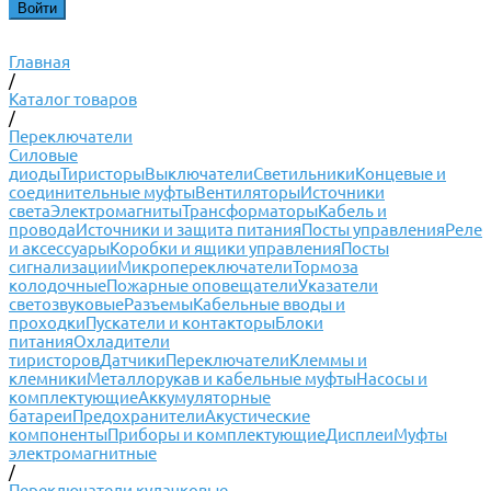
Главная
/
Каталог товаров
/
Переключатели
Силовые
диоды
Тиристоры
Выключатели
Светильники
Концевые и
соединительные муфты
Вентиляторы
Источники
света
Электромагниты
Трансформаторы
Кабель и
провода
Источники и защита питания
Посты управления
Реле
и аксессуары
Коробки и ящики управления
Посты
сигнализации
Микропереключатели
Тормоза
колодочные
Пожарные оповещатели
Указатели
светозвуковые
Разъемы
Кабельные вводы и
проходки
Пускатели и контакторы
Блоки
питания
Охладители
тиристоров
Датчики
Переключатели
Клеммы и
клемники
Металлорукав и кабельные муфты
Насосы и
комплектующие
Аккумуляторные
батареи
Предохранители
Акустические
компоненты
Приборы и комплектующие
Дисплеи
Муфты
электромагнитные
/
Переключатели кулачковые