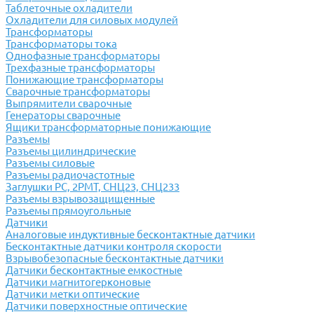
Таблеточные охладители
Охладители для силовых модулей
Трансформаторы
Трансформаторы тока
Однофазные трансформаторы
Трехфазные трансформаторы
Понижающие трансформаторы
Сварочные трансформаторы
Выпрямители сварочные
Генераторы сварочные
Ящики трансформаторные понижающие
Разъемы
Разъемы цилиндрические
Разъемы силовые
Разъемы радиочастотные
Заглушки РС, 2РМТ, СНЦ23, СНЦ233
Разъемы взрывозащищенные
Разъемы прямоугольные
Датчики
Аналоговые индуктивные бесконтактные датчики
Бесконтактные датчики контроля скорости
Взрывобезопасные бесконтактные датчики
Датчики бесконтактные емкостные
Датчики магнитогерконовые
Датчики метки оптические
Датчики поверхностные оптические