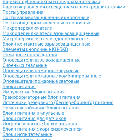
Ящики с рубильником и предохранителями
Ящики управления освещением и электродвигателями
Посты управления
Посты взрывозащищенные кнопочные
Посты общепромышленные кнопочные
Микропереключатели
Микропереключатели взрывозащищенные
Микропереключатели однополюсные
Блоки контактные взрывозащищенные
Элементы кнопочные КН-БКВ
Пожарные оповещатели
Оповещатели взрывозащищенные
Сирены сигнальные
Оповещатели пожарные звуковые
Оповещатели пожарные комбинированные
Оповещатели пожарные световые
Блоки питания
Импульсные блоки питания
Трансформаторные блоки питания
Источники резервного (бесперебойного) питания
Помехоустойчивые блоки питания
Блоки питания импульсные
Блоки питания для датчиков
Искробезопасные блоки питания
Блоки питания с корнеизвлечением
Блоки испытательные
Блоки конденсаторов