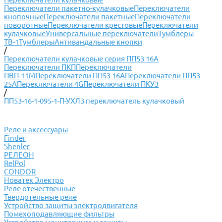
Переключатели пакетно-кулачковые
Переключатели
кнопочные
Переключатели пакетные
Переключатели
поворотные
Переключатели крестовые
Переключатели
кулачковые
Универсальные переключатели
Тумблеры
ТВ-1
Тумблеры
Антивандальные кнопки
/
Переключатели кулачковые серия ПП53 16А
Переключатели ПКП
Переключатели
ПВП-11М
Переключатели ПП53 16А
Переключатели ПП53
25А
Переключатели 4G
Переключатели ПКУ3
/
ПП53-16-1-095-1-П-УХЛ3 переключатель кулачковый
Реле и аксессуары
Finder
Shenler
РЕЛЕОН
RelPol
CONDOR
Новатек Электро
Реле отечественные
Твердотельные реле
Устройство защиты электродвигателя
Помехоподавляющие фильтры