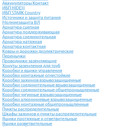
Аккумуляторы Контакт
ИБП HIDEN
ИБП STARK Country
Источники и защита питания
Молниезащита ВЛ
Арматура сцепная
Арматура поддерживающая
Арматура соединительная
Арматура натяжная
Арматура контактная
Ковры и дорожки диэлектрические
Перемычки
Проводники заземляющие
Хомуты заземления для труб
Коробки и ящики управления
Коробки монтажные огнестойкие
Коробки зажимов взрывозащищенные
Коробки соединительные врывозащищенные
Коробки соединительные общепромышленные
Коробки чугунные взрывозащищенные
Коробки алюминиевые взрывозащищенные
Коробки монтажные общепромышленные
Пункты распределительные
Шкафы зажимов и пункты распределительные
Ящики протяжные и ответвительные
Ящики разветвительные