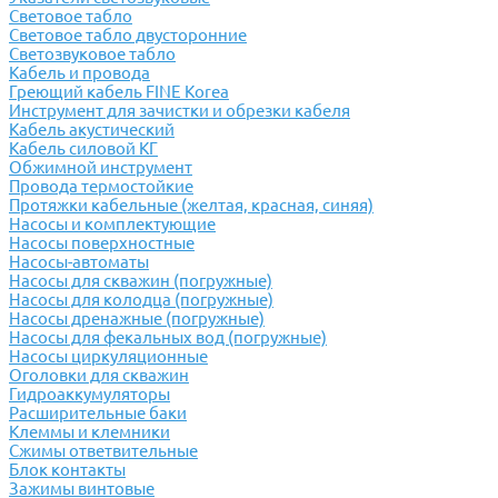
Световое табло
Световое табло двусторонние
Светозвуковое табло
Кабель и провода
Греющий кабель FINE Korea
Инструмент для зачистки и обрезки кабеля
Кабель акустический
Кабель силовой КГ
Обжимной инструмент
Провода термостойкие
Протяжки кабельные (желтая, красная, синяя)
Насосы и комплектующие
Насосы поверхностные
Насосы-автоматы
Насосы для скважин (погружные)
Насосы для колодца (погружные)
Насосы дренажные (погружные)
Насосы для фекальных вод (погружные)
Насосы циркуляционные
Оголовки для скважин
Гидроаккумуляторы
Расширительные баки
Клеммы и клемники
Cжимы ответвительные
Блок контакты
Зажимы винтовые