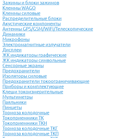
Зажимы и блоки зажимов
Клеммы WAGO
Клеммы силовые
Распределительные блоки
Акустические компоненты
Антенны GPS/GSM/WiFi/Телескопические
Динамики
Микрофоны
Электромагнитные излучатели
Дисплеи
ЖК индикаторы графические
ЖК индикаторы символьные
Сенсорные экраны
Предохранители
Изоляторы силовые
Предохранители токоограничивающие
Приборы и комплектующие
Клещи токоизмерительные
Мультиметры
Паяльники
Пинцеты
Тормоза колодочные
Токоприемники ТК
Токоприемники ТКН
Тормоза колодочные ТКГ
Тормоза колодочные ТКП