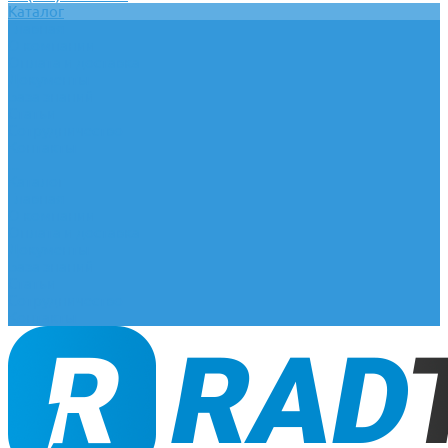
Каталог
Главная
О компании
Оплата и доставка
Документы
База знаний
Статьи
Сотрудничество
Контакты
...
Каталог
Главная
О компании
Оплата и доставка
Документы
База знаний
Статьи
Сотрудничество
Контакты