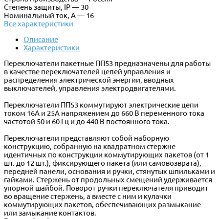
Степень защиты, IP — 30
Номинальный ток, А — 16
Все характеристики
Описание
Характеристики
Переключатели пакетные ПП53 предназначены для работы
в качестве переключателей цепей управления и
распределения электрической энергии, вводных
выключателей, управления электродвигателями.
Переключатели ПП53 коммутируют электрические цепи
током 16А и 25А напряжением до 660 В переменного тока
частотой 50 и 60 Гц и до 440 В постоянного тока.
Переключатели представляют собой наборную
конструкцию, собранную на квадратном стержне
идентичных по конструкции коммутирующих пакетов (от 1
шт. до 12 шт.), фиксирующего пакета (или самовозврата),
передней панели, основания и ручки, стянутых шпильками и
гайками. Стержень от продольных смещений удерживается
упорной шайбой. Поворот ручки переключателя приводит
во вращение стержень, а вместе с ним и кулачки
коммутирующих пакетов, обеспечивающих размыкание
или замыкание контактов.