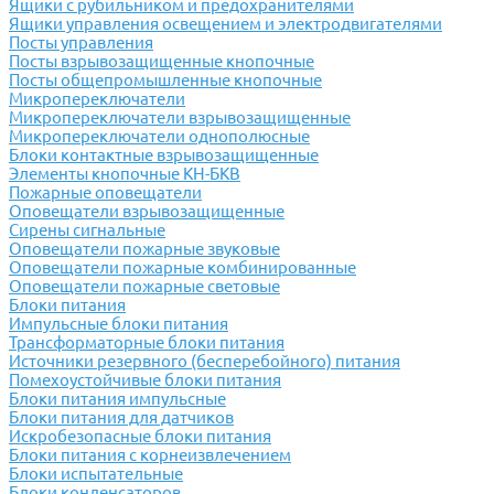
Ящики с рубильником и предохранителями
Ящики управления освещением и электродвигателями
Посты управления
Посты взрывозащищенные кнопочные
Посты общепромышленные кнопочные
Микропереключатели
Микропереключатели взрывозащищенные
Микропереключатели однополюсные
Блоки контактные взрывозащищенные
Элементы кнопочные КН-БКВ
Пожарные оповещатели
Оповещатели взрывозащищенные
Сирены сигнальные
Оповещатели пожарные звуковые
Оповещатели пожарные комбинированные
Оповещатели пожарные световые
Блоки питания
Импульсные блоки питания
Трансформаторные блоки питания
Источники резервного (бесперебойного) питания
Помехоустойчивые блоки питания
Блоки питания импульсные
Блоки питания для датчиков
Искробезопасные блоки питания
Блоки питания с корнеизвлечением
Блоки испытательные
Блоки конденсаторов