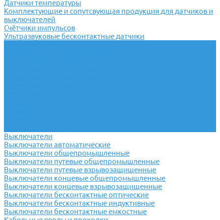
Датчики температуры
Комплектующие и сопутсвующая продукция для датчиков и
выключателей
Счётчики импульсов
Ультразвуковые бесконтактные датчики
Переключатели
Универсальные переключатели
Переключатели кулачковые
Переключатели кнопочные
Переключатели крестовые
Переключатели пакетные
Переключатели пакетно-кулачковые
Переключатели поворотные
Тумблеры ТВ-1
Тумблеры
Антивандальные кнопки
Выключатели
Выключатели автоматические
Выключатели общепромышленные
Выключатели путевые общепромышленные
Выключатели путевые взрывозащищенные
Выключатели концевые общепромышленные
Выключатели концевые взрывозащищенные
Выключатели бесконтактные оптические
Выключатели бесконтактные индуктивные
Выключатели бесконтактные емкостные
Кабельные вводы и проходки