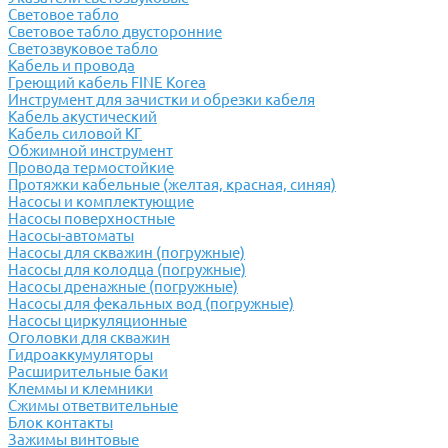
Световое табло
Световое табло двусторонние
Светозвуковое табло
Кабель и провода
Греющий кабель FINE Korea
Инструмент для зачистки и обрезки кабеля
Кабель акустический
Кабель силовой КГ
Обжимной инструмент
Провода термостойкие
Протяжки кабельные (желтая, красная, синяя)
Насосы и комплектующие
Насосы поверхностные
Насосы-автоматы
Насосы для скважин (погружные)
Насосы для колодца (погружные)
Насосы дренажные (погружные)
Насосы для фекальных вод (погружные)
Насосы циркуляционные
Оголовки для скважин
Гидроаккумуляторы
Расширительные баки
Клеммы и клемники
Cжимы ответвительные
Блок контакты
Зажимы винтовые