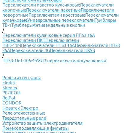
Переключатели пакетно-кулачковые
Переключатели
кнопочные
Переключатели пакетные
Переключатели
поворотные
Переключатели крестовые
Переключатели
кулачковые
Универсальные переключатели
Тумблеры
ТВ-1
Тумблеры
Антивандальные кнопки
/
Переключатели кулачковые серия ПП53 16А
Переключатели ПКП
Переключатели
ПВП-11М
Переключатели ПП53 16А
Переключатели ПП53
25А
Переключатели 4G
Переключатели ПКУ3
/
ПП53-16-1-106-4-УХЛ3 переключатель кулачковый
Реле и аксессуары
Finder
Shenler
РЕЛЕОН
RelPol
CONDOR
Новатек Электро
Реле отечественные
Твердотельные реле
Устройство защиты электродвигателя
Помехоподавляющие фильтры