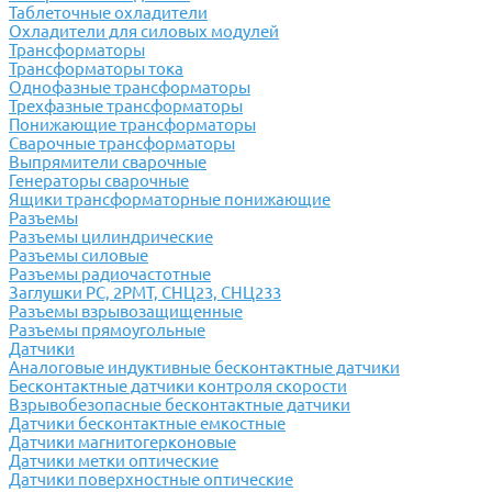
Таблеточные охладители
Охладители для силовых модулей
Трансформаторы
Трансформаторы тока
Однофазные трансформаторы
Трехфазные трансформаторы
Понижающие трансформаторы
Сварочные трансформаторы
Выпрямители сварочные
Генераторы сварочные
Ящики трансформаторные понижающие
Разъемы
Разъемы цилиндрические
Разъемы силовые
Разъемы радиочастотные
Заглушки РС, 2РМТ, СНЦ23, СНЦ233
Разъемы взрывозащищенные
Разъемы прямоугольные
Датчики
Аналоговые индуктивные бесконтактные датчики
Бесконтактные датчики контроля скорости
Взрывобезопасные бесконтактные датчики
Датчики бесконтактные емкостные
Датчики магнитогерконовые
Датчики метки оптические
Датчики поверхностные оптические