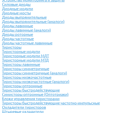
Устройство мониторинга и защиты
Силовые диоды
Диодные модули
Диодные мосты
Диоды выпрямительные
Диоды выпрямительные (аналоги)
Диоды лавинные
Диоды лавинные (аналоги)
Диоды роторные
Диоды частотные
Диоды частотные лавинные
Тиристоры
Тиристорные модули
Тиристорные модули МДТ
Тиристорные модули МТД
Тиристоры лавинные
Тиристоры симметричные
Тиристоры симметричные (аналоги)
Тиристоры низкочастотные
Тиристоры низкочастотные (аналоги)
Тиристоры оптронные
Тиристоры быстродействующие
Симисторы оптронные (Оптотриаки)
Блоки управления тиристорами
Тиристоры быстродействующие частотно-импульсные
Охладители тиристоров
Штыревые охладители