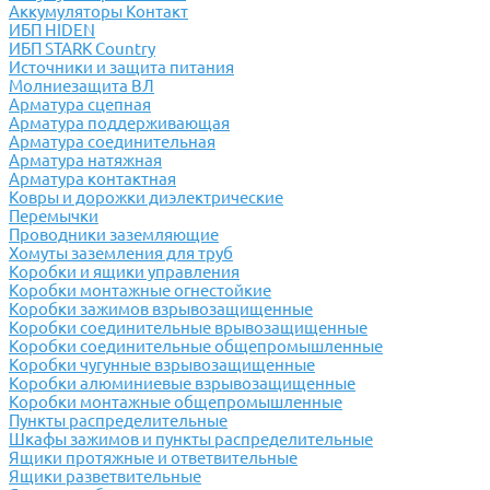
Аккумуляторы Контакт
ИБП HIDEN
ИБП STARK Country
Источники и защита питания
Молниезащита ВЛ
Арматура сцепная
Арматура поддерживающая
Арматура соединительная
Арматура натяжная
Арматура контактная
Ковры и дорожки диэлектрические
Перемычки
Проводники заземляющие
Хомуты заземления для труб
Коробки и ящики управления
Коробки монтажные огнестойкие
Коробки зажимов взрывозащищенные
Коробки соединительные врывозащищенные
Коробки соединительные общепромышленные
Коробки чугунные взрывозащищенные
Коробки алюминиевые взрывозащищенные
Коробки монтажные общепромышленные
Пункты распределительные
Шкафы зажимов и пункты распределительные
Ящики протяжные и ответвительные
Ящики разветвительные