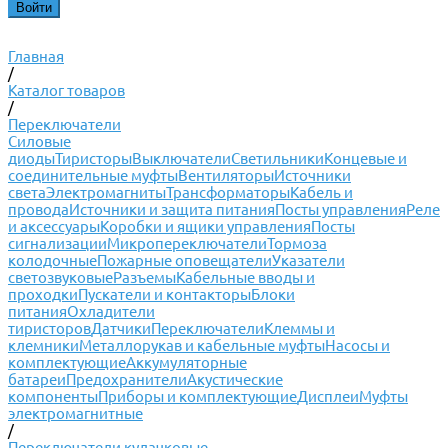
Главная
/
Каталог товаров
/
Переключатели
Силовые
диоды
Тиристоры
Выключатели
Светильники
Концевые и
соединительные муфты
Вентиляторы
Источники
света
Электромагниты
Трансформаторы
Кабель и
провода
Источники и защита питания
Посты управления
Реле
и аксессуары
Коробки и ящики управления
Посты
сигнализации
Микропереключатели
Тормоза
колодочные
Пожарные оповещатели
Указатели
светозвуковые
Разъемы
Кабельные вводы и
проходки
Пускатели и контакторы
Блоки
питания
Охладители
тиристоров
Датчики
Переключатели
Клеммы и
клемники
Металлорукав и кабельные муфты
Насосы и
комплектующие
Аккумуляторные
батареи
Предохранители
Акустические
компоненты
Приборы и комплектующие
Дисплеи
Муфты
электромагнитные
/
Переключатели кулачковые