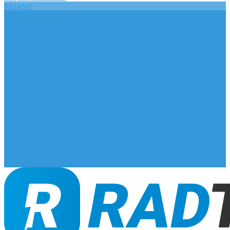
Каталог
Главная
О компании
Оплата и доставка
Документы
База знаний
Статьи
Сотрудничество
Контакты
...
Каталог
Главная
О компании
Оплата и доставка
Документы
База знаний
Статьи
Сотрудничество
Контакты