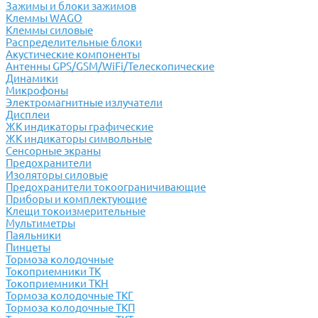
Зажимы и блоки зажимов
Клеммы WAGO
Клеммы силовые
Распределительные блоки
Акустические компоненты
Антенны GPS/GSM/WiFi/Телескопические
Динамики
Микрофоны
Электромагнитные излучатели
Дисплеи
ЖК индикаторы графические
ЖК индикаторы символьные
Сенсорные экраны
Предохранители
Изоляторы силовые
Предохранители токоограничивающие
Приборы и комплектующие
Клещи токоизмерительные
Мультиметры
Паяльники
Пинцеты
Тормоза колодочные
Токоприемники ТК
Токоприемники ТКН
Тормоза колодочные ТКГ
Тормоза колодочные ТКП