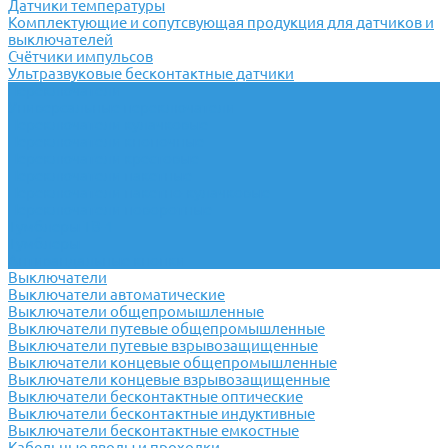
Датчики температуры
Комплектующие и сопутсвующая продукция для датчиков и
выключателей
Счётчики импульсов
Ультразвуковые бесконтактные датчики
Переключатели
Универсальные переключатели
Переключатели кулачковые
Переключатели кнопочные
Переключатели крестовые
Переключатели пакетные
Переключатели пакетно-кулачковые
Переключатели поворотные
Тумблеры ТВ-1
Тумблеры
Антивандальные кнопки
Выключатели
Выключатели автоматические
Выключатели общепромышленные
Выключатели путевые общепромышленные
Выключатели путевые взрывозащищенные
Выключатели концевые общепромышленные
Выключатели концевые взрывозащищенные
Выключатели бесконтактные оптические
Выключатели бесконтактные индуктивные
Выключатели бесконтактные емкостные
Кабельные вводы и проходки