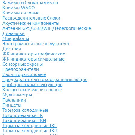
Зажимы и блоки зажимов
Клеммы WAGO
Клеммы силовые
Распределительные блоки
Акустические компоненты
Антенны GPS/GSM/WiFi/Телескопические
Динамики
Микрофоны
Электромагнитные излучатели
Дисплеи
ЖК индикаторы графические
ЖК индикаторы символьные
Сенсорные экраны
Предохранители
Изоляторы силовые
Предохранители токоограничивающие
Приборы и комплектующие
Клещи токоизмерительные
Мультиметры
Паяльники
Пинцеты
Тормоза колодочные
Токоприемники ТК
Токоприемники ТКН
Тормоза колодочные ТКГ
Тормоза колодочные ТКП