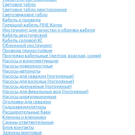
Световое табло
Световое табло двусторонние
Светозвуковое табло
Кабель и провода
Греющий кабель FINE Korea
Инструмент для зачистки и обрезки кабеля
Кабель акустический
Кабель силовой КГ
Обжимной инструмент
Провода термостойкие
Протяжки кабельные (желтая, красная, синяя)
Насосы и комплектующие
Насосы поверхностные
Насосы-автоматы
Насосы для скважин (погружные)
Насосы для колодца (погружные)
Насосы дренажные (погружные)
Насосы для фекальных вод (погружные)
Насосы циркуляционные
Оголовки для скважин
Гидроаккумуляторы
Расширительные баки
Клеммы и клемники
Cжимы ответвительные
Блок контакты
Зажимы винтовые