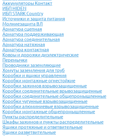
Аккумуляторы Контакт
ИБП HIDEN
ИБП STARK Country
Источники и защита питания
Молниезащита ВЛ
Арматура сцепная
Арматура поддерживающая
Арматура соединительная
Арматура натяжная
Арматура контактная
Ковры и дорожки диэлектрические
Перемычки
Проводники заземляющие
Хомуты заземления для труб
Коробки и ящики управления
Коробки монтажные огнестойкие
Коробки зажимов взрывозащищенные
Коробки соединительные врывозащищенные
Коробки соединительные общепромышленные
Коробки чугунные взрывозащищенные
Коробки алюминиевые взрывозащищенные
Коробки монтажные общепромышленные
Пункты распределительные
Шкафы зажимов и пункты распределительные
Ящики протяжные и ответвительные
Ящики разветвительные