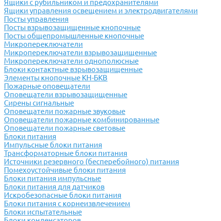
Ящики с рубильником и предохранителями
Ящики управления освещением и электродвигателями
Посты управления
Посты взрывозащищенные кнопочные
Посты общепромышленные кнопочные
Микропереключатели
Микропереключатели взрывозащищенные
Микропереключатели однополюсные
Блоки контактные взрывозащищенные
Элементы кнопочные КН-БКВ
Пожарные оповещатели
Оповещатели взрывозащищенные
Сирены сигнальные
Оповещатели пожарные звуковые
Оповещатели пожарные комбинированные
Оповещатели пожарные световые
Блоки питания
Импульсные блоки питания
Трансформаторные блоки питания
Источники резервного (бесперебойного) питания
Помехоустойчивые блоки питания
Блоки питания импульсные
Блоки питания для датчиков
Искробезопасные блоки питания
Блоки питания с корнеизвлечением
Блоки испытательные
Блоки конденсаторов