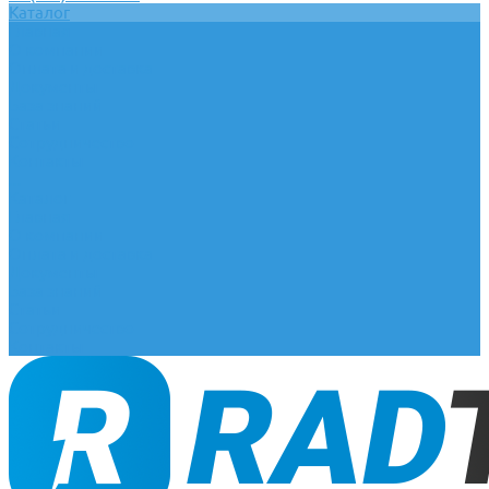
Каталог
Главная
О компании
Оплата и доставка
Документы
База знаний
Статьи
Сотрудничество
Контакты
...
Каталог
Главная
О компании
Оплата и доставка
Документы
База знаний
Статьи
Сотрудничество
Контакты