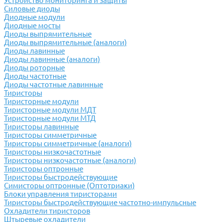
Устройство мониторинга и защиты
Силовые диоды
Диодные модули
Диодные мосты
Диоды выпрямительные
Диоды выпрямительные (аналоги)
Диоды лавинные
Диоды лавинные (аналоги)
Диоды роторные
Диоды частотные
Диоды частотные лавинные
Тиристоры
Тиристорные модули
Тиристорные модули МДТ
Тиристорные модули МТД
Тиристоры лавинные
Тиристоры симметричные
Тиристоры симметричные (аналоги)
Тиристоры низкочастотные
Тиристоры низкочастотные (аналоги)
Тиристоры оптронные
Тиристоры быстродействующие
Симисторы оптронные (Оптотриаки)
Блоки управления тиристорами
Тиристоры быстродействующие частотно-импульсные
Охладители тиристоров
Штыревые охладители