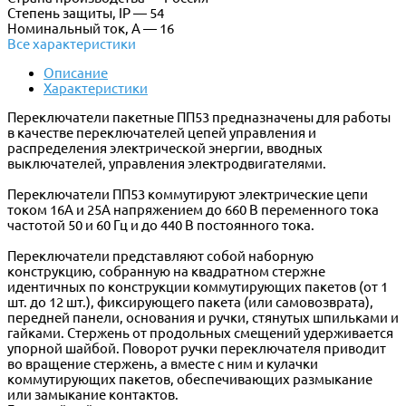
Степень защиты, IP — 54
Номинальный ток, А — 16
Все характеристики
Описание
Характеристики
Переключатели пакетные ПП53 предназначены для работы
в качестве переключателей цепей управления и
распределения электрической энергии, вводных
выключателей, управления электродвигателями.
Переключатели ПП53 коммутируют электрические цепи
током 16А и 25А напряжением до 660 В переменного тока
частотой 50 и 60 Гц и до 440 В постоянного тока.
Переключатели представляют собой наборную
конструкцию, собранную на квадратном стержне
идентичных по конструкции коммутирующих пакетов (от 1
шт. до 12 шт.), фиксирующего пакета (или самовозврата),
передней панели, основания и ручки, стянутых шпильками и
гайками. Стержень от продольных смещений удерживается
упорной шайбой. Поворот ручки переключателя приводит
во вращение стержень, а вместе с ним и кулачки
коммутирующих пакетов, обеспечивающих размыкание
или замыкание контактов.