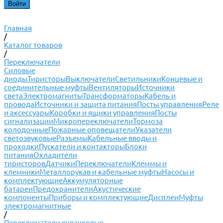
Главная
/
Каталог товаров
/
Переключатели
Силовые
диоды
Тиристоры
Выключатели
Светильники
Концевые и
соединительные муфты
Вентиляторы
Источники
света
Электромагниты
Трансформаторы
Кабель и
провода
Источники и защита питания
Посты управления
Реле
и аксессуары
Коробки и ящики управления
Посты
сигнализации
Микропереключатели
Тормоза
колодочные
Пожарные оповещатели
Указатели
светозвуковые
Разъемы
Кабельные вводы и
проходки
Пускатели и контакторы
Блоки
питания
Охладители
тиристоров
Датчики
Переключатели
Клеммы и
клемники
Металлорукав и кабельные муфты
Насосы и
комплектующие
Аккумуляторные
батареи
Предохранители
Акустические
компоненты
Приборы и комплектующие
Дисплеи
Муфты
электромагнитные
/
Переключатели кулачковые