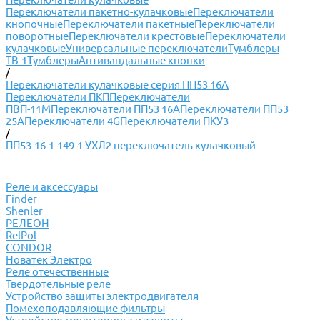
Переключатели пакетно-кулачковые
Переключатели
кнопочные
Переключатели пакетные
Переключатели
поворотные
Переключатели крестовые
Переключатели
кулачковые
Универсальные переключатели
Тумблеры
ТВ-1
Тумблеры
Антивандальные кнопки
/
Переключатели кулачковые серия ПП53 16А
Переключатели ПКП
Переключатели
ПВП-11М
Переключатели ПП53 16А
Переключатели ПП53
25А
Переключатели 4G
Переключатели ПКУ3
/
ПП53-16-1-149-1-УХЛ2 переключатель кулачковый
Реле и аксессуары
Finder
Shenler
РЕЛЕОН
RelPol
CONDOR
Новатек Электро
Реле отечественные
Твердотельные реле
Устройство защиты электродвигателя
Помехоподавляющие фильтры