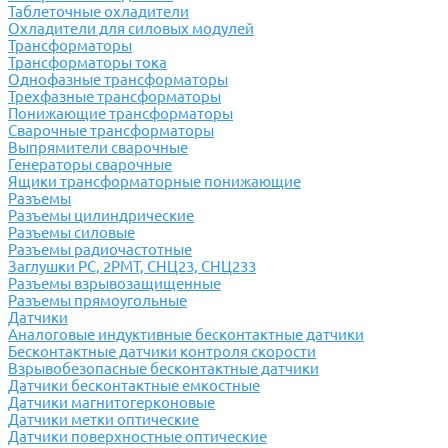
Таблеточные охладители
Охладители для силовых модулей
Трансформаторы
Трансформаторы тока
Однофазные трансформаторы
Трехфазные трансформаторы
Понижающие трансформаторы
Сварочные трансформаторы
Выпрямители сварочные
Генераторы сварочные
Ящики трансформаторные понижающие
Разъемы
Разъемы цилиндрические
Разъемы силовые
Разъемы радиочастотные
Заглушки РС, 2РМТ, СНЦ23, СНЦ233
Разъемы взрывозащищенные
Разъемы прямоугольные
Датчики
Аналоговые индуктивные бесконтактные датчики
Бесконтактные датчики контроля скорости
Взрывобезопасные бесконтактные датчики
Датчики бесконтактные емкостные
Датчики магнитогерконовые
Датчики метки оптические
Датчики поверхностные оптические