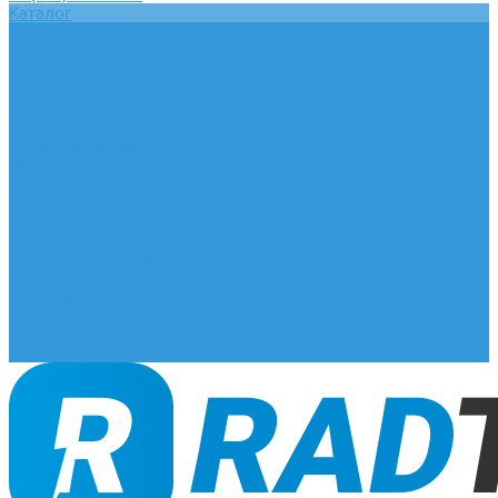
Каталог
Главная
О компании
Оплата и доставка
Документы
База знаний
Статьи
Сотрудничество
Контакты
...
Каталог
Главная
О компании
Оплата и доставка
Документы
База знаний
Статьи
Сотрудничество
Контакты