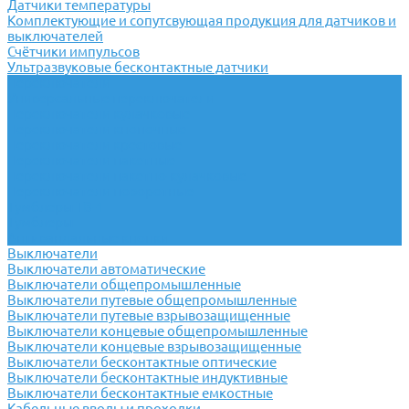
Датчики температуры
Комплектующие и сопутсвующая продукция для датчиков и
выключателей
Счётчики импульсов
Ультразвуковые бесконтактные датчики
Переключатели
Универсальные переключатели
Переключатели кулачковые
Переключатели кнопочные
Переключатели крестовые
Переключатели пакетные
Переключатели пакетно-кулачковые
Переключатели поворотные
Тумблеры ТВ-1
Тумблеры
Антивандальные кнопки
Выключатели
Выключатели автоматические
Выключатели общепромышленные
Выключатели путевые общепромышленные
Выключатели путевые взрывозащищенные
Выключатели концевые общепромышленные
Выключатели концевые взрывозащищенные
Выключатели бесконтактные оптические
Выключатели бесконтактные индуктивные
Выключатели бесконтактные емкостные
Кабельные вводы и проходки