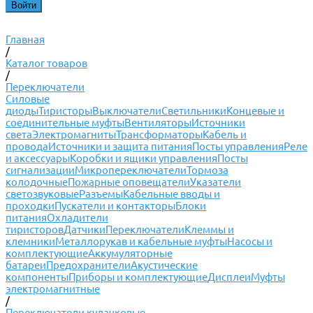
Главная
/
Каталог товаров
/
Переключатели
Силовые
диоды
Тиристоры
Выключатели
Светильники
Концевые и
соединительные муфты
Вентиляторы
Источники
света
Электромагниты
Трансформаторы
Кабель и
провода
Источники и защита питания
Посты управления
Реле
и аксессуары
Коробки и ящики управления
Посты
сигнализации
Микропереключатели
Тормоза
колодочные
Пожарные оповещатели
Указатели
светозвуковые
Разъемы
Кабельные вводы и
проходки
Пускатели и контакторы
Блоки
питания
Охладители
тиристоров
Датчики
Переключатели
Клеммы и
клемники
Металлорукав и кабельные муфты
Насосы и
комплектующие
Аккумуляторные
батареи
Предохранители
Акустические
компоненты
Приборы и комплектующие
Дисплеи
Муфты
электромагнитные
/
Переключатели кулачковые