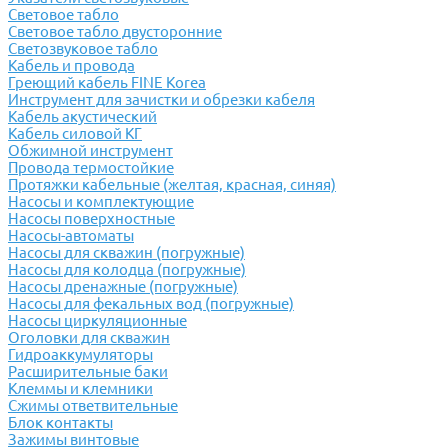
Световое табло
Световое табло двусторонние
Светозвуковое табло
Кабель и провода
Греющий кабель FINE Korea
Инструмент для зачистки и обрезки кабеля
Кабель акустический
Кабель силовой КГ
Обжимной инструмент
Провода термостойкие
Протяжки кабельные (желтая, красная, синяя)
Насосы и комплектующие
Насосы поверхностные
Насосы-автоматы
Насосы для скважин (погружные)
Насосы для колодца (погружные)
Насосы дренажные (погружные)
Насосы для фекальных вод (погружные)
Насосы циркуляционные
Оголовки для скважин
Гидроаккумуляторы
Расширительные баки
Клеммы и клемники
Cжимы ответвительные
Блок контакты
Зажимы винтовые