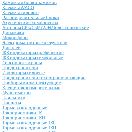
Зажимы и блоки зажимов
Клеммы WAGO
Клеммы силовые
Распределительные блоки
Акустические компоненты
Антенны GPS/GSM/WiFi/Телескопические
Динамики
Микрофоны
Электромагнитные излучатели
Дисплеи
ЖК индикаторы графические
ЖК индикаторы символьные
Сенсорные экраны
Предохранители
Изоляторы силовые
Предохранители токоограничивающие
Приборы и комплектующие
Клещи токоизмерительные
Мультиметры
Паяльники
Пинцеты
Тормоза колодочные
Токоприемники ТК
Токоприемники ТКН
Тормоза колодочные ТКГ
Тормоза колодочные ТКП