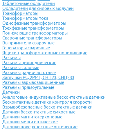
Таблеточные охладители
Охладители для силовых модулей
Трансформаторы
Трансформаторы тока
Однофазные трансформаторы
Трехфазные трансформаторы
Понижающие трансформаторы
Сварочные трансформаторы
Выпрямители сварочные
Генераторы сварочные
Ящики трансформаторные понижающие
Разъемы
Разъемы цилиндрические
Разъемы силовые
Разъемы радиочастотные
Заглушки РС, 2РМТ, СНЦ23, СНЦ233
Разъемы взрывозащищенные
Разъемы прямоугольные
Датчики
Аналоговые индуктивные бесконтактные датчики
Бесконтактные датчики контроля скорости
Взрывобезопасные бесконтактные датчики
Датчики бесконтактные емкостные
Датчики магнитогерконовые
Датчики метки оптические
Датчики поверхностные оптические