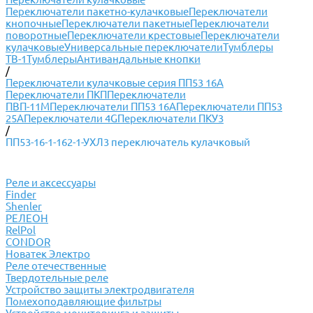
Переключатели пакетно-кулачковые
Переключатели
кнопочные
Переключатели пакетные
Переключатели
поворотные
Переключатели крестовые
Переключатели
кулачковые
Универсальные переключатели
Тумблеры
ТВ-1
Тумблеры
Антивандальные кнопки
/
Переключатели кулачковые серия ПП53 16А
Переключатели ПКП
Переключатели
ПВП-11М
Переключатели ПП53 16А
Переключатели ПП53
25А
Переключатели 4G
Переключатели ПКУ3
/
ПП53-16-1-162-1-УХЛ3 переключатель кулачковый
Реле и аксессуары
Finder
Shenler
РЕЛЕОН
RelPol
CONDOR
Новатек Электро
Реле отечественные
Твердотельные реле
Устройство защиты электродвигателя
Помехоподавляющие фильтры