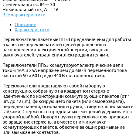
Степень защиты, IP — 30
Номинальный ток, А — 16
Все характеристики
Описание
Характеристики
Переключатели пакетные ПП53 предназначены для работы
в качестве переключателей цепей управления и
распределения электрической энергии, вводных
выключателей, управления электродвигателями.
Переключатели ПП53 коммутируют электрические цепи
током 16А и 25А напряжением до 660 В переменного тока
частотой 50 и 60 Гц и до 440 В постоянного тока.
Переключатели представляют собой наборную
конструкцию, собранную на квадратном стержне
идентичных по конструкции коммутирующих пакетов (от 1
шт. до 12 шт.), фиксирующего пакета (или самовозврата),
передней панели, основания и ручки, стянутых шпильками и
гайками. Стержень от продольных смещений удерживается
упорной шайбой. Поворот ручки переключателя приводит
во вращение стержень, а вместе с ним и кулачки
коммутирующих пакетов, обеспечивающих размыкание
или замыкание контактов.