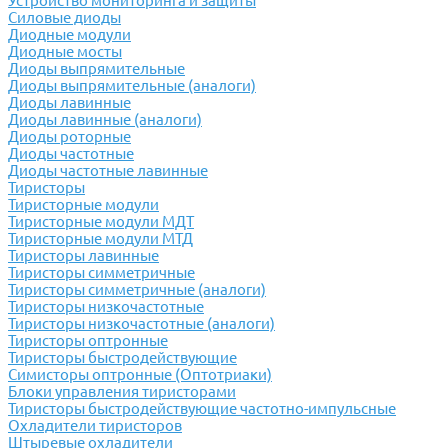
Устройство мониторинга и защиты
Силовые диоды
Диодные модули
Диодные мосты
Диоды выпрямительные
Диоды выпрямительные (аналоги)
Диоды лавинные
Диоды лавинные (аналоги)
Диоды роторные
Диоды частотные
Диоды частотные лавинные
Тиристоры
Тиристорные модули
Тиристорные модули МДТ
Тиристорные модули МТД
Тиристоры лавинные
Тиристоры симметричные
Тиристоры симметричные (аналоги)
Тиристоры низкочастотные
Тиристоры низкочастотные (аналоги)
Тиристоры оптронные
Тиристоры быстродействующие
Симисторы оптронные (Оптотриаки)
Блоки управления тиристорами
Тиристоры быстродействующие частотно-импульсные
Охладители тиристоров
Штыревые охладители