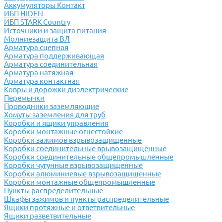
Аккумуляторы Контакт
ИБП HIDEN
ИБП STARK Country
Источники и защита питания
Молниезащита ВЛ
Арматура сцепная
Арматура поддерживающая
Арматура соединительная
Арматура натяжная
Арматура контактная
Ковры и дорожки диэлектрические
Перемычки
Проводники заземляющие
Хомуты заземления для труб
Коробки и ящики управления
Коробки монтажные огнестойкие
Коробки зажимов взрывозащищенные
Коробки соединительные врывозащищенные
Коробки соединительные общепромышленные
Коробки чугунные взрывозащищенные
Коробки алюминиевые взрывозащищенные
Коробки монтажные общепромышленные
Пункты распределительные
Шкафы зажимов и пункты распределительные
Ящики протяжные и ответвительные
Ящики разветвительные