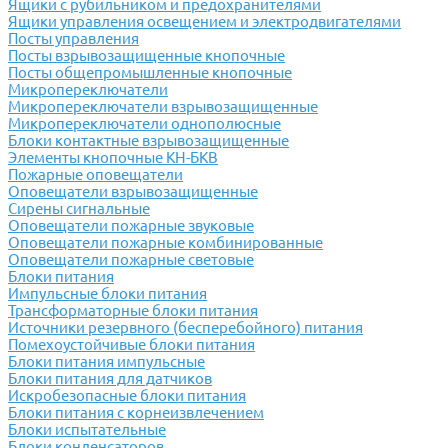
Ящики с рубильником и предохранителями
Ящики управления освещением и электродвигателями
Посты управления
Посты взрывозащищенные кнопочные
Посты общепромышленные кнопочные
Микропереключатели
Микропереключатели взрывозащищенные
Микропереключатели однополюсные
Блоки контактные взрывозащищенные
Элементы кнопочные КН-БКВ
Пожарные оповещатели
Оповещатели взрывозащищенные
Сирены сигнальные
Оповещатели пожарные звуковые
Оповещатели пожарные комбинированные
Оповещатели пожарные световые
Блоки питания
Импульсные блоки питания
Трансформаторные блоки питания
Источники резервного (бесперебойного) питания
Помехоустойчивые блоки питания
Блоки питания импульсные
Блоки питания для датчиков
Искробезопасные блоки питания
Блоки питания с корнеизвлечением
Блоки испытательные
Блоки конденсаторов