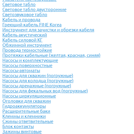
Световое табло
Световое табло двусторонние
Светозвуковое табло
Кабель и провода
Греющий кабель FINE Korea
Инструмент для зачистки и обрезки кабеля
Кабель акустический
Кабель силовой КГ
Обжимной инструмент
Провода термостойкие
Протяжки кабельные (желтая, красная, синяя)
Насосы и комплектующие
Насосы поверхностные
Насосы-автоматы
Насосы для скважин (погружные)
Насосы для колодца (погружные)
Насосы дренажные (погружные)
Насосы для фекальных вод (погружные)
Насосы циркуляционные
Оголовки для скважин
Гидроаккумуляторы
Расширительные баки
Клеммы и клемники
Cжимы ответвительные
Блок контакты
Зажимы винтовые