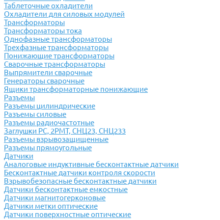
Таблеточные охладители
Охладители для силовых модулей
Трансформаторы
Трансформаторы тока
Однофазные трансформаторы
Трехфазные трансформаторы
Понижающие трансформаторы
Сварочные трансформаторы
Выпрямители сварочные
Генераторы сварочные
Ящики трансформаторные понижающие
Разъемы
Разъемы цилиндрические
Разъемы силовые
Разъемы радиочастотные
Заглушки РС, 2РМТ, СНЦ23, СНЦ233
Разъемы взрывозащищенные
Разъемы прямоугольные
Датчики
Аналоговые индуктивные бесконтактные датчики
Бесконтактные датчики контроля скорости
Взрывобезопасные бесконтактные датчики
Датчики бесконтактные емкостные
Датчики магнитогерконовые
Датчики метки оптические
Датчики поверхностные оптические