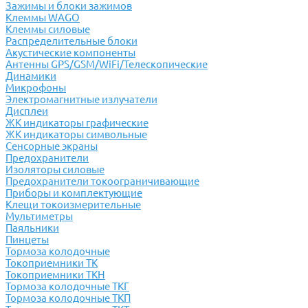
Зажимы и блоки зажимов
Клеммы WAGO
Клеммы силовые
Распределительные блоки
Акустические компоненты
Антенны GPS/GSM/WiFi/Телескопические
Динамики
Микрофоны
Электромагнитные излучатели
Дисплеи
ЖК индикаторы графические
ЖК индикаторы символьные
Сенсорные экраны
Предохранители
Изоляторы силовые
Предохранители токоограничивающие
Приборы и комплектующие
Клещи токоизмерительные
Мультиметры
Паяльники
Пинцеты
Тормоза колодочные
Токоприемники ТК
Токоприемники ТКН
Тормоза колодочные ТКГ
Тормоза колодочные ТКП