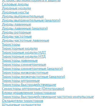
Устройство мониторинга и защиты
Силовые диоды
Диодные модули
Диодные мосты
Диоды выпрямительные
Диоды выпрямительные (аналоги)
Диоды лавинные
Диоды лавинные (аналоги)
Диоды роторные
Диоды частотные
Диоды частотные лавинные
Тиристоры
Тиристорные модули
Тиристорные модули МДТ
Тиристорные модули МТД
Тиристоры лавинные
Тиристоры симметричные
Тиристоры симметричные (аналоги)
Тиристоры низкочастотные
Тиристоры низкочастотные (аналоги)
Тиристоры оптронные
Тиристоры быстродействующие
Симисторы оптронные (Оптотриаки)
Блоки управления тиристорами
Тиристоры быстродействующие частотно-импульсные
Охладители тиристоров
Штыревые охладители