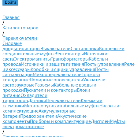
Главная
/
Каталог товаров
/
Переключатели
Силовые
диоды
Тиристоры
Выключатели
Светильники
Концевые и
соединительные муфты
Вентиляторы
Источники
света
Электромагниты
Трансформаторы
Кабель и
провода
Источники и защита питания
Посты управления
Реле
и аксессуары
Коробки и ящики управления
Посты
сигнализации
Микропереключатели
Тормоза
колодочные
Пожарные оповещатели
Указатели
светозвуковые
Разъемы
Кабельные вводы и
проходки
Пускатели и контакторы
Блоки
питания
Охладители
тиристоров
Датчики
Переключатели
Клеммы и
клемники
Металлорукав и кабельные муфты
Насосы и
комплектующие
Аккумуляторные
батареи
Предохранители
Акустические
компоненты
Приборы и комплектующие
Дисплеи
Муфты
электромагнитные
/
Переключатели кулачковые