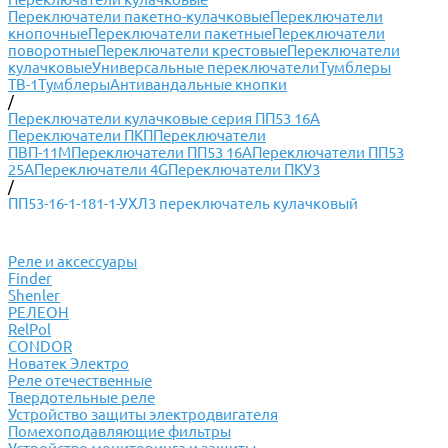
Переключатели пакетно-кулачковые
Переключатели
кнопочные
Переключатели пакетные
Переключатели
поворотные
Переключатели крестовые
Переключатели
кулачковые
Универсальные переключатели
Тумблеры
ТВ-1
Тумблеры
Антивандальные кнопки
/
Переключатели кулачковые серия ПП53 16А
Переключатели ПКП
Переключатели
ПВП-11М
Переключатели ПП53 16А
Переключатели ПП53
25А
Переключатели 4G
Переключатели ПКУ3
/
ПП53-16-1-181-1-УХЛ3 переключатель кулачковый
Реле и аксессуары
Finder
Shenler
РЕЛЕОН
RelPol
CONDOR
Новатек Электро
Реле отечественные
Твердотельные реле
Устройство защиты электродвигателя
Помехоподавляющие фильтры