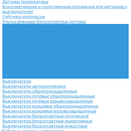
Датчики температуры
Комплектующие и сопутсвующая продукция для датчиков и
выключателей
Счётчики импульсов
Ультразвуковые бесконтактные датчики
Переключатели
Универсальные переключатели
Переключатели кулачковые
Переключатели кнопочные
Переключатели крестовые
Переключатели пакетные
Переключатели пакетно-кулачковые
Переключатели поворотные
Тумблеры ТВ-1
Тумблеры
Антивандальные кнопки
Выключатели
Выключатели автоматические
Выключатели общепромышленные
Выключатели путевые общепромышленные
Выключатели путевые взрывозащищенные
Выключатели концевые общепромышленные
Выключатели концевые взрывозащищенные
Выключатели бесконтактные оптические
Выключатели бесконтактные индуктивные
Выключатели бесконтактные емкостные
Кабельные вводы и проходки