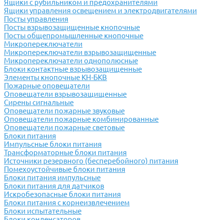
Ящики с рубильником и предохранителями
Ящики управления освещением и электродвигателями
Посты управления
Посты взрывозащищенные кнопочные
Посты общепромышленные кнопочные
Микропереключатели
Микропереключатели взрывозащищенные
Микропереключатели однополюсные
Блоки контактные взрывозащищенные
Элементы кнопочные КН-БКВ
Пожарные оповещатели
Оповещатели взрывозащищенные
Сирены сигнальные
Оповещатели пожарные звуковые
Оповещатели пожарные комбинированные
Оповещатели пожарные световые
Блоки питания
Импульсные блоки питания
Трансформаторные блоки питания
Источники резервного (бесперебойного) питания
Помехоустойчивые блоки питания
Блоки питания импульсные
Блоки питания для датчиков
Искробезопасные блоки питания
Блоки питания с корнеизвлечением
Блоки испытательные
Блоки конденсаторов