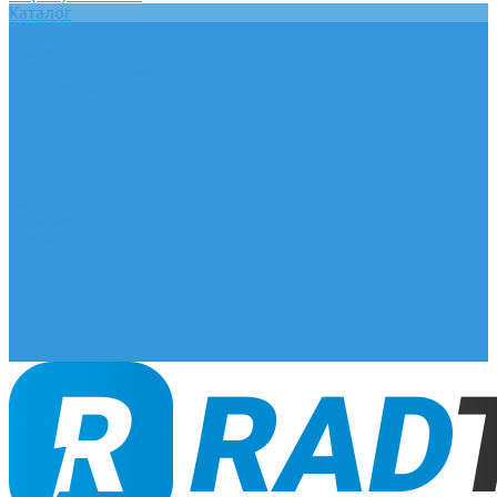
Каталог
Главная
О компании
Оплата и доставка
Документы
База знаний
Статьи
Сотрудничество
Контакты
...
Каталог
Главная
О компании
Оплата и доставка
Документы
База знаний
Статьи
Сотрудничество
Контакты