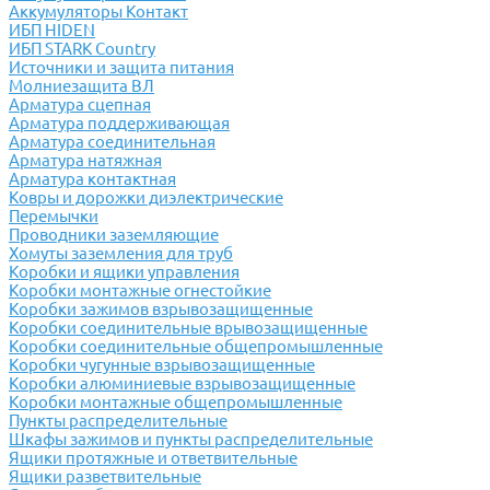
Аккумуляторы Контакт
ИБП HIDEN
ИБП STARK Country
Источники и защита питания
Молниезащита ВЛ
Арматура сцепная
Арматура поддерживающая
Арматура соединительная
Арматура натяжная
Арматура контактная
Ковры и дорожки диэлектрические
Перемычки
Проводники заземляющие
Хомуты заземления для труб
Коробки и ящики управления
Коробки монтажные огнестойкие
Коробки зажимов взрывозащищенные
Коробки соединительные врывозащищенные
Коробки соединительные общепромышленные
Коробки чугунные взрывозащищенные
Коробки алюминиевые взрывозащищенные
Коробки монтажные общепромышленные
Пункты распределительные
Шкафы зажимов и пункты распределительные
Ящики протяжные и ответвительные
Ящики разветвительные