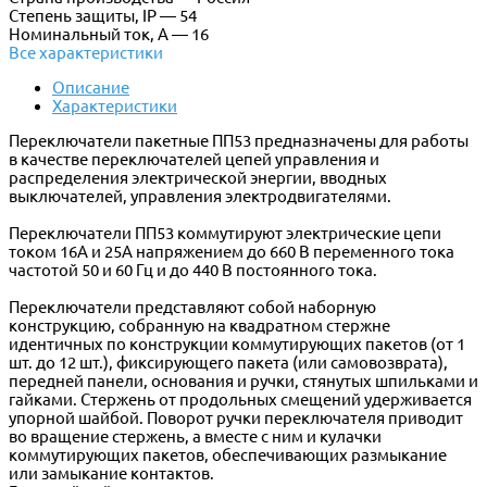
Степень защиты, IP — 54
Номинальный ток, А — 16
Все характеристики
Описание
Характеристики
Переключатели пакетные ПП53 предназначены для работы
в качестве переключателей цепей управления и
распределения электрической энергии, вводных
выключателей, управления электродвигателями.
Переключатели ПП53 коммутируют электрические цепи
током 16А и 25А напряжением до 660 В переменного тока
частотой 50 и 60 Гц и до 440 В постоянного тока.
Переключатели представляют собой наборную
конструкцию, собранную на квадратном стержне
идентичных по конструкции коммутирующих пакетов (от 1
шт. до 12 шт.), фиксирующего пакета (или самовозврата),
передней панели, основания и ручки, стянутых шпильками и
гайками. Стержень от продольных смещений удерживается
упорной шайбой. Поворот ручки переключателя приводит
во вращение стержень, а вместе с ним и кулачки
коммутирующих пакетов, обеспечивающих размыкание
или замыкание контактов.