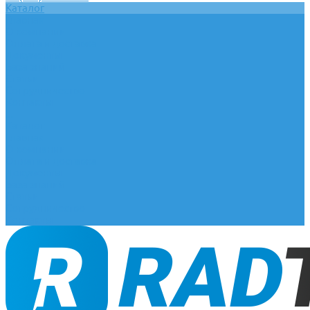
Каталог
Главная
О компании
Оплата и доставка
Документы
База знаний
Статьи
Сотрудничество
Контакты
...
Каталог
Главная
О компании
Оплата и доставка
Документы
База знаний
Статьи
Сотрудничество
Контакты