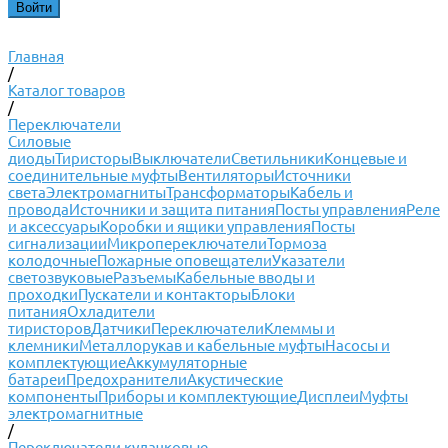
Главная
/
Каталог товаров
/
Переключатели
Силовые
диоды
Тиристоры
Выключатели
Светильники
Концевые и
соединительные муфты
Вентиляторы
Источники
света
Электромагниты
Трансформаторы
Кабель и
провода
Источники и защита питания
Посты управления
Реле
и аксессуары
Коробки и ящики управления
Посты
сигнализации
Микропереключатели
Тормоза
колодочные
Пожарные оповещатели
Указатели
светозвуковые
Разъемы
Кабельные вводы и
проходки
Пускатели и контакторы
Блоки
питания
Охладители
тиристоров
Датчики
Переключатели
Клеммы и
клемники
Металлорукав и кабельные муфты
Насосы и
комплектующие
Аккумуляторные
батареи
Предохранители
Акустические
компоненты
Приборы и комплектующие
Дисплеи
Муфты
электромагнитные
/
Переключатели кулачковые