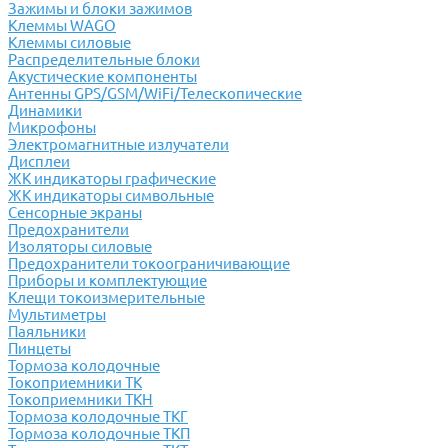
Зажимы и блоки зажимов
Клеммы WAGO
Клеммы силовые
Распределительные блоки
Акустические компоненты
Антенны GPS/GSM/WiFi/Телескопические
Динамики
Микрофоны
Электромагнитные излучатели
Дисплеи
ЖК индикаторы графические
ЖК индикаторы символьные
Сенсорные экраны
Предохранители
Изоляторы силовые
Предохранители токоограничивающие
Приборы и комплектующие
Клещи токоизмерительные
Мультиметры
Паяльники
Пинцеты
Тормоза колодочные
Токоприемники ТК
Токоприемники ТКН
Тормоза колодочные ТКГ
Тормоза колодочные ТКП