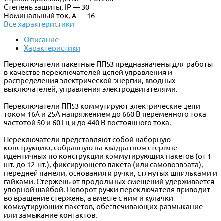
Степень защиты, IP — 30
Номинальный ток, А — 16
Все характеристики
Описание
Характеристики
Переключатели пакетные ПП53 предназначены для работы
в качестве переключателей цепей управления и
распределения электрической энергии, вводных
выключателей, управления электродвигателями.
Переключатели ПП53 коммутируют электрические цепи
током 16А и 25А напряжением до 660 В переменного тока
частотой 50 и 60 Гц и до 440 В постоянного тока.
Переключатели представляют собой наборную
конструкцию, собранную на квадратном стержне
идентичных по конструкции коммутирующих пакетов (от 1
шт. до 12 шт.), фиксирующего пакета (или самовозврата),
передней панели, основания и ручки, стянутых шпильками и
гайками. Стержень от продольных смещений удерживается
упорной шайбой. Поворот ручки переключателя приводит
во вращение стержень, а вместе с ним и кулачки
коммутирующих пакетов, обеспечивающих размыкание
или замыкание контактов.