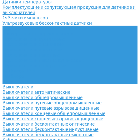
Датчики температуры
Комплектующие и сопутсвующая продукция для датчиков и
выключателей
Счётчики импульсов
Ультразвуковые бесконтактные датчики
Переключатели
Универсальные переключатели
Переключатели кулачковые
Переключатели кнопочные
Переключатели крестовые
Переключатели пакетные
Переключатели пакетно-кулачковые
Переключатели поворотные
Тумблеры ТВ-1
Тумблеры
Антивандальные кнопки
Выключатели
Выключатели автоматические
Выключатели общепромышленные
Выключатели путевые общепромышленные
Выключатели путевые взрывозащищенные
Выключатели концевые общепромышленные
Выключатели концевые взрывозащищенные
Выключатели бесконтактные оптические
Выключатели бесконтактные индуктивные
Выключатели бесконтактные емкостные
Кабельные вводы и проходки