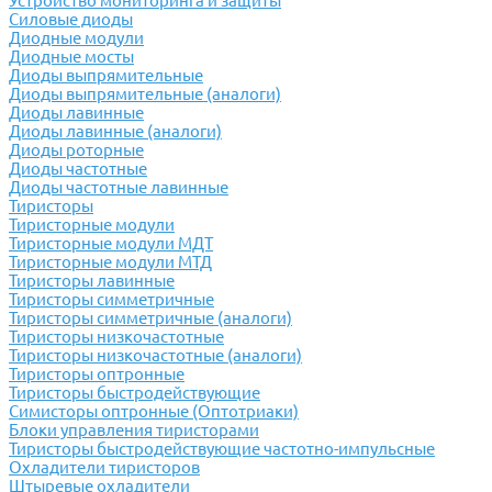
Устройство мониторинга и защиты
Силовые диоды
Диодные модули
Диодные мосты
Диоды выпрямительные
Диоды выпрямительные (аналоги)
Диоды лавинные
Диоды лавинные (аналоги)
Диоды роторные
Диоды частотные
Диоды частотные лавинные
Тиристоры
Тиристорные модули
Тиристорные модули МДТ
Тиристорные модули МТД
Тиристоры лавинные
Тиристоры симметричные
Тиристоры симметричные (аналоги)
Тиристоры низкочастотные
Тиристоры низкочастотные (аналоги)
Тиристоры оптронные
Тиристоры быстродействующие
Симисторы оптронные (Оптотриаки)
Блоки управления тиристорами
Тиристоры быстродействующие частотно-импульсные
Охладители тиристоров
Штыревые охладители