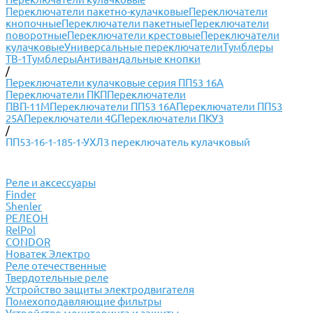
Переключатели пакетно-кулачковые
Переключатели
кнопочные
Переключатели пакетные
Переключатели
поворотные
Переключатели крестовые
Переключатели
кулачковые
Универсальные переключатели
Тумблеры
ТВ-1
Тумблеры
Антивандальные кнопки
/
Переключатели кулачковые серия ПП53 16А
Переключатели ПКП
Переключатели
ПВП-11М
Переключатели ПП53 16А
Переключатели ПП53
25А
Переключатели 4G
Переключатели ПКУ3
/
ПП53-16-1-185-1-УХЛ3 переключатель кулачковый
Реле и аксессуары
Finder
Shenler
РЕЛЕОН
RelPol
CONDOR
Новатек Электро
Реле отечественные
Твердотельные реле
Устройство защиты электродвигателя
Помехоподавляющие фильтры