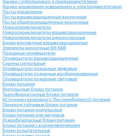
Ящики с рубильником и предохранителями
Ящики управления освещением и электродвигателями
Посты управления
Посты взрывозащищенные кнопочные
Посты общепромышленные кнопочные
Микропереключатели
Микропереключатели взрывозащищенные
Микропереключатели однополюсные
Блоки контактные взрывозащищенные
Элементы кнопочные КН-БКВ
Пожарные оповещатели
Оповещатели взрывозащищенные
Сирены сигнальные
Оповещатели пожарные звуковые
Оповещатели пожарные комбинированные
Оповещатели пожарные световые
Блоки питания
Импульсные блоки питания
Трансформаторные блоки питания
Источники резервного (бесперебойного) питания
Помехоустойчивые блоки питания
Блоки питания импульсные
Блоки питания для датчиков
Искробезопасные блоки питания
Блоки питания с корнеизвлечением
Блоки испытательные
Блоки конденсаторов