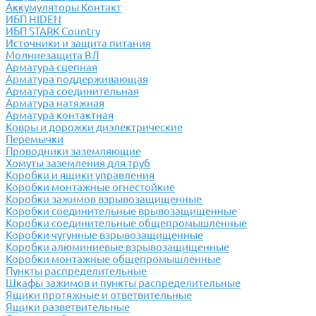
Аккумуляторы Контакт
ИБП HIDEN
ИБП STARK Country
Источники и защита питания
Молниезащита ВЛ
Арматура сцепная
Арматура поддерживающая
Арматура соединительная
Арматура натяжная
Арматура контактная
Ковры и дорожки диэлектрические
Перемычки
Проводники заземляющие
Хомуты заземления для труб
Коробки и ящики управления
Коробки монтажные огнестойкие
Коробки зажимов взрывозащищенные
Коробки соединительные врывозащищенные
Коробки соединительные общепромышленные
Коробки чугунные взрывозащищенные
Коробки алюминиевые взрывозащищенные
Коробки монтажные общепромышленные
Пункты распределительные
Шкафы зажимов и пункты распределительные
Ящики протяжные и ответвительные
Ящики разветвительные