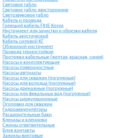
Световое табло
Световое табло двусторонние
Светозвуковое табло
Кабель и провода
Греющий кабель FINE Korea
Инструмент для зачистки и обрезки кабеля
Кабель акустический
Кабель силовой КГ
Обжимной инструмент
Провода термостойкие
Протяжки кабельные (желтая, красная, синяя)
Насосы и комплектующие
Насосы поверхностные
Насосы-автоматы
Насосы для скважин (погружные)
Насосы для колодца (погружные)
Насосы дренажные (погружные)
Насосы для фекальных вод (погружные)
Насосы циркуляционные
Оголовки для скважин
Гидроаккумуляторы
Расширительные баки
Клеммы и клемники
Cжимы ответвительные
Блок контакты
Зажимы винтовые