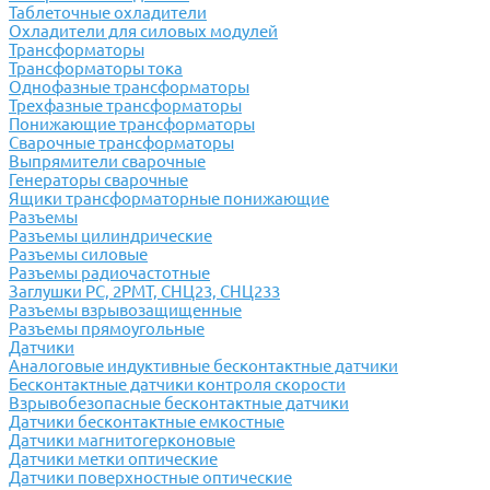
Таблеточные охладители
Охладители для силовых модулей
Трансформаторы
Трансформаторы тока
Однофазные трансформаторы
Трехфазные трансформаторы
Понижающие трансформаторы
Сварочные трансформаторы
Выпрямители сварочные
Генераторы сварочные
Ящики трансформаторные понижающие
Разъемы
Разъемы цилиндрические
Разъемы силовые
Разъемы радиочастотные
Заглушки РС, 2РМТ, СНЦ23, СНЦ233
Разъемы взрывозащищенные
Разъемы прямоугольные
Датчики
Аналоговые индуктивные бесконтактные датчики
Бесконтактные датчики контроля скорости
Взрывобезопасные бесконтактные датчики
Датчики бесконтактные емкостные
Датчики магнитогерконовые
Датчики метки оптические
Датчики поверхностные оптические