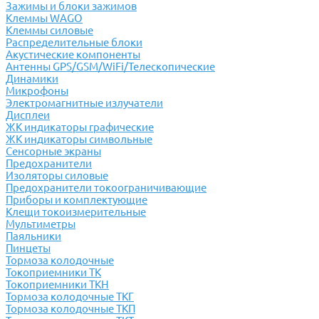
Зажимы и блоки зажимов
Клеммы WAGO
Клеммы силовые
Распределительные блоки
Акустические компоненты
Антенны GPS/GSM/WiFi/Телескопические
Динамики
Микрофоны
Электромагнитные излучатели
Дисплеи
ЖК индикаторы графические
ЖК индикаторы символьные
Сенсорные экраны
Предохранители
Изоляторы силовые
Предохранители токоограничивающие
Приборы и комплектующие
Клещи токоизмерительные
Мультиметры
Паяльники
Пинцеты
Тормоза колодочные
Токоприемники ТК
Токоприемники ТКН
Тормоза колодочные ТКГ
Тормоза колодочные ТКП