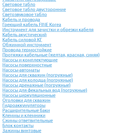
Световое табло
Световое табло двусторонние
Светозвуковое табло
Кабель и провода
Греющий кабель FINE Korea
Инструмент для зачистки и обрезки кабеля
Кабель акустический
Кабель силовой КГ
Обжимной инструмент
Провода термостойкие
Протяжки кабельные (желтая, красная, синяя)
Насосы и комплектующие
Насосы поверхностные
Насосы-автоматы
Насосы для скважин (погружные)
Насосы для колодца (погружные)
Насосы дренажные (погружные)
Насосы для фекальных вод (погружные)
Насосы циркуляционные
Оголовки для скважин
Гидроаккумуляторы
Расширительные баки
Клеммы и клемники
Cжимы ответвительные
Блок контакты
Зажимы винтовые