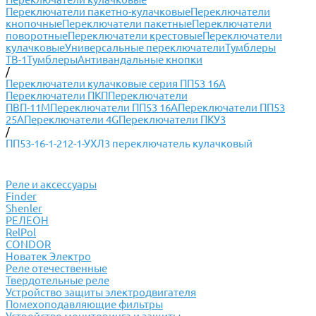
Переключатели пакетно-кулачковые
Переключатели
кнопочные
Переключатели пакетные
Переключатели
поворотные
Переключатели крестовые
Переключатели
кулачковые
Универсальные переключатели
Тумблеры
ТВ-1
Тумблеры
Антивандальные кнопки
/
Переключатели кулачковые серия ПП53 16А
Переключатели ПКП
Переключатели
ПВП-11М
Переключатели ПП53 16А
Переключатели ПП53
25А
Переключатели 4G
Переключатели ПКУ3
/
ПП53-16-1-212-1-УХЛ3 переключатель кулачковый
Реле и аксессуары
Finder
Shenler
РЕЛЕОН
RelPol
CONDOR
Новатек Электро
Реле отечественные
Твердотельные реле
Устройство защиты электродвигателя
Помехоподавляющие фильтры