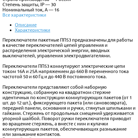
Степень защиты, IP — 30
Номинальный ток, А — 16
Все характеристики
Описание
Характеристики
Переключатели пакетные ПП53 предназначены для работы
в качестве переключателей цепей управления и
распределения электрической энергии, вводных
выключателей, управления электродвигателями.
Переключатели ПП53 коммутируют электрические цепи
током 16А и 25А напряжением до 660 В переменного тока
частотой 50 и 60 Гц и до 440 В постоянного тока.
Переключатели представляют собой наборную
конструкцию, собранную на квадратном стержне
идентичных по конструкции коммутирующих пакетов (от 1
шт. до 12 шт.), фиксирующего пакета (или самовозврата),
передней панели, основания и ручки, стянутых шпильками и
гайками. Стержень от продольных смещений удерживается
упорной шайбой. Поворот ручки переключателя приводит
во вращение стержень, а вместе с ним и кулачки
коммутирующих пакетов, обеспечивающих размыкание
или замыкание контактов.