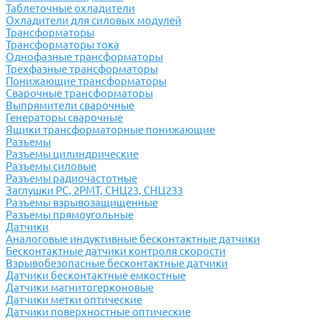
Таблеточные охладители
Охладители для силовых модулей
Трансформаторы
Трансформаторы тока
Однофазные трансформаторы
Трехфазные трансформаторы
Понижающие трансформаторы
Сварочные трансформаторы
Выпрямители сварочные
Генераторы сварочные
Ящики трансформаторные понижающие
Разъемы
Разъемы цилиндрические
Разъемы силовые
Разъемы радиочастотные
Заглушки РС, 2РМТ, СНЦ23, СНЦ233
Разъемы взрывозащищенные
Разъемы прямоугольные
Датчики
Аналоговые индуктивные бесконтактные датчики
Бесконтактные датчики контроля скорости
Взрывобезопасные бесконтактные датчики
Датчики бесконтактные емкостные
Датчики магнитогерконовые
Датчики метки оптические
Датчики поверхностные оптические