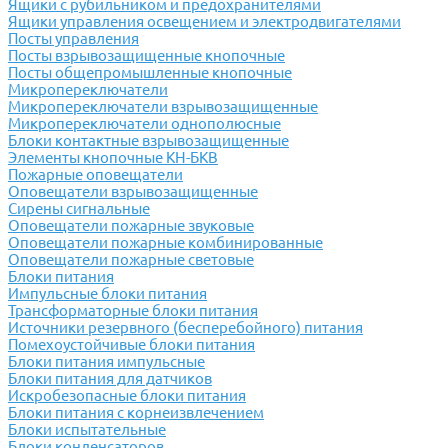
Ящики с рубильником и предохранителями
Ящики управления освещением и электродвигателями
Посты управления
Посты взрывозащищенные кнопочные
Посты общепромышленные кнопочные
Микропереключатели
Микропереключатели взрывозащищенные
Микропереключатели однополюсные
Блоки контактные взрывозащищенные
Элементы кнопочные КН-БКВ
Пожарные оповещатели
Оповещатели взрывозащищенные
Сирены сигнальные
Оповещатели пожарные звуковые
Оповещатели пожарные комбинированные
Оповещатели пожарные световые
Блоки питания
Импульсные блоки питания
Трансформаторные блоки питания
Источники резервного (бесперебойного) питания
Помехоустойчивые блоки питания
Блоки питания импульсные
Блоки питания для датчиков
Искробезопасные блоки питания
Блоки питания с корнеизвлечением
Блоки испытательные
Блоки конденсаторов