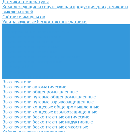
Датчики температуры
Комплектующие и сопутсвующая продукция для датчиков и
выключателей
Счётчики импульсов
Ультразвуковые бесконтактные датчики
Переключатели
Универсальные переключатели
Переключатели кулачковые
Переключатели кнопочные
Переключатели крестовые
Переключатели пакетные
Переключатели пакетно-кулачковые
Переключатели поворотные
Тумблеры ТВ-1
Тумблеры
Антивандальные кнопки
Выключатели
Выключатели автоматические
Выключатели общепромышленные
Выключатели путевые общепромышленные
Выключатели путевые взрывозащищенные
Выключатели концевые общепромышленные
Выключатели концевые взрывозащищенные
Выключатели бесконтактные оптические
Выключатели бесконтактные индуктивные
Выключатели бесконтактные емкостные
Кабельные вводы и проходки