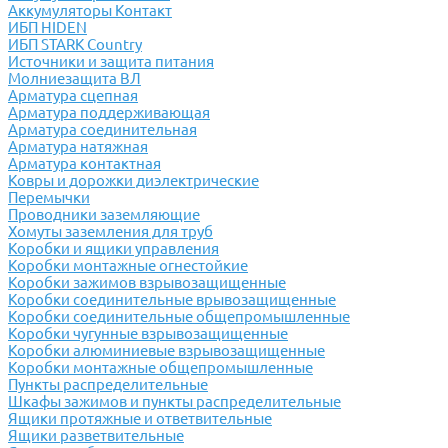
Аккумуляторы Контакт
ИБП HIDEN
ИБП STARK Country
Источники и защита питания
Молниезащита ВЛ
Арматура сцепная
Арматура поддерживающая
Арматура соединительная
Арматура натяжная
Арматура контактная
Ковры и дорожки диэлектрические
Перемычки
Проводники заземляющие
Хомуты заземления для труб
Коробки и ящики управления
Коробки монтажные огнестойкие
Коробки зажимов взрывозащищенные
Коробки соединительные врывозащищенные
Коробки соединительные общепромышленные
Коробки чугунные взрывозащищенные
Коробки алюминиевые взрывозащищенные
Коробки монтажные общепромышленные
Пункты распределительные
Шкафы зажимов и пункты распределительные
Ящики протяжные и ответвительные
Ящики разветвительные