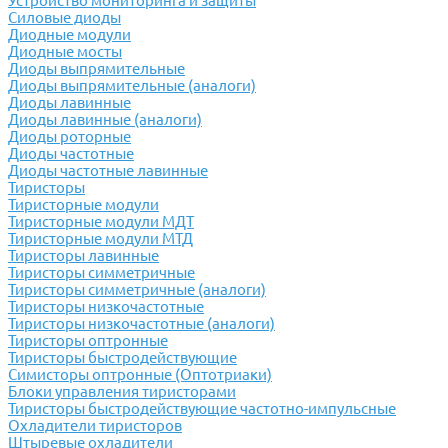
Устройство мониторинга и защиты
Силовые диоды
Диодные модули
Диодные мосты
Диоды выпрямительные
Диоды выпрямительные (аналоги)
Диоды лавинные
Диоды лавинные (аналоги)
Диоды роторные
Диоды частотные
Диоды частотные лавинные
Тиристоры
Тиристорные модули
Тиристорные модули МДТ
Тиристорные модули МТД
Тиристоры лавинные
Тиристоры симметричные
Тиристоры симметричные (аналоги)
Тиристоры низкочастотные
Тиристоры низкочастотные (аналоги)
Тиристоры оптронные
Тиристоры быстродействующие
Симисторы оптронные (Оптотриаки)
Блоки управления тиристорами
Тиристоры быстродействующие частотно-импульсные
Охладители тиристоров
Штыревые охладители