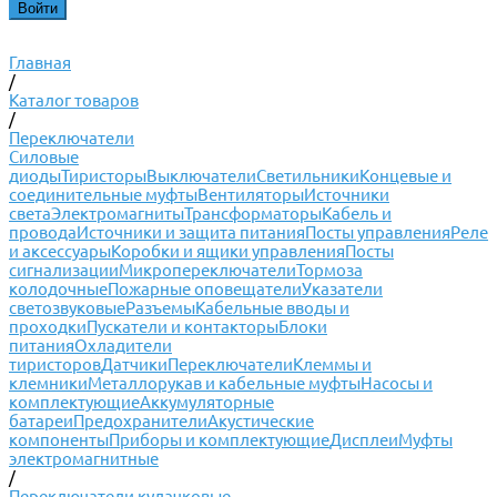
Главная
/
Каталог товаров
/
Переключатели
Силовые
диоды
Тиристоры
Выключатели
Светильники
Концевые и
соединительные муфты
Вентиляторы
Источники
света
Электромагниты
Трансформаторы
Кабель и
провода
Источники и защита питания
Посты управления
Реле
и аксессуары
Коробки и ящики управления
Посты
сигнализации
Микропереключатели
Тормоза
колодочные
Пожарные оповещатели
Указатели
светозвуковые
Разъемы
Кабельные вводы и
проходки
Пускатели и контакторы
Блоки
питания
Охладители
тиристоров
Датчики
Переключатели
Клеммы и
клемники
Металлорукав и кабельные муфты
Насосы и
комплектующие
Аккумуляторные
батареи
Предохранители
Акустические
компоненты
Приборы и комплектующие
Дисплеи
Муфты
электромагнитные
/
Переключатели кулачковые