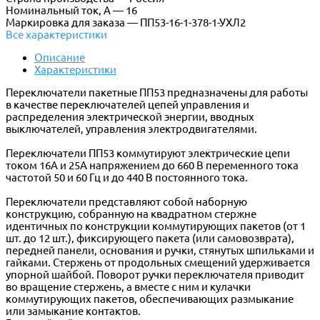
Номинальный ток, А — 16
Маркировка для заказа — ПП53-16-1-378-1-УХЛ2
Все характеристики
Описание
Характеристики
Переключатели пакетные ПП53 предназначены для работы
в качестве переключателей цепей управления и
распределения электрической энергии, вводных
выключателей, управления электродвигателями.
Переключатели ПП53 коммутируют электрические цепи
током 16А и 25А напряжением до 660 В переменного тока
частотой 50 и 60 Гц и до 440 В постоянного тока.
Переключатели представляют собой наборную
конструкцию, собранную на квадратном стержне
идентичных по конструкции коммутирующих пакетов (от 1
шт. до 12 шт.), фиксирующего пакета (или самовозврата),
передней панели, основания и ручки, стянутых шпильками и
гайками. Стержень от продольных смещений удерживается
упорной шайбой. Поворот ручки переключателя приводит
во вращение стержень, а вместе с ним и кулачки
коммутирующих пакетов, обеспечивающих размыкание
или замыкание контактов.