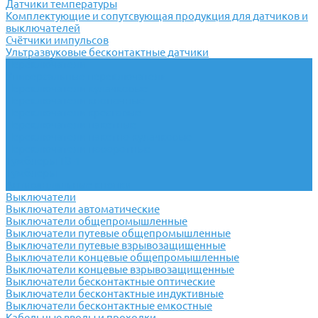
Датчики температуры
Комплектующие и сопутсвующая продукция для датчиков и
выключателей
Счётчики импульсов
Ультразвуковые бесконтактные датчики
Переключатели
Универсальные переключатели
Переключатели кулачковые
Переключатели кнопочные
Переключатели крестовые
Переключатели пакетные
Переключатели пакетно-кулачковые
Переключатели поворотные
Тумблеры ТВ-1
Тумблеры
Антивандальные кнопки
Выключатели
Выключатели автоматические
Выключатели общепромышленные
Выключатели путевые общепромышленные
Выключатели путевые взрывозащищенные
Выключатели концевые общепромышленные
Выключатели концевые взрывозащищенные
Выключатели бесконтактные оптические
Выключатели бесконтактные индуктивные
Выключатели бесконтактные емкостные
Кабельные вводы и проходки