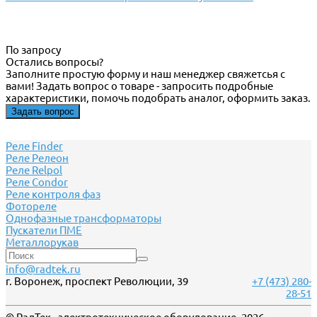
По запросу
Остались вопросы?
Заполните простую форму и наш менеджер свяжетсья с
вами! Задать вопрос о товаре - запросить подробные
характеристики, помочь подобрать аналог, оформить заказ.
Задать вопрос
Реле Finder
Реле Релеон
Реле Relpol
Реле Сondor
Реле контроля фаз
Фотореле
Однофазные трансформаторы
Пускатели ПМЕ
Металлорукав
info@radtek.ru
г. Воронеж, проспект Революции, 39
+7 (473) 280-
28-51