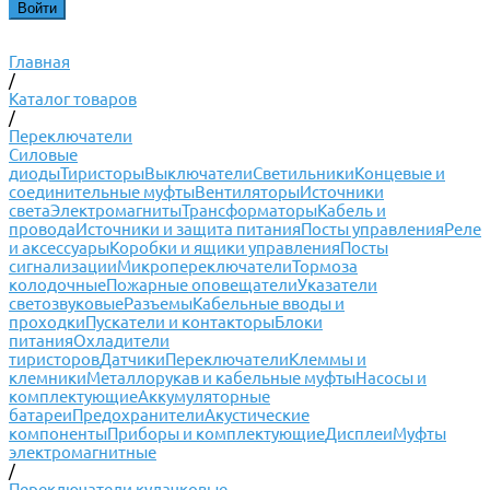
Главная
/
Каталог товаров
/
Переключатели
Силовые
диоды
Тиристоры
Выключатели
Светильники
Концевые и
соединительные муфты
Вентиляторы
Источники
света
Электромагниты
Трансформаторы
Кабель и
провода
Источники и защита питания
Посты управления
Реле
и аксессуары
Коробки и ящики управления
Посты
сигнализации
Микропереключатели
Тормоза
колодочные
Пожарные оповещатели
Указатели
светозвуковые
Разъемы
Кабельные вводы и
проходки
Пускатели и контакторы
Блоки
питания
Охладители
тиристоров
Датчики
Переключатели
Клеммы и
клемники
Металлорукав и кабельные муфты
Насосы и
комплектующие
Аккумуляторные
батареи
Предохранители
Акустические
компоненты
Приборы и комплектующие
Дисплеи
Муфты
электромагнитные
/
Переключатели кулачковые