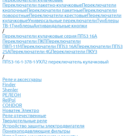
Переключатели пакетно-кулачковые
Переключатели
кнопочные
Переключатели пакетные
Переключатели
поворотные
Переключатели крестовые
Переключатели
кулачковые
Универсальные переключатели
Тумблеры
ТВ-1
Тумблеры
Антивандальные кнопки
/
Переключатели кулачковые серия ПП53 16А
Переключатели ПКП
Переключатели
ПВП-11М
Переключатели ПП53 16А
Переключатели ПП53
25А
Переключатели 4G
Переключатели ПКУ3
/
ПП53-16-1-378-1-УХЛ2 переключатель кулачковый
Реле и аксессуары
Finder
Shenler
РЕЛЕОН
RelPol
CONDOR
Новатек Электро
Реле отечественные
Твердотельные реле
Устройство защиты электродвигателя
Помехоподавляющие фильтры