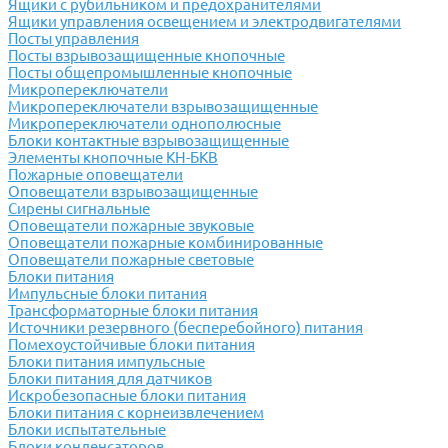
Ящики с рубильником и предохранителями
Ящики управления освещением и электродвигателями
Посты управления
Посты взрывозащищенные кнопочные
Посты общепромышленные кнопочные
Микропереключатели
Микропереключатели взрывозащищенные
Микропереключатели однополюсные
Блоки контактные взрывозащищенные
Элементы кнопочные КН-БКВ
Пожарные оповещатели
Оповещатели взрывозащищенные
Сирены сигнальные
Оповещатели пожарные звуковые
Оповещатели пожарные комбинированные
Оповещатели пожарные световые
Блоки питания
Импульсные блоки питания
Трансформаторные блоки питания
Источники резервного (бесперебойного) питания
Помехоустойчивые блоки питания
Блоки питания импульсные
Блоки питания для датчиков
Искробезопасные блоки питания
Блоки питания с корнеизвлечением
Блоки испытательные
Блоки конденсаторов