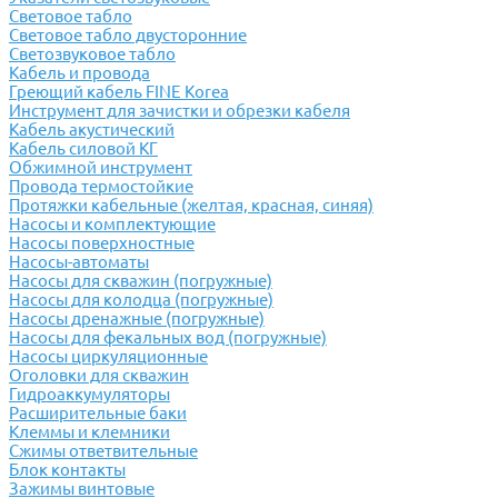
Световое табло
Световое табло двусторонние
Светозвуковое табло
Кабель и провода
Греющий кабель FINE Korea
Инструмент для зачистки и обрезки кабеля
Кабель акустический
Кабель силовой КГ
Обжимной инструмент
Провода термостойкие
Протяжки кабельные (желтая, красная, синяя)
Насосы и комплектующие
Насосы поверхностные
Насосы-автоматы
Насосы для скважин (погружные)
Насосы для колодца (погружные)
Насосы дренажные (погружные)
Насосы для фекальных вод (погружные)
Насосы циркуляционные
Оголовки для скважин
Гидроаккумуляторы
Расширительные баки
Клеммы и клемники
Cжимы ответвительные
Блок контакты
Зажимы винтовые