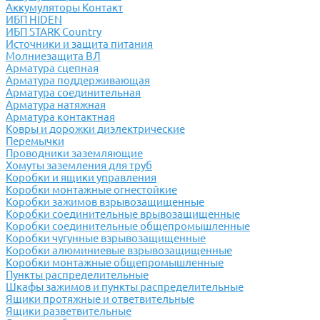
Аккумуляторы Контакт
ИБП HIDEN
ИБП STARK Country
Источники и защита питания
Молниезащита ВЛ
Арматура сцепная
Арматура поддерживающая
Арматура соединительная
Арматура натяжная
Арматура контактная
Ковры и дорожки диэлектрические
Перемычки
Проводники заземляющие
Хомуты заземления для труб
Коробки и ящики управления
Коробки монтажные огнестойкие
Коробки зажимов взрывозащищенные
Коробки соединительные врывозащищенные
Коробки соединительные общепромышленные
Коробки чугунные взрывозащищенные
Коробки алюминиевые взрывозащищенные
Коробки монтажные общепромышленные
Пункты распределительные
Шкафы зажимов и пункты распределительные
Ящики протяжные и ответвительные
Ящики разветвительные