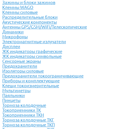
Зажимы и блоки зажимов
Клеммы WAGO
Клеммы силовые
Распределительные блоки
Акустические компоненты
Антенны GPS/GSM/WiFi/Телескопические
Динамики
Микрофоны
Электромагнитные излучатели
Дисплеи
ЖК индикаторы графические
ЖК индикаторы символьные
Сенсорные экраны
Предохранители
Изоляторы силовые
Предохранители токоограничивающие
Приборы и комплектующие
Клещи токоизмерительные
Мультиметры
Паяльники
Пинцеты
Тормоза колодочные
Токоприемники ТК
Токоприемники ТКН
Тормоза колодочные ТКГ
Тормоза колодочные ТКП