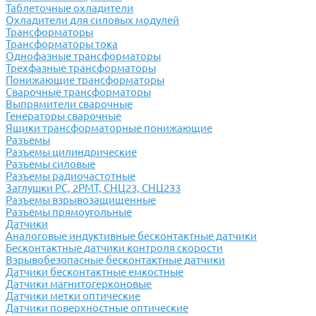
Таблеточные охладители
Охладители для силовых модулей
Трансформаторы
Трансформаторы тока
Однофазные трансформаторы
Трехфазные трансформаторы
Понижающие трансформаторы
Сварочные трансформаторы
Выпрямители сварочные
Генераторы сварочные
Ящики трансформаторные понижающие
Разъемы
Разъемы цилиндрические
Разъемы силовые
Разъемы радиочастотные
Заглушки РС, 2РМТ, СНЦ23, СНЦ233
Разъемы взрывозащищенные
Разъемы прямоугольные
Датчики
Аналоговые индуктивные бесконтактные датчики
Бесконтактные датчики контроля скорости
Взрывобезопасные бесконтактные датчики
Датчики бесконтактные емкостные
Датчики магнитогерконовые
Датчики метки оптические
Датчики поверхностные оптические