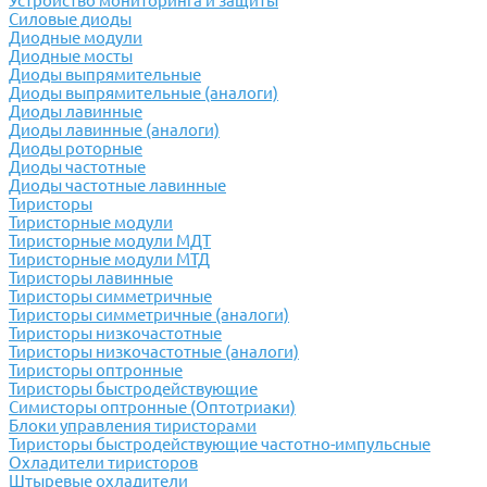
Устройство мониторинга и защиты
Силовые диоды
Диодные модули
Диодные мосты
Диоды выпрямительные
Диоды выпрямительные (аналоги)
Диоды лавинные
Диоды лавинные (аналоги)
Диоды роторные
Диоды частотные
Диоды частотные лавинные
Тиристоры
Тиристорные модули
Тиристорные модули МДТ
Тиристорные модули МТД
Тиристоры лавинные
Тиристоры симметричные
Тиристоры симметричные (аналоги)
Тиристоры низкочастотные
Тиристоры низкочастотные (аналоги)
Тиристоры оптронные
Тиристоры быстродействующие
Симисторы оптронные (Оптотриаки)
Блоки управления тиристорами
Тиристоры быстродействующие частотно-импульсные
Охладители тиристоров
Штыревые охладители