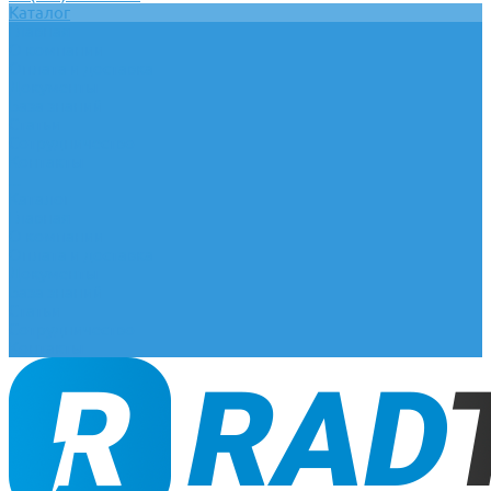
Каталог
Главная
О компании
Оплата и доставка
Документы
База знаний
Статьи
Сотрудничество
Контакты
...
Каталог
Главная
О компании
Оплата и доставка
Документы
База знаний
Статьи
Сотрудничество
Контакты