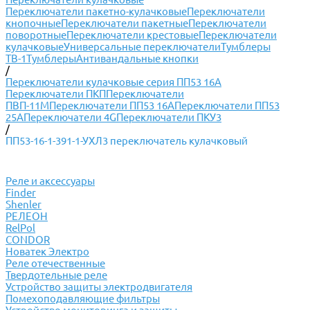
Переключатели пакетно-кулачковые
Переключатели
кнопочные
Переключатели пакетные
Переключатели
поворотные
Переключатели крестовые
Переключатели
кулачковые
Универсальные переключатели
Тумблеры
ТВ-1
Тумблеры
Антивандальные кнопки
/
Переключатели кулачковые серия ПП53 16А
Переключатели ПКП
Переключатели
ПВП-11М
Переключатели ПП53 16А
Переключатели ПП53
25А
Переключатели 4G
Переключатели ПКУ3
/
ПП53-16-1-391-1-УХЛ3 переключатель кулачковый
Реле и аксессуары
Finder
Shenler
РЕЛЕОН
RelPol
CONDOR
Новатек Электро
Реле отечественные
Твердотельные реле
Устройство защиты электродвигателя
Помехоподавляющие фильтры