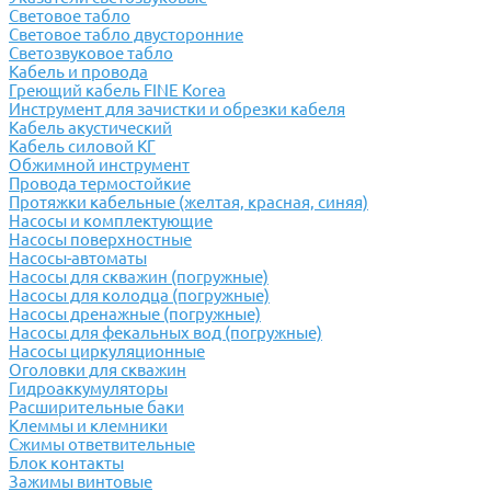
Световое табло
Световое табло двусторонние
Светозвуковое табло
Кабель и провода
Греющий кабель FINE Korea
Инструмент для зачистки и обрезки кабеля
Кабель акустический
Кабель силовой КГ
Обжимной инструмент
Провода термостойкие
Протяжки кабельные (желтая, красная, синяя)
Насосы и комплектующие
Насосы поверхностные
Насосы-автоматы
Насосы для скважин (погружные)
Насосы для колодца (погружные)
Насосы дренажные (погружные)
Насосы для фекальных вод (погружные)
Насосы циркуляционные
Оголовки для скважин
Гидроаккумуляторы
Расширительные баки
Клеммы и клемники
Cжимы ответвительные
Блок контакты
Зажимы винтовые