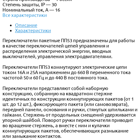
Степень защиты, IP — 30
Номинальный ток, А — 16
Все характеристики
Описание
Характеристики
Переключатели пакетные ПП53 предназначены для работы
в качестве переключателей цепей управления и
распределения электрической энергии, вводных
выключателей, управления электродвигателями.
Переключатели ПП53 коммутируют электрические цепи
током 16А и 25А напряжением до 660 В переменного тока
частотой 50 и 60 Гц и до 440 В постоянного тока.
Переключатели представляют собой наборную
конструкцию, собранную на квадратном стержне
идентичных по конструкции коммутирующих пакетов (от 1
шт. до 12 шт.), фиксирующего пакета (или самовозврата),
передней панели, основания и ручки, стянутых шпильками и
гайками. Стержень от продольных смещений удерживается
упорной шайбой. Поворот ручки переключателя приводит
во вращение стержень, а вместе с ним и кулачки
коммутирующих пакетов, обеспечивающих размыкание
или замыкание контактов.