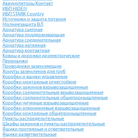
Аккумуляторы Контакт
ИБП HIDEN
ИБП STARK Country
Источники и защита питания
Молниезащита ВЛ
Арматура сцепная
Арматура поддерживающая
Арматура соединительная
Арматура натяжная
Арматура контактная
Ковры и дорожки диэлектрические
Перемычки
Проводники заземляющие
Хомуты заземления для труб
Коробки и ящики управления
Коробки монтажные огнестойкие
Коробки зажимов взрывозащищенные
Коробки соединительные врывозащищенные
Коробки соединительные общепромышленные
Коробки чугунные взрывозащищенные
Коробки алюминиевые взрывозащищенные
Коробки монтажные общепромышленные
Пункты распределительные
Шкафы зажимов и пункты распределительные
Ящики протяжные и ответвительные
Ящики разветвительные