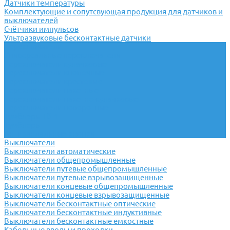
Датчики температуры
Комплектующие и сопутсвующая продукция для датчиков и
выключателей
Счётчики импульсов
Ультразвуковые бесконтактные датчики
Переключатели
Универсальные переключатели
Переключатели кулачковые
Переключатели кнопочные
Переключатели крестовые
Переключатели пакетные
Переключатели пакетно-кулачковые
Переключатели поворотные
Тумблеры ТВ-1
Тумблеры
Антивандальные кнопки
Выключатели
Выключатели автоматические
Выключатели общепромышленные
Выключатели путевые общепромышленные
Выключатели путевые взрывозащищенные
Выключатели концевые общепромышленные
Выключатели концевые взрывозащищенные
Выключатели бесконтактные оптические
Выключатели бесконтактные индуктивные
Выключатели бесконтактные емкостные
Кабельные вводы и проходки