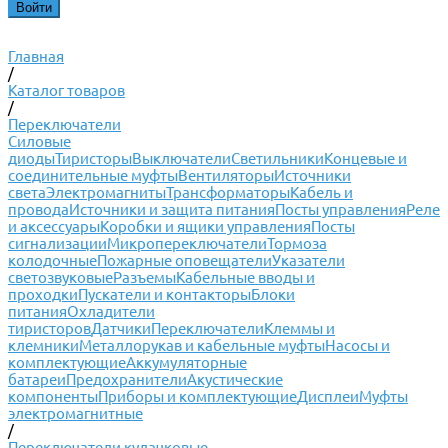
Главная
/
Каталог товаров
/
Переключатели
Силовые
диоды
Тиристоры
Выключатели
Светильники
Концевые и
соединительные муфты
Вентиляторы
Источники
света
Электромагниты
Трансформаторы
Кабель и
провода
Источники и защита питания
Посты управления
Реле
и аксессуары
Коробки и ящики управления
Посты
сигнализации
Микропереключатели
Тормоза
колодочные
Пожарные оповещатели
Указатели
светозвуковые
Разъемы
Кабельные вводы и
проходки
Пускатели и контакторы
Блоки
питания
Охладители
тиристоров
Датчики
Переключатели
Клеммы и
клемники
Металлорукав и кабельные муфты
Насосы и
комплектующие
Аккумуляторные
батареи
Предохранители
Акустические
компоненты
Приборы и комплектующие
Дисплеи
Муфты
электромагнитные
/
Переключатели кулачковые