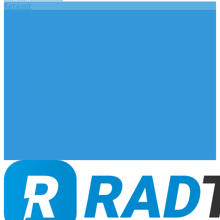
Каталог
Главная
О компании
Оплата и доставка
Документы
База знаний
Статьи
Сотрудничество
Контакты
...
Каталог
Главная
О компании
Оплата и доставка
Документы
База знаний
Статьи
Сотрудничество
Контакты