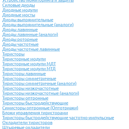
Устройство мониторинга и защиты
Силовые диоды
Диодные модули
Диодные мосты
Диоды выпрямительные
Диоды выпрямительные (аналоги)
Диоды лавинные
Диоды лавинные (аналоги)
Диоды роторные
Диоды частотные
Диоды частотные лавинные
Тиристоры
Тиристорные модули
Тиристорные модули МДТ
Тиристорные модули МТД
Тиристоры лавинные
Тиристоры симметричные
Тиристоры симметричные (аналоги)
Тиристоры низкочастотные
Тиристоры низкочастотные (аналоги)
Тиристоры оптронные
Тиристоры быстродействующие
Симисторы оптронные (Оптотриаки)
Блоки управления тиристорами
Тиристоры быстродействующие частотно-импульсные
Охладители тиристоров
Штыревые охладители