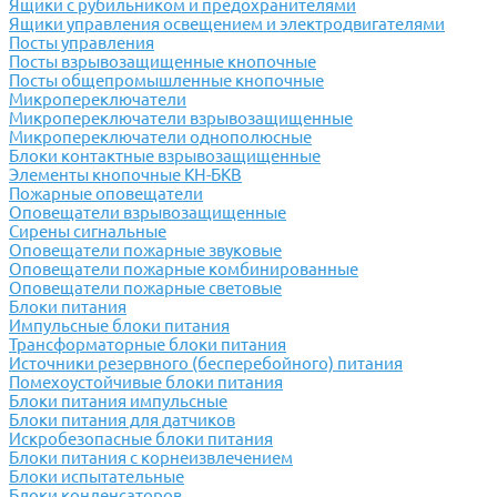
Ящики с рубильником и предохранителями
Ящики управления освещением и электродвигателями
Посты управления
Посты взрывозащищенные кнопочные
Посты общепромышленные кнопочные
Микропереключатели
Микропереключатели взрывозащищенные
Микропереключатели однополюсные
Блоки контактные взрывозащищенные
Элементы кнопочные КН-БКВ
Пожарные оповещатели
Оповещатели взрывозащищенные
Сирены сигнальные
Оповещатели пожарные звуковые
Оповещатели пожарные комбинированные
Оповещатели пожарные световые
Блоки питания
Импульсные блоки питания
Трансформаторные блоки питания
Источники резервного (бесперебойного) питания
Помехоустойчивые блоки питания
Блоки питания импульсные
Блоки питания для датчиков
Искробезопасные блоки питания
Блоки питания с корнеизвлечением
Блоки испытательные
Блоки конденсаторов