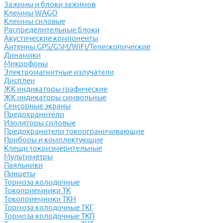
Зажимы и блоки зажимов
Клеммы WAGO
Клеммы силовые
Распределительные блоки
Акустические компоненты
Антенны GPS/GSM/WiFi/Телескопические
Динамики
Микрофоны
Электромагнитные излучатели
Дисплеи
ЖК индикаторы графические
ЖК индикаторы символьные
Сенсорные экраны
Предохранители
Изоляторы силовые
Предохранители токоограничивающие
Приборы и комплектующие
Клещи токоизмерительные
Мультиметры
Паяльники
Пинцеты
Тормоза колодочные
Токоприемники ТК
Токоприемники ТКН
Тормоза колодочные ТКГ
Тормоза колодочные ТКП