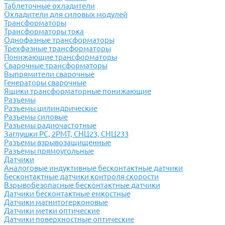
Таблеточные охладители
Охладители для силовых модулей
Трансформаторы
Трансформаторы тока
Однофазные трансформаторы
Трехфазные трансформаторы
Понижающие трансформаторы
Сварочные трансформаторы
Выпрямители сварочные
Генераторы сварочные
Ящики трансформаторные понижающие
Разъемы
Разъемы цилиндрические
Разъемы силовые
Разъемы радиочастотные
Заглушки РС, 2РМТ, СНЦ23, СНЦ233
Разъемы взрывозащищенные
Разъемы прямоугольные
Датчики
Аналоговые индуктивные бесконтактные датчики
Бесконтактные датчики контроля скорости
Взрывобезопасные бесконтактные датчики
Датчики бесконтактные емкостные
Датчики магнитогерконовые
Датчики метки оптические
Датчики поверхностные оптические