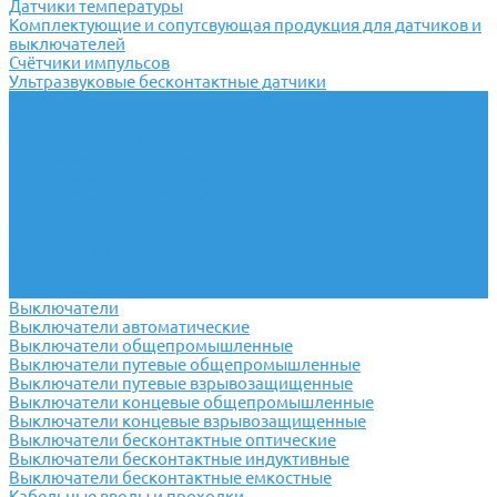
Датчики температуры
Комплектующие и сопутсвующая продукция для датчиков и
выключателей
Счётчики импульсов
Ультразвуковые бесконтактные датчики
Переключатели
Универсальные переключатели
Переключатели кулачковые
Переключатели кнопочные
Переключатели крестовые
Переключатели пакетные
Переключатели пакетно-кулачковые
Переключатели поворотные
Тумблеры ТВ-1
Тумблеры
Антивандальные кнопки
Выключатели
Выключатели автоматические
Выключатели общепромышленные
Выключатели путевые общепромышленные
Выключатели путевые взрывозащищенные
Выключатели концевые общепромышленные
Выключатели концевые взрывозащищенные
Выключатели бесконтактные оптические
Выключатели бесконтактные индуктивные
Выключатели бесконтактные емкостные
Кабельные вводы и проходки