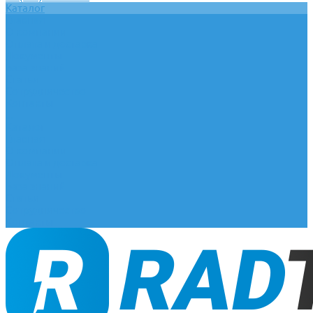
Каталог
Главная
О компании
Оплата и доставка
Документы
База знаний
Статьи
Сотрудничество
Контакты
...
Каталог
Главная
О компании
Оплата и доставка
Документы
База знаний
Статьи
Сотрудничество
Контакты