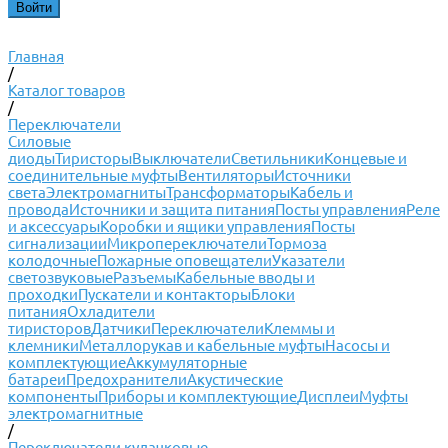
Главная
/
Каталог товаров
/
Переключатели
Силовые
диоды
Тиристоры
Выключатели
Светильники
Концевые и
соединительные муфты
Вентиляторы
Источники
света
Электромагниты
Трансформаторы
Кабель и
провода
Источники и защита питания
Посты управления
Реле
и аксессуары
Коробки и ящики управления
Посты
сигнализации
Микропереключатели
Тормоза
колодочные
Пожарные оповещатели
Указатели
светозвуковые
Разъемы
Кабельные вводы и
проходки
Пускатели и контакторы
Блоки
питания
Охладители
тиристоров
Датчики
Переключатели
Клеммы и
клемники
Металлорукав и кабельные муфты
Насосы и
комплектующие
Аккумуляторные
батареи
Предохранители
Акустические
компоненты
Приборы и комплектующие
Дисплеи
Муфты
электромагнитные
/
Переключатели кулачковые