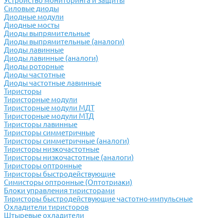
Устройство мониторинга и защиты
Силовые диоды
Диодные модули
Диодные мосты
Диоды выпрямительные
Диоды выпрямительные (аналоги)
Диоды лавинные
Диоды лавинные (аналоги)
Диоды роторные
Диоды частотные
Диоды частотные лавинные
Тиристоры
Тиристорные модули
Тиристорные модули МДТ
Тиристорные модули МТД
Тиристоры лавинные
Тиристоры симметричные
Тиристоры симметричные (аналоги)
Тиристоры низкочастотные
Тиристоры низкочастотные (аналоги)
Тиристоры оптронные
Тиристоры быстродействующие
Симисторы оптронные (Оптотриаки)
Блоки управления тиристорами
Тиристоры быстродействующие частотно-импульсные
Охладители тиристоров
Штыревые охладители