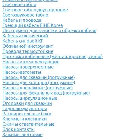
Световое табло
Световое табло двусторонние
Светозвуковое табло
Кабель и провода
Греющий кабель FINE Korea
Инструмент для зачистки и обрезки кабеля
Кабель акустический
Кабель силовой КГ
Обжимной инструмент
Провода термостойкие
Протяжки кабельные (желтая, красная, синяя)
Насосы и комплектующие
Насосы поверхностные
Насосы-автоматы
Насосы для скважин (погружные)
Насосы для колодца (погружные)
Насосы дренажные (погружные)
Насосы для фекальных вод (погружные)
Насосы циркуляционные
Оголовки для скважин
Гидроаккумуляторы
Расширительные баки
Клеммы и клемники
Cжимы ответвительные
Блок контакты
Зажимы винтовые