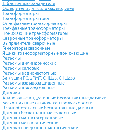
Таблеточные охладители
Охладители для силовых модулей
Трансформаторы
Трансформаторы тока
Однофазные трансформаторы
Трехфазные трансформаторы
Понижающие трансформаторы
Сварочные трансформаторы
Выпрямители сварочные
Генераторы сварочные
Ящики трансформаторные понижающие
Разъемы
Разъемы цилиндрические
Разъемы силовые
Разъемы радиочастотные
Заглушки РС, 2РМТ, СНЦ23, СНЦ233
Разъемы взрывозащищенные
Разъемы прямоугольные
Датчики
Аналоговые индуктивные бесконтактные датчики
Бесконтактные датчики контроля скорости
Взрывобезопасные бесконтактные датчики
Датчики бесконтактные емкостные
Датчики магнитогерконовые
Датчики метки оптические
Датчики поверхностные оптические