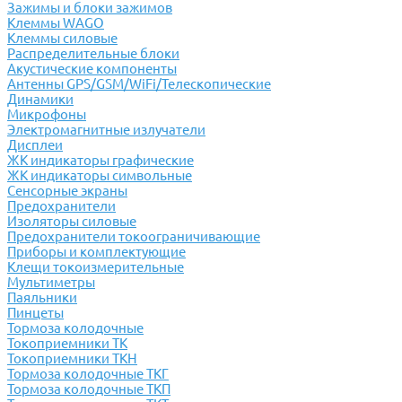
Зажимы и блоки зажимов
Клеммы WAGO
Клеммы силовые
Распределительные блоки
Акустические компоненты
Антенны GPS/GSM/WiFi/Телескопические
Динамики
Микрофоны
Электромагнитные излучатели
Дисплеи
ЖК индикаторы графические
ЖК индикаторы символьные
Сенсорные экраны
Предохранители
Изоляторы силовые
Предохранители токоограничивающие
Приборы и комплектующие
Клещи токоизмерительные
Мультиметры
Паяльники
Пинцеты
Тормоза колодочные
Токоприемники ТК
Токоприемники ТКН
Тормоза колодочные ТКГ
Тормоза колодочные ТКП