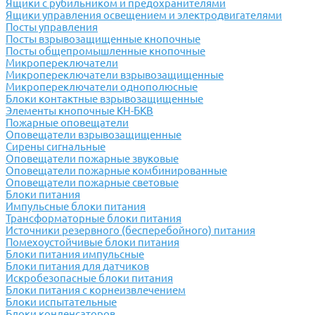
Ящики с рубильником и предохранителями
Ящики управления освещением и электродвигателями
Посты управления
Посты взрывозащищенные кнопочные
Посты общепромышленные кнопочные
Микропереключатели
Микропереключатели взрывозащищенные
Микропереключатели однополюсные
Блоки контактные взрывозащищенные
Элементы кнопочные КН-БКВ
Пожарные оповещатели
Оповещатели взрывозащищенные
Сирены сигнальные
Оповещатели пожарные звуковые
Оповещатели пожарные комбинированные
Оповещатели пожарные световые
Блоки питания
Импульсные блоки питания
Трансформаторные блоки питания
Источники резервного (бесперебойного) питания
Помехоустойчивые блоки питания
Блоки питания импульсные
Блоки питания для датчиков
Искробезопасные блоки питания
Блоки питания с корнеизвлечением
Блоки испытательные
Блоки конденсаторов