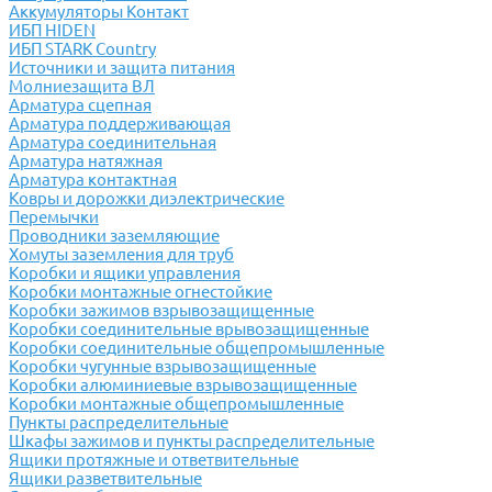
Аккумуляторы Контакт
ИБП HIDEN
ИБП STARK Country
Источники и защита питания
Молниезащита ВЛ
Арматура сцепная
Арматура поддерживающая
Арматура соединительная
Арматура натяжная
Арматура контактная
Ковры и дорожки диэлектрические
Перемычки
Проводники заземляющие
Хомуты заземления для труб
Коробки и ящики управления
Коробки монтажные огнестойкие
Коробки зажимов взрывозащищенные
Коробки соединительные врывозащищенные
Коробки соединительные общепромышленные
Коробки чугунные взрывозащищенные
Коробки алюминиевые взрывозащищенные
Коробки монтажные общепромышленные
Пункты распределительные
Шкафы зажимов и пункты распределительные
Ящики протяжные и ответвительные
Ящики разветвительные