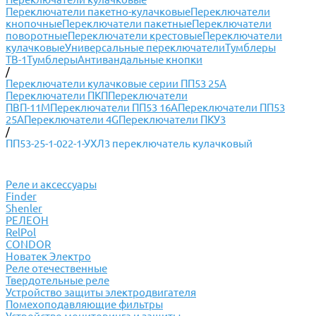
Переключатели пакетно-кулачковые
Переключатели
кнопочные
Переключатели пакетные
Переключатели
поворотные
Переключатели крестовые
Переключатели
кулачковые
Универсальные переключатели
Тумблеры
ТВ-1
Тумблеры
Антивандальные кнопки
/
Переключатели кулачковые серии ПП53 25А
Переключатели ПКП
Переключатели
ПВП-11М
Переключатели ПП53 16А
Переключатели ПП53
25А
Переключатели 4G
Переключатели ПКУ3
/
ПП53-25-1-022-1-УХЛ3 переключатель кулачковый
Реле и аксессуары
Finder
Shenler
РЕЛЕОН
RelPol
CONDOR
Новатек Электро
Реле отечественные
Твердотельные реле
Устройство защиты электродвигателя
Помехоподавляющие фильтры