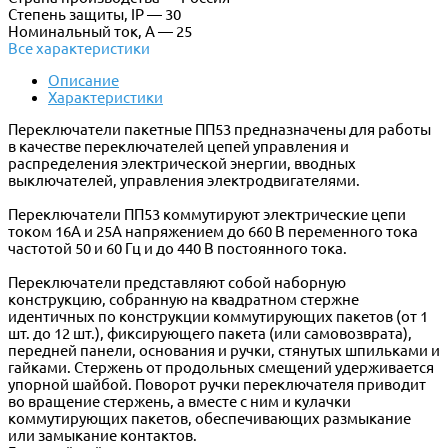
Степень защиты, IP — 30
Номинальный ток, А — 25
Все характеристики
Описание
Характеристики
Переключатели пакетные ПП53 предназначены для работы
в качестве переключателей цепей управления и
распределения электрической энергии, вводных
выключателей, управления электродвигателями.
Переключатели ПП53 коммутируют электрические цепи
током 16А и 25А напряжением до 660 В переменного тока
частотой 50 и 60 Гц и до 440 В постоянного тока.
Переключатели представляют собой наборную
конструкцию, собранную на квадратном стержне
идентичных по конструкции коммутирующих пакетов (от 1
шт. до 12 шт.), фиксирующего пакета (или самовозврата),
передней панели, основания и ручки, стянутых шпильками и
гайками. Стержень от продольных смещений удерживается
упорной шайбой. Поворот ручки переключателя приводит
во вращение стержень, а вместе с ним и кулачки
коммутирующих пакетов, обеспечивающих размыкание
или замыкание контактов.