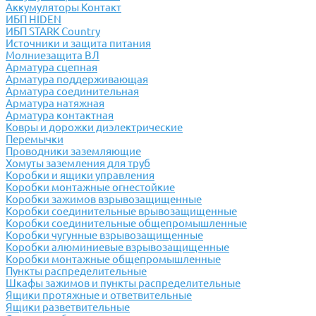
Аккумуляторы Контакт
ИБП HIDEN
ИБП STARK Country
Источники и защита питания
Молниезащита ВЛ
Арматура сцепная
Арматура поддерживающая
Арматура соединительная
Арматура натяжная
Арматура контактная
Ковры и дорожки диэлектрические
Перемычки
Проводники заземляющие
Хомуты заземления для труб
Коробки и ящики управления
Коробки монтажные огнестойкие
Коробки зажимов взрывозащищенные
Коробки соединительные врывозащищенные
Коробки соединительные общепромышленные
Коробки чугунные взрывозащищенные
Коробки алюминиевые взрывозащищенные
Коробки монтажные общепромышленные
Пункты распределительные
Шкафы зажимов и пункты распределительные
Ящики протяжные и ответвительные
Ящики разветвительные