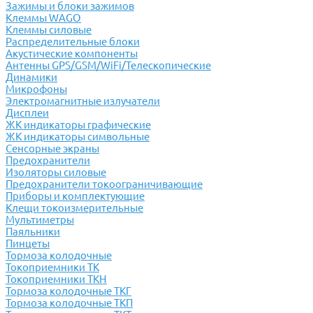
Зажимы и блоки зажимов
Клеммы WAGO
Клеммы силовые
Распределительные блоки
Акустические компоненты
Антенны GPS/GSM/WiFi/Телескопические
Динамики
Микрофоны
Электромагнитные излучатели
Дисплеи
ЖК индикаторы графические
ЖК индикаторы символьные
Сенсорные экраны
Предохранители
Изоляторы силовые
Предохранители токоограничивающие
Приборы и комплектующие
Клещи токоизмерительные
Мультиметры
Паяльники
Пинцеты
Тормоза колодочные
Токоприемники ТК
Токоприемники ТКН
Тормоза колодочные ТКГ
Тормоза колодочные ТКП