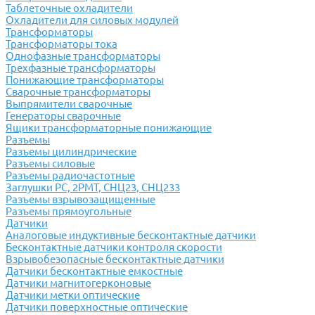
Таблеточные охладители
Охладители для силовых модулей
Трансформаторы
Трансформаторы тока
Однофазные трансформаторы
Трехфазные трансформаторы
Понижающие трансформаторы
Сварочные трансформаторы
Выпрямители сварочные
Генераторы сварочные
Ящики трансформаторные понижающие
Разъемы
Разъемы цилиндрические
Разъемы силовые
Разъемы радиочастотные
Заглушки РС, 2РМТ, СНЦ23, СНЦ233
Разъемы взрывозащищенные
Разъемы прямоугольные
Датчики
Аналоговые индуктивные бесконтактные датчики
Бесконтактные датчики контроля скорости
Взрывобезопасные бесконтактные датчики
Датчики бесконтактные емкостные
Датчики магнитогерконовые
Датчики метки оптические
Датчики поверхностные оптические