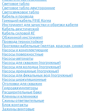
Световое табло
Световое табло двусторонние
Светозвуковое табло
Кабель и провода
Греющий кабель FINE Korea
Инструмент для зачистки и обрезки кабеля
Кабель акустический
Кабель силовой КГ
Обжимной инструмент
Провода термостойкие
Протяжки кабельные (желтая, красная, синяя)
Насосы и комплектующие
Насосы поверхностные
Насосы-автоматы
Насосы для скважин (погружные)
Насосы для колодца (погружные)
Насосы дренажные (погружные)
Насосы для фекальных вод (погружные)
Насосы циркуляционные
Оголовки для скважин
Гидроаккумуляторы
Расширительные баки
Клеммы и клемники
Cжимы ответвительные
Блок контакты
Зажимы винтовые