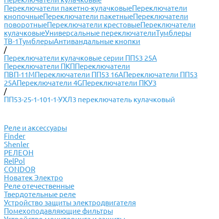
Переключатели пакетно-кулачковые
Переключатели
кнопочные
Переключатели пакетные
Переключатели
поворотные
Переключатели крестовые
Переключатели
кулачковые
Универсальные переключатели
Тумблеры
ТВ-1
Тумблеры
Антивандальные кнопки
/
Переключатели кулачковые серии ПП53 25А
Переключатели ПКП
Переключатели
ПВП-11М
Переключатели ПП53 16А
Переключатели ПП53
25А
Переключатели 4G
Переключатели ПКУ3
/
ПП53-25-1-101-1-УХЛ3 переключатель кулачковый
Реле и аксессуары
Finder
Shenler
РЕЛЕОН
RelPol
CONDOR
Новатек Электро
Реле отечественные
Твердотельные реле
Устройство защиты электродвигателя
Помехоподавляющие фильтры