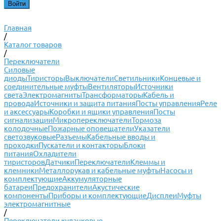
Главная
/
Каталог товаров
/
Переключатели
Силовые
диоды
Тиристоры
Выключатели
Светильники
Концевые и
соединительные муфты
Вентиляторы
Источники
света
Электромагниты
Трансформаторы
Кабель и
провода
Источники и защита питания
Посты управления
Реле
и аксессуары
Коробки и ящики управления
Посты
сигнализации
Микропереключатели
Тормоза
колодочные
Пожарные оповещатели
Указатели
светозвуковые
Разъемы
Кабельные вводы и
проходки
Пускатели и контакторы
Блоки
питания
Охладители
тиристоров
Датчики
Переключатели
Клеммы и
клемники
Металлорукав и кабельные муфты
Насосы и
комплектующие
Аккумуляторные
батареи
Предохранители
Акустические
компоненты
Приборы и комплектующие
Дисплеи
Муфты
электромагнитные
/
Переключатели кулачковые