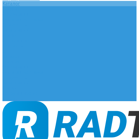
Каталог
Главная
О компании
Оплата и доставка
Документы
База знаний
Статьи
Сотрудничество
Контакты
...
Каталог
Главная
О компании
Оплата и доставка
Документы
База знаний
Статьи
Сотрудничество
Контакты