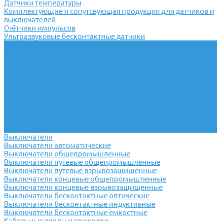
Датчики температуры
Комплектующие и сопутсвующая продукция для датчиков и
выключателей
Счётчики импульсов
Ультразвуковые бесконтактные датчики
Переключатели
Универсальные переключатели
Переключатели кулачковые
Переключатели кнопочные
Переключатели крестовые
Переключатели пакетные
Переключатели пакетно-кулачковые
Переключатели поворотные
Тумблеры ТВ-1
Тумблеры
Антивандальные кнопки
Выключатели
Выключатели автоматические
Выключатели общепромышленные
Выключатели путевые общепромышленные
Выключатели путевые взрывозащищенные
Выключатели концевые общепромышленные
Выключатели концевые взрывозащищенные
Выключатели бесконтактные оптические
Выключатели бесконтактные индуктивные
Выключатели бесконтактные емкостные
Кабельные вводы и проходки