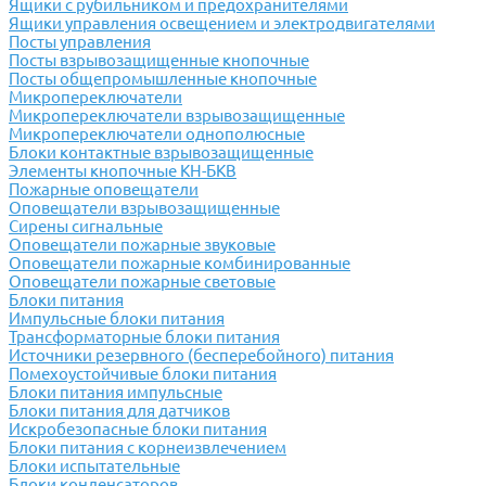
Ящики с рубильником и предохранителями
Ящики управления освещением и электродвигателями
Посты управления
Посты взрывозащищенные кнопочные
Посты общепромышленные кнопочные
Микропереключатели
Микропереключатели взрывозащищенные
Микропереключатели однополюсные
Блоки контактные взрывозащищенные
Элементы кнопочные КН-БКВ
Пожарные оповещатели
Оповещатели взрывозащищенные
Сирены сигнальные
Оповещатели пожарные звуковые
Оповещатели пожарные комбинированные
Оповещатели пожарные световые
Блоки питания
Импульсные блоки питания
Трансформаторные блоки питания
Источники резервного (бесперебойного) питания
Помехоустойчивые блоки питания
Блоки питания импульсные
Блоки питания для датчиков
Искробезопасные блоки питания
Блоки питания с корнеизвлечением
Блоки испытательные
Блоки конденсаторов