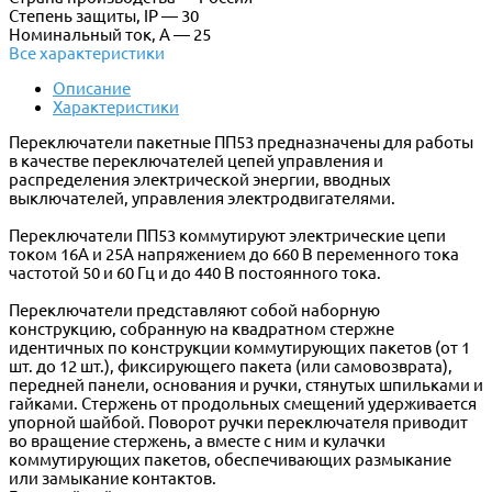
Степень защиты, IP — 30
Номинальный ток, А — 25
Все характеристики
Описание
Характеристики
Переключатели пакетные ПП53 предназначены для работы
в качестве переключателей цепей управления и
распределения электрической энергии, вводных
выключателей, управления электродвигателями.
Переключатели ПП53 коммутируют электрические цепи
током 16А и 25А напряжением до 660 В переменного тока
частотой 50 и 60 Гц и до 440 В постоянного тока.
Переключатели представляют собой наборную
конструкцию, собранную на квадратном стержне
идентичных по конструкции коммутирующих пакетов (от 1
шт. до 12 шт.), фиксирующего пакета (или самовозврата),
передней панели, основания и ручки, стянутых шпильками и
гайками. Стержень от продольных смещений удерживается
упорной шайбой. Поворот ручки переключателя приводит
во вращение стержень, а вместе с ним и кулачки
коммутирующих пакетов, обеспечивающих размыкание
или замыкание контактов.