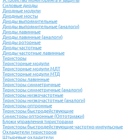
Устройство мониторинга и защиты
Силовые диоды
Диодные модули
Диодные мосты
Диоды выпрямительные
Диоды выпрямительные (аналоги)
Диоды лавинные
Диоды лавинные (аналоги)
Диоды роторные
Диоды частотные
Диоды частотные лавинные
Тиристоры
Тиристорные модули
Тиристорные модули МДТ
Тиристорные модули МТД
Тиристоры лавинные
Тиристоры симметричные
Тиристоры симметричные (аналоги)
Тиристоры низкочастотные
Тиристоры низкочастотные (аналоги)
Тиристоры оптронные
Тиристоры быстродействующие
Симисторы оптронные (Оптотриаки)
Блоки управления тиристорами
Тиристоры быстродействующие частотно-импульсные
Охладители тиристоров
Штыревые охладители