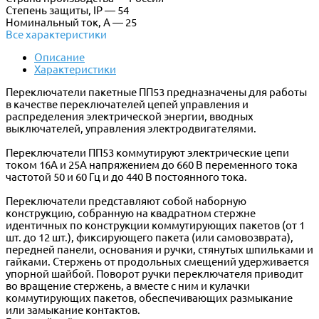
Степень защиты, IP — 54
Номинальный ток, А — 25
Все характеристики
Описание
Характеристики
Переключатели пакетные ПП53 предназначены для работы
в качестве переключателей цепей управления и
распределения электрической энергии, вводных
выключателей, управления электродвигателями.
Переключатели ПП53 коммутируют электрические цепи
током 16А и 25А напряжением до 660 В переменного тока
частотой 50 и 60 Гц и до 440 В постоянного тока.
Переключатели представляют собой наборную
конструкцию, собранную на квадратном стержне
идентичных по конструкции коммутирующих пакетов (от 1
шт. до 12 шт.), фиксирующего пакета (или самовозврата),
передней панели, основания и ручки, стянутых шпильками и
гайками. Стержень от продольных смещений удерживается
упорной шайбой. Поворот ручки переключателя приводит
во вращение стержень, а вместе с ним и кулачки
коммутирующих пакетов, обеспечивающих размыкание
или замыкание контактов.