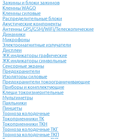
Зажимы и блоки зажимов
Клеммы WAGO
Клеммы силовые
Распределительные блоки
Акустические компоненты
Антенны GPS/GSM/WiFi/Телескопические
Динамики
Микрофоны
Электромагнитные излучатели
Дисплеи
ЖК индикаторы графические
ЖК индикаторы символьные
Сенсорные экраны
Предохранители
Изоляторы силовые
Предохранители токоограничивающие
Приборы и комплектующие
Клещи токоизмерительные
Мультиметры
Паяльники
Пинцеты
Тормоза колодочные
Токоприемники ТК
Токоприемники ТКН
Тормоза колодочные ТКГ
Тормоза колодочные ТКП