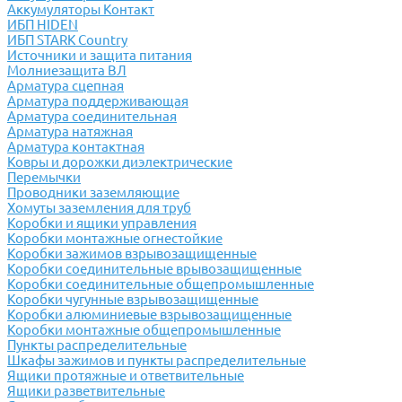
Аккумуляторы Контакт
ИБП HIDEN
ИБП STARK Country
Источники и защита питания
Молниезащита ВЛ
Арматура сцепная
Арматура поддерживающая
Арматура соединительная
Арматура натяжная
Арматура контактная
Ковры и дорожки диэлектрические
Перемычки
Проводники заземляющие
Хомуты заземления для труб
Коробки и ящики управления
Коробки монтажные огнестойкие
Коробки зажимов взрывозащищенные
Коробки соединительные врывозащищенные
Коробки соединительные общепромышленные
Коробки чугунные взрывозащищенные
Коробки алюминиевые взрывозащищенные
Коробки монтажные общепромышленные
Пункты распределительные
Шкафы зажимов и пункты распределительные
Ящики протяжные и ответвительные
Ящики разветвительные