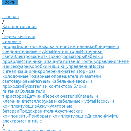
Главная
/
Каталог товаров
/
Переключатели
Силовые
диоды
Тиристоры
Выключатели
Светильники
Концевые и
соединительные муфты
Вентиляторы
Источники
света
Электромагниты
Трансформаторы
Кабель и
провода
Источники и защита питания
Посты управления
Реле
и аксессуары
Коробки и ящики управления
Посты
сигнализации
Микропереключатели
Тормоза
колодочные
Пожарные оповещатели
Указатели
светозвуковые
Разъемы
Кабельные вводы и
проходки
Пускатели и контакторы
Блоки
питания
Охладители
тиристоров
Датчики
Переключатели
Клеммы и
клемники
Металлорукав и кабельные муфты
Насосы и
комплектующие
Аккумуляторные
батареи
Предохранители
Акустические
компоненты
Приборы и комплектующие
Дисплеи
Муфты
электромагнитные
/
Переключатели кулачковые