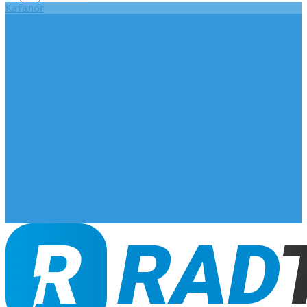
Каталог
Главная
О компании
Оплата и доставка
Документы
База знаний
Статьи
Сотрудничество
Контакты
...
Каталог
Главная
О компании
Оплата и доставка
Документы
База знаний
Статьи
Сотрудничество
Контакты