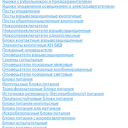
Ящики с рубильником и предохранителями
Ящики управления освещением и электродвигателями
Посты управления
Посты взрывозащищенные кнопочные
Посты общепромышленные кнопочные
Микропереключатели
Микропереключатели взрывозащищенные
Микропереключатели однополюсные
Блоки контактные взрывозащищенные
Элементы кнопочные КН-БКВ
Пожарные оповещатели
Оповещатели взрывозащищенные
Сирены сигнальные
Оповещатели пожарные звуковые
Оповещатели пожарные комбинированные
Оповещатели пожарные световые
Блоки питания
Импульсные блоки питания
Трансформаторные блоки питания
Источники резервного (бесперебойного) питания
Помехоустойчивые блоки питания
Блоки питания импульсные
Блоки питания для датчиков
Искробезопасные блоки питания
Блоки питания с корнеизвлечением
Блоки испытательные
Блоки конденсаторов