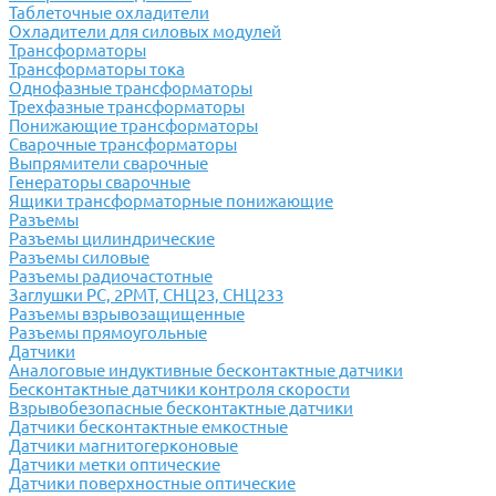
Таблеточные охладители
Охладители для силовых модулей
Трансформаторы
Трансформаторы тока
Однофазные трансформаторы
Трехфазные трансформаторы
Понижающие трансформаторы
Сварочные трансформаторы
Выпрямители сварочные
Генераторы сварочные
Ящики трансформаторные понижающие
Разъемы
Разъемы цилиндрические
Разъемы силовые
Разъемы радиочастотные
Заглушки РС, 2РМТ, СНЦ23, СНЦ233
Разъемы взрывозащищенные
Разъемы прямоугольные
Датчики
Аналоговые индуктивные бесконтактные датчики
Бесконтактные датчики контроля скорости
Взрывобезопасные бесконтактные датчики
Датчики бесконтактные емкостные
Датчики магнитогерконовые
Датчики метки оптические
Датчики поверхностные оптические