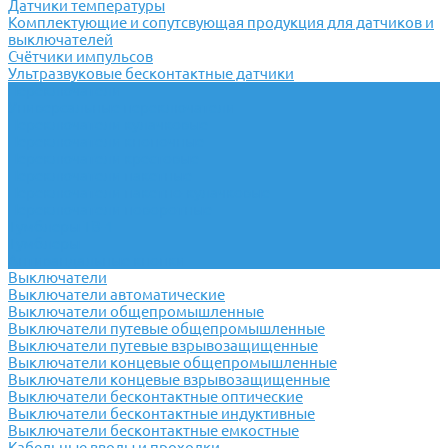
Датчики температуры
Комплектующие и сопутсвующая продукция для датчиков и
выключателей
Счётчики импульсов
Ультразвуковые бесконтактные датчики
Переключатели
Универсальные переключатели
Переключатели кулачковые
Переключатели кнопочные
Переключатели крестовые
Переключатели пакетные
Переключатели пакетно-кулачковые
Переключатели поворотные
Тумблеры ТВ-1
Тумблеры
Антивандальные кнопки
Выключатели
Выключатели автоматические
Выключатели общепромышленные
Выключатели путевые общепромышленные
Выключатели путевые взрывозащищенные
Выключатели концевые общепромышленные
Выключатели концевые взрывозащищенные
Выключатели бесконтактные оптические
Выключатели бесконтактные индуктивные
Выключатели бесконтактные емкостные
Кабельные вводы и проходки