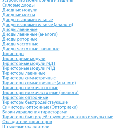
Устройство мониторинга и защиты
Силовые диоды
Диодные модули
Диодные мосты
Диоды выпрямительные
Диоды выпрямительные (аналоги)
Диоды лавинные
Диоды лавинные (аналоги)
Диоды роторные
Диоды частотные
Диоды частотные лавинные
Тиристоры
Тиристорные модули
Тиристорные модули МДТ
Тиристорные модули МТД
Тиристоры лавинные
Тиристоры симметричные
Тиристоры симметричные (аналоги)
Тиристоры низкочастотные
Тиристоры низкочастотные (аналоги)
Тиристоры оптронные
Тиристоры быстродействующие
Симисторы оптронные (Оптотриаки)
Блоки управления тиристорами
Тиристоры быстродействующие частотно-импульсные
Охладители тиристоров
Штыревые охладители