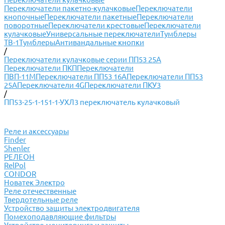
Переключатели пакетно-кулачковые
Переключатели
кнопочные
Переключатели пакетные
Переключатели
поворотные
Переключатели крестовые
Переключатели
кулачковые
Универсальные переключатели
Тумблеры
ТВ-1
Тумблеры
Антивандальные кнопки
/
Переключатели кулачковые серии ПП53 25А
Переключатели ПКП
Переключатели
ПВП-11М
Переключатели ПП53 16А
Переключатели ПП53
25А
Переключатели 4G
Переключатели ПКУ3
/
ПП53-25-1-151-1-УХЛ3 переключатель кулачковый
Реле и аксессуары
Finder
Shenler
РЕЛЕОН
RelPol
CONDOR
Новатек Электро
Реле отечественные
Твердотельные реле
Устройство защиты электродвигателя
Помехоподавляющие фильтры