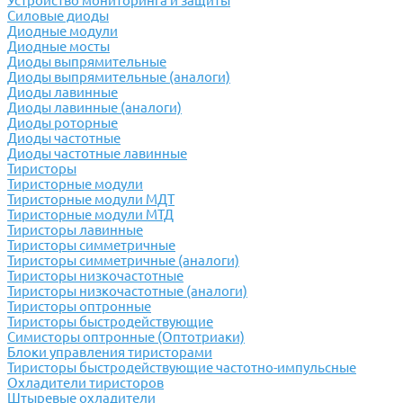
Устройство мониторинга и защиты
Силовые диоды
Диодные модули
Диодные мосты
Диоды выпрямительные
Диоды выпрямительные (аналоги)
Диоды лавинные
Диоды лавинные (аналоги)
Диоды роторные
Диоды частотные
Диоды частотные лавинные
Тиристоры
Тиристорные модули
Тиристорные модули МДТ
Тиристорные модули МТД
Тиристоры лавинные
Тиристоры симметричные
Тиристоры симметричные (аналоги)
Тиристоры низкочастотные
Тиристоры низкочастотные (аналоги)
Тиристоры оптронные
Тиристоры быстродействующие
Симисторы оптронные (Оптотриаки)
Блоки управления тиристорами
Тиристоры быстродействующие частотно-импульсные
Охладители тиристоров
Штыревые охладители