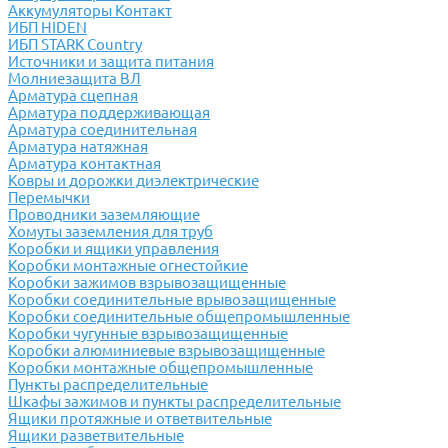
Аккумуляторы Контакт
ИБП HIDEN
ИБП STARK Country
Источники и защита питания
Молниезащита ВЛ
Арматура сцепная
Арматура поддерживающая
Арматура соединительная
Арматура натяжная
Арматура контактная
Ковры и дорожки диэлектрические
Перемычки
Проводники заземляющие
Хомуты заземления для труб
Коробки и ящики управления
Коробки монтажные огнестойкие
Коробки зажимов взрывозащищенные
Коробки соединительные врывозащищенные
Коробки соединительные общепромышленные
Коробки чугунные взрывозащищенные
Коробки алюминиевые взрывозащищенные
Коробки монтажные общепромышленные
Пункты распределительные
Шкафы зажимов и пункты распределительные
Ящики протяжные и ответвительные
Ящики разветвительные