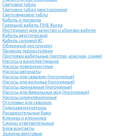
Световое табло
Световое табло двусторонние
Светозвуковое табло
Кабель и провода
Греющий кабель FINE Korea
Инструмент для зачистки и обрезки кабеля
Кабель акустический
Кабель силовой КГ
Обжимной инструмент
Провода термостойкие
Протяжки кабельные (желтая, красная, синяя)
Насосы и комплектующие
Насосы поверхностные
Насосы-автоматы
Насосы для скважин (погружные)
Насосы для колодца (погружные)
Насосы дренажные (погружные)
Насосы для фекальных вод (погружные)
Насосы циркуляционные
Оголовки для скважин
Гидроаккумуляторы
Расширительные баки
Клеммы и клемники
Cжимы ответвительные
Блок контакты
Зажимы винтовые