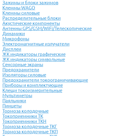
Зажимы и блоки зажимов
Клеммы WAGO
Клеммы силовые
Распределительные блоки
Акустические компоненты
Антенны GPS/GSM/WiFi/Телескопические
Динамики
Микрофоны
Электромагнитные излучатели
Дисплеи
ЖК индикаторы графические
ЖК индикаторы символьные
Сенсорные экраны
Предохранители
Изоляторы силовые
Предохранители токоограничивающие
Приборы и комплектующие
Клещи токоизмерительные
Мультиметры
Паяльники
Пинцеты
Тормоза колодочные
Токоприемники ТК
Токоприемники ТКН
Тормоза колодочные ТКГ
Тормоза колодочные ТКП