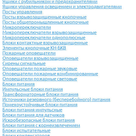
Ящики с рубильником и предохранителями
Ящики управления освещением и электродвигателями
Посты управления
Посты взрывозащищенные кнопочные
Посты общепромышленные кнопочные
Микропереключатели
Микропереключатели взрывозащищенные
Микропереключатели однополюсные
Блоки контактные взрывозащищенные
Элементы кнопочные КН-БКВ
Пожарные оповещатели
Оповещатели взрывозащищенные
Сирены сигнальные
Оповещатели пожарные звуковые
Оповещатели пожарные комбинированные
Оповещатели пожарные световые
Блоки питания
Импульсные блоки питания
Трансформаторные блоки питания
Источники резервного (бесперебойного) питания
Помехоустойчивые блоки питания
Блоки питания импульсные
Блоки питания для датчиков
Искробезопасные блоки питания
Блоки питания с корнеизвлечением
Блоки испытательные
Блоки конденсаторов