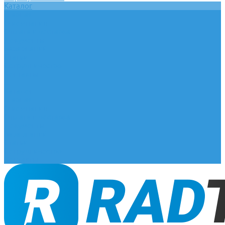
Каталог
Главная
О компании
Оплата и доставка
Документы
База знаний
Статьи
Сотрудничество
Контакты
...
Каталог
Главная
О компании
Оплата и доставка
Документы
База знаний
Статьи
Сотрудничество
Контакты