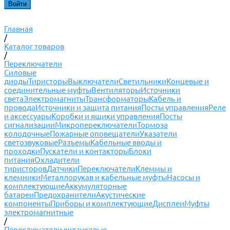
Главная
/
Каталог товаров
/
Переключатели
Силовые
диоды
Тиристоры
Выключатели
Светильники
Концевые и
соединительные муфты
Вентиляторы
Источники
света
Электромагниты
Трансформаторы
Кабель и
провода
Источники и защита питания
Посты управления
Реле
и аксессуары
Коробки и ящики управления
Посты
сигнализации
Микропереключатели
Тормоза
колодочные
Пожарные оповещатели
Указатели
светозвуковые
Разъемы
Кабельные вводы и
проходки
Пускатели и контакторы
Блоки
питания
Охладители
тиристоров
Датчики
Переключатели
Клеммы и
клемники
Металлорукав и кабельные муфты
Насосы и
комплектующие
Аккумуляторные
батареи
Предохранители
Акустические
компоненты
Приборы и комплектующие
Дисплеи
Муфты
электромагнитные
/
Переключатели кулачковые