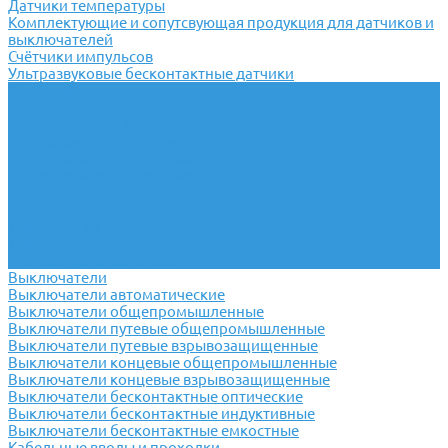
Датчики температуры
Комплектующие и сопутсвующая продукция для датчиков и
выключателей
Счётчики импульсов
Ультразвуковые бесконтактные датчики
Переключатели
Универсальные переключатели
Переключатели кулачковые
Переключатели кнопочные
Переключатели крестовые
Переключатели пакетные
Переключатели пакетно-кулачковые
Переключатели поворотные
Тумблеры ТВ-1
Тумблеры
Антивандальные кнопки
Выключатели
Выключатели автоматические
Выключатели общепромышленные
Выключатели путевые общепромышленные
Выключатели путевые взрывозащищенные
Выключатели концевые общепромышленные
Выключатели концевые взрывозащищенные
Выключатели бесконтактные оптические
Выключатели бесконтактные индуктивные
Выключатели бесконтактные емкостные
Кабельные вводы и проходки