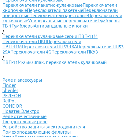
Переключатели пакетно-кулачковые
Переключатели
кнопочные
Переключатели пакетные
Переключатели
поворотные
Переключатели крестовые
Переключатели
кулачковые
Универсальные переключатели
Тумблеры
ТВ-1
Тумблеры
Антивандальные кнопки
/
Переключатели кулачковые серии ПВП-11М
Переключатели ПКП
Переключатели
ПВП-11М
Переключатели ПП53 16А
Переключатели ПП53
25А
Переключатели 4G
Переключатели ПКУ3
/
ПВП-11М-2560 3пак. переключатель кулачковый
Реле и аксессуары
Finder
Shenler
РЕЛЕОН
RelPol
CONDOR
Новатек Электро
Реле отечественные
Твердотельные реле
Устройство защиты электродвигателя
Помехоподавляющие фильтры