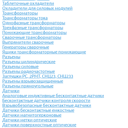
Таблеточные охладители
Охладители для силовых модулей
Трансформаторы
Трансформаторы тока
Однофазные трансформаторы
Трехфазные трансформаторы
Понижающие трансформаторы
Сварочные трансформаторы
Выпрямители сварочные
Генераторы сварочные
Ящики трансформаторные понижающие
Разъемы
Разъемы цилиндрические
Разъемы силовые
Разъемы радиочастотные
Заглушки РС, 2РМТ, СНЦ23, СНЦ233
Разъемы взрывозащищенные
Разъемы прямоугольные
Датчики
Аналоговые индуктивные бесконтактные датчики
Бесконтактные датчики контроля скорости
Взрывобезопасные бесконтактные датчики
Датчики бесконтактные емкостные
Датчики магнитогерконовые
Датчики метки оптические
Датчики поверхностные оптические