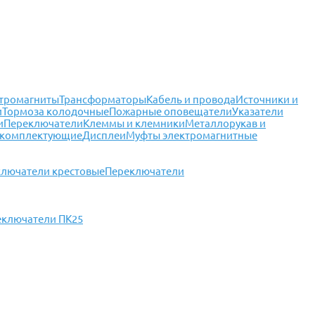
тромагниты
Трансформаторы
Кабель и провода
Источники и
и
Тормоза колодочные
Пожарные оповещатели
Указатели
и
Переключатели
Клеммы и клемники
Металлорукав и
 комплектующие
Дисплеи
Муфты электромагнитные
лючатели крестовые
Переключатели
еключатели ПК25