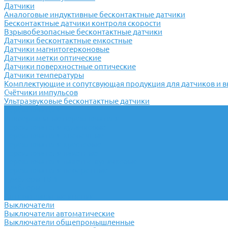
Датчики
Аналоговые индуктивные бесконтактные датчики
Бесконтактные датчики контроля скорости
Взрывобезопасные бесконтактные датчики
Датчики бесконтактные емкостные
Датчики магнитогерконовые
Датчики метки оптические
Датчики поверхностные оптические
Датчики температуры
Комплектующие и сопутсвующая продукция для датчиков и 
Счётчики импульсов
Ультразвуковые бесконтактные датчики
Переключатели
Универсальные переключатели
Переключатели кулачковые
Переключатели кнопочные
Переключатели крестовые
Переключатели пакетные
Переключатели пакетно-кулачковые
Переключатели поворотные
Тумблеры ТВ-1
Тумблеры
Антивандальные кнопки
Выключатели
Выключатели автоматические
Выключатели общепромышленные