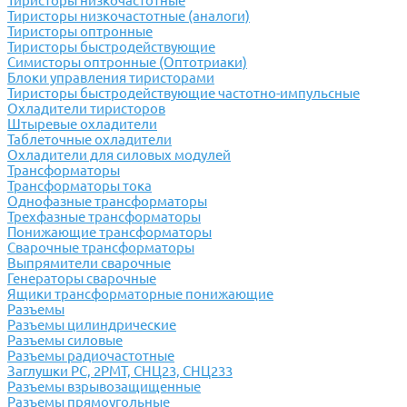
Тиристоры низкочастотные
Тиристоры низкочастотные (аналоги)
Тиристоры оптронные
Тиристоры быстродействующие
Симисторы оптронные (Оптотриаки)
Блоки управления тиристорами
Тиристоры быстродействующие частотно-импульсные
Охладители тиристоров
Штыревые охладители
Таблеточные охладители
Охладители для силовых модулей
Трансформаторы
Трансформаторы тока
Однофазные трансформаторы
Трехфазные трансформаторы
Понижающие трансформаторы
Сварочные трансформаторы
Выпрямители сварочные
Генераторы сварочные
Ящики трансформаторные понижающие
Разъемы
Разъемы цилиндрические
Разъемы силовые
Разъемы радиочастотные
Заглушки РС, 2РМТ, СНЦ23, СНЦ233
Разъемы взрывозащищенные
Разъемы прямоугольные