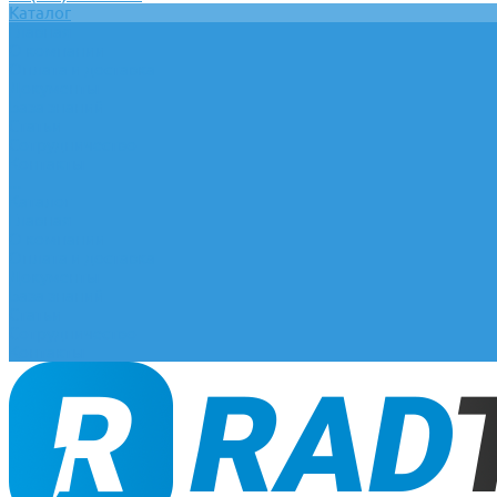
Каталог
Главная
О компании
Оплата и доставка
Документы
База знаний
Статьи
Сотрудничество
Контакты
...
Каталог
Главная
О компании
Оплата и доставка
Документы
База знаний
Статьи
Сотрудничество
Контакты