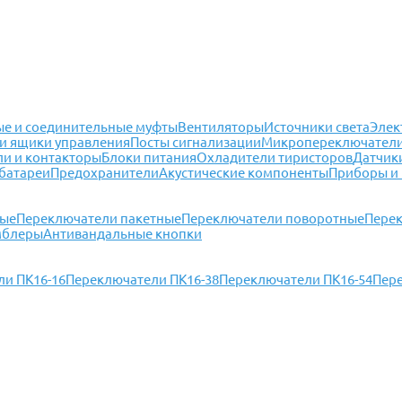
е и соединительные муфты
Вентиляторы
Источники света
Элек
и ящики управления
Посты сигнализации
Микропереключател
ли и контакторы
Блоки питания
Охладители тиристоров
Датчик
батареи
Предохранители
Акустические компоненты
Приборы и
ные
Переключатели пакетные
Переключатели поворотные
Перек
мблеры
Антивандальные кнопки
и ПК16-16
Переключатели ПК16-38
Переключатели ПК16-54
Пер