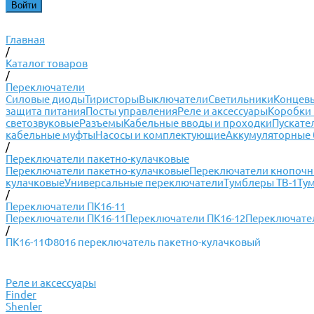
Главная
/
Каталог товаров
/
Переключатели
Силовые диоды
Тиристоры
Выключатели
Светильники
Концевы
защита питания
Посты управления
Реле и аксессуары
Коробки 
светозвуковые
Разъемы
Кабельные вводы и проходки
Пускате
кабельные муфты
Насосы и комплектующие
Аккумуляторные 
/
Переключатели пакетно-кулачковые
Переключатели пакетно-кулачковые
Переключатели кнопоч
кулачковые
Универсальные переключатели
Тумблеры ТВ-1
Ту
/
Переключатели ПК16-11
Переключатели ПК16-11
Переключатели ПК16-12
Переключател
/
ПК16-11Ф8016 переключатель пакетно-кулачковый
Реле и аксессуары
Finder
Shenler