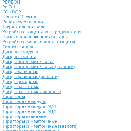
РЕЛЕОН
RelPol
CONDOR
Новатек Электро
Реле отечественные
Твердотельные реле
Устройство защиты электродвигателя
Помехоподавляющие фильтры
Устройство мониторинга и защиты
Силовые диоды
Диодные модули
Диодные мосты
Диоды выпрямительные
Диоды выпрямительные (аналоги)
Диоды лавинные
Диоды лавинные (аналоги)
Диоды роторные
Диоды частотные
Диоды частотные лавинные
Тиристоры
Тиристорные модули
Тиристорные модули МДТ
Тиристорные модули МТД
Тиристоры лавинные
Тиристоры симметричные
Тиристоры симметричные (аналоги)