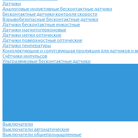
Датчики
Аналоговые индуктивные бесконтактные датчики
Бесконтактные датчики контроля скорости
Взрывобезопасные бесконтактные датчики
Датчики бесконтактные емкостные
Датчики магнитогерконовые
Датчики метки оптические
Датчики поверхностные оптические
Датчики температуры
Комплектующие и сопутсвующая продукция для датчиков и 
Счётчики импульсов
Ультразвуковые бесконтактные датчики
Переключатели
Универсальные переключатели
Переключатели кулачковые
Переключатели кнопочные
Переключатели крестовые
Переключатели пакетные
Переключатели пакетно-кулачковые
Переключатели поворотные
Тумблеры ТВ-1
Тумблеры
Антивандальные кнопки
Выключатели
Выключатели автоматические
Выключатели общепромышленные