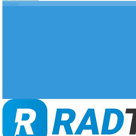
Каталог
Главная
О компании
Оплата и доставка
Документы
База знаний
Статьи
Сотрудничество
Контакты
...
Каталог
Главная
О компании
Оплата и доставка
Документы
База знаний
Статьи
Сотрудничество
Контакты