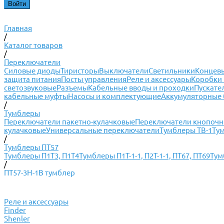
Главная
/
Каталог товаров
/
Переключатели
Силовые диоды
Тиристоры
Выключатели
Светильники
Концевы
защита питания
Посты управления
Реле и аксессуары
Коробки 
светозвуковые
Разъемы
Кабельные вводы и проходки
Пускате
кабельные муфты
Насосы и комплектующие
Аккумуляторные 
/
Тумблеры
Переключатели пакетно-кулачковые
Переключатели кнопоч
кулачковые
Универсальные переключатели
Тумблеры ТВ-1
Ту
/
Тумблеры ПТ57
Тумблеры П1Т3, П1Т4
Тумблеры П1Т-1-1, П2Т-1-1, ПТ67, ПТ69
Тум
/
ПТ57-3Н-1В тумблер
Реле и аксессуары
Finder
Shenler