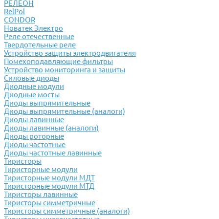
РЕЛЕОН
RelPol
CONDOR
Новатек Электро
Реле отечественные
Твердотельные реле
Устройство защиты электродвигателя
Помехоподавляющие фильтры
Устройство мониторинга и защиты
Силовые диоды
Диодные модули
Диодные мосты
Диоды выпрямительные
Диоды выпрямительные (аналоги)
Диоды лавинные
Диоды лавинные (аналоги)
Диоды роторные
Диоды частотные
Диоды частотные лавинные
Тиристоры
Тиристорные модули
Тиристорные модули МДТ
Тиристорные модули МТД
Тиристоры лавинные
Тиристоры симметричные
Тиристоры симметричные (аналоги)