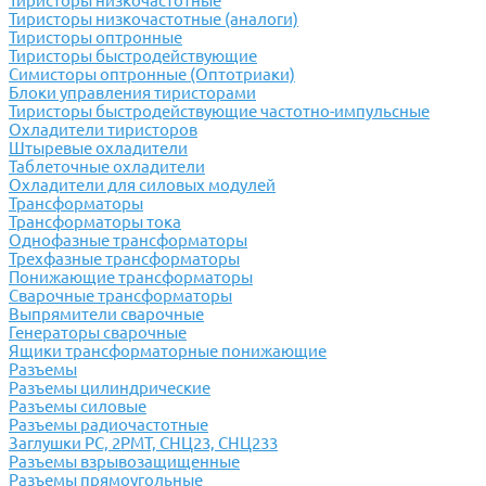
Тиристоры низкочастотные
Тиристоры низкочастотные (аналоги)
Тиристоры оптронные
Тиристоры быстродействующие
Симисторы оптронные (Оптотриаки)
Блоки управления тиристорами
Тиристоры быстродействующие частотно-импульсные
Охладители тиристоров
Штыревые охладители
Таблеточные охладители
Охладители для силовых модулей
Трансформаторы
Трансформаторы тока
Однофазные трансформаторы
Трехфазные трансформаторы
Понижающие трансформаторы
Сварочные трансформаторы
Выпрямители сварочные
Генераторы сварочные
Ящики трансформаторные понижающие
Разъемы
Разъемы цилиндрические
Разъемы силовые
Разъемы радиочастотные
Заглушки РС, 2РМТ, СНЦ23, СНЦ233
Разъемы взрывозащищенные
Разъемы прямоугольные