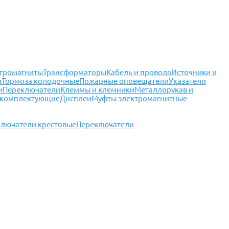
тромагниты
Трансформаторы
Кабель и провода
Источники и
и
Тормоза колодочные
Пожарные оповещатели
Указатели
и
Переключатели
Клеммы и клемники
Металлорукав и
 комплектующие
Дисплеи
Муфты электромагнитные
лючатели крестовые
Переключатели