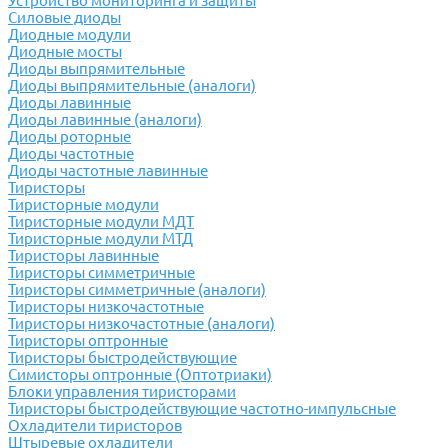
Устройство мониторинга и защиты
Силовые диоды
Диодные модули
Диодные мосты
Диоды выпрямительные
Диоды выпрямительные (аналоги)
Диоды лавинные
Диоды лавинные (аналоги)
Диоды роторные
Диоды частотные
Диоды частотные лавинные
Тиристоры
Тиристорные модули
Тиристорные модули МДТ
Тиристорные модули МТД
Тиристоры лавинные
Тиристоры симметричные
Тиристоры симметричные (аналоги)
Тиристоры низкочастотные
Тиристоры низкочастотные (аналоги)
Тиристоры оптронные
Тиристоры быстродействующие
Симисторы оптронные (Оптотриаки)
Блоки управления тиристорами
Тиристоры быстродействующие частотно-импульсные
Охладители тиристоров
Штыревые охладители