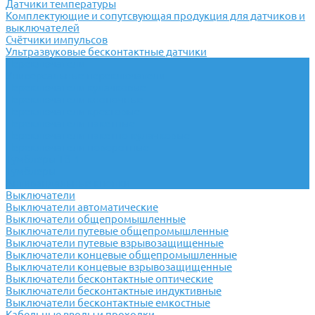
Датчики температуры
Комплектующие и сопутсвующая продукция для датчиков и
выключателей
Счётчики импульсов
Ультразвуковые бесконтактные датчики
Переключатели
Универсальные переключатели
Переключатели кулачковые
Переключатели кнопочные
Переключатели крестовые
Переключатели пакетные
Переключатели пакетно-кулачковые
Переключатели поворотные
Тумблеры ТВ-1
Тумблеры
Антивандальные кнопки
Выключатели
Выключатели автоматические
Выключатели общепромышленные
Выключатели путевые общепромышленные
Выключатели путевые взрывозащищенные
Выключатели концевые общепромышленные
Выключатели концевые взрывозащищенные
Выключатели бесконтактные оптические
Выключатели бесконтактные индуктивные
Выключатели бесконтактные емкостные
Кабельные вводы и проходки