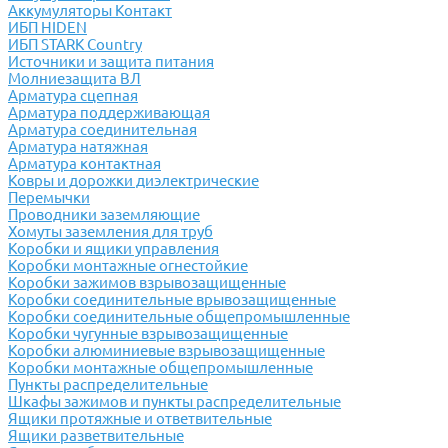
Аккумуляторы Контакт
ИБП HIDEN
ИБП STARK Country
Источники и защита питания
Молниезащита ВЛ
Арматура сцепная
Арматура поддерживающая
Арматура соединительная
Арматура натяжная
Арматура контактная
Ковры и дорожки диэлектрические
Перемычки
Проводники заземляющие
Хомуты заземления для труб
Коробки и ящики управления
Коробки монтажные огнестойкие
Коробки зажимов взрывозащищенные
Коробки соединительные врывозащищенные
Коробки соединительные общепромышленные
Коробки чугунные взрывозащищенные
Коробки алюминиевые взрывозащищенные
Коробки монтажные общепромышленные
Пункты распределительные
Шкафы зажимов и пункты распределительные
Ящики протяжные и ответвительные
Ящики разветвительные