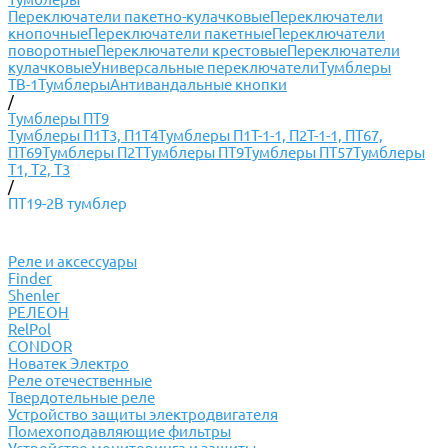
Переключатели пакетно-кулачковые
Переключатели
кнопочные
Переключатели пакетные
Переключатели
поворотные
Переключатели крестовые
Переключатели
кулачковые
Универсальные переключатели
Тумблеры
ТВ-1
Тумблеры
Антивандальные кнопки
/
Тумблеры ПТ9
Тумблеры П1Т3, П1Т4
Тумблеры П1Т-1-1, П2Т-1-1, ПТ67,
ПТ69
Тумблеры П2Т
Тумблеры ПТ9
Тумблеры ПТ57
Тумблеры
Т1, Т2, Т3
/
ПТ19-2В тумблер
Реле и аксессуары
Finder
Shenler
РЕЛЕОН
RelPol
CONDOR
Новатек Электро
Реле отечественные
Твердотельные реле
Устройство защиты электродвигателя
Помехоподавляющие фильтры