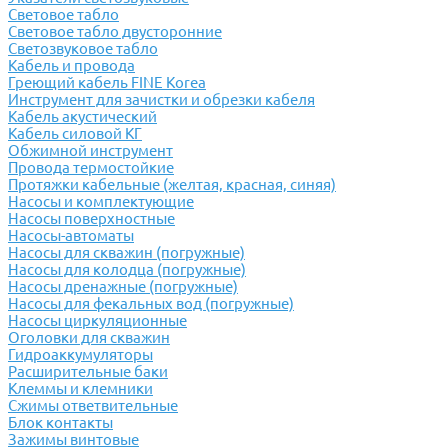
Световое табло
Световое табло двусторонние
Светозвуковое табло
Кабель и провода
Греющий кабель FINE Korea
Инструмент для зачистки и обрезки кабеля
Кабель акустический
Кабель силовой КГ
Обжимной инструмент
Провода термостойкие
Протяжки кабельные (желтая, красная, синяя)
Насосы и комплектующие
Насосы поверхностные
Насосы-автоматы
Насосы для скважин (погружные)
Насосы для колодца (погружные)
Насосы дренажные (погружные)
Насосы для фекальных вод (погружные)
Насосы циркуляционные
Оголовки для скважин
Гидроаккумуляторы
Расширительные баки
Клеммы и клемники
Cжимы ответвительные
Блок контакты
Зажимы винтовые