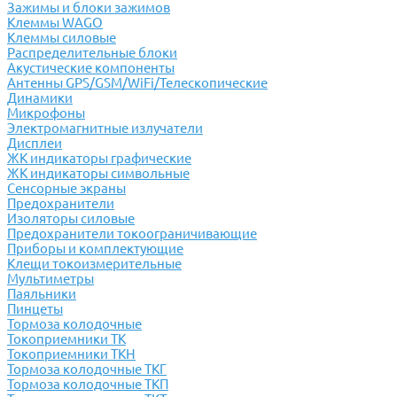
Зажимы и блоки зажимов
Клеммы WAGO
Клеммы силовые
Распределительные блоки
Акустические компоненты
Антенны GPS/GSM/WiFi/Телескопические
Динамики
Микрофоны
Электромагнитные излучатели
Дисплеи
ЖК индикаторы графические
ЖК индикаторы символьные
Сенсорные экраны
Предохранители
Изоляторы силовые
Предохранители токоограничивающие
Приборы и комплектующие
Клещи токоизмерительные
Мультиметры
Паяльники
Пинцеты
Тормоза колодочные
Токоприемники ТК
Токоприемники ТКН
Тормоза колодочные ТКГ
Тормоза колодочные ТКП