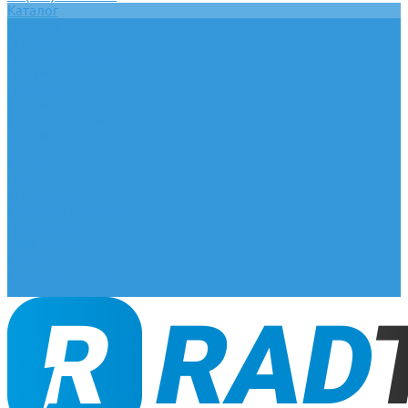
Каталог
Главная
О компании
Оплата и доставка
Документы
База знаний
Статьи
Сотрудничество
Контакты
...
Каталог
Главная
О компании
Оплата и доставка
Документы
База знаний
Статьи
Сотрудничество
Контакты