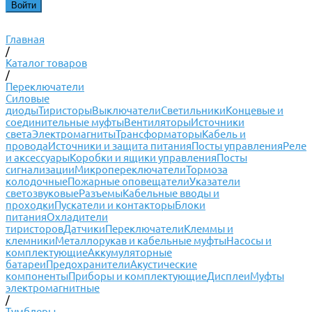
Главная
/
Каталог товаров
/
Переключатели
Силовые
диоды
Тиристоры
Выключатели
Светильники
Концевые и
соединительные муфты
Вентиляторы
Источники
света
Электромагниты
Трансформаторы
Кабель и
провода
Источники и защита питания
Посты управления
Реле
и аксессуары
Коробки и ящики управления
Посты
сигнализации
Микропереключатели
Тормоза
колодочные
Пожарные оповещатели
Указатели
светозвуковые
Разъемы
Кабельные вводы и
проходки
Пускатели и контакторы
Блоки
питания
Охладители
тиристоров
Датчики
Переключатели
Клеммы и
клемники
Металлорукав и кабельные муфты
Насосы и
комплектующие
Аккумуляторные
батареи
Предохранители
Акустические
компоненты
Приборы и комплектующие
Дисплеи
Муфты
электромагнитные
/
Тумблеры