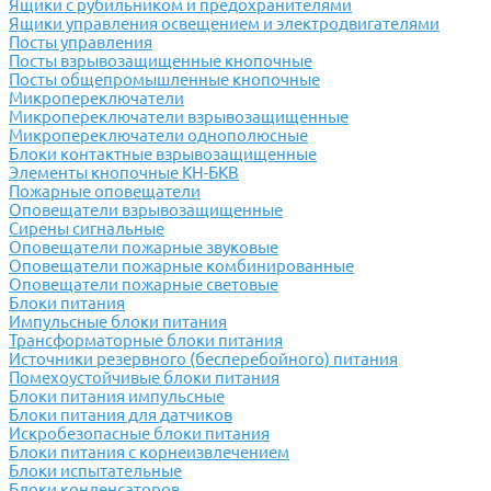
Ящики с рубильником и предохранителями
Ящики управления освещением и электродвигателями
Посты управления
Посты взрывозащищенные кнопочные
Посты общепромышленные кнопочные
Микропереключатели
Микропереключатели взрывозащищенные
Микропереключатели однополюсные
Блоки контактные взрывозащищенные
Элементы кнопочные КН-БКВ
Пожарные оповещатели
Оповещатели взрывозащищенные
Сирены сигнальные
Оповещатели пожарные звуковые
Оповещатели пожарные комбинированные
Оповещатели пожарные световые
Блоки питания
Импульсные блоки питания
Трансформаторные блоки питания
Источники резервного (бесперебойного) питания
Помехоустойчивые блоки питания
Блоки питания импульсные
Блоки питания для датчиков
Искробезопасные блоки питания
Блоки питания с корнеизвлечением
Блоки испытательные
Блоки конденсаторов