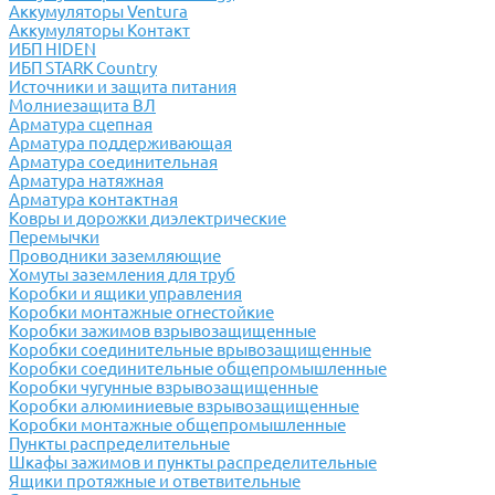
Аккумуляторы Ventura
Аккумуляторы Контакт
ИБП HIDEN
ИБП STARK Country
Источники и защита питания
Молниезащита ВЛ
Арматура сцепная
Арматура поддерживающая
Арматура соединительная
Арматура натяжная
Арматура контактная
Ковры и дорожки диэлектрические
Перемычки
Проводники заземляющие
Хомуты заземления для труб
Коробки и ящики управления
Коробки монтажные огнестойкие
Коробки зажимов взрывозащищенные
Коробки соединительные врывозащищенные
Коробки соединительные общепромышленные
Коробки чугунные взрывозащищенные
Коробки алюминиевые взрывозащищенные
Коробки монтажные общепромышленные
Пункты распределительные
Шкафы зажимов и пункты распределительные
Ящики протяжные и ответвительные