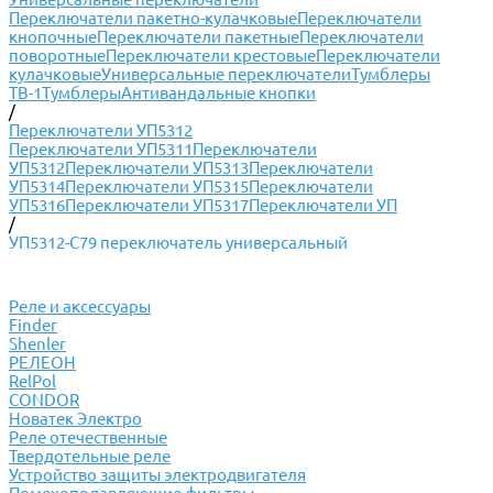
Переключатели пакетно-кулачковые
Переключатели
кнопочные
Переключатели пакетные
Переключатели
поворотные
Переключатели крестовые
Переключатели
кулачковые
Универсальные переключатели
Тумблеры
ТВ-1
Тумблеры
Антивандальные кнопки
/
Переключатели УП5312
Переключатели УП5311
Переключатели
УП5312
Переключатели УП5313
Переключатели
УП5314
Переключатели УП5315
Переключатели
УП5316
Переключатели УП5317
Переключатели УП
/
УП5312-С79 переключатель универсальный
Реле и аксессуары
Finder
Shenler
РЕЛЕОН
RelPol
CONDOR
Новатек Электро
Реле отечественные
Твердотельные реле
Устройство защиты электродвигателя