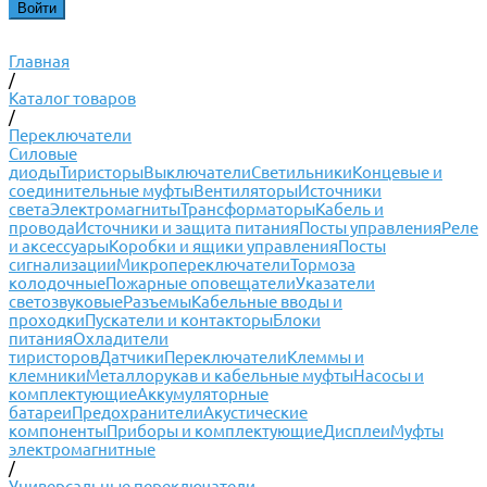
Главная
/
Каталог товаров
/
Переключатели
Силовые
диоды
Тиристоры
Выключатели
Светильники
Концевые и
соединительные муфты
Вентиляторы
Источники
света
Электромагниты
Трансформаторы
Кабель и
провода
Источники и защита питания
Посты управления
Реле
и аксессуары
Коробки и ящики управления
Посты
сигнализации
Микропереключатели
Тормоза
колодочные
Пожарные оповещатели
Указатели
светозвуковые
Разъемы
Кабельные вводы и
проходки
Пускатели и контакторы
Блоки
питания
Охладители
тиристоров
Датчики
Переключатели
Клеммы и
клемники
Металлорукав и кабельные муфты
Насосы и
комплектующие
Аккумуляторные
батареи
Предохранители
Акустические
компоненты
Приборы и комплектующие
Дисплеи
Муфты
электромагнитные
/
Универсальные переключатели