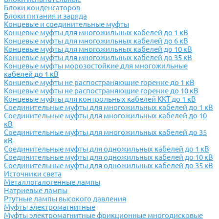
Блоки конденсаторов
Блоки питания и заряда
Концевые и соединительные муфты
Концевые муфты для многожильных кабелей до 1 кВ
Концевые муфты для многожильных кабелей до 6 кВ
Концевые муфты для многожильных кабелей до 10 кВ
Концевые муфты для многожильных кабелей до 35 кВ
Концевые муфты морозостойкие для многожильные
кабелей до 1 кВ
Концевые муфты не распостраняющие горение до 1 кВ
Концевые муфты не распостраняющие горение до 10 кВ
Концевые муфты для контрольных кабелей ККТ до 1 кВ
Соединительные муфты для многожильных кабелей до 1 кВ
Соединительные муфты для многожильных кабелей до 10
кВ
Соединительные муфты для многожильных кабелей до 35
кВ
Соединительные муфты для одножильных кабелей до 1 кВ
Соединительные муфты для одножильных кабелей до 10 кВ
Соединительные муфты для одножильных кабелей до 35 кВ
Источники света
Металлогалогенные лампы
Натриевые лампы
Ртутные лампы высокого давления
Муфты электромагнитные
Муфты электромагнитные фрикционные многодисковые