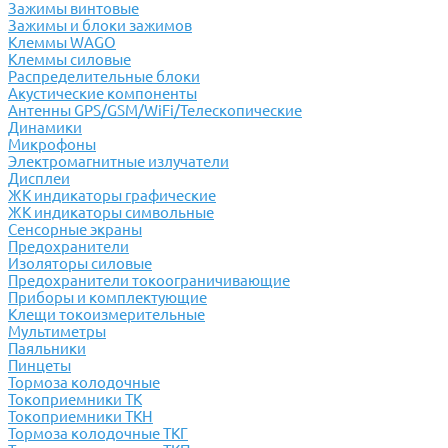
Зажимы винтовые
Зажимы и блоки зажимов
Клеммы WAGO
Клеммы силовые
Распределительные блоки
Акустические компоненты
Антенны GPS/GSM/WiFi/Телескопические
Динамики
Микрофоны
Электромагнитные излучатели
Дисплеи
ЖК индикаторы графические
ЖК индикаторы символьные
Сенсорные экраны
Предохранители
Изоляторы силовые
Предохранители токоограничивающие
Приборы и комплектующие
Клещи токоизмерительные
Мультиметры
Паяльники
Пинцеты
Тормоза колодочные
Токоприемники ТК
Токоприемники ТКН
Тормоза колодочные ТКГ