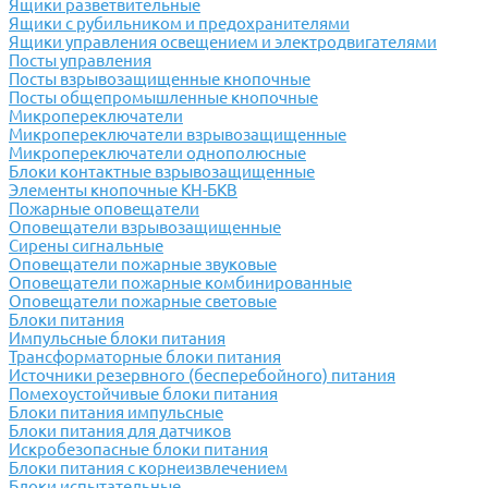
Ящики разветвительные
Ящики с рубильником и предохранителями
Ящики управления освещением и электродвигателями
Посты управления
Посты взрывозащищенные кнопочные
Посты общепромышленные кнопочные
Микропереключатели
Микропереключатели взрывозащищенные
Микропереключатели однополюсные
Блоки контактные взрывозащищенные
Элементы кнопочные КН-БКВ
Пожарные оповещатели
Оповещатели взрывозащищенные
Сирены сигнальные
Оповещатели пожарные звуковые
Оповещатели пожарные комбинированные
Оповещатели пожарные световые
Блоки питания
Импульсные блоки питания
Трансформаторные блоки питания
Источники резервного (бесперебойного) питания
Помехоустойчивые блоки питания
Блоки питания импульсные
Блоки питания для датчиков
Искробезопасные блоки питания
Блоки питания с корнеизвлечением
Блоки испытательные