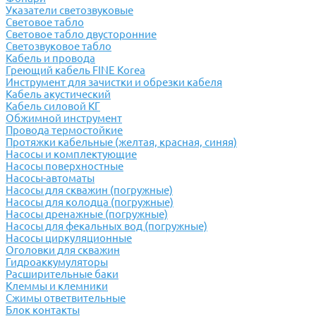
Указатели светозвуковые
Световое табло
Световое табло двусторонние
Светозвуковое табло
Кабель и провода
Греющий кабель FINE Korea
Инструмент для зачистки и обрезки кабеля
Кабель акустический
Кабель силовой КГ
Обжимной инструмент
Провода термостойкие
Протяжки кабельные (желтая, красная, синяя)
Насосы и комплектующие
Насосы поверхностные
Насосы-автоматы
Насосы для скважин (погружные)
Насосы для колодца (погружные)
Насосы дренажные (погружные)
Насосы для фекальных вод (погружные)
Насосы циркуляционные
Оголовки для скважин
Гидроаккумуляторы
Расширительные баки
Клеммы и клемники
Cжимы ответвительные
Блок контакты