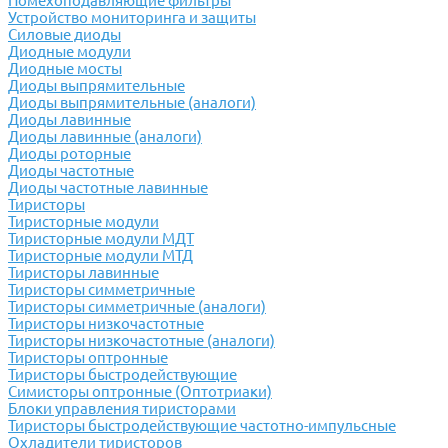
Помехоподавляющие фильтры
Устройство мониторинга и защиты
Силовые диоды
Диодные модули
Диодные мосты
Диоды выпрямительные
Диоды выпрямительные (аналоги)
Диоды лавинные
Диоды лавинные (аналоги)
Диоды роторные
Диоды частотные
Диоды частотные лавинные
Тиристоры
Тиристорные модули
Тиристорные модули МДТ
Тиристорные модули МТД
Тиристоры лавинные
Тиристоры симметричные
Тиристоры симметричные (аналоги)
Тиристоры низкочастотные
Тиристоры низкочастотные (аналоги)
Тиристоры оптронные
Тиристоры быстродействующие
Симисторы оптронные (Оптотриаки)
Блоки управления тиристорами
Тиристоры быстродействующие частотно-импульсные
Охладители тиристоров