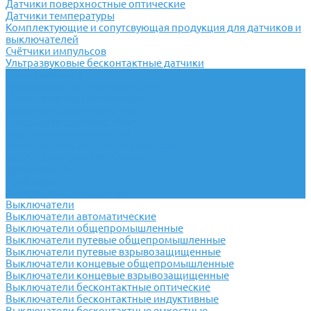
Датчики поверхностные оптические
Датчики температуры
Комплектующие и сопутсвующая продукция для датчиков и
выключателей
Счётчики импульсов
Ультразвуковые бесконтактные датчики
Переключатели
Универсальные переключатели
Переключатели кулачковые
Переключатели кнопочные
Переключатели крестовые
Переключатели пакетные
Переключатели пакетно-кулачковые
Переключатели поворотные
Тумблеры ТВ-1
Тумблеры
Антивандальные кнопки
Выключатели
Выключатели автоматические
Выключатели общепромышленные
Выключатели путевые общепромышленные
Выключатели путевые взрывозащищенные
Выключатели концевые общепромышленные
Выключатели концевые взрывозащищенные
Выключатели бесконтактные оптические
Выключатели бесконтактные индуктивные
Выключатели бесконтактные емкостные