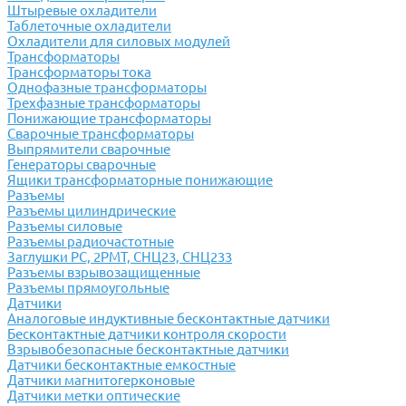
Штыревые охладители
Таблеточные охладители
Охладители для силовых модулей
Трансформаторы
Трансформаторы тока
Однофазные трансформаторы
Трехфазные трансформаторы
Понижающие трансформаторы
Сварочные трансформаторы
Выпрямители сварочные
Генераторы сварочные
Ящики трансформаторные понижающие
Разъемы
Разъемы цилиндрические
Разъемы силовые
Разъемы радиочастотные
Заглушки РС, 2РМТ, СНЦ23, СНЦ233
Разъемы взрывозащищенные
Разъемы прямоугольные
Датчики
Аналоговые индуктивные бесконтактные датчики
Бесконтактные датчики контроля скорости
Взрывобезопасные бесконтактные датчики
Датчики бесконтактные емкостные
Датчики магнитогерконовые
Датчики метки оптические