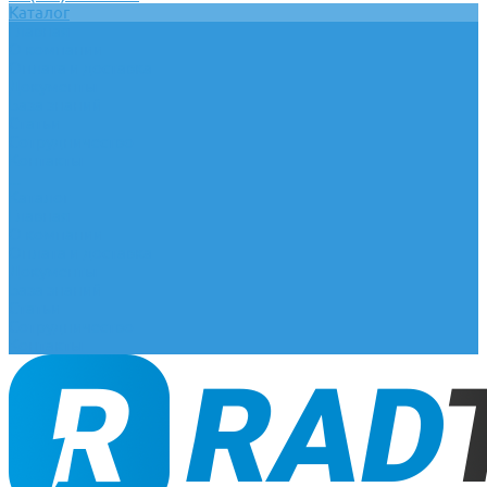
Каталог
Главная
О компании
Оплата и доставка
Документы
База знаний
Статьи
Сотрудничество
Контакты
...
Каталог
Главная
О компании
Оплата и доставка
Документы
База знаний
Статьи
Сотрудничество
Контакты