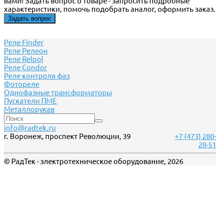
вами! Задать вопрос о товаре - запросить подробные
характеристики, помочь подобрать аналог, оформить заказ.
Задать вопрос
Реле Finder
Реле Релеон
Реле Relpol
Реле Сondor
Реле контроля фаз
Фотореле
Однофазные трансформаторы
Пускатели ПМЕ
Металлорукав
info@radtek.ru
г. Воронеж, проспект Революции, 39
+7 (473) 280-
28-51
© РадТек - электротехническое оборудование, 2026