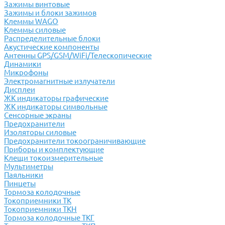
Зажимы винтовые
Зажимы и блоки зажимов
Клеммы WAGO
Клеммы силовые
Распределительные блоки
Акустические компоненты
Антенны GPS/GSM/WiFi/Телескопические
Динамики
Микрофоны
Электромагнитные излучатели
Дисплеи
ЖК индикаторы графические
ЖК индикаторы символьные
Сенсорные экраны
Предохранители
Изоляторы силовые
Предохранители токоограничивающие
Приборы и комплектующие
Клещи токоизмерительные
Мультиметры
Паяльники
Пинцеты
Тормоза колодочные
Токоприемники ТК
Токоприемники ТКН
Тормоза колодочные ТКГ