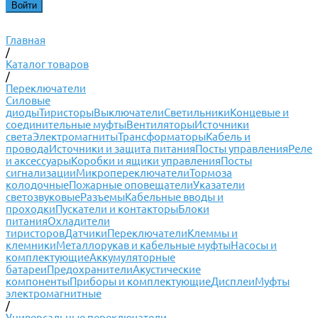
Главная
/
Каталог товаров
/
Переключатели
Силовые
диоды
Тиристоры
Выключатели
Светильники
Концевые и
соединительные муфты
Вентиляторы
Источники
света
Электромагниты
Трансформаторы
Кабель и
провода
Источники и защита питания
Посты управления
Реле
и аксессуары
Коробки и ящики управления
Посты
сигнализации
Микропереключатели
Тормоза
колодочные
Пожарные оповещатели
Указатели
светозвуковые
Разъемы
Кабельные вводы и
проходки
Пускатели и контакторы
Блоки
питания
Охладители
тиристоров
Датчики
Переключатели
Клеммы и
клемники
Металлорукав и кабельные муфты
Насосы и
комплектующие
Аккумуляторные
батареи
Предохранители
Акустические
компоненты
Приборы и комплектующие
Дисплеи
Муфты
электромагнитные
/
Универсальные переключатели