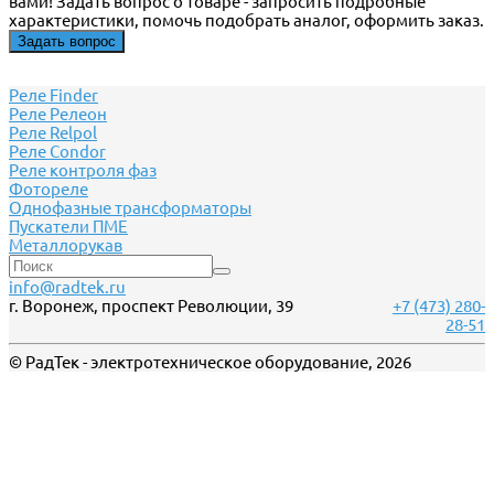
вами! Задать вопрос о товаре - запросить подробные
характеристики, помочь подобрать аналог, оформить заказ.
Задать вопрос
Реле Finder
Реле Релеон
Реле Relpol
Реле Сondor
Реле контроля фаз
Фотореле
Однофазные трансформаторы
Пускатели ПМЕ
Металлорукав
info@radtek.ru
г. Воронеж, проспект Революции, 39
+7 (473) 280-
28-51
© РадТек - электротехническое оборудование, 2026