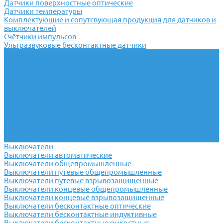
Датчики поверхностные оптические
Датчики температуры
Комплектующие и сопутсвующая продукция для датчиков и
выключателей
Счётчики импульсов
Ультразвуковые бесконтактные датчики
Переключатели
Универсальные переключатели
Переключатели кулачковые
Переключатели кнопочные
Переключатели крестовые
Переключатели пакетные
Переключатели пакетно-кулачковые
Переключатели поворотные
Тумблеры ТВ-1
Тумблеры
Антивандальные кнопки
Выключатели
Выключатели автоматические
Выключатели общепромышленные
Выключатели путевые общепромышленные
Выключатели путевые взрывозащищенные
Выключатели концевые общепромышленные
Выключатели концевые взрывозащищенные
Выключатели бесконтактные оптические
Выключатели бесконтактные индуктивные
Выключатели бесконтактные емкостные