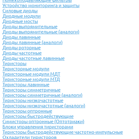
Помехоподавляющие фильтры
Устройство мониторинга и защиты
Силовые диоды
Диодные модули
Диодные мосты
Диоды выпрямительные
Диоды выпрямительные (аналоги)
Диоды лавинные
Диоды лавинные (аналоги)
Диоды роторные
Диоды частотные
Диоды частотные лавинные
Тиристоры
Тиристорные модули
Тиристорные модули МДТ
Тиристорные модули МТД
Тиристоры лавинные
Тиристоры симметричные
Тиристоры симметричные (аналоги)
Тиристоры низкочастотные
Тиристоры низкочастотные (аналоги)
Тиристоры оптронные
Тиристоры быстродействующие
Симисторы оптронные (Оптотриаки)
Блоки управления тиристорами
Тиристоры быстродействующие частотно-импульсные
Охладители тиристоров