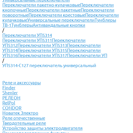
Переключатели пакетно-кулачковые
Переключатели
кнопочные
Переключатели пакетные
Переключатели
поворотные
Переключатели крестовые
Переключатели
кулачковые
Универсальные переключатели
Тумблеры
ТВ-1
Тумблеры
Антивандальные кнопки
/
Переключатели УП5314
Переключатели УП5311
Переключатели
УП5312
Переключатели УП5313
Переключатели
УП5314
Переключатели УП5315
Переключатели
УП5316
Переключатели УП5317
Переключатели УП
/
УП5314-С127 переключатель универсальный
Реле и аксессуары
Finder
Shenler
РЕЛЕОН
RelPol
CONDOR
Новатек Электро
Реле отечественные
Твердотельные реле
Устройство защиты электродвигателя