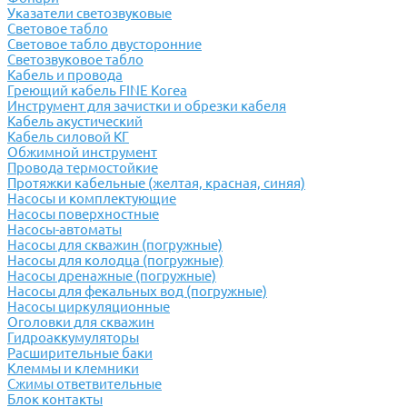
Указатели светозвуковые
Световое табло
Световое табло двусторонние
Светозвуковое табло
Кабель и провода
Греющий кабель FINE Korea
Инструмент для зачистки и обрезки кабеля
Кабель акустический
Кабель силовой КГ
Обжимной инструмент
Провода термостойкие
Протяжки кабельные (желтая, красная, синяя)
Насосы и комплектующие
Насосы поверхностные
Насосы-автоматы
Насосы для скважин (погружные)
Насосы для колодца (погружные)
Насосы дренажные (погружные)
Насосы для фекальных вод (погружные)
Насосы циркуляционные
Оголовки для скважин
Гидроаккумуляторы
Расширительные баки
Клеммы и клемники
Cжимы ответвительные
Блок контакты