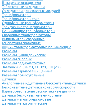
Штыревые охладители
Таблеточные охладители
Охладители для силовых модулей
Трансформаторы
Трансформаторы тока
Однофазные трансформаторы
Трехфазные трансформаторы
Понижающие трансформаторы
Сварочные трансформаторы
Выпрямители сварочные
Генераторы сварочные
Ящики трансформаторные понижающие
Разъемы
Разъемы цилиндрические
Разъемы силовые
Разъемы радиочастотные
Заглушки РС, 2РМТ, СНЦ23, СНЦ233
Разъемы взрывозащищенные
Разъемы прямоугольные
Датчики
Аналоговые индуктивные бесконтактные датчики
Бесконтактные датчики контроля скорости
Взрывобезопасные бесконтактные датчики
Датчики бесконтактные емкостные
Датчики магнитогерконовые
Датчики метки оптические