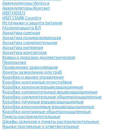
Аккумуляторы Ventura
Аккумуляторы Контакт
ИБП HIDEN
ИБП STARK Country
Источники и защита питания
Молниезащита ВЛ
Арматура сцепная
Арматура поддерживающая
Арматура соединительная
Арматура натяжная
Арматура контактная
Ковры и дорожки диэлектрические
Перемычки
Проводники заземляющие
Хомуты заземления для труб
Коробки и ящики управления
Коробки монтажные огнестойкие
Коробки зажимов взрывозащищенные
Коробки соединительные врывозащищенные
Коробки соединительные общепромышленные
Коробки чугунные взрывозащищенные
Коробки алюминиевые взрывозащищенные
Коробки монтажные общепромышленные
Пункты распределительные
Шкафы зажимов и пункты распределительные
Ящики протяжные и ответвительные