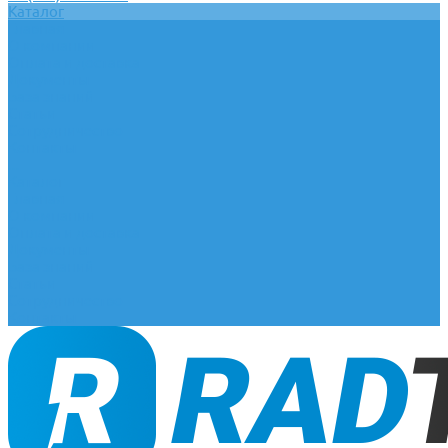
Каталог
Главная
О компании
Оплата и доставка
Документы
База знаний
Статьи
Сотрудничество
Контакты
...
Каталог
Главная
О компании
Оплата и доставка
Документы
База знаний
Статьи
Сотрудничество
Контакты