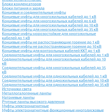
Блоки конденсаторов
Блоки питания и заряда
Концевые и соединительные муфты
Концевые муфты для многожильных кабелей до 1 кВ
Концевые муфты для многожильных кабелей до 6 кВ
Концевые муфты для многожильных кабелей до 10 кВ
Концевые муфты для многожильных кабелей до 35 кВ
Концевые муфты морозостойкие для многожильные
кабелей до 1 кВ
Концевые муфты не распостраняющие горение до 1 кВ
Концевые муфты не распостраняющие горение до 10 кВ
Концевые муфты для контрольных кабелей ККТ до 1 кВ
Соединительные муфты для многожильных кабелей до 1 кВ
Соединительные муфты для многожильных кабелей до 10
кВ
Соединительные муфты для многожильных кабелей до 35
кВ
Соединительные муфты для одножильных кабелей до 1 кВ
Соединительные муфты для одножильных кабелей до 10 кВ
Соединительные муфты для одножильных кабелей до 35 кВ
Источники света
Металлогалогенные лампы
Натриевые лампы
Ртутные лампы высокого давления
Муфты электромагнитные
Муфты электромагнитные фрикционные многодисковые