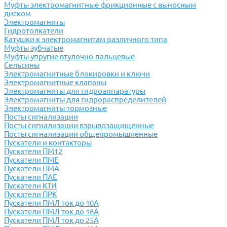
Муфты электромагнитные фрикционные с выносным
диском
Электромагниты
Гидротолкатели
Катушки к электромагнитам различного типа
Муфты зубчатые
Муфты упругие втулочно-пальцевые
Сельсины
Электромагнитные блокировки и ключи
Электромагнитные клапаны
Электромагниты для гидроаппаратуры
Электромагниты для гидрораспределителей
Электромагниты тормозные
Посты сигнализации
Посты сигнализации взрывозащищенные
Посты сигнализации общепромышленные
Пускатели и контакторы
Пускатели ПМ12
Пускатели ПМЕ
Пускатели ПМА
Пускатели ПАЕ
Пускатели КТИ
Пускатели ПРК
Пускатели ПМЛ ток до 10А
Пускатели ПМЛ ток до 16А
Пускатели ПМЛ ток до 25А