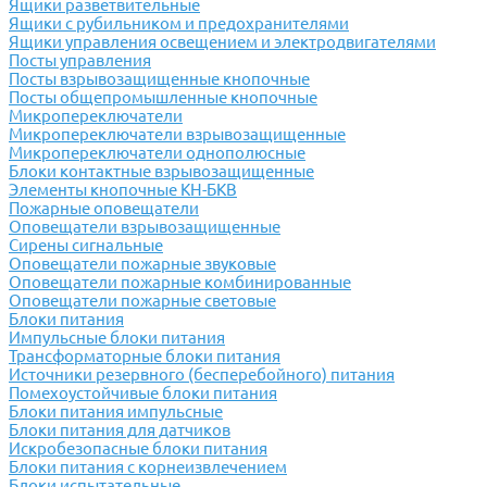
Ящики разветвительные
Ящики с рубильником и предохранителями
Ящики управления освещением и электродвигателями
Посты управления
Посты взрывозащищенные кнопочные
Посты общепромышленные кнопочные
Микропереключатели
Микропереключатели взрывозащищенные
Микропереключатели однополюсные
Блоки контактные взрывозащищенные
Элементы кнопочные КН-БКВ
Пожарные оповещатели
Оповещатели взрывозащищенные
Сирены сигнальные
Оповещатели пожарные звуковые
Оповещатели пожарные комбинированные
Оповещатели пожарные световые
Блоки питания
Импульсные блоки питания
Трансформаторные блоки питания
Источники резервного (бесперебойного) питания
Помехоустойчивые блоки питания
Блоки питания импульсные
Блоки питания для датчиков
Искробезопасные блоки питания
Блоки питания с корнеизвлечением
Блоки испытательные