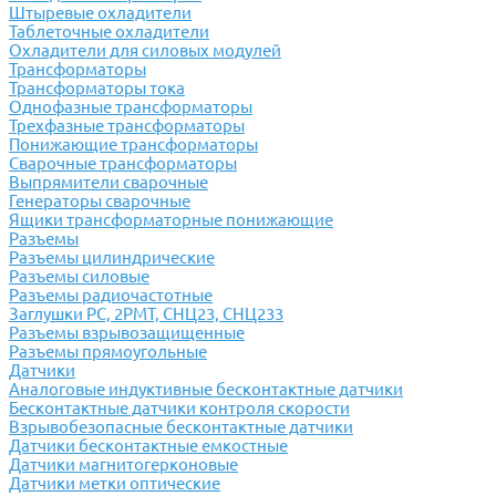
Штыревые охладители
Таблеточные охладители
Охладители для силовых модулей
Трансформаторы
Трансформаторы тока
Однофазные трансформаторы
Трехфазные трансформаторы
Понижающие трансформаторы
Сварочные трансформаторы
Выпрямители сварочные
Генераторы сварочные
Ящики трансформаторные понижающие
Разъемы
Разъемы цилиндрические
Разъемы силовые
Разъемы радиочастотные
Заглушки РС, 2РМТ, СНЦ23, СНЦ233
Разъемы взрывозащищенные
Разъемы прямоугольные
Датчики
Аналоговые индуктивные бесконтактные датчики
Бесконтактные датчики контроля скорости
Взрывобезопасные бесконтактные датчики
Датчики бесконтактные емкостные
Датчики магнитогерконовые
Датчики метки оптические