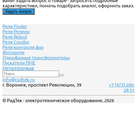
вами! Задать вопрос о товаре - запросить подробные
характеристики, помочь подобрать аналог, оформить заказ.
Задать вопрос
Реле Finder
Реле Релеон
Реле Relpol
Реле Сondor
Реле контроля фаз
Фотореле
Однофазные трансформаторы
Пускатели ПМЕ
Металлорукав
info@radtek.ru
г. Воронеж, проспект Революции, 39
+7 (473) 280-
28-51
© РадТек - электротехническое оборудование, 2026