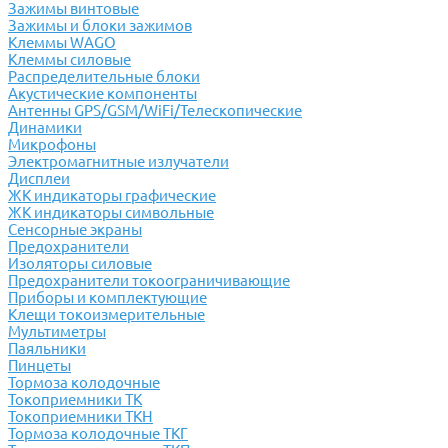
Зажимы винтовые
Зажимы и блоки зажимов
Клеммы WAGO
Клеммы силовые
Распределительные блоки
Акустические компоненты
Антенны GPS/GSM/WiFi/Телескопические
Динамики
Микрофоны
Электромагнитные излучатели
Дисплеи
ЖК индикаторы графические
ЖК индикаторы символьные
Сенсорные экраны
Предохранители
Изоляторы силовые
Предохранители токоограничивающие
Приборы и комплектующие
Клещи токоизмерительные
Мультиметры
Паяльники
Пинцеты
Тормоза колодочные
Токоприемники ТК
Токоприемники ТКН
Тормоза колодочные ТКГ