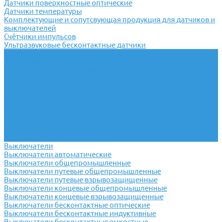
Датчики поверхностные оптические
Датчики температуры
Комплектующие и сопутсвующая продукция для датчиков и
выключателей
Счётчики импульсов
Ультразвуковые бесконтактные датчики
Переключатели
Универсальные переключатели
Переключатели кулачковые
Переключатели кнопочные
Переключатели крестовые
Переключатели пакетные
Переключатели пакетно-кулачковые
Переключатели поворотные
Тумблеры ТВ-1
Тумблеры
Антивандальные кнопки
Выключатели
Выключатели автоматические
Выключатели общепромышленные
Выключатели путевые общепромышленные
Выключатели путевые взрывозащищенные
Выключатели концевые общепромышленные
Выключатели концевые взрывозащищенные
Выключатели бесконтактные оптические
Выключатели бесконтактные индуктивные
Выключатели бесконтактные емкостные