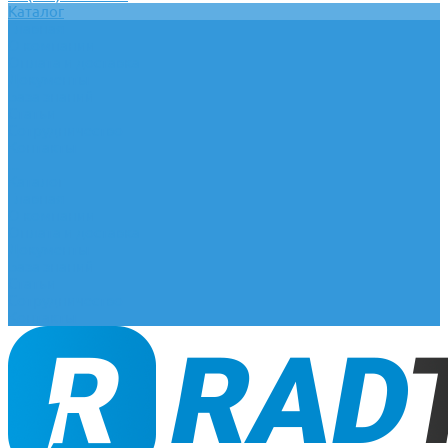
Каталог
Главная
О компании
Оплата и доставка
Документы
База знаний
Статьи
Сотрудничество
Контакты
...
Каталог
Главная
О компании
Оплата и доставка
Документы
База знаний
Статьи
Сотрудничество
Контакты