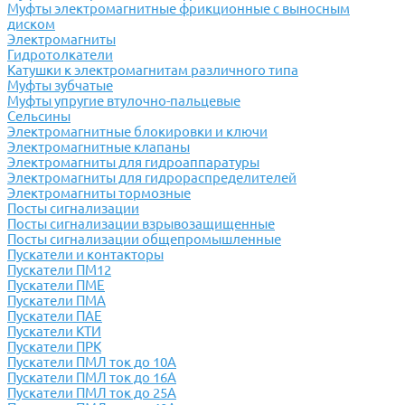
Муфты электромагнитные фрикционные с выносным
диском
Электромагниты
Гидротолкатели
Катушки к электромагнитам различного типа
Муфты зубчатые
Муфты упругие втулочно-пальцевые
Сельсины
Электромагнитные блокировки и ключи
Электромагнитные клапаны
Электромагниты для гидроаппаратуры
Электромагниты для гидрораспределителей
Электромагниты тормозные
Посты сигнализации
Посты сигнализации взрывозащищенные
Посты сигнализации общепромышленные
Пускатели и контакторы
Пускатели ПМ12
Пускатели ПМЕ
Пускатели ПМА
Пускатели ПАЕ
Пускатели КТИ
Пускатели ПРК
Пускатели ПМЛ ток до 10А
Пускатели ПМЛ ток до 16А
Пускатели ПМЛ ток до 25А