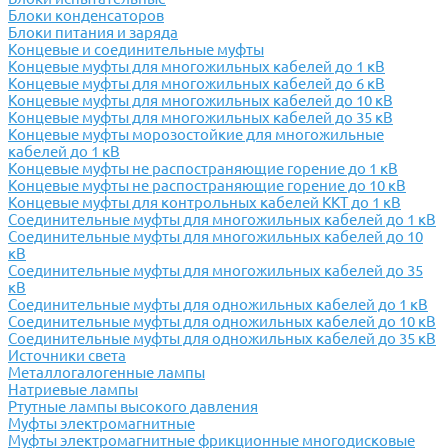
Блоки конденсаторов
Блоки питания и заряда
Концевые и соединительные муфты
Концевые муфты для многожильных кабелей до 1 кВ
Концевые муфты для многожильных кабелей до 6 кВ
Концевые муфты для многожильных кабелей до 10 кВ
Концевые муфты для многожильных кабелей до 35 кВ
Концевые муфты морозостойкие для многожильные
кабелей до 1 кВ
Концевые муфты не распостраняющие горение до 1 кВ
Концевые муфты не распостраняющие горение до 10 кВ
Концевые муфты для контрольных кабелей ККТ до 1 кВ
Соединительные муфты для многожильных кабелей до 1 кВ
Соединительные муфты для многожильных кабелей до 10
кВ
Соединительные муфты для многожильных кабелей до 35
кВ
Соединительные муфты для одножильных кабелей до 1 кВ
Соединительные муфты для одножильных кабелей до 10 кВ
Соединительные муфты для одножильных кабелей до 35 кВ
Источники света
Металлогалогенные лампы
Натриевые лампы
Ртутные лампы высокого давления
Муфты электромагнитные
Муфты электромагнитные фрикционные многодисковые