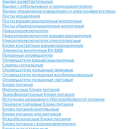
Ящики разветвительные
Ящики с рубильником и предохранителями
Ящики управления освещением и электродвигателями
Посты управления
Посты взрывозащищенные кнопочные
Посты общепромышленные кнопочные
Микропереключатели
Микропереключатели взрывозащищенные
Микропереключатели однополюсные
Блоки контактные взрывозащищенные
Элементы кнопочные КН-БКВ
Пожарные оповещатели
Оповещатели взрывозащищенные
Сирены сигнальные
Оповещатели пожарные звуковые
Оповещатели пожарные комбинированные
Оповещатели пожарные световые
Блоки питания
Импульсные блоки питания
Трансформаторные блоки питания
Источники резервного (бесперебойного) питания
Помехоустойчивые блоки питания
Блоки питания импульсные
Блоки питания для датчиков
Искробезопасные блоки питания
Блоки питания с корнеизвлечением
Блоки испытательные