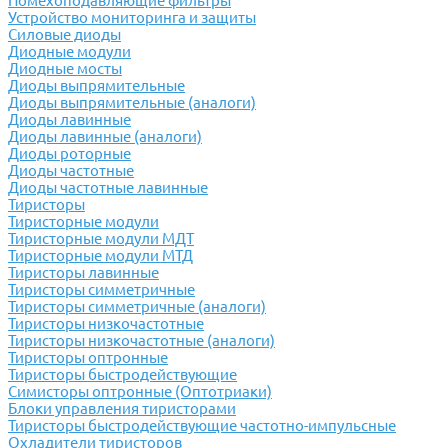
Помехоподавляющие фильтры
Устройство мониторинга и защиты
Силовые диоды
Диодные модули
Диодные мосты
Диоды выпрямительные
Диоды выпрямительные (аналоги)
Диоды лавинные
Диоды лавинные (аналоги)
Диоды роторные
Диоды частотные
Диоды частотные лавинные
Тиристоры
Тиристорные модули
Тиристорные модули МДТ
Тиристорные модули МТД
Тиристоры лавинные
Тиристоры симметричные
Тиристоры симметричные (аналоги)
Тиристоры низкочастотные
Тиристоры низкочастотные (аналоги)
Тиристоры оптронные
Тиристоры быстродействующие
Симисторы оптронные (Оптотриаки)
Блоки управления тиристорами
Тиристоры быстродействующие частотно-импульсные
Охладители тиристоров