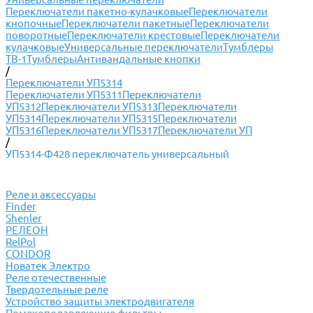
Переключатели пакетно-кулачковые
Переключатели
кнопочные
Переключатели пакетные
Переключатели
поворотные
Переключатели крестовые
Переключатели
кулачковые
Универсальные переключатели
Тумблеры
ТВ-1
Тумблеры
Антивандальные кнопки
/
Переключатели УП5314
Переключатели УП5311
Переключатели
УП5312
Переключатели УП5313
Переключатели
УП5314
Переключатели УП5315
Переключатели
УП5316
Переключатели УП5317
Переключатели УП
/
УП5314-Ф428 переключатель универсальный
Реле и аксессуары
Finder
Shenler
РЕЛЕОН
RelPol
CONDOR
Новатек Электро
Реле отечественные
Твердотельные реле
Устройство защиты электродвигателя