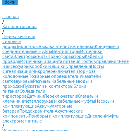
Главная
/
Каталог товаров
/
Переключатели
Силовые
диоды
Тиристоры
Выключатели
Светильники
Концевые и
соединительные муфты
Вентиляторы
Источники
света
Электромагниты
Трансформаторы
Кабель и
провода
Источники и защита питания
Посты управления
Реле
и аксессуары
Коробки и ящики управления
Посты
сигнализации
Микропереключатели
Тормоза
колодочные
Пожарные оповещатели
Указатели
светозвуковые
Разъемы
Кабельные вводы и
проходки
Пускатели и контакторы
Блоки
питания
Охладители
тиристоров
Датчики
Переключатели
Клеммы и
клемники
Металлорукав и кабельные муфты
Насосы и
комплектующие
Аккумуляторные
батареи
Предохранители
Акустические
компоненты
Приборы и комплектующие
Дисплеи
Муфты
электромагнитные
/
Универсальные переключатели