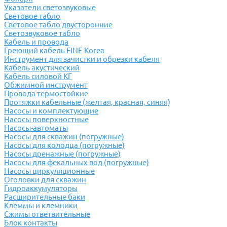
Указатели светозвуковые
Световое табло
Световое табло двусторонние
Светозвуковое табло
Кабель и провода
Греющий кабель FINE Korea
Инструмент для зачистки и обрезки кабеля
Кабель акустический
Кабель силовой КГ
Обжимной инструмент
Провода термостойкие
Протяжки кабельные (желтая, красная, синяя)
Насосы и комплектующие
Насосы поверхностные
Насосы-автоматы
Насосы для скважин (погружные)
Насосы для колодца (погружные)
Насосы дренажные (погружные)
Насосы для фекальных вод (погружные)
Насосы циркуляционные
Оголовки для скважин
Гидроаккумуляторы
Расширительные баки
Клеммы и клемники
Cжимы ответвительные
Блок контакты