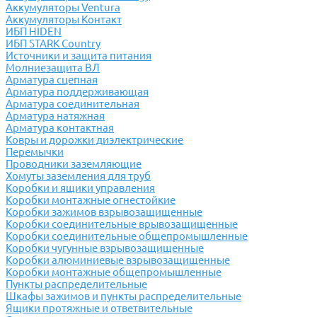
Аккумуляторы Ventura
Аккумуляторы Контакт
ИБП HIDEN
ИБП STARK Country
Источники и защита питания
Молниезащита ВЛ
Арматура сцепная
Арматура поддерживающая
Арматура соединительная
Арматура натяжная
Арматура контактная
Ковры и дорожки диэлектрические
Перемычки
Проводники заземляющие
Хомуты заземления для труб
Коробки и ящики управления
Коробки монтажные огнестойкие
Коробки зажимов взрывозащищенные
Коробки соединительные врывозащищенные
Коробки соединительные общепромышленные
Коробки чугунные взрывозащищенные
Коробки алюминиевые взрывозащищенные
Коробки монтажные общепромышленные
Пункты распределительные
Шкафы зажимов и пункты распределительные
Ящики протяжные и ответвительные