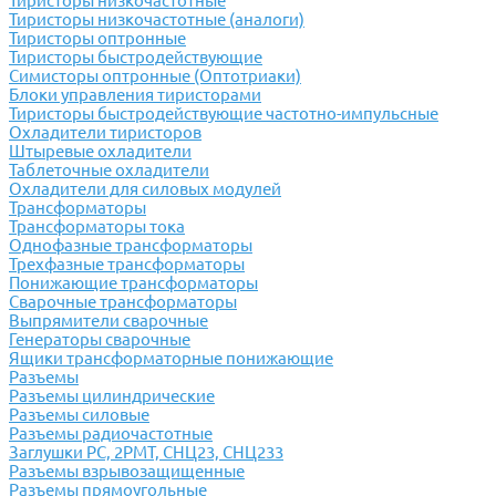
Тиристоры низкочастотные
Тиристоры низкочастотные (аналоги)
Тиристоры оптронные
Тиристоры быстродействующие
Симисторы оптронные (Оптотриаки)
Блоки управления тиристорами
Тиристоры быстродействующие частотно-импульсные
Охладители тиристоров
Штыревые охладители
Таблеточные охладители
Охладители для силовых модулей
Трансформаторы
Трансформаторы тока
Однофазные трансформаторы
Трехфазные трансформаторы
Понижающие трансформаторы
Сварочные трансформаторы
Выпрямители сварочные
Генераторы сварочные
Ящики трансформаторные понижающие
Разъемы
Разъемы цилиндрические
Разъемы силовые
Разъемы радиочастотные
Заглушки РС, 2РМТ, СНЦ23, СНЦ233
Разъемы взрывозащищенные
Разъемы прямоугольные