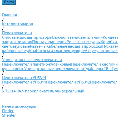
Главная
/
Каталог товаров
/
Переключатели
Силовые диоды
Тиристоры
Выключатели
Светильники
Концевы
защита питания
Посты управления
Реле и аксессуары
Коробки 
светозвуковые
Разъемы
Кабельные вводы и проходки
Пускате
кабельные муфты
Насосы и комплектующие
Аккумуляторные 
/
Универсальные переключатели
Переключатели пакетно-кулачковые
Переключатели кнопоч
кулачковые
Универсальные переключатели
Тумблеры ТВ-1
Ту
/
Переключатели УП5314
Переключатели УП5311
Переключатели УП5312
Переключател
/
УП5314-Ф69 переключатель универсальный
Реле и аксессуары
Finder
Shenler