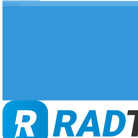
Каталог
Главная
О компании
Оплата и доставка
Документы
База знаний
Статьи
Сотрудничество
Контакты
...
Каталог
Главная
О компании
Оплата и доставка
Документы
База знаний
Статьи
Сотрудничество
Контакты