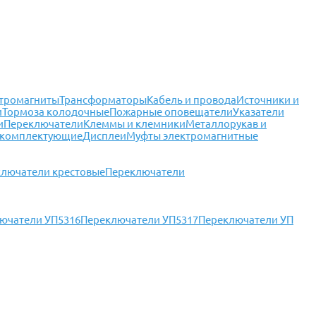
тромагниты
Трансформаторы
Кабель и провода
Источники и
и
Тормоза колодочные
Пожарные оповещатели
Указатели
и
Переключатели
Клеммы и клемники
Металлорукав и
 комплектующие
Дисплеи
Муфты электромагнитные
лючатели крестовые
Переключатели
ючатели УП5316
Переключатели УП5317
Переключатели УП