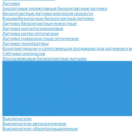
Датчики
Аналоговые индуктивные бесконтактные датчики
Бесконтактные датчики контроля скорости
Взрывобезопасные бесконтактные датчики
Датчики бесконтактные емкостные
Датчики магнитогерконовые
Датчики метки оптические
Датчики поверхностные оптические
Датчики температуры
Комплектующие и сопутсвующая продукция для датчиков и 
Счётчики импульсов
Ультразвуковые бесконтактные датчики
Переключатели
Универсальные переключатели
Переключатели кулачковые
Переключатели кнопочные
Переключатели крестовые
Переключатели пакетные
Переключатели пакетно-кулачковые
Переключатели поворотные
Тумблеры ТВ-1
Тумблеры
Антивандальные кнопки
Выключатели
Выключатели автоматические
Выключатели общепромышленные