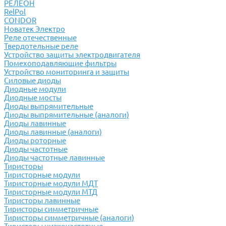
РЕЛЕОН
RelPol
CONDOR
Новатек Электро
Реле отечественные
Твердотельные реле
Устройство защиты электродвигателя
Помехоподавляющие фильтры
Устройство мониторинга и защиты
Силовые диоды
Диодные модули
Диодные мосты
Диоды выпрямительные
Диоды выпрямительные (аналоги)
Диоды лавинные
Диоды лавинные (аналоги)
Диоды роторные
Диоды частотные
Диоды частотные лавинные
Тиристоры
Тиристорные модули
Тиристорные модули МДТ
Тиристорные модули МТД
Тиристоры лавинные
Тиристоры симметричные
Тиристоры симметричные (аналоги)