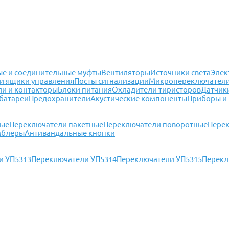
е и соединительные муфты
Вентиляторы
Источники света
Элек
и ящики управления
Посты сигнализации
Микропереключател
ли и контакторы
Блоки питания
Охладители тиристоров
Датчик
батареи
Предохранители
Акустические компоненты
Приборы и
ные
Переключатели пакетные
Переключатели поворотные
Перек
мблеры
Антивандальные кнопки
и УП5313
Переключатели УП5314
Переключатели УП5315
Перекл