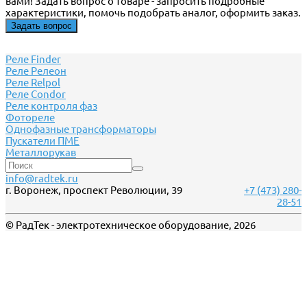
вами! Задать вопрос о товаре - запросить подробные
характеристики, помочь подобрать аналог, оформить заказ.
Задать вопрос
Реле Finder
Реле Релеон
Реле Relpol
Реле Сondor
Реле контроля фаз
Фотореле
Однофазные трансформаторы
Пускатели ПМЕ
Металлорукав
info@radtek.ru
г. Воронеж, проспект Революции, 39
+7 (473) 280-
28-51
© РадТек - электротехническое оборудование, 2026