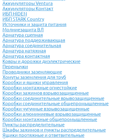
Аккумуляторы Ventura
Аккумуляторы Контакт
ИБП HIDEN
ИБП STARK Country
Источники и защита питания
Молниезащита ВЛ
Арматура сцепная
Арматура поддерживающая
Арматура соединительная
Арматура натяжная
Арматура контактная
Ковры и дорожки диэлектрические
Перемычки
Проводники заземляющие
Хомуты заземления для труб
Коробки и ящики управления
Коробки монтажные огнестойкие
Коробки зажимов взрывозащищенные
Коробки соединительные врывозащищенные
Коробки соединительные общепромышленные
Коробки чугунные взрывозащищенные
Коробки алюминиевые взрывозащищенные
Коробки монтажные общепромышленные
Пункты распределительные
Шкафы зажимов и пункты распределительные
Ящики протяжные и ответвительные