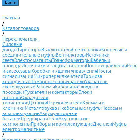
Главная
/
Каталог товаров
/
Переключатели
Силовые
диоды
Тиристоры
Выключатели
Светильники
Концевые и
соединительные муфты
Вентиляторы
Источники
света
Электромагниты
Трансформаторы
Кабель и
провода
Источники и защита питания
Посты управления
Реле
и аксессуары
Коробки и ящики управления
Посты
сигнализации
Микропереключатели
Тормоза
колодочные
Пожарные оповещатели
Указатели
светозвуковые
Разъемы
Кабельные вводы и
проходки
Пускатели и контакторы
Блоки
питания
Охладители
тиристоров
Датчики
Переключатели
Клеммы и
клемники
Металлорукав и кабельные муфты
Насосы и
комплектующие
Аккумуляторные
батареи
Предохранители
Акустические
компоненты
Приборы и комплектующие
Дисплеи
Муфты
электромагнитные
/
Универсальные переключатели