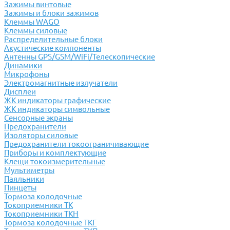
Зажимы винтовые
Зажимы и блоки зажимов
Клеммы WAGO
Клеммы силовые
Распределительные блоки
Акустические компоненты
Антенны GPS/GSM/WiFi/Телескопические
Динамики
Микрофоны
Электромагнитные излучатели
Дисплеи
ЖК индикаторы графические
ЖК индикаторы символьные
Сенсорные экраны
Предохранители
Изоляторы силовые
Предохранители токоограничивающие
Приборы и комплектующие
Клещи токоизмерительные
Мультиметры
Паяльники
Пинцеты
Тормоза колодочные
Токоприемники ТК
Токоприемники ТКН
Тормоза колодочные ТКГ