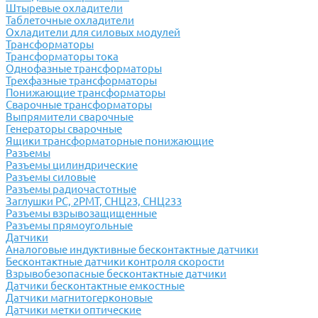
Штыревые охладители
Таблеточные охладители
Охладители для силовых модулей
Трансформаторы
Трансформаторы тока
Однофазные трансформаторы
Трехфазные трансформаторы
Понижающие трансформаторы
Сварочные трансформаторы
Выпрямители сварочные
Генераторы сварочные
Ящики трансформаторные понижающие
Разъемы
Разъемы цилиндрические
Разъемы силовые
Разъемы радиочастотные
Заглушки РС, 2РМТ, СНЦ23, СНЦ233
Разъемы взрывозащищенные
Разъемы прямоугольные
Датчики
Аналоговые индуктивные бесконтактные датчики
Бесконтактные датчики контроля скорости
Взрывобезопасные бесконтактные датчики
Датчики бесконтактные емкостные
Датчики магнитогерконовые
Датчики метки оптические