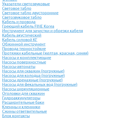
Указатели светозвуковые
Световое табло
Световое табло двусторонние
Светозвуковое табло
Кабель и провода
Греющий кабель FINE Korea
Инструмент для зачистки и обрезки кабеля
Кабель акустический
Кабель силовой КГ
Обжимной инструмент
Провода термостойкие
Протяжки кабельные (желтая, красная, синяя)
Насосы и комплектующие
Насосы поверхностные
Насосы-автоматы
Насосы для скважин (погружные)
Насосы для колодца (погружные)
Насосы дренажные (погружные)
Насосы для фекальных вод (погружные)
Насосы циркуляционные
Оголовки для скважин
Гидроаккумуляторы
Расширительные баки
Клеммы и клемники
Cжимы ответвительные
Блок контакты