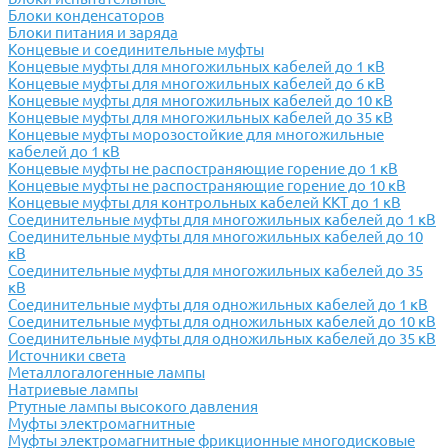
Блоки конденсаторов
Блоки питания и заряда
Концевые и соединительные муфты
Концевые муфты для многожильных кабелей до 1 кВ
Концевые муфты для многожильных кабелей до 6 кВ
Концевые муфты для многожильных кабелей до 10 кВ
Концевые муфты для многожильных кабелей до 35 кВ
Концевые муфты морозостойкие для многожильные
кабелей до 1 кВ
Концевые муфты не распостраняющие горение до 1 кВ
Концевые муфты не распостраняющие горение до 10 кВ
Концевые муфты для контрольных кабелей ККТ до 1 кВ
Соединительные муфты для многожильных кабелей до 1 кВ
Соединительные муфты для многожильных кабелей до 10
кВ
Соединительные муфты для многожильных кабелей до 35
кВ
Соединительные муфты для одножильных кабелей до 1 кВ
Соединительные муфты для одножильных кабелей до 10 кВ
Соединительные муфты для одножильных кабелей до 35 кВ
Источники света
Металлогалогенные лампы
Натриевые лампы
Ртутные лампы высокого давления
Муфты электромагнитные
Муфты электромагнитные фрикционные многодисковые