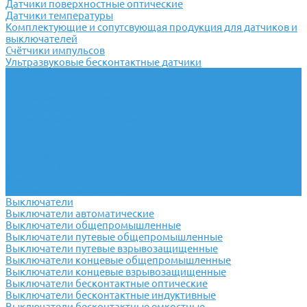
Датчики поверхностные оптические
Датчики температуры
Комплектующие и сопутсвующая продукция для датчиков и
выключателей
Счётчики импульсов
Ультразвуковые бесконтактные датчики
Переключатели
Универсальные переключатели
Переключатели кулачковые
Переключатели кнопочные
Переключатели крестовые
Переключатели пакетные
Переключатели пакетно-кулачковые
Переключатели поворотные
Тумблеры ТВ-1
Тумблеры
Антивандальные кнопки
Выключатели
Выключатели автоматические
Выключатели общепромышленные
Выключатели путевые общепромышленные
Выключатели путевые взрывозащищенные
Выключатели концевые общепромышленные
Выключатели концевые взрывозащищенные
Выключатели бесконтактные оптические
Выключатели бесконтактные индуктивные
Выключатели бесконтактные емкостные