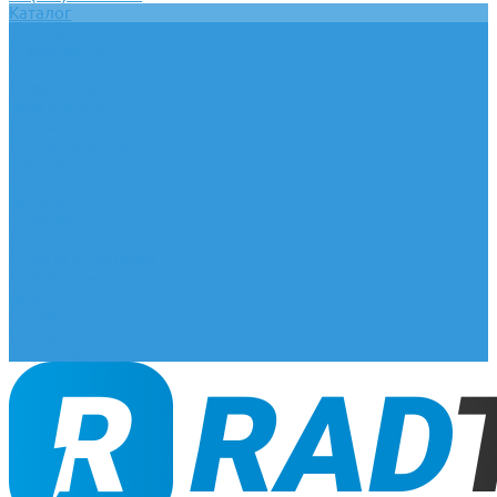
Каталог
Главная
О компании
Оплата и доставка
Документы
База знаний
Статьи
Сотрудничество
Контакты
...
Каталог
Главная
О компании
Оплата и доставка
Документы
База знаний
Статьи
Сотрудничество
Контакты