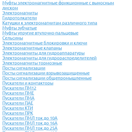
Муфты электромагнитные фрикционные с выносным
диском
Электромагниты
Гидротолкатели
Катушки к электромагнитам различного типа
Муфты зубчатые
Муфты упругие втулочно-пальцевые
Сельсины
Электромагнитные блокировки и ключи
Электромагнитные клапаны
Электромагниты для гидроаппаратуры
Электромагниты для гидрораспределителей
Электромагниты тормозные
Посты сигнализации
Посты сигнализации взрывозащищенные
Посты сигнализации общепромышленные
Пускатели и контакторы
Пускатели ПМ12
Пускатели ПМЕ
Пускатели ПМА
Пускатели ПАЕ
Пускатели КТИ
Пускатели ПРК
Пускатели ПМЛ ток до 10А
Пускатели ПМЛ ток до 16А
Пускатели ПМЛ ток до 25А