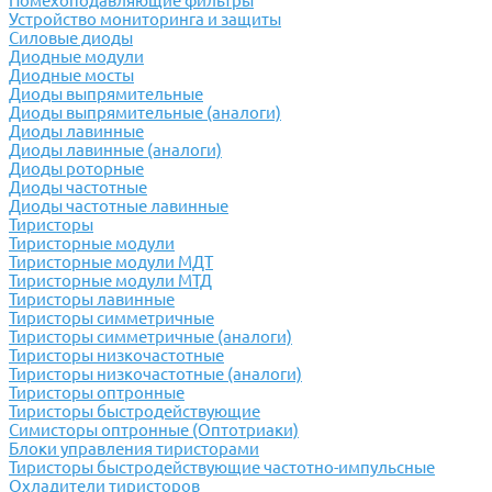
Помехоподавляющие фильтры
Устройство мониторинга и защиты
Силовые диоды
Диодные модули
Диодные мосты
Диоды выпрямительные
Диоды выпрямительные (аналоги)
Диоды лавинные
Диоды лавинные (аналоги)
Диоды роторные
Диоды частотные
Диоды частотные лавинные
Тиристоры
Тиристорные модули
Тиристорные модули МДТ
Тиристорные модули МТД
Тиристоры лавинные
Тиристоры симметричные
Тиристоры симметричные (аналоги)
Тиристоры низкочастотные
Тиристоры низкочастотные (аналоги)
Тиристоры оптронные
Тиристоры быстродействующие
Симисторы оптронные (Оптотриаки)
Блоки управления тиристорами
Тиристоры быстродействующие частотно-импульсные
Охладители тиристоров