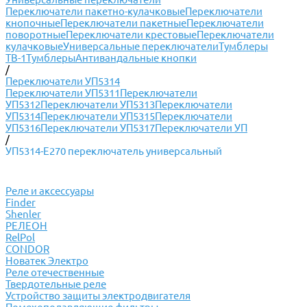
Переключатели пакетно-кулачковые
Переключатели
кнопочные
Переключатели пакетные
Переключатели
поворотные
Переключатели крестовые
Переключатели
кулачковые
Универсальные переключатели
Тумблеры
ТВ-1
Тумблеры
Антивандальные кнопки
/
Переключатели УП5314
Переключатели УП5311
Переключатели
УП5312
Переключатели УП5313
Переключатели
УП5314
Переключатели УП5315
Переключатели
УП5316
Переключатели УП5317
Переключатели УП
/
УП5314-Е270 переключатель универсальный
Реле и аксессуары
Finder
Shenler
РЕЛЕОН
RelPol
CONDOR
Новатек Электро
Реле отечественные
Твердотельные реле
Устройство защиты электродвигателя