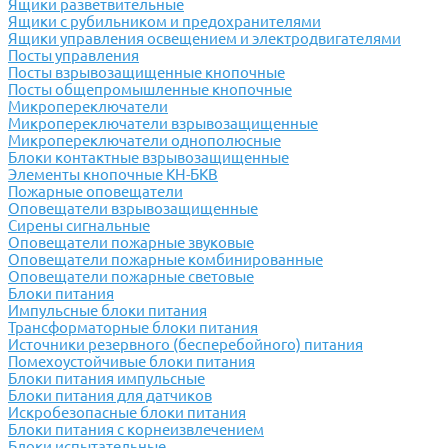
Ящики разветвительные
Ящики с рубильником и предохранителями
Ящики управления освещением и электродвигателями
Посты управления
Посты взрывозащищенные кнопочные
Посты общепромышленные кнопочные
Микропереключатели
Микропереключатели взрывозащищенные
Микропереключатели однополюсные
Блоки контактные взрывозащищенные
Элементы кнопочные КН-БКВ
Пожарные оповещатели
Оповещатели взрывозащищенные
Сирены сигнальные
Оповещатели пожарные звуковые
Оповещатели пожарные комбинированные
Оповещатели пожарные световые
Блоки питания
Импульсные блоки питания
Трансформаторные блоки питания
Источники резервного (бесперебойного) питания
Помехоустойчивые блоки питания
Блоки питания импульсные
Блоки питания для датчиков
Искробезопасные блоки питания
Блоки питания с корнеизвлечением
Блоки испытательные