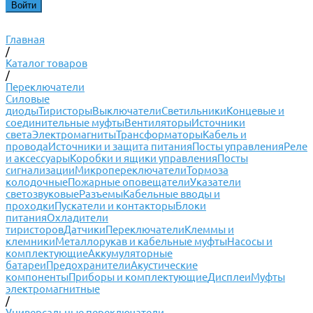
Главная
/
Каталог товаров
/
Переключатели
Силовые
диоды
Тиристоры
Выключатели
Светильники
Концевые и
соединительные муфты
Вентиляторы
Источники
света
Электромагниты
Трансформаторы
Кабель и
провода
Источники и защита питания
Посты управления
Реле
и аксессуары
Коробки и ящики управления
Посты
сигнализации
Микропереключатели
Тормоза
колодочные
Пожарные оповещатели
Указатели
светозвуковые
Разъемы
Кабельные вводы и
проходки
Пускатели и контакторы
Блоки
питания
Охладители
тиристоров
Датчики
Переключатели
Клеммы и
клемники
Металлорукав и кабельные муфты
Насосы и
комплектующие
Аккумуляторные
батареи
Предохранители
Акустические
компоненты
Приборы и комплектующие
Дисплеи
Муфты
электромагнитные
/
Универсальные переключатели