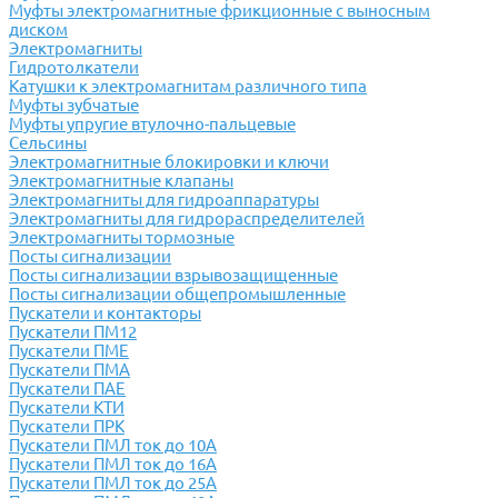
Муфты электромагнитные фрикционные с выносным
диском
Электромагниты
Гидротолкатели
Катушки к электромагнитам различного типа
Муфты зубчатые
Муфты упругие втулочно-пальцевые
Сельсины
Электромагнитные блокировки и ключи
Электромагнитные клапаны
Электромагниты для гидроаппаратуры
Электромагниты для гидрораспределителей
Электромагниты тормозные
Посты сигнализации
Посты сигнализации взрывозащищенные
Посты сигнализации общепромышленные
Пускатели и контакторы
Пускатели ПМ12
Пускатели ПМЕ
Пускатели ПМА
Пускатели ПАЕ
Пускатели КТИ
Пускатели ПРК
Пускатели ПМЛ ток до 10А
Пускатели ПМЛ ток до 16А
Пускатели ПМЛ ток до 25А