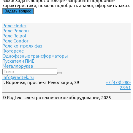
вами! Задать вопрос о товаре - запросить подробные
характеристики, помочь подобрать аналог, оформить заказ.
Задать вопрос
Реле Finder
Реле Релеон
Реле Relpol
Реле Сondor
Реле контроля фаз
Фотореле
Однофазные трансформаторы
Пускатели ПМЕ
Металлорукав
info@radtek.ru
г. Воронеж, проспект Революции, 39
+7 (473) 280-
28-51
© РадТек - электротехническое оборудование, 2026