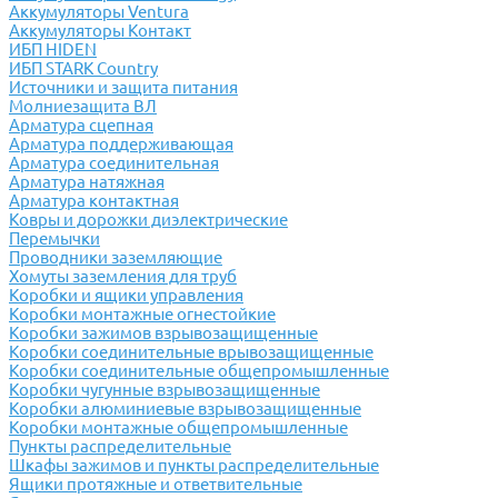
Аккумуляторы Ventura
Аккумуляторы Контакт
ИБП HIDEN
ИБП STARK Country
Источники и защита питания
Молниезащита ВЛ
Арматура сцепная
Арматура поддерживающая
Арматура соединительная
Арматура натяжная
Арматура контактная
Ковры и дорожки диэлектрические
Перемычки
Проводники заземляющие
Хомуты заземления для труб
Коробки и ящики управления
Коробки монтажные огнестойкие
Коробки зажимов взрывозащищенные
Коробки соединительные врывозащищенные
Коробки соединительные общепромышленные
Коробки чугунные взрывозащищенные
Коробки алюминиевые взрывозащищенные
Коробки монтажные общепромышленные
Пункты распределительные
Шкафы зажимов и пункты распределительные
Ящики протяжные и ответвительные