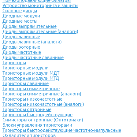
Помехоподавляющие фильтры
Устройство мониторинга и защиты
Силовые диоды
Диодные модули
Диодные мосты
Диоды выпрямительные
Диоды выпрямительные (аналоги)
Диоды лавинные
Диоды лавинные (аналоги)
Диоды роторные
Диоды частотные
Диоды частотные лавинные
Тиристоры
Тиристорные модули
Тиристорные модули МДТ
Тиристорные модули МТД
Тиристоры лавинные
Тиристоры симметричные
Тиристоры симметричные (аналоги)
Тиристоры низкочастотные
Тиристоры низкочастотные (аналоги)
Тиристоры оптронные
Тиристоры быстродействующие
Симисторы оптронные (Оптотриаки)
Блоки управления тиристорами
Тиристоры быстродействующие частотно-импульсные
Охладители тиристоров