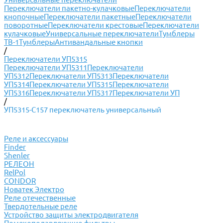
Переключатели пакетно-кулачковые
Переключатели
кнопочные
Переключатели пакетные
Переключатели
поворотные
Переключатели крестовые
Переключатели
кулачковые
Универсальные переключатели
Тумблеры
ТВ-1
Тумблеры
Антивандальные кнопки
/
Переключатели УП5315
Переключатели УП5311
Переключатели
УП5312
Переключатели УП5313
Переключатели
УП5314
Переключатели УП5315
Переключатели
УП5316
Переключатели УП5317
Переключатели УП
/
УП5315-С157 переключатель универсальный
Реле и аксессуары
Finder
Shenler
РЕЛЕОН
RelPol
CONDOR
Новатек Электро
Реле отечественные
Твердотельные реле
Устройство защиты электродвигателя