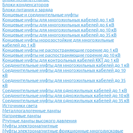
Блоки конденсаторов
Блоки питания и заряда
Концевые и соединительные муфты
Концевые муфты для многожильных кабелей до 1 кВ
Концевые муфты для многожильных кабелей до 6 кВ
Концевые муфты для многожильных кабелей до 10 кВ
Концевые муфты для многожильных кабелей до 35 кВ
Концевые муфты морозостойкие для многожильные
кабелей до 1 кВ
Концевые муфты не распостраняющие горение до 1 кВ
Концевые муфты не распостраняющие горение до 10 кВ
Концевые муфты для контрольных кабелей ККТ до 1 кВ
Соединительные муфты для многожильных кабелей до 1 кВ
Соединительные муфты для многожильных кабелей до 10
кВ
Соединительные муфты для многожильных кабелей до 35
кВ
Соединительные муфты для одножильных кабелей до 1 кВ
Соединительные муфты для одножильных кабелей до 10 кВ
Соединительные муфты для одножильных кабелей до 35 кВ
Источники света
Металлогалогенные лампы
Натриевые лампы
Ртутные лампы высокого давления
Муфты электромагнитные
Муфты электромагнитные фрикционные многодисковые