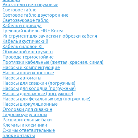
Указатели светозвуковые
Световое табло
Световое табло двусторонние
Светозвуковое табло
Кабель и провода
Греющий кабель FINE Korea
Инструмент для зачистки и обрезки кабеля
Кабель акустический
Кабель силовой КГ
Обжимной инструмент
Провода термостойкие
Протяжки кабельные (желтая, красная, синяя)
Насосы и комплектующие
Насосы поверхностные
Насосы-автоматы
Насосы для скважин (погружные)
Насосы для колодца (погружные)
Насосы дренажные (погружные)
Насосы для фекальных вод (погружные)
Насосы циркуляционные
Оголовки для скважин
Гидроаккумуляторы
Расширительные баки
Клеммы и клемники
Cжимы ответвительные
Блок контакты