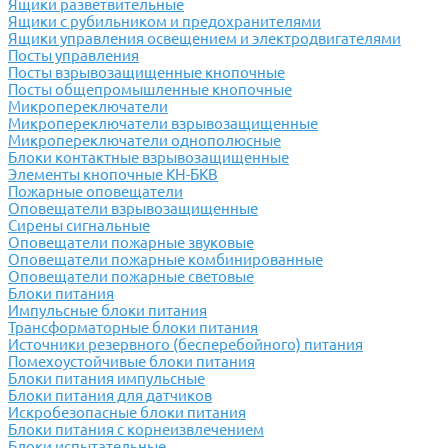
Ящики разветвительные
Ящики с рубильником и предохранителями
Ящики управления освещением и электродвигателями
Посты управления
Посты взрывозащищенные кнопочные
Посты общепромышленные кнопочные
Микропереключатели
Микропереключатели взрывозащищенные
Микропереключатели однополюсные
Блоки контактные взрывозащищенные
Элементы кнопочные КН-БКВ
Пожарные оповещатели
Оповещатели взрывозащищенные
Сирены сигнальные
Оповещатели пожарные звуковые
Оповещатели пожарные комбинированные
Оповещатели пожарные световые
Блоки питания
Импульсные блоки питания
Трансформаторные блоки питания
Источники резервного (бесперебойного) питания
Помехоустойчивые блоки питания
Блоки питания импульсные
Блоки питания для датчиков
Искробезопасные блоки питания
Блоки питания с корнеизвлечением
Блоки испытательные