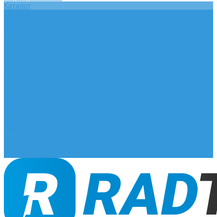
Каталог
Главная
О компании
Оплата и доставка
Документы
База знаний
Статьи
Сотрудничество
Контакты
...
Каталог
Главная
О компании
Оплата и доставка
Документы
База знаний
Статьи
Сотрудничество
Контакты