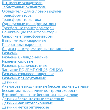
Штыревые охладители
Таблеточные охладители
Охладители для силовых модулей
Трансформаторы
Трансформаторы тока
Однофазные трансформаторы
Трехфазные трансформаторы
Понижающие трансформаторы
Сварочные трансформаторы
Выпрямители сварочные
Генераторы сварочные
Ящики трансформаторные понижающие
Разъемы
Разъемы цилиндрические
Разъемы силовые
Разъемы радиочастотные
Заглушки РС, 2РМТ, СНЦ23, СНЦ233
Разъемы взрывозащищенные
Разъемы прямоугольные
Датчики
Аналоговые индуктивные бесконтактные датчики
Бесконтактные датчики контроля скорости
Взрывобезопасные бесконтактные датчики
Датчики бесконтактные емкостные
Датчики магнитогерконовые
Датчики метки оптические