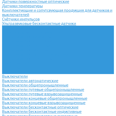
Датчики поверхностные оптические
Датчики температуры
Комплектующие и сопутсвующая продукция для датчиков и
выключателей
Счётчики импульсов
Ультразвуковые бесконтактные датчики
Переключатели
Универсальные переключатели
Переключатели кулачковые
Переключатели кнопочные
Переключатели крестовые
Переключатели пакетные
Переключатели пакетно-кулачковые
Переключатели поворотные
Тумблеры ТВ-1
Тумблеры
Антивандальные кнопки
Выключатели
Выключатели автоматические
Выключатели общепромышленные
Выключатели путевые общепромышленные
Выключатели путевые взрывозащищенные
Выключатели концевые общепромышленные
Выключатели концевые взрывозащищенные
Выключатели бесконтактные оптические
Выключатели бесконтактные индуктивные
Выключатели бесконтактные емкостные