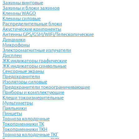
Зажимы винтовые
Зажимы и блоки зажимов
Клеммы WAGO
Клеммы силовые
Распределительные блоки
Акустические компоненты
Антенны GPS/GSM/WiFi/Телескопические
Динамики
Микрофоны
Электромагнитные излучатели
Дисплеи
ЖК индикаторы графические
ЖК индикаторы символьные
Сенсорные экраны
Предохранители
Изоляторы силовые
Предохранители токоограничивающие
Приборы и комплектующие
Клещи токоизмерительные
Мультиметры
Паяльники
Пинцеты
Тормоза колодочные
Токоприемники ТК
Токоприемники ТКН
Тормоза колодочные ТКГ