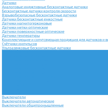
Датчики
Аналоговые индуктивные бесконтактные датчики
Бесконтактные датчики контроля скорости
Взрывобезопасные бесконтактные датчики
Датчики бесконтактные емкостные
Датчики магнитогерконовые
Датчики метки оптические
Датчики поверхностные оптические
Датчики температуры
Комплектующие и сопутсвующая продукция для датчиков и 
Счётчики импульсов
Ультразвуковые бесконтактные датчики
Переключатели
Универсальные переключатели
Переключатели кулачковые
Переключатели кнопочные
Переключатели крестовые
Переключатели пакетные
Переключатели пакетно-кулачковые
Переключатели поворотные
Тумблеры ТВ-1
Тумблеры
Антивандальные кнопки
Выключатели
Выключатели автоматические
Выключатели общепромышленные