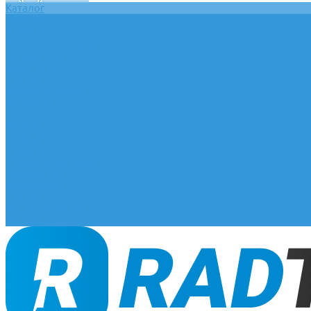
Каталог
Главная
О компании
Оплата и доставка
Документы
База знаний
Статьи
Сотрудничество
Контакты
...
Каталог
Главная
О компании
Оплата и доставка
Документы
База знаний
Статьи
Сотрудничество
Контакты