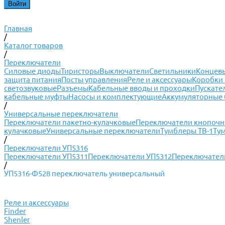
Главная
/
Каталог товаров
/
Переключатели
Силовые диоды
Тиристоры
Выключатели
Светильники
Концевы
защита питания
Посты управления
Реле и аксессуары
Коробки 
светозвуковые
Разъемы
Кабельные вводы и проходки
Пускате
кабельные муфты
Насосы и комплектующие
Аккумуляторные 
/
Универсальные переключатели
Переключатели пакетно-кулачковые
Переключатели кнопоч
кулачковые
Универсальные переключатели
Тумблеры ТВ-1
Ту
/
Переключатели УП5316
Переключатели УП5311
Переключатели УП5312
Переключател
/
УП5316-Ф528 переключатель универсальный
Реле и аксессуары
Finder
Shenler