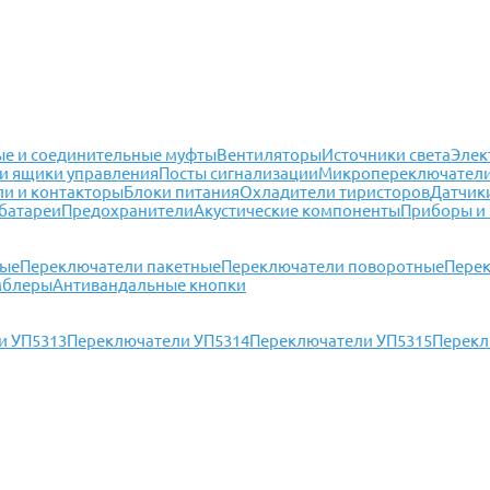
е и соединительные муфты
Вентиляторы
Источники света
Элек
и ящики управления
Посты сигнализации
Микропереключател
ли и контакторы
Блоки питания
Охладители тиристоров
Датчик
батареи
Предохранители
Акустические компоненты
Приборы и
ные
Переключатели пакетные
Переключатели поворотные
Перек
мблеры
Антивандальные кнопки
и УП5313
Переключатели УП5314
Переключатели УП5315
Перекл