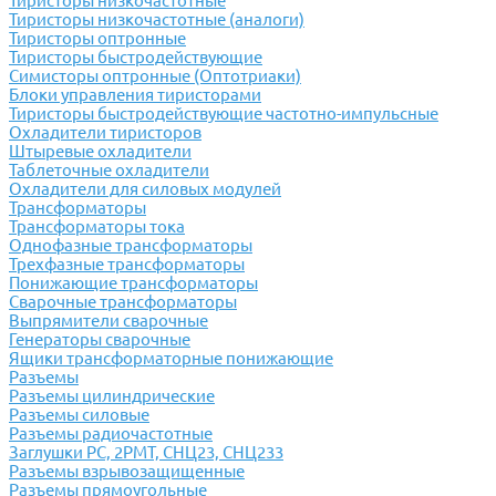
Тиристоры низкочастотные
Тиристоры низкочастотные (аналоги)
Тиристоры оптронные
Тиристоры быстродействующие
Симисторы оптронные (Оптотриаки)
Блоки управления тиристорами
Тиристоры быстродействующие частотно-импульсные
Охладители тиристоров
Штыревые охладители
Таблеточные охладители
Охладители для силовых модулей
Трансформаторы
Трансформаторы тока
Однофазные трансформаторы
Трехфазные трансформаторы
Понижающие трансформаторы
Сварочные трансформаторы
Выпрямители сварочные
Генераторы сварочные
Ящики трансформаторные понижающие
Разъемы
Разъемы цилиндрические
Разъемы силовые
Разъемы радиочастотные
Заглушки РС, 2РМТ, СНЦ23, СНЦ233
Разъемы взрывозащищенные
Разъемы прямоугольные