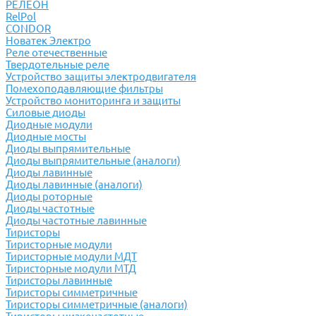
РЕЛЕОН
RelPol
CONDOR
Новатек Электро
Реле отечественные
Твердотельные реле
Устройство защиты электродвигателя
Помехоподавляющие фильтры
Устройство мониторинга и защиты
Силовые диоды
Диодные модули
Диодные мосты
Диоды выпрямительные
Диоды выпрямительные (аналоги)
Диоды лавинные
Диоды лавинные (аналоги)
Диоды роторные
Диоды частотные
Диоды частотные лавинные
Тиристоры
Тиристорные модули
Тиристорные модули МДТ
Тиристорные модули МТД
Тиристоры лавинные
Тиристоры симметричные
Тиристоры симметричные (аналоги)