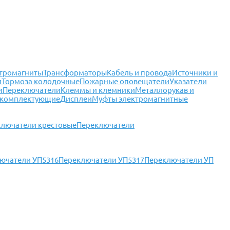
тромагниты
Трансформаторы
Кабель и провода
Источники и
и
Тормоза колодочные
Пожарные оповещатели
Указатели
и
Переключатели
Клеммы и клемники
Металлорукав и
 комплектующие
Дисплеи
Муфты электромагнитные
лючатели крестовые
Переключатели
ючатели УП5316
Переключатели УП5317
Переключатели УП