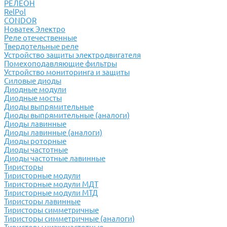
РЕЛЕОН
RelPol
CONDOR
Новатек Электро
Реле отечественные
Твердотельные реле
Устройство защиты электродвигателя
Помехоподавляющие фильтры
Устройство мониторинга и защиты
Силовые диоды
Диодные модули
Диодные мосты
Диоды выпрямительные
Диоды выпрямительные (аналоги)
Диоды лавинные
Диоды лавинные (аналоги)
Диоды роторные
Диоды частотные
Диоды частотные лавинные
Тиристоры
Тиристорные модули
Тиристорные модули МДТ
Тиристорные модули МТД
Тиристоры лавинные
Тиристоры симметричные
Тиристоры симметричные (аналоги)