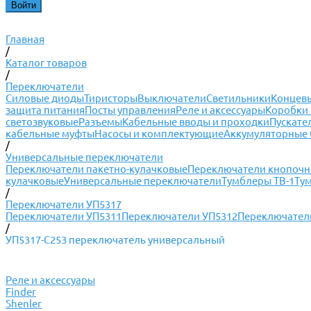
Главная
/
Каталог товаров
/
Переключатели
Силовые диоды
Тиристоры
Выключатели
Светильники
Концевы
защита питания
Посты управления
Реле и аксессуары
Коробки 
светозвуковые
Разъемы
Кабельные вводы и проходки
Пускате
кабельные муфты
Насосы и комплектующие
Аккумуляторные 
/
Универсальные переключатели
Переключатели пакетно-кулачковые
Переключатели кнопоч
кулачковые
Универсальные переключатели
Тумблеры ТВ-1
Ту
/
Переключатели УП5317
Переключатели УП5311
Переключатели УП5312
Переключател
/
УП5317-С253 переключатель универсальный
Реле и аксессуары
Finder
Shenler