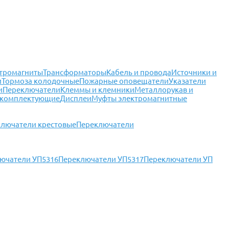
тромагниты
Трансформаторы
Кабель и провода
Источники и
и
Тормоза колодочные
Пожарные оповещатели
Указатели
и
Переключатели
Клеммы и клемники
Металлорукав и
 комплектующие
Дисплеи
Муфты электромагнитные
лючатели крестовые
Переключатели
ючатели УП5316
Переключатели УП5317
Переключатели УП