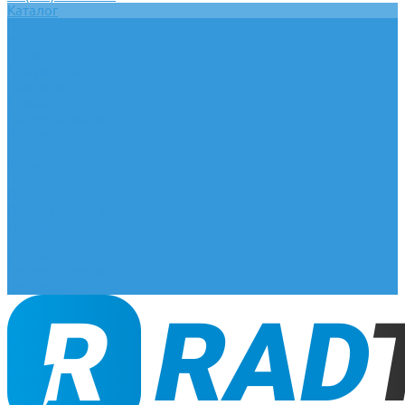
Каталог
Главная
О компании
Оплата и доставка
Документы
База знаний
Статьи
Сотрудничество
Контакты
...
Каталог
Главная
О компании
Оплата и доставка
Документы
База знаний
Статьи
Сотрудничество
Контакты