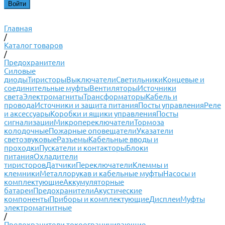
Главная
/
Каталог товаров
/
Предохранители
Силовые
диоды
Тиристоры
Выключатели
Светильники
Концевые и
соединительные муфты
Вентиляторы
Источники
света
Электромагниты
Трансформаторы
Кабель и
провода
Источники и защита питания
Посты управления
Реле
и аксессуары
Коробки и ящики управления
Посты
сигнализации
Микропереключатели
Тормоза
колодочные
Пожарные оповещатели
Указатели
светозвуковые
Разъемы
Кабельные вводы и
проходки
Пускатели и контакторы
Блоки
питания
Охладители
тиристоров
Датчики
Переключатели
Клеммы и
клемники
Металлорукав и кабельные муфты
Насосы и
комплектующие
Аккумуляторные
батареи
Предохранители
Акустические
компоненты
Приборы и комплектующие
Дисплеи
Муфты
электромагнитные
/
Предохранители токоограничивающие