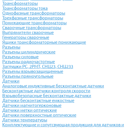
Трансформаторы
Трансформаторы тока
Однофазные трансформаторы
Трехфазные трансформаторы
Понижающие трансформаторы
Сварочные трансформаторы
Выпрямители сварочные
Генераторы сварочные
Ящики трансформаторные понижающие
Разъемы
Разъемы цилиндрические
Разъемы силовые
Разъемы радиочастотные
Заглушки РС, 2РМТ, СНЦ23, СНЦ233
Разъемы взрывозащищенные
Разъемы прямоугольные
Датчики
Аналоговые индуктивные бесконтактные датчики
Бесконтактные датчики контроля скорости
Взрывобезопасные бесконтактные датчики
Датчики бесконтактные емкостные
Датчики магнитогерконовые
Датчики метки оптические
Датчики поверхностные оптические
Датчики температуры
Комплектующие и сопутсвующая продукция для датчиков и