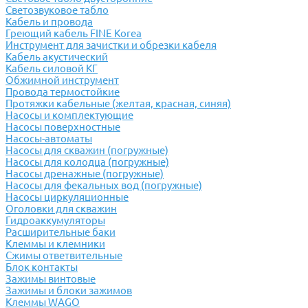
Светозвуковое табло
Кабель и провода
Греющий кабель FINE Korea
Инструмент для зачистки и обрезки кабеля
Кабель акустический
Кабель силовой КГ
Обжимной инструмент
Провода термостойкие
Протяжки кабельные (желтая, красная, синяя)
Насосы и комплектующие
Насосы поверхностные
Насосы-автоматы
Насосы для скважин (погружные)
Насосы для колодца (погружные)
Насосы дренажные (погружные)
Насосы для фекальных вод (погружные)
Насосы циркуляционные
Оголовки для скважин
Гидроаккумуляторы
Расширительные баки
Клеммы и клемники
Cжимы ответвительные
Блок контакты
Зажимы винтовые
Зажимы и блоки зажимов
Клеммы WAGO