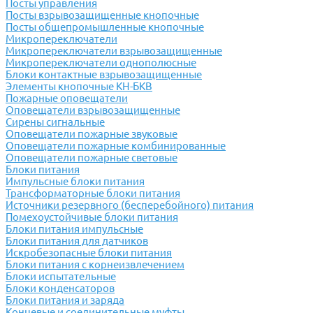
Посты управления
Посты взрывозащищенные кнопочные
Посты общепромышленные кнопочные
Микропереключатели
Микропереключатели взрывозащищенные
Микропереключатели однополюсные
Блоки контактные взрывозащищенные
Элементы кнопочные КН-БКВ
Пожарные оповещатели
Оповещатели взрывозащищенные
Сирены сигнальные
Оповещатели пожарные звуковые
Оповещатели пожарные комбинированные
Оповещатели пожарные световые
Блоки питания
Импульсные блоки питания
Трансформаторные блоки питания
Источники резервного (бесперебойного) питания
Помехоустойчивые блоки питания
Блоки питания импульсные
Блоки питания для датчиков
Искробезопасные блоки питания
Блоки питания с корнеизвлечением
Блоки испытательные
Блоки конденсаторов
Блоки питания и заряда
Концевые и соединительные муфты