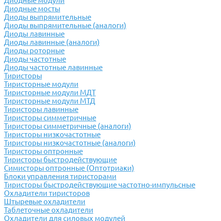
Диодные модули
Диодные мосты
Диоды выпрямительные
Диоды выпрямительные (аналоги)
Диоды лавинные
Диоды лавинные (аналоги)
Диоды роторные
Диоды частотные
Диоды частотные лавинные
Тиристоры
Тиристорные модули
Тиристорные модули МДТ
Тиристорные модули МТД
Тиристоры лавинные
Тиристоры симметричные
Тиристоры симметричные (аналоги)
Тиристоры низкочастотные
Тиристоры низкочастотные (аналоги)
Тиристоры оптронные
Тиристоры быстродействующие
Симисторы оптронные (Оптотриаки)
Блоки управления тиристорами
Тиристоры быстродействующие частотно-импульсные
Охладители тиристоров
Штыревые охладители
Таблеточные охладители
Охладители для силовых модулей