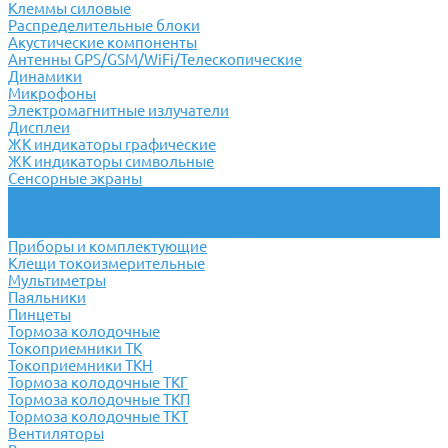
Клеммы силовые
Распределительные блоки
Акустические компоненты
Антенны GPS/GSM/WiFi/Телескопические
Динамики
Микрофоны
Электромагнитные излучатели
Дисплеи
ЖК индикаторы графические
ЖК индикаторы символьные
Сенсорные экраны
Предохранители
Изоляторы силовые
Предохранители токоограничивающие
Приборы и комплектующие
Клещи токоизмерительные
Мультиметры
Паяльники
Пинцеты
Тормоза колодочные
Токоприемники ТК
Токоприемники ТКН
Тормоза колодочные ТКГ
Тормоза колодочные ТКП
Тормоза колодочные ТКТ
Вентиляторы