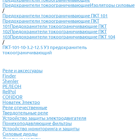
Предохранители токоограничивающие
Изоляторы силовые
/
Предохранители токоограничивающие ПКТ 101
Предохранители токоограничивающие ПКТ
101
Предохранители токоограничивающие ПКТ
102
Предохранители токоограничивающие ПКТ
103
Предохранители токоограничивающие ПКТ 104
/
ПКТ-101-10-3.2-12.5 У3 предохранитель
токоограничивающий
Реле и аксессуары
Finder
Shenler
РЕЛЕОН
RelPol
CONDOR
Новатек Электро
Реле отечественные
Твердотельные реле
Устройство защиты электродвигателя
Помехоподавляющие фильтры
Устройство мониторинга и защиты
Силовые диоды