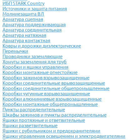
ИБП STARK Country
Источники и защита питания
Молниезащита ВЛ
Арматура сцепная
Арматура поддерживающая
Арматура соединительная
Арматура натяжная
Арматура контактная
Ковры и дорожки диэлектрические
Перемычки
Проводники заземляющие
Хомуты заземления для труб
Коробки и ящики управления
Коробки монтажные огнестойкие
Коробки зажимов взрывозащищенные
Коробки соединительные врывозащищенные
Коробки соединительные общепромышленные
Коробки чугунные взрывозащищенные
Коробки алюминиевые взрывозащищенные
Коробки монтажные общепромышленные
Пункты распределительные
Шкафы зажимов и пункты распределительные
Ящики протяжные и ответвительные
Ящики разветвительные
Ящики с рубильником и предохранителями
Ящики управления освещением и электродвигателями