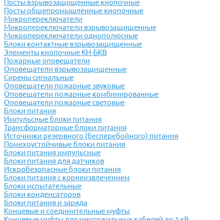
Посты взрывозащищенные кнопочные
Посты общепромышленные кнопочные
Микропереключатели
Микропереключатели взрывозащищенные
Микропереключатели однополюсные
Блоки контактные взрывозащищенные
Элементы кнопочные КН-БКВ
Пожарные оповещатели
Оповещатели взрывозащищенные
Сирены сигнальные
Оповещатели пожарные звуковые
Оповещатели пожарные комбинированные
Оповещатели пожарные световые
Блоки питания
Импульсные блоки питания
Трансформаторные блоки питания
Источники резервного (бесперебойного) питания
Помехоустойчивые блоки питания
Блоки питания импульсные
Блоки питания для датчиков
Искробезопасные блоки питания
Блоки питания с корнеизвлечением
Блоки испытательные
Блоки конденсаторов
Блоки питания и заряда
Концевые и соединительные муфты
Концевые муфты для многожильных кабелей до 1 кВ