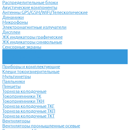
Распределительные блоки
Акустические компоненты
Антенны GPS/GSM/WiFi/Телескопические
Динамики
Микрофоны
Электромагнитные излучатели
Дисплеи
ЖК индикаторы графические
ЖК индикаторы символьные
Сенсорные экраны
Предохранители
Изоляторы силовые
Предохранители токоограничивающие
Приборы и комплектующие
Клещи токоизмерительные
Мультиметры
Паяльники
Пинцеты
Тормоза колодочные
Токоприемники ТК
Токоприемники ТКН
Тормоза колодочные ТКГ
Тормоза колодочные ТКП
Тормоза колодочные ТКТ
Вентиляторы
Вентиляторы промышленные осевые