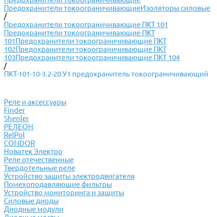
Предохранители токоограничивающие
Изоляторы силовые
/
Предохранители токоограничивающие ПКТ 101
Предохранители токоограничивающие ПКТ
101
Предохранители токоограничивающие ПКТ
102
Предохранители токоограничивающие ПКТ
103
Предохранители токоограничивающие ПКТ 104
/
ПКТ-101-10-3.2-20 У1 предохранитель токоограничивающий
Реле и аксессуары
Finder
Shenler
РЕЛЕОН
RelPol
CONDOR
Новатек Электро
Реле отечественные
Твердотельные реле
Устройство защиты электродвигателя
Помехоподавляющие фильтры
Устройство мониторинга и защиты
Силовые диоды
Диодные модули