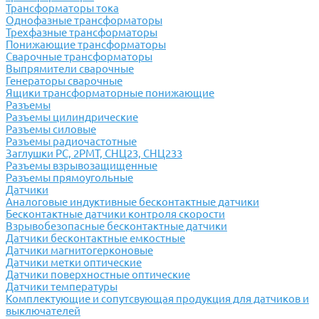
Трансформаторы тока
Однофазные трансформаторы
Трехфазные трансформаторы
Понижающие трансформаторы
Сварочные трансформаторы
Выпрямители сварочные
Генераторы сварочные
Ящики трансформаторные понижающие
Разъемы
Разъемы цилиндрические
Разъемы силовые
Разъемы радиочастотные
Заглушки РС, 2РМТ, СНЦ23, СНЦ233
Разъемы взрывозащищенные
Разъемы прямоугольные
Датчики
Аналоговые индуктивные бесконтактные датчики
Бесконтактные датчики контроля скорости
Взрывобезопасные бесконтактные датчики
Датчики бесконтактные емкостные
Датчики магнитогерконовые
Датчики метки оптические
Датчики поверхностные оптические
Датчики температуры
Комплектующие и сопутсвующая продукция для датчиков и
выключателей