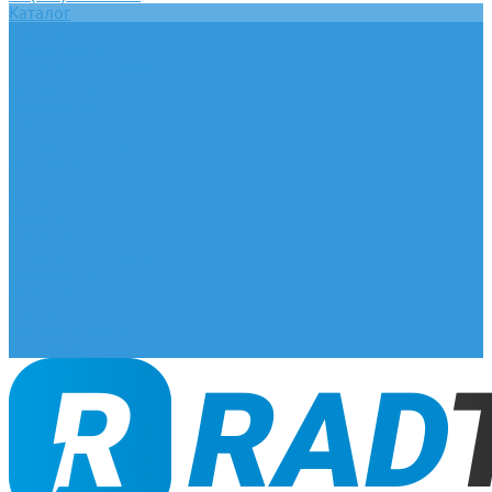
Каталог
Главная
О компании
Оплата и доставка
Документы
База знаний
Статьи
Сотрудничество
Контакты
...
Каталог
Главная
О компании
Оплата и доставка
Документы
База знаний
Статьи
Сотрудничество
Контакты