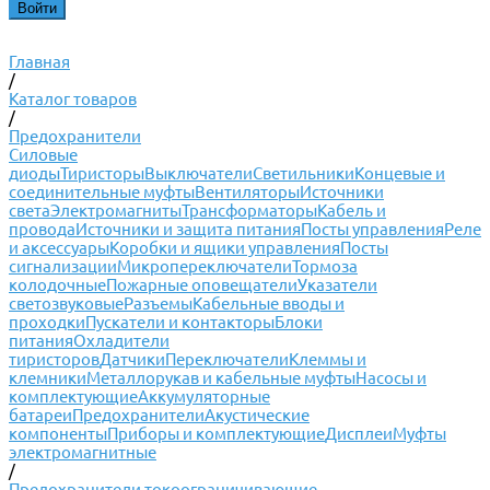
Главная
/
Каталог товаров
/
Предохранители
Силовые
диоды
Тиристоры
Выключатели
Светильники
Концевые и
соединительные муфты
Вентиляторы
Источники
света
Электромагниты
Трансформаторы
Кабель и
провода
Источники и защита питания
Посты управления
Реле
и аксессуары
Коробки и ящики управления
Посты
сигнализации
Микропереключатели
Тормоза
колодочные
Пожарные оповещатели
Указатели
светозвуковые
Разъемы
Кабельные вводы и
проходки
Пускатели и контакторы
Блоки
питания
Охладители
тиристоров
Датчики
Переключатели
Клеммы и
клемники
Металлорукав и кабельные муфты
Насосы и
комплектующие
Аккумуляторные
батареи
Предохранители
Акустические
компоненты
Приборы и комплектующие
Дисплеи
Муфты
электромагнитные
/
Предохранители токоограничивающие