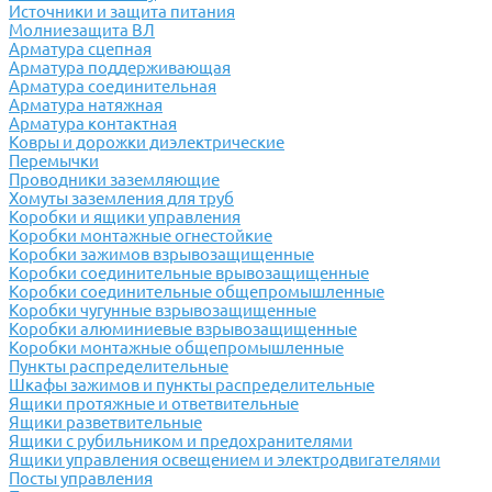
Источники и защита питания
Молниезащита ВЛ
Арматура сцепная
Арматура поддерживающая
Арматура соединительная
Арматура натяжная
Арматура контактная
Ковры и дорожки диэлектрические
Перемычки
Проводники заземляющие
Хомуты заземления для труб
Коробки и ящики управления
Коробки монтажные огнестойкие
Коробки зажимов взрывозащищенные
Коробки соединительные врывозащищенные
Коробки соединительные общепромышленные
Коробки чугунные взрывозащищенные
Коробки алюминиевые взрывозащищенные
Коробки монтажные общепромышленные
Пункты распределительные
Шкафы зажимов и пункты распределительные
Ящики протяжные и ответвительные
Ящики разветвительные
Ящики с рубильником и предохранителями
Ящики управления освещением и электродвигателями
Посты управления