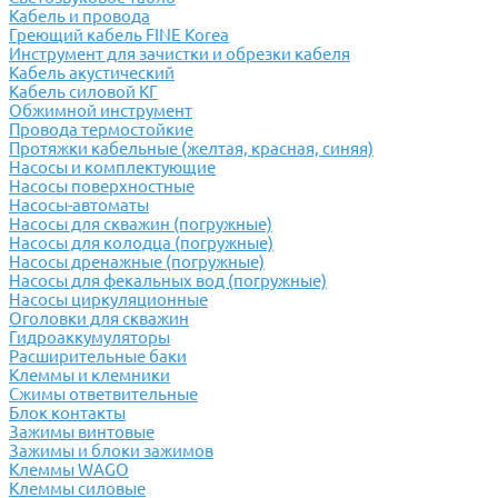
Кабель и провода
Греющий кабель FINE Korea
Инструмент для зачистки и обрезки кабеля
Кабель акустический
Кабель силовой КГ
Обжимной инструмент
Провода термостойкие
Протяжки кабельные (желтая, красная, синяя)
Насосы и комплектующие
Насосы поверхностные
Насосы-автоматы
Насосы для скважин (погружные)
Насосы для колодца (погружные)
Насосы дренажные (погружные)
Насосы для фекальных вод (погружные)
Насосы циркуляционные
Оголовки для скважин
Гидроаккумуляторы
Расширительные баки
Клеммы и клемники
Cжимы ответвительные
Блок контакты
Зажимы винтовые
Зажимы и блоки зажимов
Клеммы WAGO
Клеммы силовые