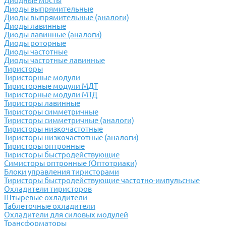
Диодные мосты
Диоды выпрямительные
Диоды выпрямительные (аналоги)
Диоды лавинные
Диоды лавинные (аналоги)
Диоды роторные
Диоды частотные
Диоды частотные лавинные
Тиристоры
Тиристорные модули
Тиристорные модули МДТ
Тиристорные модули МТД
Тиристоры лавинные
Тиристоры симметричные
Тиристоры симметричные (аналоги)
Тиристоры низкочастотные
Тиристоры низкочастотные (аналоги)
Тиристоры оптронные
Тиристоры быстродействующие
Симисторы оптронные (Оптотриаки)
Блоки управления тиристорами
Тиристоры быстродействующие частотно-импульсные
Охладители тиристоров
Штыревые охладители
Таблеточные охладители
Охладители для силовых модулей
Трансформаторы