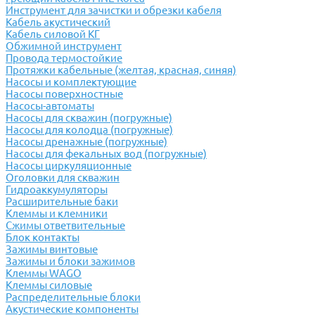
Инструмент для зачистки и обрезки кабеля
Кабель акустический
Кабель силовой КГ
Обжимной инструмент
Провода термостойкие
Протяжки кабельные (желтая, красная, синяя)
Насосы и комплектующие
Насосы поверхностные
Насосы-автоматы
Насосы для скважин (погружные)
Насосы для колодца (погружные)
Насосы дренажные (погружные)
Насосы для фекальных вод (погружные)
Насосы циркуляционные
Оголовки для скважин
Гидроаккумуляторы
Расширительные баки
Клеммы и клемники
Cжимы ответвительные
Блок контакты
Зажимы винтовые
Зажимы и блоки зажимов
Клеммы WAGO
Клеммы силовые
Распределительные блоки
Акустические компоненты