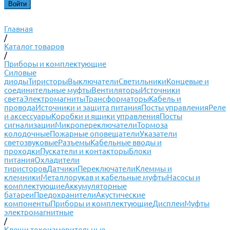
Главная
/
Каталог товаров
/
Приборы и комплектующие
Силовые
диоды
Тиристоры
Выключатели
Светильники
Концевые и
соединительные муфты
Вентиляторы
Источники
света
Электромагниты
Трансформаторы
Кабель и
провода
Источники и защита питания
Посты управления
Реле
и аксессуары
Коробки и ящики управления
Посты
сигнализации
Микропереключатели
Тормоза
колодочные
Пожарные оповещатели
Указатели
светозвуковые
Разъемы
Кабельные вводы и
проходки
Пускатели и контакторы
Блоки
питания
Охладители
тиристоров
Датчики
Переключатели
Клеммы и
клемники
Металлорукав и кабельные муфты
Насосы и
комплектующие
Аккумуляторные
батареи
Предохранители
Акустические
компоненты
Приборы и комплектующие
Дисплеи
Муфты
электромагнитные
/
Клещи токоизмерительные