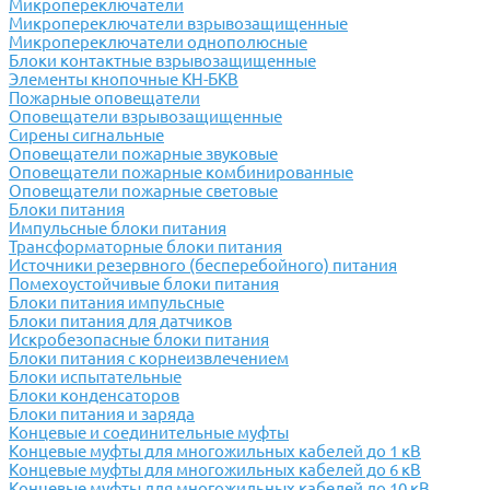
Микропереключатели
Микропереключатели взрывозащищенные
Микропереключатели однополюсные
Блоки контактные взрывозащищенные
Элементы кнопочные КН-БКВ
Пожарные оповещатели
Оповещатели взрывозащищенные
Сирены сигнальные
Оповещатели пожарные звуковые
Оповещатели пожарные комбинированные
Оповещатели пожарные световые
Блоки питания
Импульсные блоки питания
Трансформаторные блоки питания
Источники резервного (бесперебойного) питания
Помехоустойчивые блоки питания
Блоки питания импульсные
Блоки питания для датчиков
Искробезопасные блоки питания
Блоки питания с корнеизвлечением
Блоки испытательные
Блоки конденсаторов
Блоки питания и заряда
Концевые и соединительные муфты
Концевые муфты для многожильных кабелей до 1 кВ
Концевые муфты для многожильных кабелей до 6 кВ
Концевые муфты для многожильных кабелей до 10 кВ