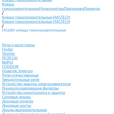
Клещи
токоизмерительные
Мультиметры
Паяльники
Пинцеты
/
Клещи токоизмерительные MASTECH
Клещи токоизмерительные MASTECH
/
MS2001 клещи токоизмерительные
Реле и аксессуары
Finder
Shenler
РЕЛЕОН
RelPol
CONDOR
Новатек Электро
Реле отечественные
Твердотельные реле
Устройство защиты электродвигателя
Помехоподавляющие фильтры
Устройство мониторинга и защиты
Силовые диоды
Диодные модули
Диодные мосты
Диоды выпрямительные