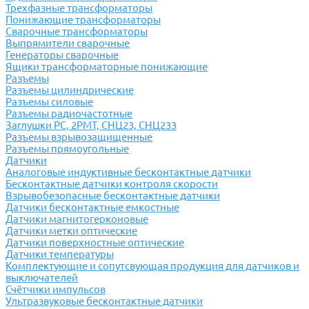
Трехфазные трансформаторы
Понижающие трансформаторы
Сварочные трансформаторы
Выпрямители сварочные
Генераторы сварочные
Ящики трансформаторные понижающие
Разъемы
Разъемы цилиндрические
Разъемы силовые
Разъемы радиочастотные
Заглушки РС, 2РМТ, СНЦ23, СНЦ233
Разъемы взрывозащищенные
Разъемы прямоугольные
Датчики
Аналоговые индуктивные бесконтактные датчики
Бесконтактные датчики контроля скорости
Взрывобезопасные бесконтактные датчики
Датчики бесконтактные емкостные
Датчики магнитогерконовые
Датчики метки оптические
Датчики поверхностные оптические
Датчики температуры
Комплектующие и сопутсвующая продукция для датчиков и
выключателей
Счётчики импульсов
Ультразвуковые бесконтактные датчики