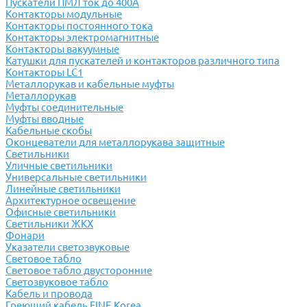
Пускатели ПМЛ ток до 400А
Контакторы модульные
Контакторы постоянного тока
Контакторы электромагнитные
Контакторы вакуумные
Катушки для пускателей и контакторов различного типа
Контакторы LC1
Металлорукав и кабельные муфты
Металлорукав
Муфты соединительные
Муфты вводные
Кабельные скобы
Оконцеватели для металлорукава защитные
Светильники
Уличные светильники
Универсальные светильники
Линейные светильники
Архитектурное освещение
Офисные светильники
Светильники ЖКХ
Фонари
Указатели светозвуковые
Световое табло
Световое табло двусторонние
Светозвуковое табло
Кабель и провода
Греющий кабель FINE Korea