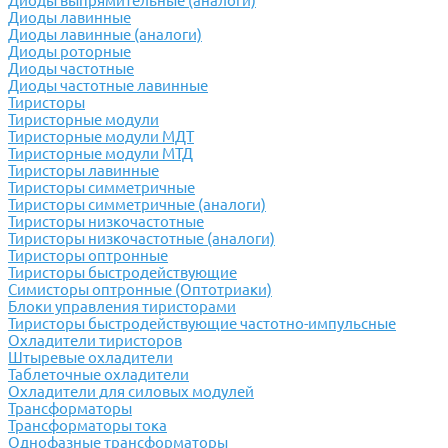
Диоды выпрямительные (аналоги)
Диоды лавинные
Диоды лавинные (аналоги)
Диоды роторные
Диоды частотные
Диоды частотные лавинные
Тиристоры
Тиристорные модули
Тиристорные модули МДТ
Тиристорные модули МТД
Тиристоры лавинные
Тиристоры симметричные
Тиристоры симметричные (аналоги)
Тиристоры низкочастотные
Тиристоры низкочастотные (аналоги)
Тиристоры оптронные
Тиристоры быстродействующие
Симисторы оптронные (Оптотриаки)
Блоки управления тиристорами
Тиристоры быстродействующие частотно-импульсные
Охладители тиристоров
Штыревые охладители
Таблеточные охладители
Охладители для силовых модулей
Трансформаторы
Трансформаторы тока
Однофазные трансформаторы