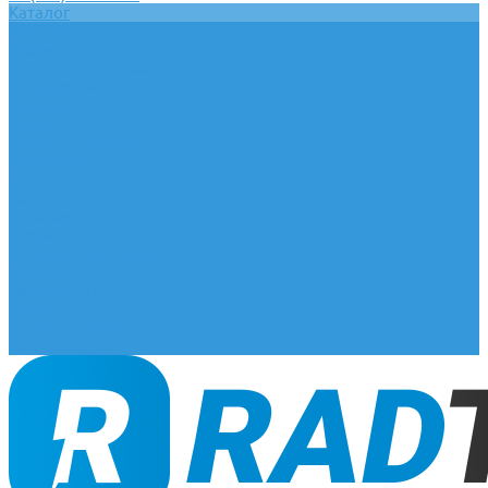
Каталог
Главная
О компании
Оплата и доставка
Документы
База знаний
Статьи
Сотрудничество
Контакты
...
Каталог
Главная
О компании
Оплата и доставка
Документы
База знаний
Статьи
Сотрудничество
Контакты