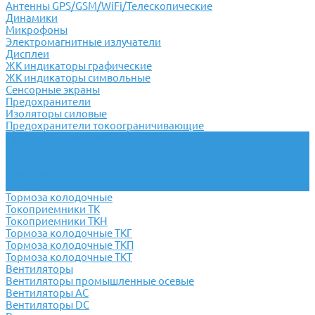
Антенны GPS/GSM/WiFi/Телескопические
Динамики
Микрофоны
Электромагнитные излучатели
Дисплеи
ЖК индикаторы графические
ЖК индикаторы символьные
Сенсорные экраны
Предохранители
Изоляторы силовые
Предохранители токоограничивающие
Приборы и комплектующие
Клещи токоизмерительные
Мультиметры
Паяльники
Пинцеты
Тормоза колодочные
Токоприемники ТК
Токоприемники ТКН
Тормоза колодочные ТКГ
Тормоза колодочные ТКП
Тормоза колодочные ТКТ
Вентиляторы
Вентиляторы промышленные осевые
Вентиляторы АС
Вентиляторы DC