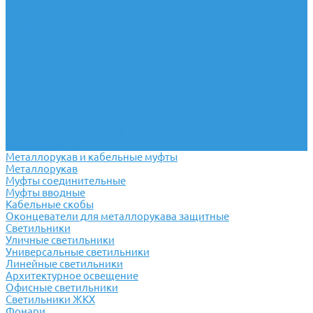
Пускатели ПМЛ ток до 40А
Пускатели ПМЛ ток до 63А
Пускатели ПМЛ ток до 80А
Пускатели ПМЛ ток до 125А
Пускатели ПМЛ ток до 160А
Пускатели ПМЛ ток до 250А
Пускатели ПМЛ ток до 400А
Контакторы модульные
Контакторы постоянного тока
Контакторы электромагнитные
Контакторы вакуумные
Катушки для пускателей и контакторов различного типа
Контакторы LC1
Металлорукав и кабельные муфты
Металлорукав
Муфты соединительные
Муфты вводные
Кабельные скобы
Оконцеватели для металлорукава защитные
Светильники
Уличные светильники
Универсальные светильники
Линейные светильники
Архитектурное освещение
Офисные светильники
Светильники ЖКХ
Фонари