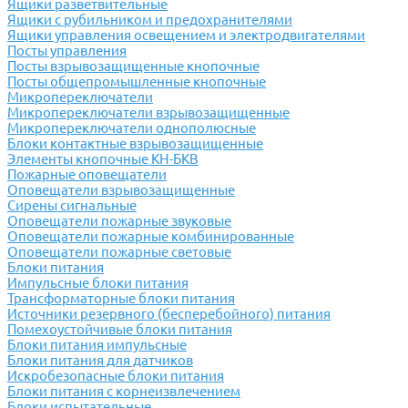
Ящики разветвительные
Ящики с рубильником и предохранителями
Ящики управления освещением и электродвигателями
Посты управления
Посты взрывозащищенные кнопочные
Посты общепромышленные кнопочные
Микропереключатели
Микропереключатели взрывозащищенные
Микропереключатели однополюсные
Блоки контактные взрывозащищенные
Элементы кнопочные КН-БКВ
Пожарные оповещатели
Оповещатели взрывозащищенные
Сирены сигнальные
Оповещатели пожарные звуковые
Оповещатели пожарные комбинированные
Оповещатели пожарные световые
Блоки питания
Импульсные блоки питания
Трансформаторные блоки питания
Источники резервного (бесперебойного) питания
Помехоустойчивые блоки питания
Блоки питания импульсные
Блоки питания для датчиков
Искробезопасные блоки питания
Блоки питания с корнеизвлечением
Блоки испытательные