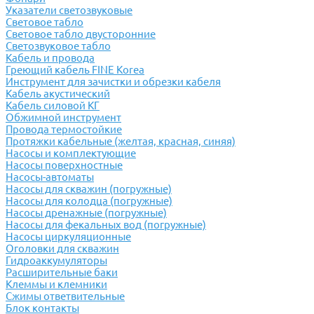
Указатели светозвуковые
Световое табло
Световое табло двусторонние
Светозвуковое табло
Кабель и провода
Греющий кабель FINE Korea
Инструмент для зачистки и обрезки кабеля
Кабель акустический
Кабель силовой КГ
Обжимной инструмент
Провода термостойкие
Протяжки кабельные (желтая, красная, синяя)
Насосы и комплектующие
Насосы поверхностные
Насосы-автоматы
Насосы для скважин (погружные)
Насосы для колодца (погружные)
Насосы дренажные (погружные)
Насосы для фекальных вод (погружные)
Насосы циркуляционные
Оголовки для скважин
Гидроаккумуляторы
Расширительные баки
Клеммы и клемники
Cжимы ответвительные
Блок контакты