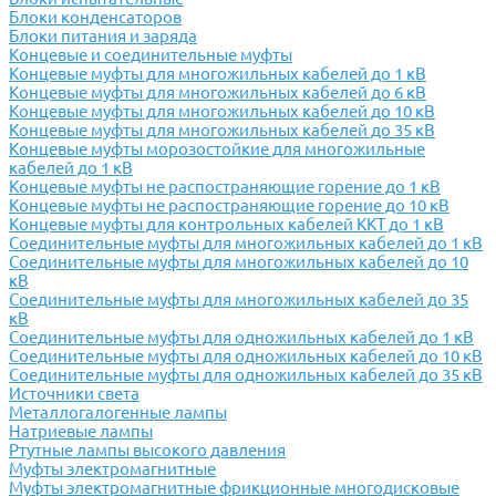
Блоки конденсаторов
Блоки питания и заряда
Концевые и соединительные муфты
Концевые муфты для многожильных кабелей до 1 кВ
Концевые муфты для многожильных кабелей до 6 кВ
Концевые муфты для многожильных кабелей до 10 кВ
Концевые муфты для многожильных кабелей до 35 кВ
Концевые муфты морозостойкие для многожильные
кабелей до 1 кВ
Концевые муфты не распостраняющие горение до 1 кВ
Концевые муфты не распостраняющие горение до 10 кВ
Концевые муфты для контрольных кабелей ККТ до 1 кВ
Соединительные муфты для многожильных кабелей до 1 кВ
Соединительные муфты для многожильных кабелей до 10
кВ
Соединительные муфты для многожильных кабелей до 35
кВ
Соединительные муфты для одножильных кабелей до 1 кВ
Соединительные муфты для одножильных кабелей до 10 кВ
Соединительные муфты для одножильных кабелей до 35 кВ
Источники света
Металлогалогенные лампы
Натриевые лампы
Ртутные лампы высокого давления
Муфты электромагнитные
Муфты электромагнитные фрикционные многодисковые