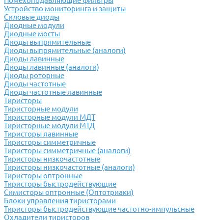
Помехоподавляющие фильтры
Устройство мониторинга и защиты
Силовые диоды
Диодные модули
Диодные мосты
Диоды выпрямительные
Диоды выпрямительные (аналоги)
Диоды лавинные
Диоды лавинные (аналоги)
Диоды роторные
Диоды частотные
Диоды частотные лавинные
Тиристоры
Тиристорные модули
Тиристорные модули МДТ
Тиристорные модули МТД
Тиристоры лавинные
Тиристоры симметричные
Тиристоры симметричные (аналоги)
Тиристоры низкочастотные
Тиристоры низкочастотные (аналоги)
Тиристоры оптронные
Тиристоры быстродействующие
Симисторы оптронные (Оптотриаки)
Блоки управления тиристорами
Тиристоры быстродействующие частотно-импульсные
Охладители тиристоров