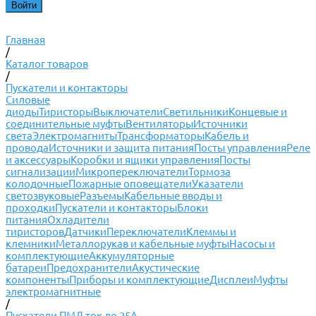
Главная
/
Каталог товаров
/
Пускатели и контакторы
Силовые
диоды
Тиристоры
Выключатели
Светильники
Концевые и
соединительные муфты
Вентиляторы
Источники
света
Электромагниты
Трансформаторы
Кабель и
провода
Источники и защита питания
Посты управления
Реле
и аксессуары
Коробки и ящики управления
Посты
сигнализации
Микропереключатели
Тормоза
колодочные
Пожарные оповещатели
Указатели
светозвуковые
Разъемы
Кабельные вводы и
проходки
Пускатели и контакторы
Блоки
питания
Охладители
тиристоров
Датчики
Переключатели
Клеммы и
клемники
Металлорукав и кабельные муфты
Насосы и
комплектующие
Аккумуляторные
батареи
Предохранители
Акустические
компоненты
Приборы и комплектующие
Дисплеи
Муфты
электромагнитные
/
Пускатели ПМЛ ток до 25А