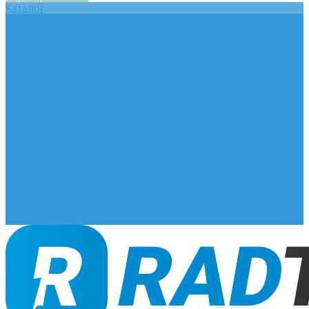
Каталог
Главная
О компании
Оплата и доставка
Документы
База знаний
Статьи
Сотрудничество
Контакты
...
Каталог
Главная
О компании
Оплата и доставка
Документы
База знаний
Статьи
Сотрудничество
Контакты