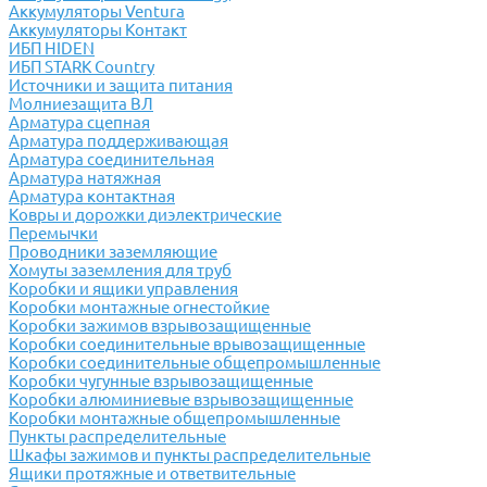
Аккумуляторы Ventura
Аккумуляторы Контакт
ИБП HIDEN
ИБП STARK Country
Источники и защита питания
Молниезащита ВЛ
Арматура сцепная
Арматура поддерживающая
Арматура соединительная
Арматура натяжная
Арматура контактная
Ковры и дорожки диэлектрические
Перемычки
Проводники заземляющие
Хомуты заземления для труб
Коробки и ящики управления
Коробки монтажные огнестойкие
Коробки зажимов взрывозащищенные
Коробки соединительные врывозащищенные
Коробки соединительные общепромышленные
Коробки чугунные взрывозащищенные
Коробки алюминиевые взрывозащищенные
Коробки монтажные общепромышленные
Пункты распределительные
Шкафы зажимов и пункты распределительные
Ящики протяжные и ответвительные