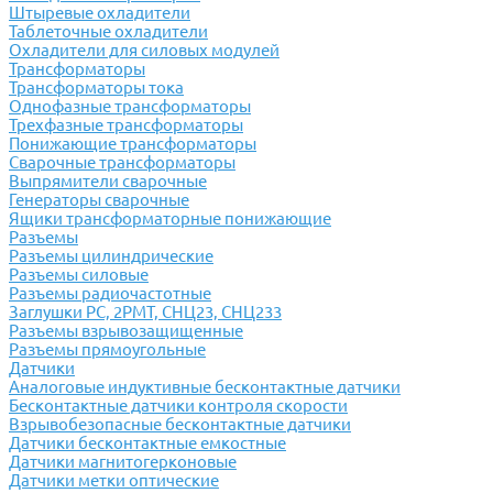
Штыревые охладители
Таблеточные охладители
Охладители для силовых модулей
Трансформаторы
Трансформаторы тока
Однофазные трансформаторы
Трехфазные трансформаторы
Понижающие трансформаторы
Сварочные трансформаторы
Выпрямители сварочные
Генераторы сварочные
Ящики трансформаторные понижающие
Разъемы
Разъемы цилиндрические
Разъемы силовые
Разъемы радиочастотные
Заглушки РС, 2РМТ, СНЦ23, СНЦ233
Разъемы взрывозащищенные
Разъемы прямоугольные
Датчики
Аналоговые индуктивные бесконтактные датчики
Бесконтактные датчики контроля скорости
Взрывобезопасные бесконтактные датчики
Датчики бесконтактные емкостные
Датчики магнитогерконовые
Датчики метки оптические