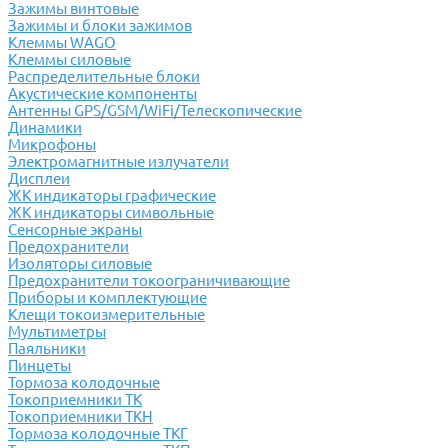
Зажимы винтовые
Зажимы и блоки зажимов
Клеммы WAGO
Клеммы силовые
Распределительные блоки
Акустические компоненты
Антенны GPS/GSM/WiFi/Телескопические
Динамики
Микрофоны
Электромагнитные излучатели
Дисплеи
ЖК индикаторы графические
ЖК индикаторы символьные
Сенсорные экраны
Предохранители
Изоляторы силовые
Предохранители токоограничивающие
Приборы и комплектующие
Клещи токоизмерительные
Мультиметры
Паяльники
Пинцеты
Тормоза колодочные
Токоприемники ТК
Токоприемники ТКН
Тормоза колодочные ТКГ