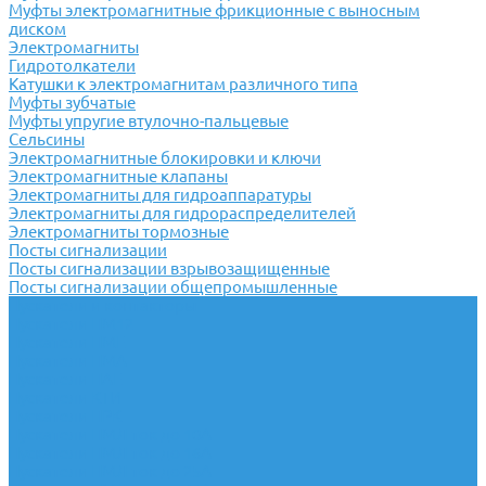
Муфты электромагнитные фрикционные с выносным
диском
Электромагниты
Гидротолкатели
Катушки к электромагнитам различного типа
Муфты зубчатые
Муфты упругие втулочно-пальцевые
Сельсины
Электромагнитные блокировки и ключи
Электромагнитные клапаны
Электромагниты для гидроаппаратуры
Электромагниты для гидрораспределителей
Электромагниты тормозные
Посты сигнализации
Посты сигнализации взрывозащищенные
Посты сигнализации общепромышленные
Пускатели и контакторы
Пускатели ПМ12
Пускатели ПМЕ
Пускатели ПМА
Пускатели ПАЕ
Пускатели КТИ
Пускатели ПРК
Пускатели ПМЛ ток до 10А
Пускатели ПМЛ ток до 16А
Пускатели ПМЛ ток до 25А