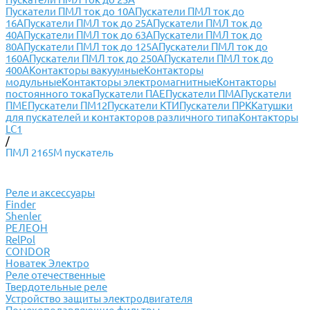
Пускатели ПМЛ ток до 10А
Пускатели ПМЛ ток до
16А
Пускатели ПМЛ ток до 25А
Пускатели ПМЛ ток до
40А
Пускатели ПМЛ ток до 63А
Пускатели ПМЛ ток до
80А
Пускатели ПМЛ ток до 125А
Пускатели ПМЛ ток до
160А
Пускатели ПМЛ ток до 250А
Пускатели ПМЛ ток до
400А
Контакторы вакуумные
Контакторы
модульные
Контакторы электромагнитные
Контакторы
постоянного тока
Пускатели ПАЕ
Пускатели ПМА
Пускатели
ПМЕ
Пускатели ПМ12
Пускатели КТИ
Пускатели ПРК
Катушки
для пускателей и контакторов различного типа
Контакторы
LC1
/
ПМЛ 2165М пускатель
Реле и аксессуары
Finder
Shenler
РЕЛЕОН
RelPol
CONDOR
Новатек Электро
Реле отечественные
Твердотельные реле
Устройство защиты электродвигателя