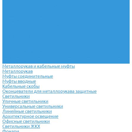
Пускатели ПМЛ ток до 40А
Пускатели ПМЛ ток до 63А
Пускатели ПМЛ ток до 80А
Пускатели ПМЛ ток до 125А
Пускатели ПМЛ ток до 160А
Пускатели ПМЛ ток до 250А
Пускатели ПМЛ ток до 400А
Контакторы модульные
Контакторы постоянного тока
Контакторы электромагнитные
Контакторы вакуумные
Катушки для пускателей и контакторов различного типа
Контакторы LC1
Металлорукав и кабельные муфты
Металлорукав
Муфты соединительные
Муфты вводные
Кабельные скобы
Оконцеватели для металлорукава защитные
Светильники
Уличные светильники
Универсальные светильники
Линейные светильники
Архитектурное освещение
Офисные светильники
Светильники ЖКХ
Фонари