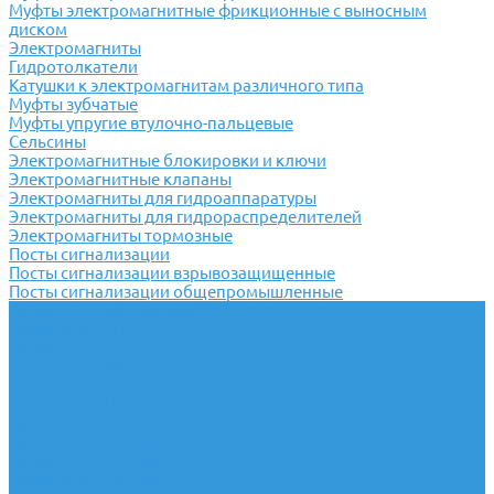
Муфты электромагнитные фрикционные с выносным
диском
Электромагниты
Гидротолкатели
Катушки к электромагнитам различного типа
Муфты зубчатые
Муфты упругие втулочно-пальцевые
Сельсины
Электромагнитные блокировки и ключи
Электромагнитные клапаны
Электромагниты для гидроаппаратуры
Электромагниты для гидрораспределителей
Электромагниты тормозные
Посты сигнализации
Посты сигнализации взрывозащищенные
Посты сигнализации общепромышленные
Пускатели и контакторы
Пускатели ПМ12
Пускатели ПМЕ
Пускатели ПМА
Пускатели ПАЕ
Пускатели КТИ
Пускатели ПРК
Пускатели ПМЛ ток до 10А
Пускатели ПМЛ ток до 16А
Пускатели ПМЛ ток до 25А