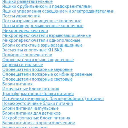
Ящики разветвительные
Ящики с рубильником и предохранителями
Ящики управления освещением и электродвигателями
Посты управления
Посты взрывозащищенные кнопочные
Посты общепромышленные кнопочные
Микропереключатели
Микропереключатели взрывозащищенные
Микропереключатели однополюсные
Блоки контактные взрывозащищенные
Элементы кнопочные КН-БКВ
Пожарные оповещатели
Оповещатели взрывозащищенные
Сирены сигнальные
Оповещатели пожарные звуковые
Оповещатели пожарные комбинированные
Оповещатели пожарные световые
Блоки питания
Импульсные блоки питания
Трансформаторные блоки питания
Источники резервного (бесперебойного) питания
Помехоустойчивые блоки питания
Блоки питания импульсные
Блоки питания для датчиков
Искробезопасные блоки питания
Блоки питания с корнеизвлечением
Блоки испытательные