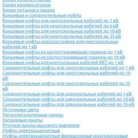
Блоки конденсаторов
Блоки питания и заряда
Концевые и соединительные муфты
Концевые муфты для многожильных кабелей до 1 кВ
Концевые муфты для многожильных кабелей до 6 кВ
Концевые муфты для многожильных кабелей до 10 кВ
Концевые муфты для многожильных кабелей до 35 кВ
Концевые муфты морозостойкие для многожильные
кабелей до 1 кВ
Концевые муфты не распостраняющие горение до 1 кВ
Концевые муфты не распостраняющие горение до 10 кВ
Концевые муфты для контрольных кабелей ККТ до 1 кВ
Соединительные муфты для многожильных кабелей до 1 кВ
Соединительные муфты для многожильных кабелей до 10
кВ
Соединительные муфты для многожильных кабелей до 35
кВ
Соединительные муфты для одножильных кабелей до 1 кВ
Соединительные муфты для одножильных кабелей до 10 кВ
Соединительные муфты для одножильных кабелей до 35 кВ
Источники света
Металлогалогенные лампы
Натриевые лампы
Ртутные лампы высокого давления
Муфты электромагнитные
Муфты электромагнитные фрикционные многодисковые