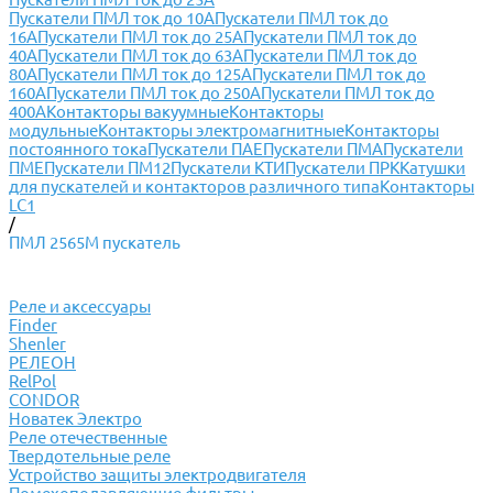
Пускатели ПМЛ ток до 10А
Пускатели ПМЛ ток до
16А
Пускатели ПМЛ ток до 25А
Пускатели ПМЛ ток до
40А
Пускатели ПМЛ ток до 63А
Пускатели ПМЛ ток до
80А
Пускатели ПМЛ ток до 125А
Пускатели ПМЛ ток до
160А
Пускатели ПМЛ ток до 250А
Пускатели ПМЛ ток до
400А
Контакторы вакуумные
Контакторы
модульные
Контакторы электромагнитные
Контакторы
постоянного тока
Пускатели ПАЕ
Пускатели ПМА
Пускатели
ПМЕ
Пускатели ПМ12
Пускатели КТИ
Пускатели ПРК
Катушки
для пускателей и контакторов различного типа
Контакторы
LC1
/
ПМЛ 2565М пускатель
Реле и аксессуары
Finder
Shenler
РЕЛЕОН
RelPol
CONDOR
Новатек Электро
Реле отечественные
Твердотельные реле
Устройство защиты электродвигателя