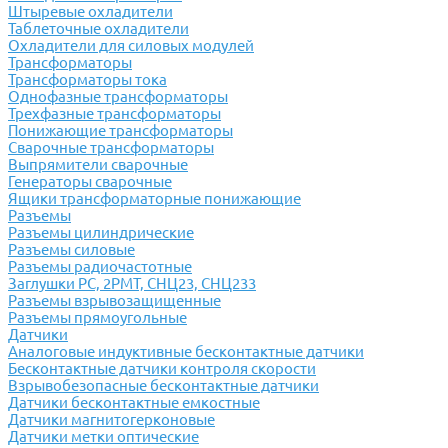
Штыревые охладители
Таблеточные охладители
Охладители для силовых модулей
Трансформаторы
Трансформаторы тока
Однофазные трансформаторы
Трехфазные трансформаторы
Понижающие трансформаторы
Сварочные трансформаторы
Выпрямители сварочные
Генераторы сварочные
Ящики трансформаторные понижающие
Разъемы
Разъемы цилиндрические
Разъемы силовые
Разъемы радиочастотные
Заглушки РС, 2РМТ, СНЦ23, СНЦ233
Разъемы взрывозащищенные
Разъемы прямоугольные
Датчики
Аналоговые индуктивные бесконтактные датчики
Бесконтактные датчики контроля скорости
Взрывобезопасные бесконтактные датчики
Датчики бесконтактные емкостные
Датчики магнитогерконовые
Датчики метки оптические