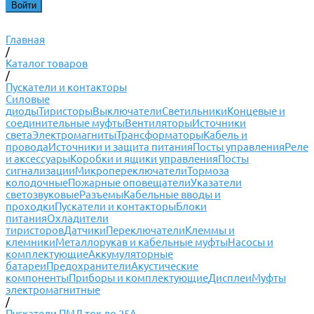
Главная
/
Каталог товаров
/
Пускатели и контакторы
Силовые
диоды
Тиристоры
Выключатели
Светильники
Концевые и
соединительные муфты
Вентиляторы
Источники
света
Электромагниты
Трансформаторы
Кабель и
провода
Источники и защита питания
Посты управления
Реле
и аксессуары
Коробки и ящики управления
Посты
сигнализации
Микропереключатели
Тормоза
колодочные
Пожарные оповещатели
Указатели
светозвуковые
Разъемы
Кабельные вводы и
проходки
Пускатели и контакторы
Блоки
питания
Охладители
тиристоров
Датчики
Переключатели
Клеммы и
клемники
Металлорукав и кабельные муфты
Насосы и
комплектующие
Аккумуляторные
батареи
Предохранители
Акустические
компоненты
Приборы и комплектующие
Дисплеи
Муфты
электромагнитные
/
Пускатели ПМЛ ток до 25А