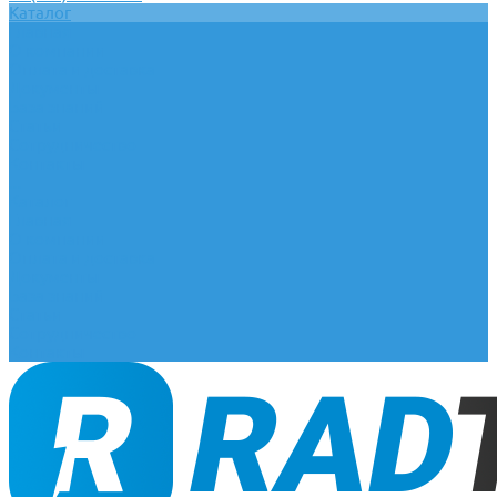
Каталог
Главная
О компании
Оплата и доставка
Документы
База знаний
Статьи
Сотрудничество
Контакты
...
Каталог
Главная
О компании
Оплата и доставка
Документы
База знаний
Статьи
Сотрудничество
Контакты