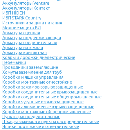
Аккумуляторы Ventura
Аккумуляторы Контакт
ИБП HIDEN
ИБП STARK Country
Источники и защита питания
Молниезащита ВЛ
Арматура сцепная
Арматура поддерживающая
Арматура соединительная
Арматура натяжная
Арматура контактная
Ковры и дорожки диэлектрические
Перемычки
Проводники заземляющие
Хомуты заземления для труб
Коробки и ящики управления
Коробки монтажные огнестойкие
Коробки зажимов взрывозащищенные
Коробки соединительные врывозащищенные
Коробки соединительные общепромышленные
Коробки чугунные взрывозащищенные
Коробки алюминиевые взрывозащищенные
Коробки монтажные общепромышленные
Пункты распределительные
Шкафы зажимов и пункты распределительные
Ящики протяжные и ответвительные