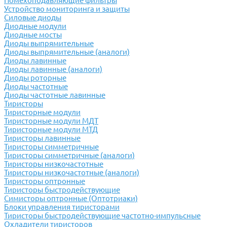
Помехоподавляющие фильтры
Устройство мониторинга и защиты
Силовые диоды
Диодные модули
Диодные мосты
Диоды выпрямительные
Диоды выпрямительные (аналоги)
Диоды лавинные
Диоды лавинные (аналоги)
Диоды роторные
Диоды частотные
Диоды частотные лавинные
Тиристоры
Тиристорные модули
Тиристорные модули МДТ
Тиристорные модули МТД
Тиристоры лавинные
Тиристоры симметричные
Тиристоры симметричные (аналоги)
Тиристоры низкочастотные
Тиристоры низкочастотные (аналоги)
Тиристоры оптронные
Тиристоры быстродействующие
Симисторы оптронные (Оптотриаки)
Блоки управления тиристорами
Тиристоры быстродействующие частотно-импульсные
Охладители тиристоров