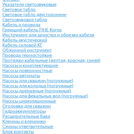
Указатели светозвуковые
Световое табло
Световое табло двусторонние
Светозвуковое табло
Кабель и провода
Греющий кабель FINE Korea
Инструмент для зачистки и обрезки кабеля
Кабель акустический
Кабель силовой КГ
Обжимной инструмент
Провода термостойкие
Протяжки кабельные (желтая, красная, синяя)
Насосы и комплектующие
Насосы поверхностные
Насосы-автоматы
Насосы для скважин (погружные)
Насосы для колодца (погружные)
Насосы дренажные (погружные)
Насосы для фекальных вод (погружные)
Насосы циркуляционные
Оголовки для скважин
Гидроаккумуляторы
Расширительные баки
Клеммы и клемники
Cжимы ответвительные
Блок контакты