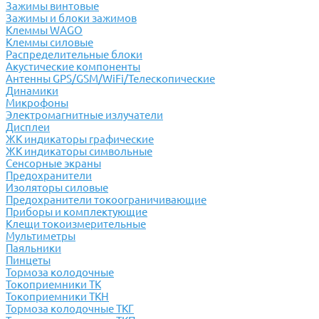
Зажимы винтовые
Зажимы и блоки зажимов
Клеммы WAGO
Клеммы силовые
Распределительные блоки
Акустические компоненты
Антенны GPS/GSM/WiFi/Телескопические
Динамики
Микрофоны
Электромагнитные излучатели
Дисплеи
ЖК индикаторы графические
ЖК индикаторы символьные
Сенсорные экраны
Предохранители
Изоляторы силовые
Предохранители токоограничивающие
Приборы и комплектующие
Клещи токоизмерительные
Мультиметры
Паяльники
Пинцеты
Тормоза колодочные
Токоприемники ТК
Токоприемники ТКН
Тормоза колодочные ТКГ