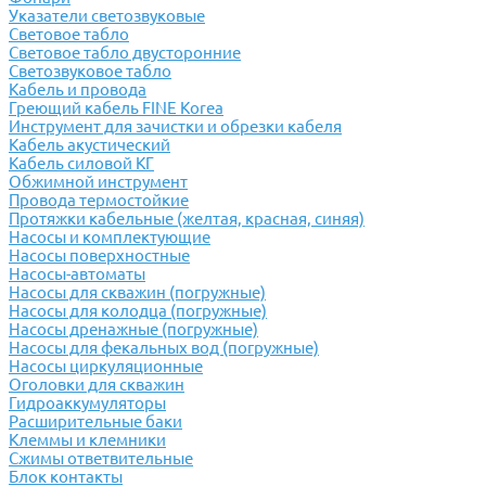
Указатели светозвуковые
Световое табло
Световое табло двусторонние
Светозвуковое табло
Кабель и провода
Греющий кабель FINE Korea
Инструмент для зачистки и обрезки кабеля
Кабель акустический
Кабель силовой КГ
Обжимной инструмент
Провода термостойкие
Протяжки кабельные (желтая, красная, синяя)
Насосы и комплектующие
Насосы поверхностные
Насосы-автоматы
Насосы для скважин (погружные)
Насосы для колодца (погружные)
Насосы дренажные (погружные)
Насосы для фекальных вод (погружные)
Насосы циркуляционные
Оголовки для скважин
Гидроаккумуляторы
Расширительные баки
Клеммы и клемники
Cжимы ответвительные
Блок контакты