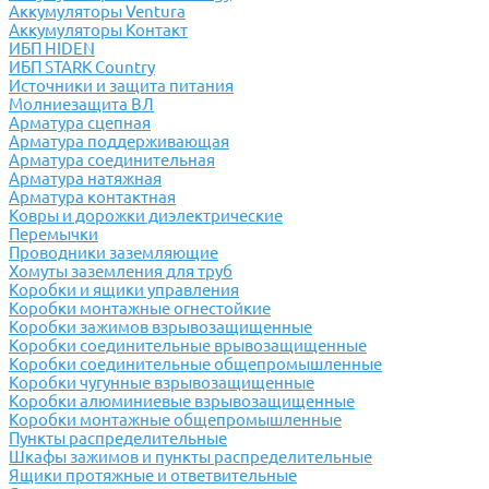
Аккумуляторы Ventura
Аккумуляторы Контакт
ИБП HIDEN
ИБП STARK Country
Источники и защита питания
Молниезащита ВЛ
Арматура сцепная
Арматура поддерживающая
Арматура соединительная
Арматура натяжная
Арматура контактная
Ковры и дорожки диэлектрические
Перемычки
Проводники заземляющие
Хомуты заземления для труб
Коробки и ящики управления
Коробки монтажные огнестойкие
Коробки зажимов взрывозащищенные
Коробки соединительные врывозащищенные
Коробки соединительные общепромышленные
Коробки чугунные взрывозащищенные
Коробки алюминиевые взрывозащищенные
Коробки монтажные общепромышленные
Пункты распределительные
Шкафы зажимов и пункты распределительные
Ящики протяжные и ответвительные