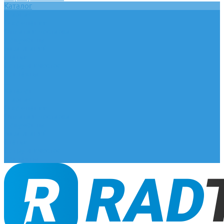
Каталог
Главная
О компании
Оплата и доставка
Документы
База знаний
Статьи
Сотрудничество
Контакты
...
Каталог
Главная
О компании
Оплата и доставка
Документы
База знаний
Статьи
Сотрудничество
Контакты