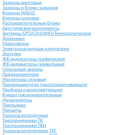
Зажимы винтовые
Зажимы и блоки зажимов
Клеммы WAGO
Клеммы силовые
Распределительные блоки
Акустические компоненты
Антенны GPS/GSM/WiFi/Телескопические
Динамики
Микрофоны
Электромагнитные излучатели
Дисплеи
ЖК индикаторы графические
ЖК индикаторы символьные
Сенсорные экраны
Предохранители
Изоляторы силовые
Предохранители токоограничивающие
Приборы и комплектующие
Клещи токоизмерительные
Мультиметры
Паяльники
Пинцеты
Тормоза колодочные
Токоприемники ТК
Токоприемники ТКН
Тормоза колодочные ТКГ