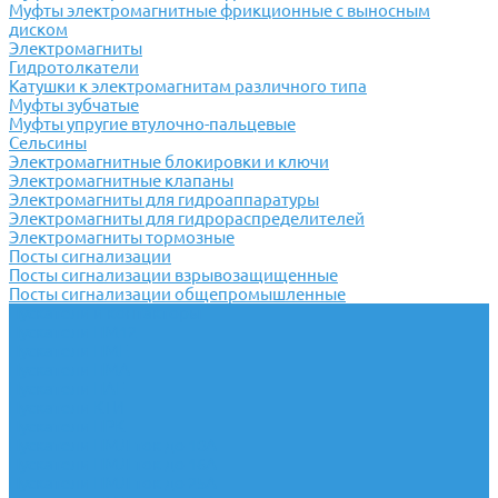
Муфты электромагнитные фрикционные с выносным
диском
Электромагниты
Гидротолкатели
Катушки к электромагнитам различного типа
Муфты зубчатые
Муфты упругие втулочно-пальцевые
Сельсины
Электромагнитные блокировки и ключи
Электромагнитные клапаны
Электромагниты для гидроаппаратуры
Электромагниты для гидрораспределителей
Электромагниты тормозные
Посты сигнализации
Посты сигнализации взрывозащищенные
Посты сигнализации общепромышленные
Пускатели и контакторы
Пускатели ПМ12
Пускатели ПМЕ
Пускатели ПМА
Пускатели ПАЕ
Пускатели КТИ
Пускатели ПРК
Пускатели ПМЛ ток до 10А
Пускатели ПМЛ ток до 16А
Пускатели ПМЛ ток до 25А