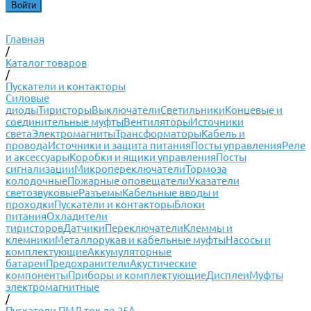
Главная
/
Каталог товаров
/
Пускатели и контакторы
Силовые
диоды
Тиристоры
Выключатели
Светильники
Концевые и
соединительные муфты
Вентиляторы
Источники
света
Электромагниты
Трансформаторы
Кабель и
провода
Источники и защита питания
Посты управления
Реле
и аксессуары
Коробки и ящики управления
Посты
сигнализации
Микропереключатели
Тормоза
колодочные
Пожарные оповещатели
Указатели
светозвуковые
Разъемы
Кабельные вводы и
проходки
Пускатели и контакторы
Блоки
питания
Охладители
тиристоров
Датчики
Переключатели
Клеммы и
клемники
Металлорукав и кабельные муфты
Насосы и
комплектующие
Аккумуляторные
батареи
Предохранители
Акустические
компоненты
Приборы и комплектующие
Дисплеи
Муфты
электромагнитные
/
Пускатели ПМЛ ток до 25А