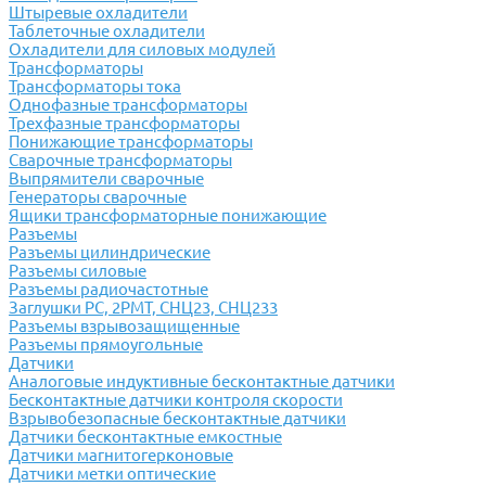
Штыревые охладители
Таблеточные охладители
Охладители для силовых модулей
Трансформаторы
Трансформаторы тока
Однофазные трансформаторы
Трехфазные трансформаторы
Понижающие трансформаторы
Сварочные трансформаторы
Выпрямители сварочные
Генераторы сварочные
Ящики трансформаторные понижающие
Разъемы
Разъемы цилиндрические
Разъемы силовые
Разъемы радиочастотные
Заглушки РС, 2РМТ, СНЦ23, СНЦ233
Разъемы взрывозащищенные
Разъемы прямоугольные
Датчики
Аналоговые индуктивные бесконтактные датчики
Бесконтактные датчики контроля скорости
Взрывобезопасные бесконтактные датчики
Датчики бесконтактные емкостные
Датчики магнитогерконовые
Датчики метки оптические