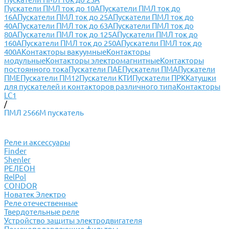
Пускатели ПМЛ ток до 10А
Пускатели ПМЛ ток до
16А
Пускатели ПМЛ ток до 25А
Пускатели ПМЛ ток до
40А
Пускатели ПМЛ ток до 63А
Пускатели ПМЛ ток до
80А
Пускатели ПМЛ ток до 125А
Пускатели ПМЛ ток до
160А
Пускатели ПМЛ ток до 250А
Пускатели ПМЛ ток до
400А
Контакторы вакуумные
Контакторы
модульные
Контакторы электромагнитные
Контакторы
постоянного тока
Пускатели ПАЕ
Пускатели ПМА
Пускатели
ПМЕ
Пускатели ПМ12
Пускатели КТИ
Пускатели ПРК
Катушки
для пускателей и контакторов различного типа
Контакторы
LC1
/
ПМЛ 2566М пускатель
Реле и аксессуары
Finder
Shenler
РЕЛЕОН
RelPol
CONDOR
Новатек Электро
Реле отечественные
Твердотельные реле
Устройство защиты электродвигателя