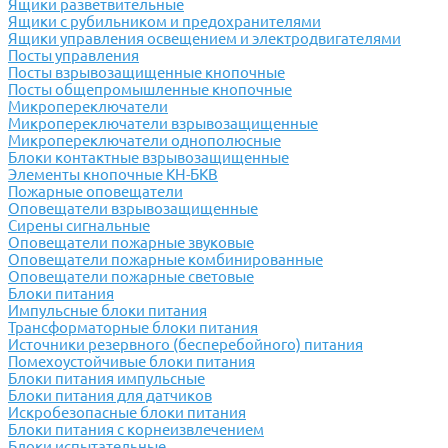
Ящики разветвительные
Ящики с рубильником и предохранителями
Ящики управления освещением и электродвигателями
Посты управления
Посты взрывозащищенные кнопочные
Посты общепромышленные кнопочные
Микропереключатели
Микропереключатели взрывозащищенные
Микропереключатели однополюсные
Блоки контактные взрывозащищенные
Элементы кнопочные КН-БКВ
Пожарные оповещатели
Оповещатели взрывозащищенные
Сирены сигнальные
Оповещатели пожарные звуковые
Оповещатели пожарные комбинированные
Оповещатели пожарные световые
Блоки питания
Импульсные блоки питания
Трансформаторные блоки питания
Источники резервного (бесперебойного) питания
Помехоустойчивые блоки питания
Блоки питания импульсные
Блоки питания для датчиков
Искробезопасные блоки питания
Блоки питания с корнеизвлечением
Блоки испытательные