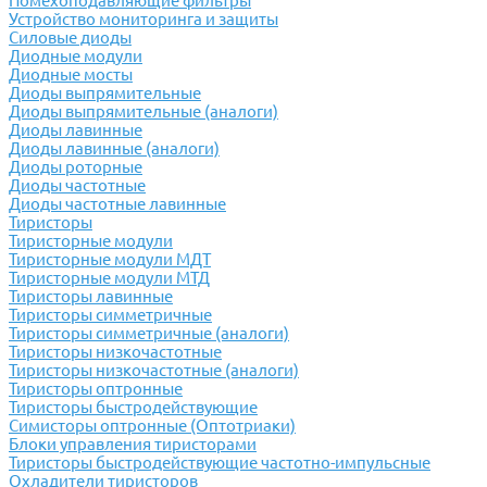
Помехоподавляющие фильтры
Устройство мониторинга и защиты
Силовые диоды
Диодные модули
Диодные мосты
Диоды выпрямительные
Диоды выпрямительные (аналоги)
Диоды лавинные
Диоды лавинные (аналоги)
Диоды роторные
Диоды частотные
Диоды частотные лавинные
Тиристоры
Тиристорные модули
Тиристорные модули МДТ
Тиристорные модули МТД
Тиристоры лавинные
Тиристоры симметричные
Тиристоры симметричные (аналоги)
Тиристоры низкочастотные
Тиристоры низкочастотные (аналоги)
Тиристоры оптронные
Тиристоры быстродействующие
Симисторы оптронные (Оптотриаки)
Блоки управления тиристорами
Тиристоры быстродействующие частотно-импульсные
Охладители тиристоров