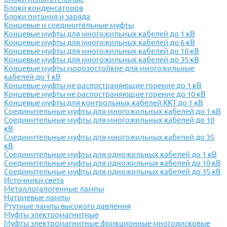
Блоки конденсаторов
Блоки питания и заряда
Концевые и соединительные муфты
Концевые муфты для многожильных кабелей до 1 кВ
Концевые муфты для многожильных кабелей до 6 кВ
Концевые муфты для многожильных кабелей до 10 кВ
Концевые муфты для многожильных кабелей до 35 кВ
Концевые муфты морозостойкие для многожильные
кабелей до 1 кВ
Концевые муфты не распостраняющие горение до 1 кВ
Концевые муфты не распостраняющие горение до 10 кВ
Концевые муфты для контрольных кабелей ККТ до 1 кВ
Соединительные муфты для многожильных кабелей до 1 кВ
Соединительные муфты для многожильных кабелей до 10
кВ
Соединительные муфты для многожильных кабелей до 35
кВ
Соединительные муфты для одножильных кабелей до 1 кВ
Соединительные муфты для одножильных кабелей до 10 кВ
Соединительные муфты для одножильных кабелей до 35 кВ
Источники света
Металлогалогенные лампы
Натриевые лампы
Ртутные лампы высокого давления
Муфты электромагнитные
Муфты электромагнитные фрикционные многодисковые