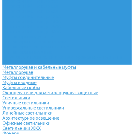
Пускатели ПМЛ ток до 40А
Пускатели ПМЛ ток до 63А
Пускатели ПМЛ ток до 80А
Пускатели ПМЛ ток до 125А
Пускатели ПМЛ ток до 160А
Пускатели ПМЛ ток до 250А
Пускатели ПМЛ ток до 400А
Контакторы модульные
Контакторы постоянного тока
Контакторы электромагнитные
Контакторы вакуумные
Катушки для пускателей и контакторов различного типа
Контакторы LC1
Металлорукав и кабельные муфты
Металлорукав
Муфты соединительные
Муфты вводные
Кабельные скобы
Оконцеватели для металлорукава защитные
Светильники
Уличные светильники
Универсальные светильники
Линейные светильники
Архитектурное освещение
Офисные светильники
Светильники ЖКХ
Фонари