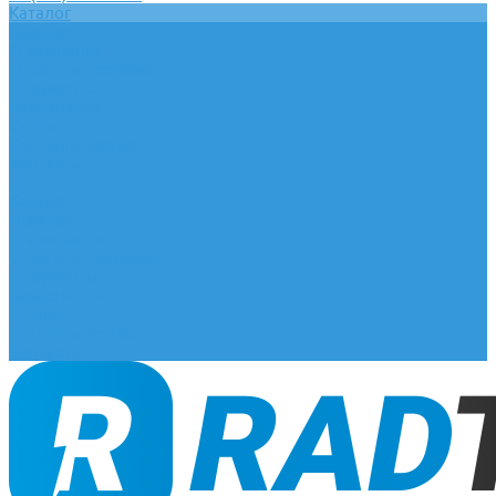
Каталог
Главная
О компании
Оплата и доставка
Документы
База знаний
Статьи
Сотрудничество
Контакты
...
Каталог
Главная
О компании
Оплата и доставка
Документы
База знаний
Статьи
Сотрудничество
Контакты