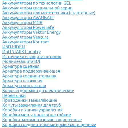
Аккумуляторы по технологии GEL
Аккумуляторы специальной серии
Аккумуляторы для мототехники (стартерные)
Аккумуляторы AVANBATT
Аккумуляторы MNB
Аккумуляторы PowerSafe
Аккумуляторы Vektor Energy
Аккумуляторы Ventura
Аккумуляторы Контакт
ИБП HIDEN
ИБП STARK Country
Источники и защита питания
Молниезащита ВЛ
Арматура сцепная
Арматура поддерживающая
Арматура соединительная
Арматура натяжная
Арматура контактная
Ковры и дорожки диэлектрические
Перемычки
Проводники заземляющие
Хомуты заземления для труб
Коробки и ящики управления
Коробки монтажные огнестойкие
Коробки зажимов взрывозащищенные
Коробки соединительные врывозащищенные