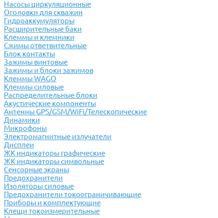
Насосы циркуляционные
Оголовки для скважин
Гидроаккумуляторы
Расширительные баки
Клеммы и клемники
Cжимы ответвительные
Блок контакты
Зажимы винтовые
Зажимы и блоки зажимов
Клеммы WAGO
Клеммы силовые
Распределительные блоки
Акустические компоненты
Антенны GPS/GSM/WiFi/Телескопические
Динамики
Микрофоны
Электромагнитные излучатели
Дисплеи
ЖК индикаторы графические
ЖК индикаторы символьные
Сенсорные экраны
Предохранители
Изоляторы силовые
Предохранители токоограничивающие
Приборы и комплектующие
Клещи токоизмерительные