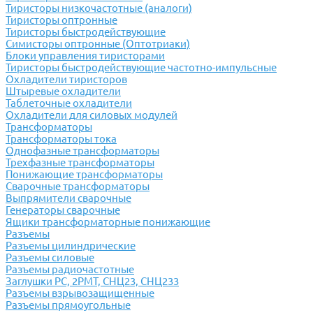
Тиристоры низкочастотные (аналоги)
Тиристоры оптронные
Тиристоры быстродействующие
Симисторы оптронные (Оптотриаки)
Блоки управления тиристорами
Тиристоры быстродействующие частотно-импульсные
Охладители тиристоров
Штыревые охладители
Таблеточные охладители
Охладители для силовых модулей
Трансформаторы
Трансформаторы тока
Однофазные трансформаторы
Трехфазные трансформаторы
Понижающие трансформаторы
Сварочные трансформаторы
Выпрямители сварочные
Генераторы сварочные
Ящики трансформаторные понижающие
Разъемы
Разъемы цилиндрические
Разъемы силовые
Разъемы радиочастотные
Заглушки РС, 2РМТ, СНЦ23, СНЦ233
Разъемы взрывозащищенные
Разъемы прямоугольные