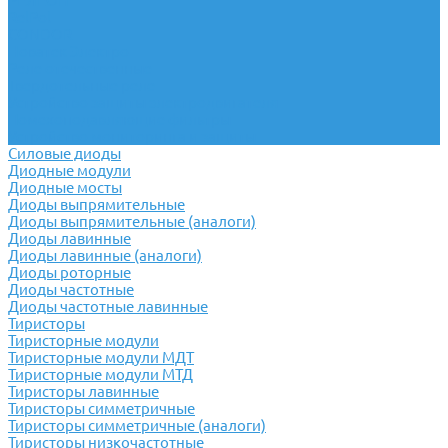
РЕЛЕОН
RelPol
CONDOR
Новатек Электро
Реле отечественные
Твердотельные реле
Устройство защиты электродвигателя
Помехоподавляющие фильтры
Устройство мониторинга и защиты
Силовые диоды
Диодные модули
Диодные мосты
Диоды выпрямительные
Диоды выпрямительные (аналоги)
Диоды лавинные
Диоды лавинные (аналоги)
Диоды роторные
Диоды частотные
Диоды частотные лавинные
Тиристоры
Тиристорные модули
Тиристорные модули МДТ
Тиристорные модули МТД
Тиристоры лавинные
Тиристоры симметричные
Тиристоры симметричные (аналоги)
Тиристоры низкочастотные