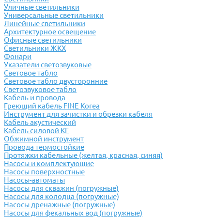
Уличные светильники
Универсальные светильники
Линейные светильники
Архитектурное освещение
Офисные светильники
Светильники ЖКХ
Фонари
Указатели светозвуковые
Световое табло
Световое табло двусторонние
Светозвуковое табло
Кабель и провода
Греющий кабель FINE Korea
Инструмент для зачистки и обрезки кабеля
Кабель акустический
Кабель силовой КГ
Обжимной инструмент
Провода термостойкие
Протяжки кабельные (желтая, красная, синяя)
Насосы и комплектующие
Насосы поверхностные
Насосы-автоматы
Насосы для скважин (погружные)
Насосы для колодца (погружные)
Насосы дренажные (погружные)
Насосы для фекальных вод (погружные)