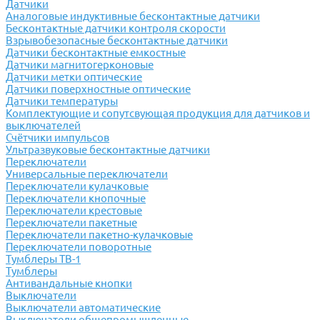
Датчики
Аналоговые индуктивные бесконтактные датчики
Бесконтактные датчики контроля скорости
Взрывобезопасные бесконтактные датчики
Датчики бесконтактные емкостные
Датчики магнитогерконовые
Датчики метки оптические
Датчики поверхностные оптические
Датчики температуры
Комплектующие и сопутсвующая продукция для датчиков и
выключателей
Счётчики импульсов
Ультразвуковые бесконтактные датчики
Переключатели
Универсальные переключатели
Переключатели кулачковые
Переключатели кнопочные
Переключатели крестовые
Переключатели пакетные
Переключатели пакетно-кулачковые
Переключатели поворотные
Тумблеры ТВ-1
Тумблеры
Антивандальные кнопки
Выключатели
Выключатели автоматические
Выключатели общепромышленные