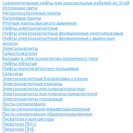
Соединительные муфты для одножильных кабелей до 35 кВ
Источники света
Металлогалогенные лампы
Натриевые лампы
Ртутные лампы высокого давления
Муфты электромагнитные
Муфты электромагнитные фрикционные многодисковые
Муфты электромагнитные фрикционные с выносным
диском
Электромагниты
Гидротолкатели
Катушки к электромагнитам различного типа
Муфты зубчатые
Муфты упругие втулочно-пальцевые
Сельсины
Электромагнитные блокировки и ключи
Электромагнитные клапаны
Электромагниты для гидроаппаратуры
Электромагниты для гидрораспределителей
Электромагниты тормозные
Посты сигнализации
Посты сигнализации взрывозащищенные
Посты сигнализации общепромышленные
Пускатели и контакторы
Пускатели ПМ12
Пускатели ПМЕ