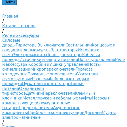
Главная
/
Каталог товаров
/
Реле и аксессуары
Силовые
диоды
Тиристоры
Выключатели
Светильники
Концевые и
соединительные муфты
Вентиляторы
Источники
света
Электромагниты
Трансформаторы
Кабель и
провода
Источники и защита питания
Посты управления
Реле
и аксессуары
Коробки и ящики управления
Посты
сигнализации
Микропереключатели
Тормоза
колодочные
Пожарные оповещатели
Указатели
светозвуковые
Разъемы
Кабельные вводы и
проходки
Пускатели и контакторы
Блоки
питания
Охладители
тиристоров
Датчики
Переключатели
Клеммы и
клемники
Металлорукав и кабельные муфты
Насосы и
комплектующие
Аккумуляторные
батареи
Предохранители
Акустические
компоненты
Приборы и комплектующие
Дисплеи
Муфты
электромагнитные
/
Finder