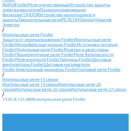
RelPol
Finder
Реле отечественные
Устройство защиты
электродвигателя
Помехоподавляющие
фильтры
CONDOR
Устройство мониторинга и
защиты
Твердотельные реле
РЕЛЕОН
Shenler
Новатек
Электро
/
Импульсные реле Finder
Защита от перенапряжения Finder
Импульсные реле
Finder
Интерфейсные модули Finder
Источники питания
Finder
Модульные реле Finder
Розетки и аксессуары
Finder
Промежуточные реле Finder
Реле безопасности
Finder
Реле контроля Finder
Таймеры Finder
Щитовые
вентиляторы Finder
Щитовые нагреватели
Finder
Электронные диммеры Finder
Силовые реле Finder
/
Импульсные реле 13 серии
Импульсные реле 13 серии
Импульсные реле 20
серии
Импульсные реле 26 серии
Импульсные реле 27 серии
/
13.01.8.125.0000 импульсное реле Finder
Реле и аксессуары
Finder
Shenler