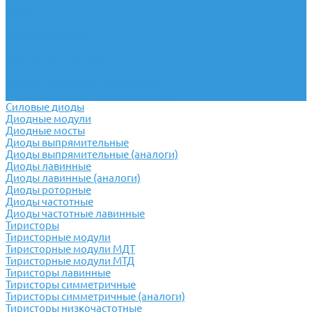
РЕЛЕОН
RelPol
CONDOR
Новатек Электро
Реле отечественные
Твердотельные реле
Устройство защиты электродвигателя
Помехоподавляющие фильтры
Устройство мониторинга и защиты
Силовые диоды
Диодные модули
Диодные мосты
Диоды выпрямительные
Диоды выпрямительные (аналоги)
Диоды лавинные
Диоды лавинные (аналоги)
Диоды роторные
Диоды частотные
Диоды частотные лавинные
Тиристоры
Тиристорные модули
Тиристорные модули МДТ
Тиристорные модули МТД
Тиристоры лавинные
Тиристоры симметричные
Тиристоры симметричные (аналоги)
Тиристоры низкочастотные