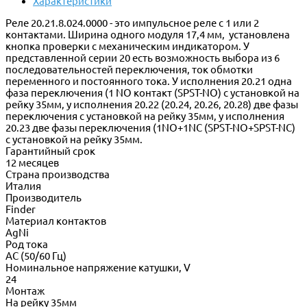
Характеристики
Реле 20.21.8.024.0000 - это импульсное реле с 1 или 2
контактами. Ширина одного модуля 17,4 мм, установлена
кнопка проверки с механическим индикатором. У
представленной серии 20 есть возможность выбора из 6
последовательностей переключения, ток обмотки
переменного и постоянного тока. У исполнения 20.21 одна
фаза переключения (1 NО контакт (SPST-NO) с установкой на
рейку 35мм, у исполнения 20.22 (20.24, 20.26, 20.28) две фазы
переключения с установкой на рейку 35мм, у исполнения
20.23 две фазы переключения (1NО+1NC (SPST-NO+SPST-NC)
с установкой на рейку 35мм.
Гарантийный срок
12 месяцев
Страна производства
Италия
Производитель
Finder
Материал контактов
AgNi
Род тока
AC (50/60 Гц)
Номинальное напряжение катушки, V
24
Монтаж
На рейку 35мм