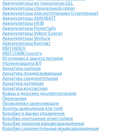
Аккумуляторы по технологии GEL
Аккумуляторы специальной серии
Аккумуляторы для мототехники (стартерные)
Аккумуляторы AVANBATT
Аккумуляторы MNB
Аккумуляторы PowerSafe
Аккумуляторы Vektor Energy
Аккумуляторы Ventura
Аккумуляторы Контакт
ИБП HIDEN
ИБП STARK Country
Источники и защита питания
Молниезащита ВЛ
Арматура сцепная
Арматура поддерживающая
Арматура соединительная
Арматура натяжная
Арматура контактная
Ковры и дорожки диэлектрические
Перемычки
Проводники заземляющие
Хомуты заземления для труб
Коробки и ящики управления
Коробки монтажные огнестойкие
Коробки зажимов взрывозащищенные
Коробки соединительные врывозащищенные