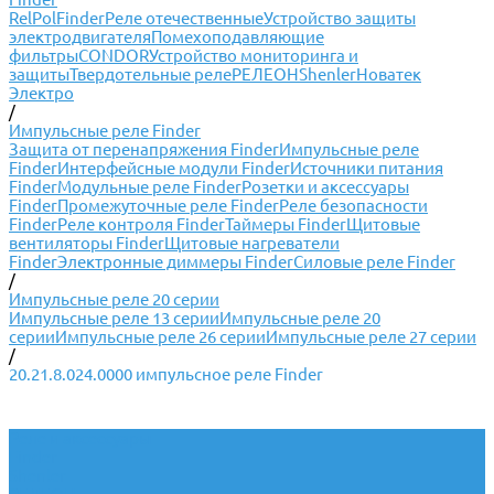
RelPol
Finder
Реле отечественные
Устройство защиты
электродвигателя
Помехоподавляющие
фильтры
CONDOR
Устройство мониторинга и
защиты
Твердотельные реле
РЕЛЕОН
Shenler
Новатек
Электро
/
Импульсные реле Finder
Защита от перенапряжения Finder
Импульсные реле
Finder
Интерфейсные модули Finder
Источники питания
Finder
Модульные реле Finder
Розетки и аксессуары
Finder
Промежуточные реле Finder
Реле безопасности
Finder
Реле контроля Finder
Таймеры Finder
Щитовые
вентиляторы Finder
Щитовые нагреватели
Finder
Электронные диммеры Finder
Силовые реле Finder
/
Импульсные реле 20 серии
Импульсные реле 13 серии
Импульсные реле 20
серии
Импульсные реле 26 серии
Импульсные реле 27 серии
/
20.21.8.024.0000 импульсное реле Finder
Реле и аксессуары
Finder
Shenler