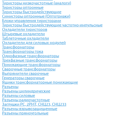
Тиристоры низкочастотные (аналоги)
Тиристоры оптронные
Тиристоры быстродействующие
Симисторы оптронные (Оптотриаки)
Блоки управления тиристорами
Тиристоры быстродействующие частотно-импульсные
Охладители тиристоров
Штыревые охладители
Таблеточные охладители
Охладители для силовых модулей
Трансформаторы
Трансформаторы тока
Однофазные трансформаторы
Трехфазные трансформаторы
Понижающие трансформаторы
Сварочные трансформаторы
Выпрямители сварочные
Генераторы сварочные
Ящики трансформаторные понижающие
Разъемы
Разъемы цилиндрические
Разъемы силовые
Разъемы радиочастотные
Заглушки РС, 2РМТ, СНЦ23, СНЦ233
Разъемы взрывозащищенные
Разъемы прямоугольные