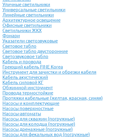
Уличные светильники
Универсальные светильники
Линейные светильники
Архитектурное освещение
Офисные светильники
Светильники ЖКХ
Фонари
Указатели светозвуковые
Световое табло
Световое табло двусторонние
Светозвуковое табло
Кабель и провода
Греющий кабель FINE Korea
Инструмент для зачистки и обрезки кабеля
Кабель акустический
Кабель силовой КГ
Обжимной инструмент
Провода термостойкие
Протяжки кабельные (желтая, красная, синяя)
Насосы и комплектующие
Насосы поверхностные
Насосы-автоматы
Насосы для скважин (погружные)
Насосы для колодца (погружные)
Насосы дренажные (погружные)
Насосы для фекальных вод (погружные)