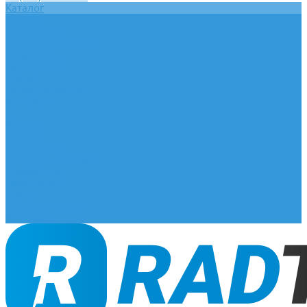
Каталог
Главная
О компании
Оплата и доставка
Документы
База знаний
Статьи
Сотрудничество
Контакты
...
Каталог
Главная
О компании
Оплата и доставка
Документы
База знаний
Статьи
Сотрудничество
Контакты