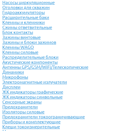
Насосы циркуляционные
Оголовки для скважин
Гидроаккумуляторы
Расширительные баки
Клеммы и клемники
Cжимы ответвительные
Блок контакты
Зажимы винтовые
Зажимы и блоки зажимов
Клеммы WAGO
Клеммы силовые
Распределительные блоки
Акустические компоненты
Антенны GPS/GSM/WiFi/Телескопические
Динамики
Микрофоны
Электромагнитные излучатели
Дисплеи
ЖК индикаторы графические
ЖК индикаторы символьные
Сенсорные экраны
Предохранители
Изоляторы силовые
Предохранители токоограничивающие
Приборы и комплектующие
Клещи токоизмерительные