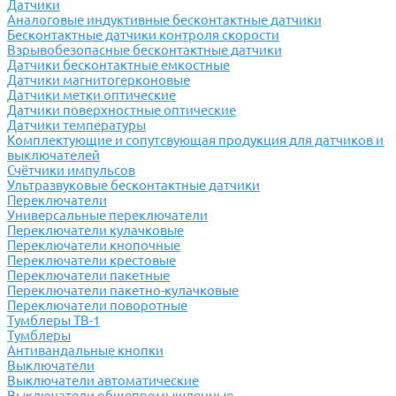
Датчики
Аналоговые индуктивные бесконтактные датчики
Бесконтактные датчики контроля скорости
Взрывобезопасные бесконтактные датчики
Датчики бесконтактные емкостные
Датчики магнитогерконовые
Датчики метки оптические
Датчики поверхностные оптические
Датчики температуры
Комплектующие и сопутсвующая продукция для датчиков и
выключателей
Счётчики импульсов
Ультразвуковые бесконтактные датчики
Переключатели
Универсальные переключатели
Переключатели кулачковые
Переключатели кнопочные
Переключатели крестовые
Переключатели пакетные
Переключатели пакетно-кулачковые
Переключатели поворотные
Тумблеры ТВ-1
Тумблеры
Антивандальные кнопки
Выключатели
Выключатели автоматические
Выключатели общепромышленные