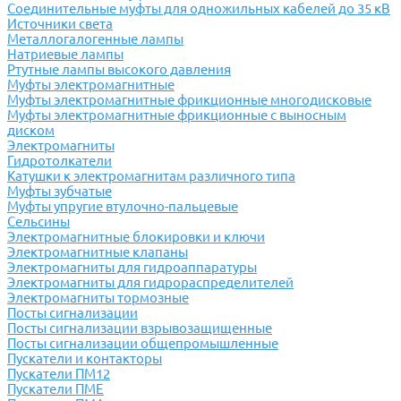
Соединительные муфты для одножильных кабелей до 35 кВ
Источники света
Металлогалогенные лампы
Натриевые лампы
Ртутные лампы высокого давления
Муфты электромагнитные
Муфты электромагнитные фрикционные многодисковые
Муфты электромагнитные фрикционные с выносным
диском
Электромагниты
Гидротолкатели
Катушки к электромагнитам различного типа
Муфты зубчатые
Муфты упругие втулочно-пальцевые
Сельсины
Электромагнитные блокировки и ключи
Электромагнитные клапаны
Электромагниты для гидроаппаратуры
Электромагниты для гидрораспределителей
Электромагниты тормозные
Посты сигнализации
Посты сигнализации взрывозащищенные
Посты сигнализации общепромышленные
Пускатели и контакторы
Пускатели ПМ12
Пускатели ПМЕ