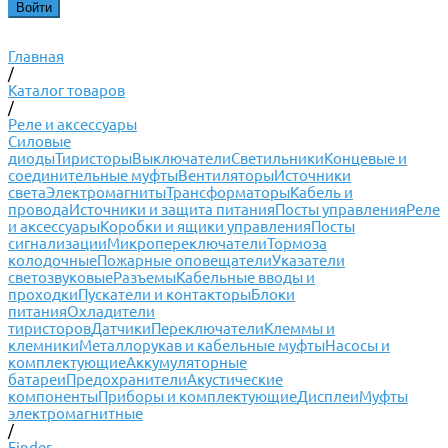
Главная
/
Каталог товаров
/
Реле и аксессуары
Силовые
диоды
Тиристоры
Выключатели
Светильники
Концевые и
соединительные муфты
Вентиляторы
Источники
света
Электромагниты
Трансформаторы
Кабель и
провода
Источники и защита питания
Посты управления
Реле
и аксессуары
Коробки и ящики управления
Посты
сигнализации
Микропереключатели
Тормоза
колодочные
Пожарные оповещатели
Указатели
светозвуковые
Разъемы
Кабельные вводы и
проходки
Пускатели и контакторы
Блоки
питания
Охладители
тиристоров
Датчики
Переключатели
Клеммы и
клемники
Металлорукав и кабельные муфты
Насосы и
комплектующие
Аккумуляторные
батареи
Предохранители
Акустические
компоненты
Приборы и комплектующие
Дисплеи
Муфты
электромагнитные
/
Finder