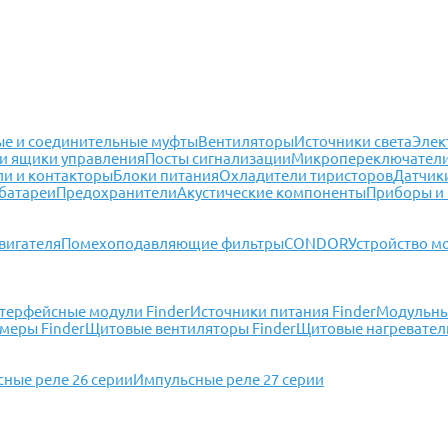
е и соединительные муфты
Вентиляторы
Источники света
Элек
и ящики управления
Посты сигнализации
Микропереключател
ли и контакторы
Блоки питания
Охладители тиристоров
Датчик
батареи
Предохранители
Акустические компоненты
Приборы и
вигателя
Помехоподавляющие фильтры
CONDOR
Устройство м
терфейсные модули Finder
Источники питания Finder
Модульные
меры Finder
Щитовые вентиляторы Finder
Щитовые нагреватели
ные реле 26 серии
Импульсные реле 27 серии