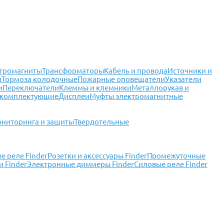
тромагниты
Трансформаторы
Кабель и провода
Источники и
и
Тормоза колодочные
Пожарные оповещатели
Указатели
и
Переключатели
Клеммы и клемники
Металлорукав и
 комплектующие
Дисплеи
Муфты электромагнитные
ониторинга и защиты
Твердотельные
 реле Finder
Розетки и аксессуары Finder
Промежуточные
 Finder
Электронные диммеры Finder
Силовые реле Finder