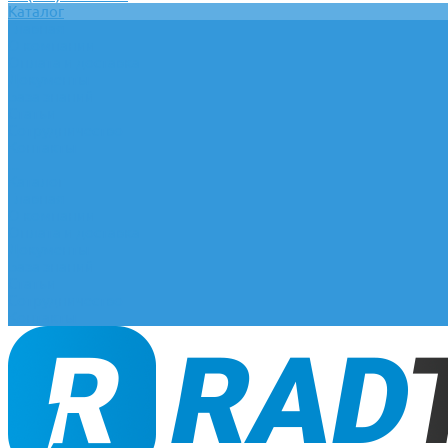
Каталог
Главная
О компании
Оплата и доставка
Документы
База знаний
Статьи
Сотрудничество
Контакты
...
Каталог
Главная
О компании
Оплата и доставка
Документы
База знаний
Статьи
Сотрудничество
Контакты