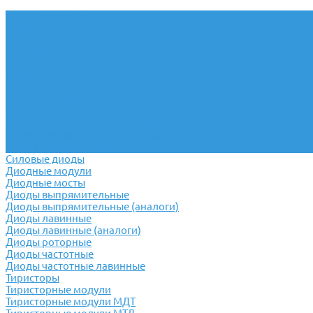
Реле и аксессуары
Finder
Shenler
РЕЛЕОН
RelPol
CONDOR
Новатек Электро
Реле отечественные
Твердотельные реле
Устройство защиты электродвигателя
Помехоподавляющие фильтры
Устройство мониторинга и защиты
Силовые диоды
Диодные модули
Диодные мосты
Диоды выпрямительные
Диоды выпрямительные (аналоги)
Диоды лавинные
Диоды лавинные (аналоги)
Диоды роторные
Диоды частотные
Диоды частотные лавинные
Тиристоры
Тиристорные модули
Тиристорные модули МДТ