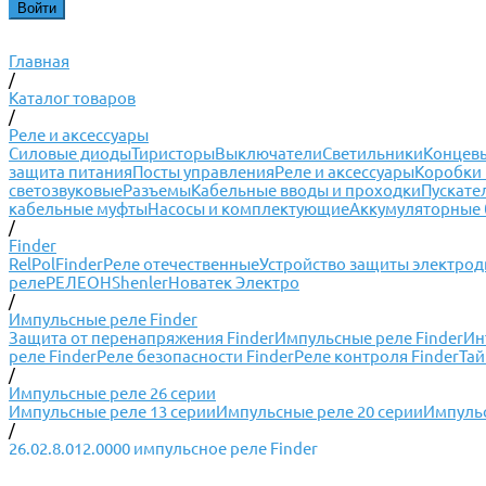
Главная
/
Каталог товаров
/
Реле и аксессуары
Силовые диоды
Тиристоры
Выключатели
Светильники
Концевы
защита питания
Посты управления
Реле и аксессуары
Коробки 
светозвуковые
Разъемы
Кабельные вводы и проходки
Пускате
кабельные муфты
Насосы и комплектующие
Аккумуляторные 
/
Finder
RelPol
Finder
Реле отечественные
Устройство защиты электрод
реле
РЕЛЕОН
Shenler
Новатек Электро
/
Импульсные реле Finder
Защита от перенапряжения Finder
Импульсные реле Finder
Ин
реле Finder
Реле безопасности Finder
Реле контроля Finder
Тай
/
Импульсные реле 26 серии
Импульсные реле 13 серии
Импульсные реле 20 серии
Импульс
/
26.02.8.012.0000 импульсное реле Finder