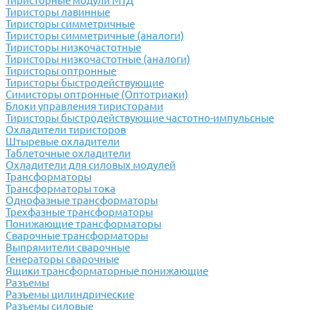
Тиристорные модули МТД
Тиристоры лавинные
Тиристоры симметричные
Тиристоры симметричные (аналоги)
Тиристоры низкочастотные
Тиристоры низкочастотные (аналоги)
Тиристоры оптронные
Тиристоры быстродействующие
Симисторы оптронные (Оптотриаки)
Блоки управления тиристорами
Тиристоры быстродействующие частотно-импульсные
Охладители тиристоров
Штыревые охладители
Таблеточные охладители
Охладители для силовых модулей
Трансформаторы
Трансформаторы тока
Однофазные трансформаторы
Трехфазные трансформаторы
Понижающие трансформаторы
Сварочные трансформаторы
Выпрямители сварочные
Генераторы сварочные
Ящики трансформаторные понижающие
Разъемы
Разъемы цилиндрические
Разъемы силовые