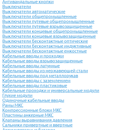
Антивандальные кнопки
Выключатели
Выключатели автоматические
Выключатели общепромышленные
Выключатели путевые общепромышленные
Выключатели путевые взрывозащищенные
Выключатели концевые общепромышленные
Выключатели концевые взрывозащищенные
Выключатели бесконтактные оптические
Выключатели бесконтактные индуктивные
Выключатели бесконтактные емкостные
Кабельные вводы и проходки
Кабельные вводы взрывозащищенные
Кабельные вводы латунные
Кабельные вводы из нержавеющей стали
Кабельные вводы под металлорукав
Кабельные вводы с заземлением
Кабельные вводы пластиковые
Кабельные проходки и универсальные модули
Глухие модули
Одиночные кабельные вводы
Рамы МКС
Компрессионные блоки МКС
Пластины анкерные МКС
Клапаны выравнивания давления
Сальники привертные и ввертные
Аккумуляторные батареи