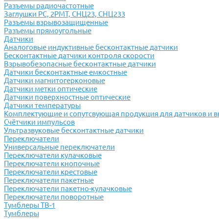
Разъемы радиочастотные
Заглушки РС, 2РМТ, СНЦ23, СНЦ233
Разъемы взрывозащищенные
Разъемы прямоугольные
Датчики
Аналоговые индуктивные бесконтактные датчики
Бесконтактные датчики контроля скорости
Взрывобезопасные бесконтактные датчики
Датчики бесконтактные емкостные
Датчики магнитогерконовые
Датчики метки оптические
Датчики поверхностные оптические
Датчики температуры
Комплектующие и сопутсвующая продукция для датчиков и 
Счётчики импульсов
Ультразвуковые бесконтактные датчики
Переключатели
Универсальные переключатели
Переключатели кулачковые
Переключатели кнопочные
Переключатели крестовые
Переключатели пакетные
Переключатели пакетно-кулачковые
Переключатели поворотные
Тумблеры ТВ-1
Тумблеры