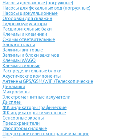
Насосы дренажные (погружные)
Насосы для фекальных вод (погружные)
Насосы циркуляционные
Оголовки для скважин
Гидроаккумуляторы
Расширительные баки
Клеммы и клемники
Cжимы ответвительные
Блок контакты
Зажимы винтовые
Зажимы и блоки зажимов
Клеммы WAGO
Клеммы силовые
Распределительные блоки
Акустические компоненты
Антенны GPS/GSM/WiFi/Телескопические
Динамики
Микрофоны
Электромагнитные излучатели
Дисплеи
ЖК индикаторы графические
ЖК индикаторы символьные
Сенсорные экраны
Предохранители
Изоляторы силовые
Предохранители токоограничивающие