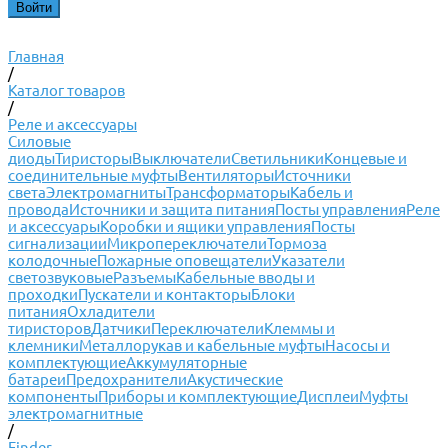
Главная
/
Каталог товаров
/
Реле и аксессуары
Силовые
диоды
Тиристоры
Выключатели
Светильники
Концевые и
соединительные муфты
Вентиляторы
Источники
света
Электромагниты
Трансформаторы
Кабель и
провода
Источники и защита питания
Посты управления
Реле
и аксессуары
Коробки и ящики управления
Посты
сигнализации
Микропереключатели
Тормоза
колодочные
Пожарные оповещатели
Указатели
светозвуковые
Разъемы
Кабельные вводы и
проходки
Пускатели и контакторы
Блоки
питания
Охладители
тиристоров
Датчики
Переключатели
Клеммы и
клемники
Металлорукав и кабельные муфты
Насосы и
комплектующие
Аккумуляторные
батареи
Предохранители
Акустические
компоненты
Приборы и комплектующие
Дисплеи
Муфты
электромагнитные
/
Finder