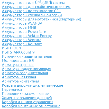
Аккумуляторы для UPS (ИБП) систем
Аккумуляторы для слаботочных систем
Аккумуляторы по технологии GEL
Аккумуляторы специальной серии
Аккумуляторы для мототехники (стартерные)
Аккумуляторы AVANBATT
Аккумуляторы MNB
Аккумуляторы PowerSafe
Аккумуляторы Vektor Energy
Аккумуляторы Ventura
Аккумуляторы Контакт
ИБП HIDEN
ИБП STARK Country
Источники и защита питания
Молниезащита ВЛ
Арматура сцепная
Арматура поддерживающая
Арматура соединительная
Арматура натяжная
Арматура контактная
Ковры и дорожки диэлектрические
Перемычки
Проводники заземляющие
Хомуты заземления для труб
Коробки и ящики управления
Коробки монтажные огнестойкие