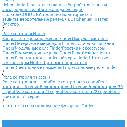
RelPol
Finder
Реле отечественные
Устройство защиты
электродвигателя
Помехоподавляющие
фильтры
CONDOR
Устройство мониторинга и
защиты
Твердотельные реле
РЕЛЕОН
Shenler
Новатек
Электро
/
Реле контроля Finder
Защита от перенапряжения Finder
Импульсные реле
Finder
Интерфейсные модули Finder
Источники питания
Finder
Модульные реле Finder
Розетки и аксессуары
Finder
Промежуточные реле Finder
Реле безопасности
Finder
Реле контроля Finder
Таймеры Finder
Щитовые
вентиляторы Finder
Щитовые нагреватели
Finder
Электронные диммеры Finder
Силовые реле Finder
/
Реле контроля 11 серии
Реле контроля 10 серии
Реле контроля 11 серии
Реле
контроля 18 серии
Реле контроля 1Т серии
Реле контроля 70
серии
Реле контроля 71 серии
Реле контроля 72 серии
Реле
контроля 7Т серии
/
11.01.8.230.0000 модолуьное фотореле Finder
Реле и аксессуары