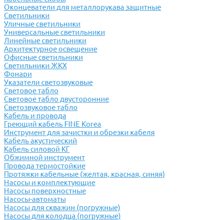
Оконцеватели для металлорукава защитные
Светильники
Уличные светильники
Универсальные светильники
Линейные светильники
Архитектурное освещение
Офисные светильники
Светильники ЖКХ
Фонари
Указатели светозвуковые
Световое табло
Световое табло двусторонние
Светозвуковое табло
Кабель и провода
Греющий кабель FINE Korea
Инструмент для зачистки и обрезки кабеля
Кабель акустический
Кабель силовой КГ
Обжимной инструмент
Провода термостойкие
Протяжки кабельные (желтая, красная, синяя)
Насосы и комплектующие
Насосы поверхностные
Насосы-автоматы
Насосы для скважин (погружные)
Насосы для колодца (погружные)