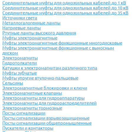
Соединительные муфты для одножильных кабелей до 1 кВ
Соединительные муфты для одножильных кабелей до 10 кВ
Соединительные муфты для одножильных кабелей до 35 кВ
Источники света
Металлогалогенные лампы
Натриевые лампы
Ртутные лампы высокого давления
Муфты электромагнитные
Муфты электромагнитные фрикционные многодисковые
Муфты электромагнитные фрикционные с выносным
диском
Электромагниты
Гидротолкатели
Катушки к электромагнитам различного типа
Муфты зубчатые
Муфты упругие втулочно-пальцевые
Сельсины
Электромагнитные блокировки и ключи
Электромагнитные клапаны
Электромагниты для гидроаппаратуры
Электромагниты для гидрораспределителей
Электромагниты тормозные
Посты сигнализации
Посты сигнализации взрывозащищенные
Посты сигнализации общепромышленные
Пускатели и контакторы