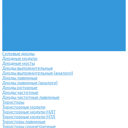
Finder
Shenler
РЕЛЕОН
RelPol
CONDOR
Новатек Электро
Реле отечественные
Твердотельные реле
Устройство защиты электродвигателя
Помехоподавляющие фильтры
Устройство мониторинга и защиты
Силовые диоды
Диодные модули
Диодные мосты
Диоды выпрямительные
Диоды выпрямительные (аналоги)
Диоды лавинные
Диоды лавинные (аналоги)
Диоды роторные
Диоды частотные
Диоды частотные лавинные
Тиристоры
Тиристорные модули
Тиристорные модули МДТ
Тиристорные модули МТД
Тиристоры лавинные
Тиристоры симметричные