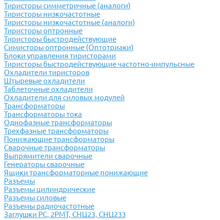
Тиристоры симметричные (аналоги)
Тиристоры низкочастотные
Тиристоры низкочастотные (аналоги)
Тиристоры оптронные
Тиристоры быстродействующие
Симисторы оптронные (Оптотриаки)
Блоки управления тиристорами
Тиристоры быстродействующие частотно-импульсные
Охладители тиристоров
Штыревые охладители
Таблеточные охладители
Охладители для силовых модулей
Трансформаторы
Трансформаторы тока
Однофазные трансформаторы
Трехфазные трансформаторы
Понижающие трансформаторы
Сварочные трансформаторы
Выпрямители сварочные
Генераторы сварочные
Ящики трансформаторные понижающие
Разъемы
Разъемы цилиндрические
Разъемы силовые
Разъемы радиочастотные
Заглушки РС, 2РМТ, СНЦ23, СНЦ233