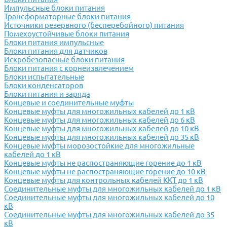
Импульсные блоки питания
Трансформаторные блоки питания
Источники резервного (бесперебойного) питания
Помехоустойчивые блоки питания
Блоки питания импульсные
Блоки питания для датчиков
Искробезопасные блоки питания
Блоки питания с корнеизвлечением
Блоки испытательные
Блоки конденсаторов
Блоки питания и заряда
Концевые и соединительные муфты
Концевые муфты для многожильных кабелей до 1 кВ
Концевые муфты для многожильных кабелей до 6 кВ
Концевые муфты для многожильных кабелей до 10 кВ
Концевые муфты для многожильных кабелей до 35 кВ
Концевые муфты морозостойкие для многожильные
кабелей до 1 кВ
Концевые муфты не распостраняющие горение до 1 кВ
Концевые муфты не распостраняющие горение до 10 кВ
Концевые муфты для контрольных кабелей ККТ до 1 кВ
Соединительные муфты для многожильных кабелей до 1 кВ
Соединительные муфты для многожильных кабелей до 10
кВ
Соединительные муфты для многожильных кабелей до 35
кВ