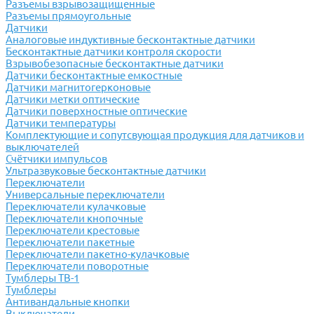
Разъемы взрывозащищенные
Разъемы прямоугольные
Датчики
Аналоговые индуктивные бесконтактные датчики
Бесконтактные датчики контроля скорости
Взрывобезопасные бесконтактные датчики
Датчики бесконтактные емкостные
Датчики магнитогерконовые
Датчики метки оптические
Датчики поверхностные оптические
Датчики температуры
Комплектующие и сопутсвующая продукция для датчиков и
выключателей
Счётчики импульсов
Ультразвуковые бесконтактные датчики
Переключатели
Универсальные переключатели
Переключатели кулачковые
Переключатели кнопочные
Переключатели крестовые
Переключатели пакетные
Переключатели пакетно-кулачковые
Переключатели поворотные
Тумблеры ТВ-1
Тумблеры
Антивандальные кнопки
Выключатели