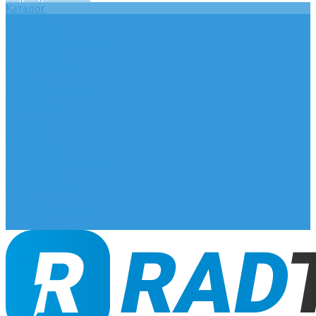
Каталог
Главная
О компании
Оплата и доставка
Документы
База знаний
Статьи
Сотрудничество
Контакты
...
Каталог
Главная
О компании
Оплата и доставка
Документы
База знаний
Статьи
Сотрудничество
Контакты