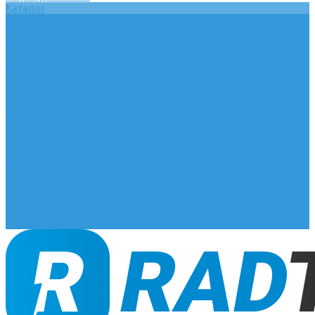
Каталог
Главная
О компании
Оплата и доставка
Документы
База знаний
Статьи
Сотрудничество
Контакты
...
Каталог
Главная
О компании
Оплата и доставка
Документы
База знаний
Статьи
Сотрудничество
Контакты