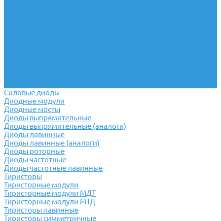
Finder
Shenler
РЕЛЕОН
RelPol
CONDOR
Новатек Электро
Реле отечественные
Твердотельные реле
Устройство защиты электродвигателя
Помехоподавляющие фильтры
Устройство мониторинга и защиты
Силовые диоды
Диодные модули
Диодные мосты
Диоды выпрямительные
Диоды выпрямительные (аналоги)
Диоды лавинные
Диоды лавинные (аналоги)
Диоды роторные
Диоды частотные
Диоды частотные лавинные
Тиристоры
Тиристорные модули
Тиристорные модули МДТ
Тиристорные модули МТД
Тиристоры лавинные
Тиристоры симметричные