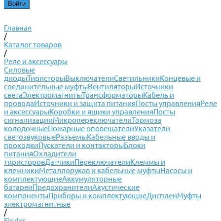
Главная
/
Каталог товаров
/
Реле и аксессуары
Силовые
диоды
Тиристоры
Выключатели
Светильники
Концевые и
соединительные муфты
Вентиляторы
Источники
света
Электромагниты
Трансформаторы
Кабель и
провода
Источники и защита питания
Посты управления
Реле
и аксессуары
Коробки и ящики управления
Посты
сигнализации
Микропереключатели
Тормоза
колодочные
Пожарные оповещатели
Указатели
светозвуковые
Разъемы
Кабельные вводы и
проходки
Пускатели и контакторы
Блоки
питания
Охладители
тиристоров
Датчики
Переключатели
Клеммы и
клемники
Металлорукав и кабельные муфты
Насосы и
комплектующие
Аккумуляторные
батареи
Предохранители
Акустические
компоненты
Приборы и комплектующие
Дисплеи
Муфты
электромагнитные
/
Finder