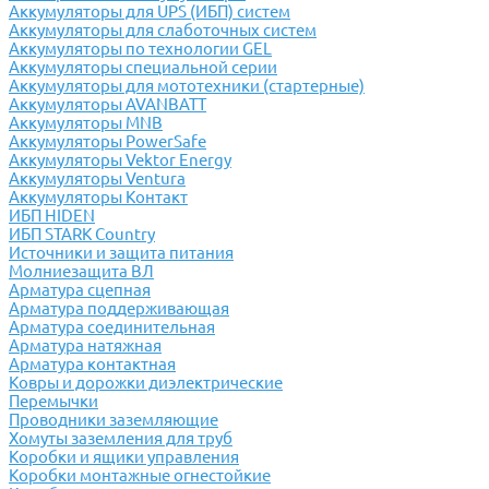
Аккумуляторы для UPS (ИБП) систем
Аккумуляторы для слаботочных систем
Аккумуляторы по технологии GEL
Аккумуляторы специальной серии
Аккумуляторы для мототехники (стартерные)
Аккумуляторы AVANBATT
Аккумуляторы MNB
Аккумуляторы PowerSafe
Аккумуляторы Vektor Energy
Аккумуляторы Ventura
Аккумуляторы Контакт
ИБП HIDEN
ИБП STARK Country
Источники и защита питания
Молниезащита ВЛ
Арматура сцепная
Арматура поддерживающая
Арматура соединительная
Арматура натяжная
Арматура контактная
Ковры и дорожки диэлектрические
Перемычки
Проводники заземляющие
Хомуты заземления для труб
Коробки и ящики управления
Коробки монтажные огнестойкие