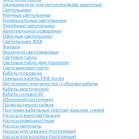
Оконцеватели для металлорукава защитные
Светильники
Уличные светильники
Универсальные светильники
Линейные светильники
Архитектурное освещение
Офисные светильники
Светильники ЖКХ
Фонари
Указатели светозвуковые
Световое табло
Световое табло двусторонние
Светозвуковое табло
Кабель и провода
Греющий кабель FINE Korea
Инструмент для зачистки и обрезки кабеля
Кабель акустический
Кабель силовой КГ
Обжимной инструмент
Провода термостойкие
Протяжки кабельные (желтая, красная, синяя)
Насосы и комплектующие
Насосы поверхностные
Насосы-автоматы
Насосы для скважин (погружные)
Насосы для колодца (погружные)