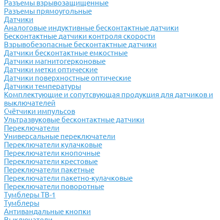
Разъемы взрывозащищенные
Разъемы прямоугольные
Датчики
Аналоговые индуктивные бесконтактные датчики
Бесконтактные датчики контроля скорости
Взрывобезопасные бесконтактные датчики
Датчики бесконтактные емкостные
Датчики магнитогерконовые
Датчики метки оптические
Датчики поверхностные оптические
Датчики температуры
Комплектующие и сопутсвующая продукция для датчиков и
выключателей
Счётчики импульсов
Ультразвуковые бесконтактные датчики
Переключатели
Универсальные переключатели
Переключатели кулачковые
Переключатели кнопочные
Переключатели крестовые
Переключатели пакетные
Переключатели пакетно-кулачковые
Переключатели поворотные
Тумблеры ТВ-1
Тумблеры
Антивандальные кнопки
Выключатели