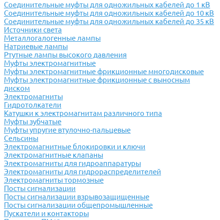
Соединительные муфты для одножильных кабелей до 1 кВ
Соединительные муфты для одножильных кабелей до 10 кВ
Соединительные муфты для одножильных кабелей до 35 кВ
Источники света
Металлогалогенные лампы
Натриевые лампы
Ртутные лампы высокого давления
Муфты электромагнитные
Муфты электромагнитные фрикционные многодисковые
Муфты электромагнитные фрикционные с выносным
диском
Электромагниты
Гидротолкатели
Катушки к электромагнитам различного типа
Муфты зубчатые
Муфты упругие втулочно-пальцевые
Сельсины
Электромагнитные блокировки и ключи
Электромагнитные клапаны
Электромагниты для гидроаппаратуры
Электромагниты для гидрораспределителей
Электромагниты тормозные
Посты сигнализации
Посты сигнализации взрывозащищенные
Посты сигнализации общепромышленные
Пускатели и контакторы