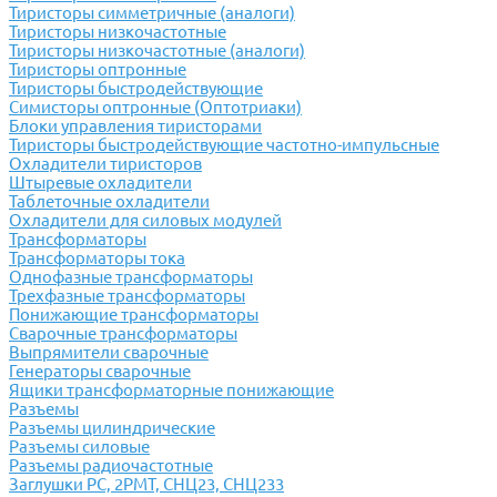
Тиристоры симметричные (аналоги)
Тиристоры низкочастотные
Тиристоры низкочастотные (аналоги)
Тиристоры оптронные
Тиристоры быстродействующие
Симисторы оптронные (Оптотриаки)
Блоки управления тиристорами
Тиристоры быстродействующие частотно-импульсные
Охладители тиристоров
Штыревые охладители
Таблеточные охладители
Охладители для силовых модулей
Трансформаторы
Трансформаторы тока
Однофазные трансформаторы
Трехфазные трансформаторы
Понижающие трансформаторы
Сварочные трансформаторы
Выпрямители сварочные
Генераторы сварочные
Ящики трансформаторные понижающие
Разъемы
Разъемы цилиндрические
Разъемы силовые
Разъемы радиочастотные
Заглушки РС, 2РМТ, СНЦ23, СНЦ233