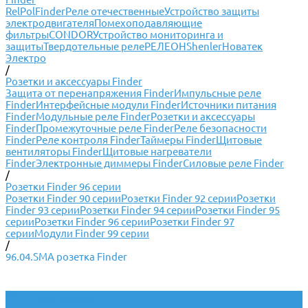
RelPol
Finder
Реле отечественные
Устройство защиты
электродвигателя
Помехоподавляющие
фильтры
CONDOR
Устройство мониторинга и
защиты
Твердотельные реле
РЕЛЕОН
Shenler
Новатек
Электро
/
Розетки и аксессуары Finder
Защита от перенапряжения Finder
Импульсные реле
Finder
Интерфейсные модули Finder
Источники питания
Finder
Модульные реле Finder
Розетки и аксессуары
Finder
Промежуточные реле Finder
Реле безопасности
Finder
Реле контроля Finder
Таймеры Finder
Щитовые
вентиляторы Finder
Щитовые нагреватели
Finder
Электронные диммеры Finder
Силовые реле Finder
/
Розетки Finder 96 серии
Розетки Finder 90 серии
Розетки Finder 92 серии
Розетки
Finder 93 серии
Розетки Finder 94 серии
Розетки Finder 95
серии
Розетки Finder 96 серии
Розетки Finder 97
серии
Модули Finder 99 серии
/
96.04.SMA розетка Finder
Реле и аксессуары