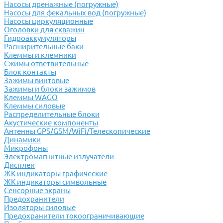
Насосы дренажные (погружные)
Насосы для фекальных вод (погружные)
Насосы циркуляционные
Оголовки для скважин
Гидроаккумуляторы
Расширительные баки
Клеммы и клемники
Cжимы ответвительные
Блок контакты
Зажимы винтовые
Зажимы и блоки зажимов
Клеммы WAGO
Клеммы силовые
Распределительные блоки
Акустические компоненты
Антенны GPS/GSM/WiFi/Телескопические
Динамики
Микрофоны
Электромагнитные излучатели
Дисплеи
ЖК индикаторы графические
ЖК индикаторы символьные
Сенсорные экраны
Предохранители
Изоляторы силовые
Предохранители токоограничивающие