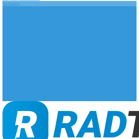
Каталог
Главная
О компании
Оплата и доставка
Документы
База знаний
Статьи
Сотрудничество
Контакты
...
Каталог
Главная
О компании
Оплата и доставка
Документы
База знаний
Статьи
Сотрудничество
Контакты