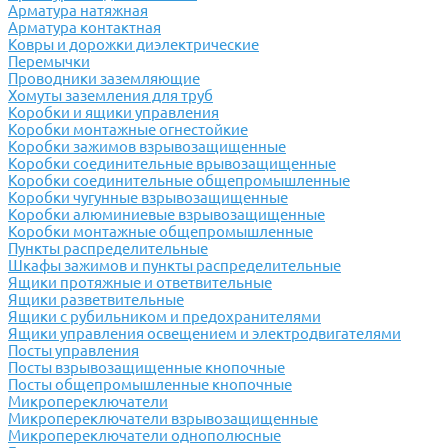
Арматура натяжная
Арматура контактная
Ковры и дорожки диэлектрические
Перемычки
Проводники заземляющие
Хомуты заземления для труб
Коробки и ящики управления
Коробки монтажные огнестойкие
Коробки зажимов взрывозащищенные
Коробки соединительные врывозащищенные
Коробки соединительные общепромышленные
Коробки чугунные взрывозащищенные
Коробки алюминиевые взрывозащищенные
Коробки монтажные общепромышленные
Пункты распределительные
Шкафы зажимов и пункты распределительные
Ящики протяжные и ответвительные
Ящики разветвительные
Ящики с рубильником и предохранителями
Ящики управления освещением и электродвигателями
Посты управления
Посты взрывозащищенные кнопочные
Посты общепромышленные кнопочные
Микропереключатели
Микропереключатели взрывозащищенные
Микропереключатели однополюсные