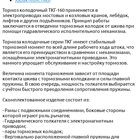
Характеристики
Тормоз колодочный ТКГ-160 применяется в
электроприводах мостовых и козловых кранов, лебёдок,
лифтов и других подъёмников. Принцип работы
заключается в отведении тормозных колодок от шкива при
помощи гидравлического исполнительного механизма.
Тормоза колодочные серии ТКГ имеют стабильный
тормозной момент по всей длине рабочего хода штока, что
является его преимуществом в сравнении с механизмами,
оснащёнными электромагнитными приводами. Это
намного упрощает обслуживание и настройку тормозов.
Величина момента торможения зависит от площади
контакта шкива с тормозными колодками и силы главной
пружины. В свою очередь, мощность толкателя выбирается
с учётом быстрого преодоления сопротивления пружины.
Скомплектованное изделие состоит из:
- Рамы с подвижными соединениями, боковые стороны
которой играют роль рычагов;
- Гидравлического толкателя с электромагнитным
приводом;
- пары тормозных колодок;
- Вертикально расположенной главной пружины для