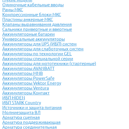
Одиночные кабельные вводы
Рамы МКС
Компрессионные блоки МКС
Пластины анкерные МКС
Клапаны выравнивания давления
Сальники привертные и ввертные
Аккумуляторные батареи
Универсальные аккумуляторы
Аккумуляторы для UPS (ИБП) систем
Аккумуляторы для слаботочных систем
Аккумуляторы по технологии GEL
Аккумуляторы специальной серии
Аккумуляторы для мототехники (стартерные)
Аккумуляторы AVANBATT
Аккумуляторы MNB
Аккумуляторы PowerSafe
Аккумуляторы Vektor Energy
Аккумуляторы Ventura
Аккумуляторы Контакт
ИБП HIDEN
ИБП STARK Country
Источники и защита питания
Молниезащита ВЛ
Арматура сцепная
Арматура поддерживающая
Арматура соединительная