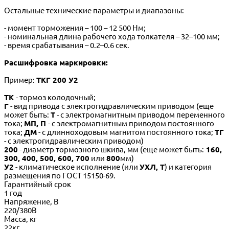
Остальные технические параметры и диапазоны:
- момент торможения – 100 – 12 500 Нм;
- номинальная длина рабочего хода толкателя – 32–100 мм;
- время срабатывания – 0.2–0.6 сек.
Расшифровка маркировки:
Пример:
ТКГ 200 У2
ТК
- тормоз колодочный;
Г
- вид привода с электрогидравлическим приводом (еще
может быть:
Т
- с электромагнитным приводом переменного
тока;
МП, П
- с электромагнитным приводом постоянного
тока;
ДМ
- с длинноходовым магнитом постоянного тока;
ТГ
- с электрогидравлическим приводом)
200
- диаметр тормозного шкива, мм (еще может быть:
160,
300, 400, 500, 600, 700
или
800
мм)
У2
- климатическое исполнение (или
УХЛ, Т
) и категория
размещения по ГОСТ 15150-69.
Гарантийный срок
1 год
Напряжение, В
220/380В
Масса, кг
22кг