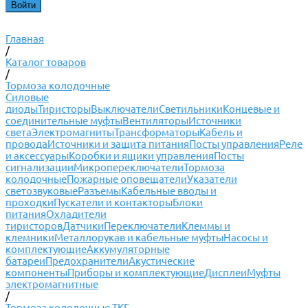
Главная
/
Каталог товаров
/
Тормоза колодочные
Силовые
диоды
Тиристоры
Выключатели
Светильники
Концевые и
соединительные муфты
Вентиляторы
Источники
света
Электромагниты
Трансформаторы
Кабель и
провода
Источники и защита питания
Посты управления
Реле
и аксессуары
Коробки и ящики управления
Посты
сигнализации
Микропереключатели
Тормоза
колодочные
Пожарные оповещатели
Указатели
светозвуковые
Разъемы
Кабельные вводы и
проходки
Пускатели и контакторы
Блоки
питания
Охладители
тиристоров
Датчики
Переключатели
Клеммы и
клемники
Металлорукав и кабельные муфты
Насосы и
комплектующие
Аккумуляторные
батареи
Предохранители
Акустические
компоненты
Приборы и комплектующие
Дисплеи
Муфты
электромагнитные
/
Тормоза колодочные ТКГ