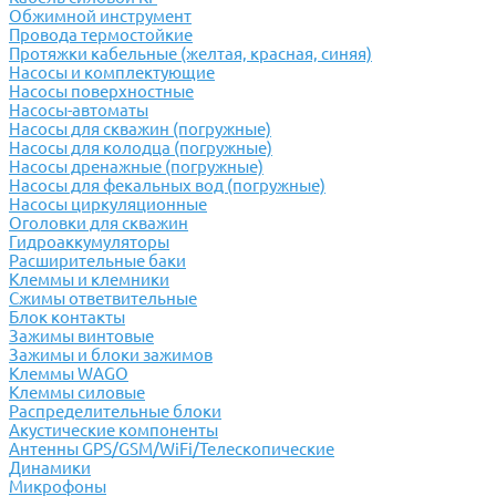
Обжимной инструмент
Провода термостойкие
Протяжки кабельные (желтая, красная, синяя)
Насосы и комплектующие
Насосы поверхностные
Насосы-автоматы
Насосы для скважин (погружные)
Насосы для колодца (погружные)
Насосы дренажные (погружные)
Насосы для фекальных вод (погружные)
Насосы циркуляционные
Оголовки для скважин
Гидроаккумуляторы
Расширительные баки
Клеммы и клемники
Cжимы ответвительные
Блок контакты
Зажимы винтовые
Зажимы и блоки зажимов
Клеммы WAGO
Клеммы силовые
Распределительные блоки
Акустические компоненты
Антенны GPS/GSM/WiFi/Телескопические
Динамики
Микрофоны