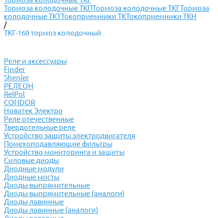
Тормоза колодочные ТКП
Тормоза колодочные ТКГ
Тормоза
колодочные ТКТ
Токоприемники ТК
Токоприемники ТКН
/
ТКГ-160 тормоз колодочный
Реле и аксессуары
Finder
Shenler
РЕЛЕОН
RelPol
CONDOR
Новатек Электро
Реле отечественные
Твердотельные реле
Устройство защиты электродвигателя
Помехоподавляющие фильтры
Устройство мониторинга и защиты
Силовые диоды
Диодные модули
Диодные мосты
Диоды выпрямительные
Диоды выпрямительные (аналоги)
Диоды лавинные
Диоды лавинные (аналоги)