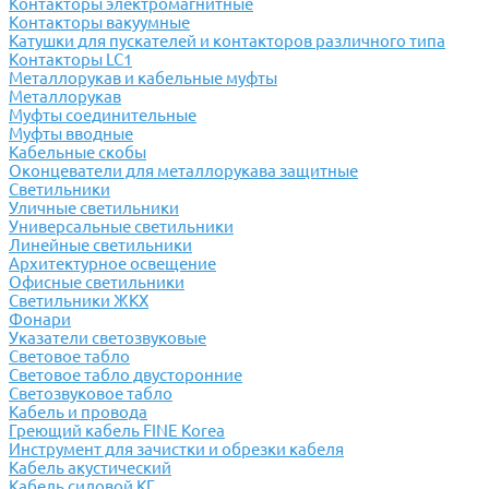
Контакторы электромагнитные
Контакторы вакуумные
Катушки для пускателей и контакторов различного типа
Контакторы LC1
Металлорукав и кабельные муфты
Металлорукав
Муфты соединительные
Муфты вводные
Кабельные скобы
Оконцеватели для металлорукава защитные
Светильники
Уличные светильники
Универсальные светильники
Линейные светильники
Архитектурное освещение
Офисные светильники
Светильники ЖКХ
Фонари
Указатели светозвуковые
Световое табло
Световое табло двусторонние
Светозвуковое табло
Кабель и провода
Греющий кабель FINE Korea
Инструмент для зачистки и обрезки кабеля
Кабель акустический
Кабель силовой КГ