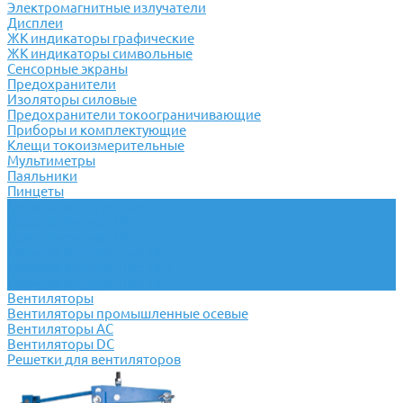
Электромагнитные излучатели
Дисплеи
ЖК индикаторы графические
ЖК индикаторы символьные
Сенсорные экраны
Предохранители
Изоляторы силовые
Предохранители токоограничивающие
Приборы и комплектующие
Клещи токоизмерительные
Мультиметры
Паяльники
Пинцеты
Тормоза колодочные
Токоприемники ТК
Токоприемники ТКН
Тормоза колодочные ТКГ
Тормоза колодочные ТКП
Тормоза колодочные ТКТ
Вентиляторы
Вентиляторы промышленные осевые
Вентиляторы АС
Вентиляторы DC
Решетки для вентиляторов