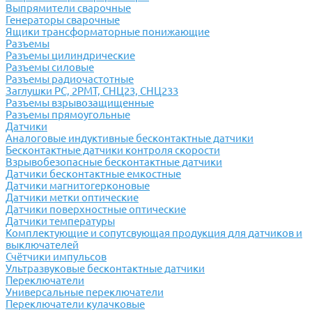
Выпрямители сварочные
Генераторы сварочные
Ящики трансформаторные понижающие
Разъемы
Разъемы цилиндрические
Разъемы силовые
Разъемы радиочастотные
Заглушки РС, 2РМТ, СНЦ23, СНЦ233
Разъемы взрывозащищенные
Разъемы прямоугольные
Датчики
Аналоговые индуктивные бесконтактные датчики
Бесконтактные датчики контроля скорости
Взрывобезопасные бесконтактные датчики
Датчики бесконтактные емкостные
Датчики магнитогерконовые
Датчики метки оптические
Датчики поверхностные оптические
Датчики температуры
Комплектующие и сопутсвующая продукция для датчиков и
выключателей
Счётчики импульсов
Ультразвуковые бесконтактные датчики
Переключатели
Универсальные переключатели
Переключатели кулачковые