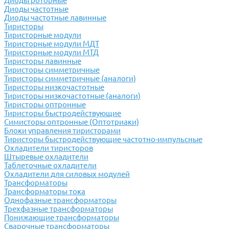
Диоды роторные
Диоды частотные
Диоды частотные лавинные
Тиристоры
Тиристорные модули
Тиристорные модули МДТ
Тиристорные модули МТД
Тиристоры лавинные
Тиристоры симметричные
Тиристоры симметричные (аналоги)
Тиристоры низкочастотные
Тиристоры низкочастотные (аналоги)
Тиристоры оптронные
Тиристоры быстродействующие
Симисторы оптронные (Оптотриаки)
Блоки управления тиристорами
Тиристоры быстродействующие частотно-импульсные
Охладители тиристоров
Штыревые охладители
Таблеточные охладители
Охладители для силовых модулей
Трансформаторы
Трансформаторы тока
Однофазные трансформаторы
Трехфазные трансформаторы
Понижающие трансформаторы
Сварочные трансформаторы