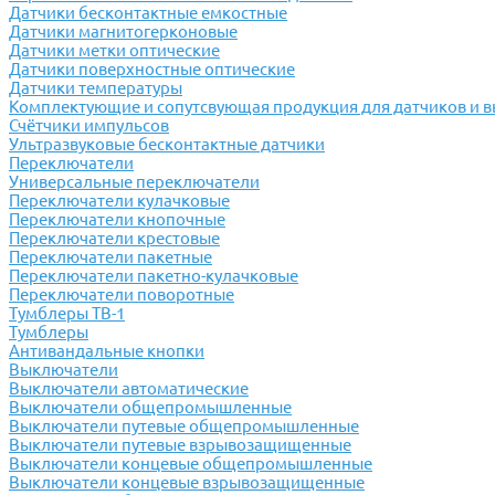
Датчики бесконтактные емкостные
Датчики магнитогерконовые
Датчики метки оптические
Датчики поверхностные оптические
Датчики температуры
Комплектующие и сопутсвующая продукция для датчиков и 
Счётчики импульсов
Ультразвуковые бесконтактные датчики
Переключатели
Универсальные переключатели
Переключатели кулачковые
Переключатели кнопочные
Переключатели крестовые
Переключатели пакетные
Переключатели пакетно-кулачковые
Переключатели поворотные
Тумблеры ТВ-1
Тумблеры
Антивандальные кнопки
Выключатели
Выключатели автоматические
Выключатели общепромышленные
Выключатели путевые общепромышленные
Выключатели путевые взрывозащищенные
Выключатели концевые общепромышленные
Выключатели концевые взрывозащищенные