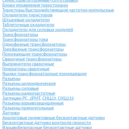
Симисторы оптронные (Оптотриаки)
Блоки управления тиристорами
Тиристоры быстродействующие частотно-импульсные
Охладители тиристоров
Штыревые охладители
Таблеточные охладители
Охладители для силовых модулей
Трансформаторы
Трансформаторы тока
Однофазные трансформаторы
Трехфазные трансформаторы
Понижающие трансформаторы
Сварочные трансформаторы
Выпрямители сварочные
Генераторы сварочные
Ящики трансформаторные понижающие
Разъемы
Разъемы цилиндрические
Разъемы силовые
Разъемы радиочастотные
Заглушки РС, 2РМТ, СНЦ23, СНЦ233
Разъемы взрывозащищенные
Разъемы прямоугольные
Датчики
Аналоговые индуктивные бесконтактные датчики
Бесконтактные датчики контроля скорости
Взрывобезопасные бесконтактные датчики