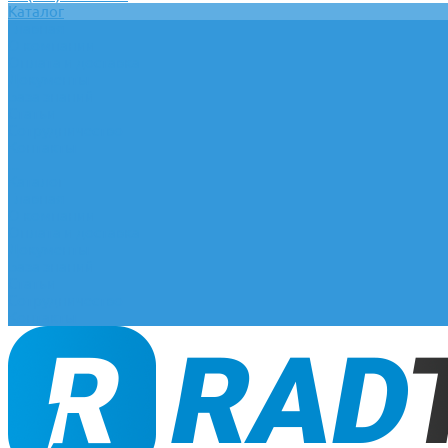
Каталог
Главная
О компании
Оплата и доставка
Документы
База знаний
Статьи
Сотрудничество
Контакты
...
Каталог
Главная
О компании
Оплата и доставка
Документы
База знаний
Статьи
Сотрудничество
Контакты