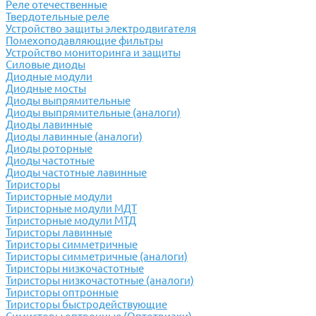
Реле отечественные
Твердотельные реле
Устройство защиты электродвигателя
Помехоподавляющие фильтры
Устройство мониторинга и защиты
Силовые диоды
Диодные модули
Диодные мосты
Диоды выпрямительные
Диоды выпрямительные (аналоги)
Диоды лавинные
Диоды лавинные (аналоги)
Диоды роторные
Диоды частотные
Диоды частотные лавинные
Тиристоры
Тиристорные модули
Тиристорные модули МДТ
Тиристорные модули МТД
Тиристоры лавинные
Тиристоры симметричные
Тиристоры симметричные (аналоги)
Тиристоры низкочастотные
Тиристоры низкочастотные (аналоги)
Тиристоры оптронные
Тиристоры быстродействующие