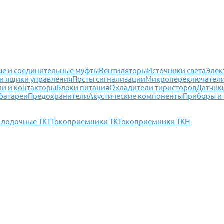
е и соединительные муфты
Вентиляторы
Источники света
Элек
и ящики управления
Посты сигнализации
Микропереключател
ли и контакторы
Блоки питания
Охладители тиристоров
Датчик
батареи
Предохранители
Акустические компоненты
Приборы и
олодочные ТКТ
Токоприемники ТК
Токоприемники ТКН