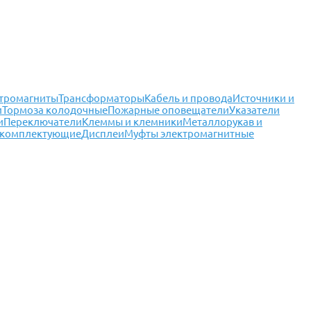
тромагниты
Трансформаторы
Кабель и провода
Источники и
и
Тормоза колодочные
Пожарные оповещатели
Указатели
и
Переключатели
Клеммы и клемники
Металлорукав и
 комплектующие
Дисплеи
Муфты электромагнитные