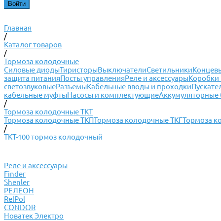
Главная
/
Каталог товаров
/
Тормоза колодочные
Силовые диоды
Тиристоры
Выключатели
Светильники
Концевы
защита питания
Посты управления
Реле и аксессуары
Коробки 
светозвуковые
Разъемы
Кабельные вводы и проходки
Пускате
кабельные муфты
Насосы и комплектующие
Аккумуляторные 
/
Тормоза колодочные ТКТ
Тормоза колодочные ТКП
Тормоза колодочные ТКГ
Тормоза к
/
ТКТ-100 тормоз колодочный
Реле и аксессуары
Finder
Shenler
РЕЛЕОН
RelPol
CONDOR
Новатек Электро