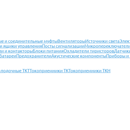
е и соединительные муфты
Вентиляторы
Источники света
Элек
и ящики управления
Посты сигнализации
Микропереключател
ли и контакторы
Блоки питания
Охладители тиристоров
Датчик
батареи
Предохранители
Акустические компоненты
Приборы и
олодочные ТКТ
Токоприемники ТК
Токоприемники ТКН