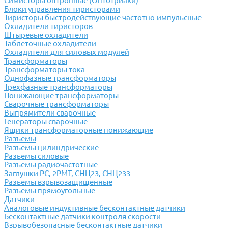
Симисторы оптронные (Оптотриаки)
Блоки управления тиристорами
Тиристоры быстродействующие частотно-импульсные
Охладители тиристоров
Штыревые охладители
Таблеточные охладители
Охладители для силовых модулей
Трансформаторы
Трансформаторы тока
Однофазные трансформаторы
Трехфазные трансформаторы
Понижающие трансформаторы
Сварочные трансформаторы
Выпрямители сварочные
Генераторы сварочные
Ящики трансформаторные понижающие
Разъемы
Разъемы цилиндрические
Разъемы силовые
Разъемы радиочастотные
Заглушки РС, 2РМТ, СНЦ23, СНЦ233
Разъемы взрывозащищенные
Разъемы прямоугольные
Датчики
Аналоговые индуктивные бесконтактные датчики
Бесконтактные датчики контроля скорости
Взрывобезопасные бесконтактные датчики