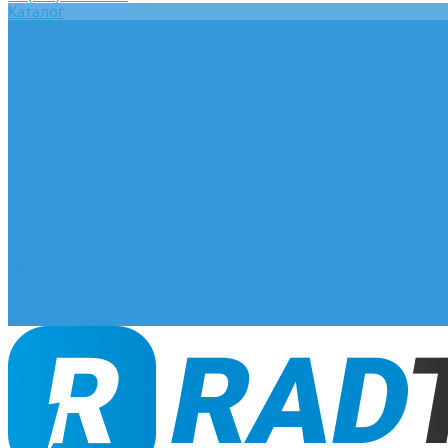
Каталог
Главная
О компании
Оплата и доставка
Документы
База знаний
Статьи
Сотрудничество
Контакты
...
Каталог
Главная
О компании
Оплата и доставка
Документы
База знаний
Статьи
Сотрудничество
Контакты