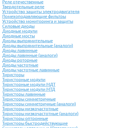
Реле отечественные
Твердотельные реле
Устройство защиты электродвигателя
Помехоподавляющие фильтры
Устройство мониторинга и защиты
Силовые диоды
Диодные модули
Диодные мосты
Диоды выпрямительные
Диоды выпрямительные (аналоги)
Диоды лавинные
Диоды лавинные (аналоги)
Диоды роторные
Диоды частотные
Диоды частотные лавинные
Тиристоры
Тиристорные модули
Тиристорные модули МДТ
Тиристорные модули МТД
Тиристоры лавинные
Тиристоры симметричные
Тиристоры симметричные (аналоги)
Тиристоры низкочастотные
Тиристоры низкочастотные (аналоги)
Тиристоры оптронные
Тиристоры быстродействующие