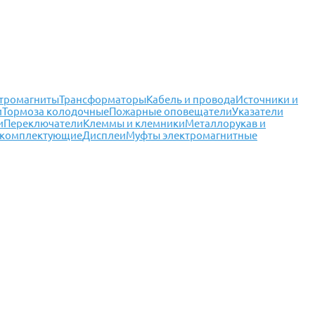
тромагниты
Трансформаторы
Кабель и провода
Источники и
и
Тормоза колодочные
Пожарные оповещатели
Указатели
и
Переключатели
Клеммы и клемники
Металлорукав и
 комплектующие
Дисплеи
Муфты электромагнитные