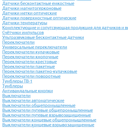
Датчики бесконтактные емкостные
Датчики магнитогерконовые
Датчики метки оптические
Датчики поверхностные оптические
Датчики температуры
Комплектующие и сопутсвующая продукция для датчиков и 
Счётчики импульсов
Ультразвуковые бесконтактные датчики
Переключатели
Универсальные переключатели
Переключатели кулачковые
Переключатели кнопочные
Переключатели крестовые
Переключатели пакетные
Переключатели пакетно-кулачковые
Переключатели поворотные
Тумблеры ТВ-1
Тумблеры
Антивандальные кнопки
Выключатели
Выключатели автоматические
Выключатели общепромышленные
Выключатели путевые общепромышленные
Выключатели путевые взрывозащищенные
Выключатели концевые общепромышленные
Выключатели концевые взрывозащищенные