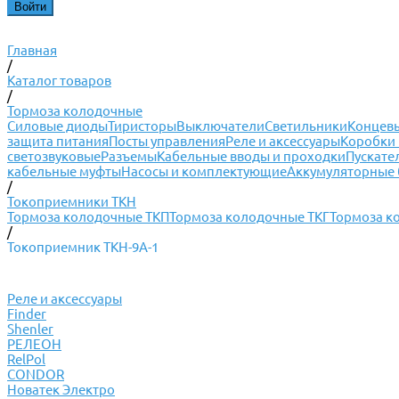
Главная
/
Каталог товаров
/
Тормоза колодочные
Силовые диоды
Тиристоры
Выключатели
Светильники
Концевы
защита питания
Посты управления
Реле и аксессуары
Коробки 
светозвуковые
Разъемы
Кабельные вводы и проходки
Пускате
кабельные муфты
Насосы и комплектующие
Аккумуляторные 
/
Токоприемники ТКН
Тормоза колодочные ТКП
Тормоза колодочные ТКГ
Тормоза к
/
Токоприемник ТКН-9А-1
Реле и аксессуары
Finder
Shenler
РЕЛЕОН
RelPol
CONDOR
Новатек Электро