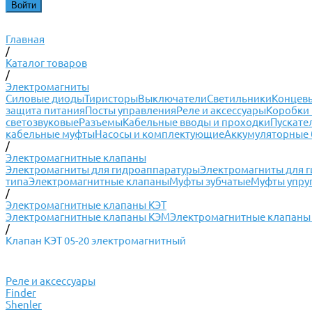
Главная
/
Каталог товаров
/
Электромагниты
Силовые диоды
Тиристоры
Выключатели
Светильники
Концевы
защита питания
Посты управления
Реле и аксессуары
Коробки 
светозвуковые
Разъемы
Кабельные вводы и проходки
Пускате
кабельные муфты
Насосы и комплектующие
Аккумуляторные 
/
Электромагнитные клапаны
Электромагниты для гидроаппаратуры
Электромагниты для 
типа
Электромагнитные клапаны
Муфты зубчатые
Муфты упру
/
Электромагнитные клапаны КЭТ
Электромагнитные клапаны КЭМ
Электромагнитные клапаны
/
Клапан КЭТ 05-20 электромагнитный
Реле и аксессуары
Finder
Shenler