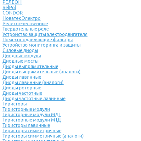
РЕЛЕОН
RelPol
CONDOR
Новатек Электро
Реле отечественные
Твердотельные реле
Устройство защиты электродвигателя
Помехоподавляющие фильтры
Устройство мониторинга и защиты
Силовые диоды
Диодные модули
Диодные мосты
Диоды выпрямительные
Диоды выпрямительные (аналоги)
Диоды лавинные
Диоды лавинные (аналоги)
Диоды роторные
Диоды частотные
Диоды частотные лавинные
Тиристоры
Тиристорные модули
Тиристорные модули МДТ
Тиристорные модули МТД
Тиристоры лавинные
Тиристоры симметричные
Тиристоры симметричные (аналоги)