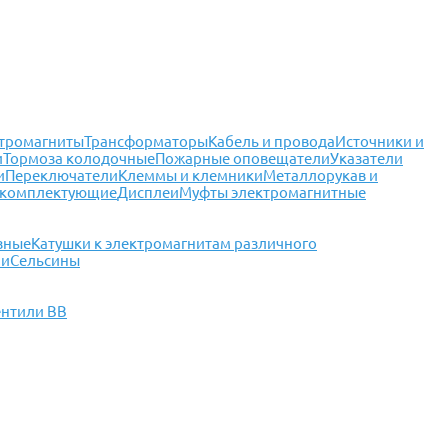
тромагниты
Трансформаторы
Кабель и провода
Источники и
и
Тормоза колодочные
Пожарные оповещатели
Указатели
и
Переключатели
Клеммы и клемники
Металлорукав и
 комплектующие
Дисплеи
Муфты электромагнитные
зные
Катушки к электромагнитам различного
чи
Сельсины
ентили ВВ