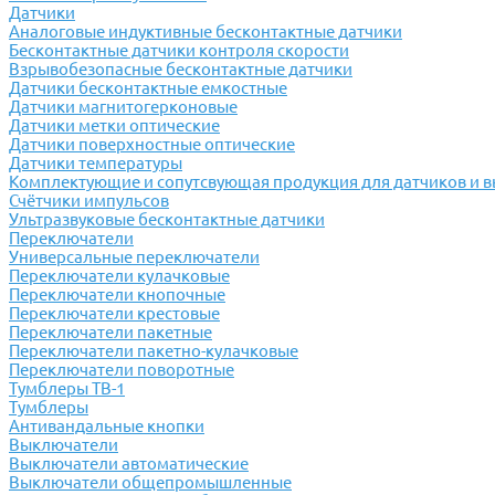
Датчики
Аналоговые индуктивные бесконтактные датчики
Бесконтактные датчики контроля скорости
Взрывобезопасные бесконтактные датчики
Датчики бесконтактные емкостные
Датчики магнитогерконовые
Датчики метки оптические
Датчики поверхностные оптические
Датчики температуры
Комплектующие и сопутсвующая продукция для датчиков и 
Счётчики импульсов
Ультразвуковые бесконтактные датчики
Переключатели
Универсальные переключатели
Переключатели кулачковые
Переключатели кнопочные
Переключатели крестовые
Переключатели пакетные
Переключатели пакетно-кулачковые
Переключатели поворотные
Тумблеры ТВ-1
Тумблеры
Антивандальные кнопки
Выключатели
Выключатели автоматические
Выключатели общепромышленные