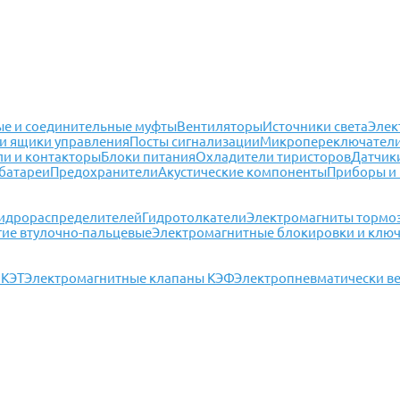
е и соединительные муфты
Вентиляторы
Источники света
Элек
и ящики управления
Посты сигнализации
Микропереключател
ли и контакторы
Блоки питания
Охладители тиристоров
Датчик
батареи
Предохранители
Акустические компоненты
Приборы и
гидрораспределителей
Гидротолкатели
Электромагниты тормо
гие втулочно-пальцевые
Электромагнитные блокировки и клю
 КЭТ
Электромагнитные клапаны КЭФ
Электропневматически в