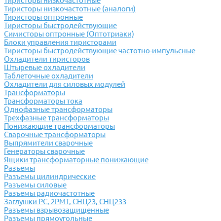
Тиристоры низкочастотные
Тиристоры низкочастотные (аналоги)
Тиристоры оптронные
Тиристоры быстродействующие
Симисторы оптронные (Оптотриаки)
Блоки управления тиристорами
Тиристоры быстродействующие частотно-импульсные
Охладители тиристоров
Штыревые охладители
Таблеточные охладители
Охладители для силовых модулей
Трансформаторы
Трансформаторы тока
Однофазные трансформаторы
Трехфазные трансформаторы
Понижающие трансформаторы
Сварочные трансформаторы
Выпрямители сварочные
Генераторы сварочные
Ящики трансформаторные понижающие
Разъемы
Разъемы цилиндрические
Разъемы силовые
Разъемы радиочастотные
Заглушки РС, 2РМТ, СНЦ23, СНЦ233
Разъемы взрывозащищенные
Разъемы прямоугольные