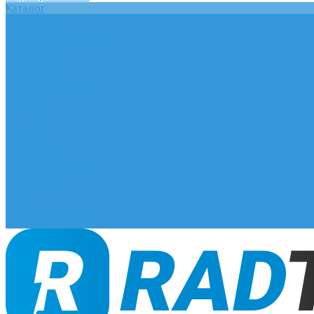
Каталог
Главная
О компании
Оплата и доставка
Документы
База знаний
Статьи
Сотрудничество
Контакты
...
Каталог
Главная
О компании
Оплата и доставка
Документы
База знаний
Статьи
Сотрудничество
Контакты