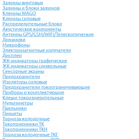
Зажимы винтовые
Зажимы и блоки зажимов
Клеммы WAGO
Клеммы силовые
Распределительные блоки
Акустические компоненты
Антенны GPS/GSM/WiFi/Телескопические
Динамики
Микрофоны
Электромагнитные излучатели
Дисплеи
ЖК индикаторы графические
ЖК индикаторы символьные
Сенсорные экраны
Предохранители
Изоляторы силовые
Предохранители токоограничивающие
Приборы и комплектующие
Клещи токоизмерительные
Мультиметры
Паяльники
Пинцеты
Тормоза колодочные
Токоприемники ТК
Токоприемники ТКН
Тормоза колодочные ТКГ