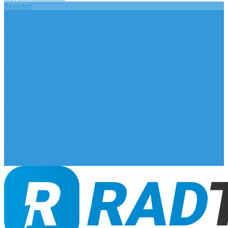
Каталог
Главная
О компании
Оплата и доставка
Документы
База знаний
Статьи
Сотрудничество
Контакты
...
Каталог
Главная
О компании
Оплата и доставка
Документы
База знаний
Статьи
Сотрудничество
Контакты