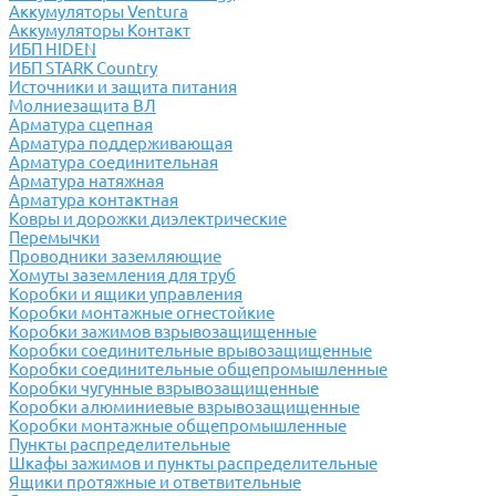
Аккумуляторы Ventura
Аккумуляторы Контакт
ИБП HIDEN
ИБП STARK Country
Источники и защита питания
Молниезащита ВЛ
Арматура сцепная
Арматура поддерживающая
Арматура соединительная
Арматура натяжная
Арматура контактная
Ковры и дорожки диэлектрические
Перемычки
Проводники заземляющие
Хомуты заземления для труб
Коробки и ящики управления
Коробки монтажные огнестойкие
Коробки зажимов взрывозащищенные
Коробки соединительные врывозащищенные
Коробки соединительные общепромышленные
Коробки чугунные взрывозащищенные
Коробки алюминиевые взрывозащищенные
Коробки монтажные общепромышленные
Пункты распределительные
Шкафы зажимов и пункты распределительные
Ящики протяжные и ответвительные