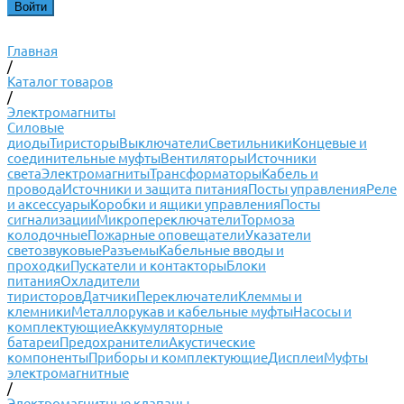
Главная
/
Каталог товаров
/
Электромагниты
Силовые
диоды
Тиристоры
Выключатели
Светильники
Концевые и
соединительные муфты
Вентиляторы
Источники
света
Электромагниты
Трансформаторы
Кабель и
провода
Источники и защита питания
Посты управления
Реле
и аксессуары
Коробки и ящики управления
Посты
сигнализации
Микропереключатели
Тормоза
колодочные
Пожарные оповещатели
Указатели
светозвуковые
Разъемы
Кабельные вводы и
проходки
Пускатели и контакторы
Блоки
питания
Охладители
тиристоров
Датчики
Переключатели
Клеммы и
клемники
Металлорукав и кабельные муфты
Насосы и
комплектующие
Аккумуляторные
батареи
Предохранители
Акустические
компоненты
Приборы и комплектующие
Дисплеи
Муфты
электромагнитные
/
Электромагнитные клапаны