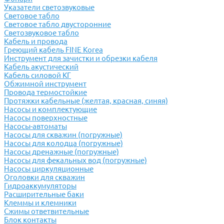
Указатели светозвуковые
Световое табло
Световое табло двусторонние
Светозвуковое табло
Кабель и провода
Греющий кабель FINE Korea
Инструмент для зачистки и обрезки кабеля
Кабель акустический
Кабель силовой КГ
Обжимной инструмент
Провода термостойкие
Протяжки кабельные (желтая, красная, синяя)
Насосы и комплектующие
Насосы поверхностные
Насосы-автоматы
Насосы для скважин (погружные)
Насосы для колодца (погружные)
Насосы дренажные (погружные)
Насосы для фекальных вод (погружные)
Насосы циркуляционные
Оголовки для скважин
Гидроаккумуляторы
Расширительные баки
Клеммы и клемники
Cжимы ответвительные
Блок контакты