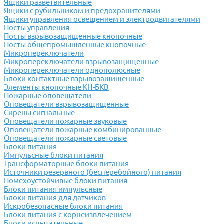
Ящики разветвительные
Ящики с рубильником и предохранителями
Ящики управления освещением и электродвигателями
Посты управления
Посты взрывозащищенные кнопочные
Посты общепромышленные кнопочные
Микропереключатели
Микропереключатели взрывозащищенные
Микропереключатели однополюсные
Блоки контактные взрывозащищенные
Элементы кнопочные КН-БКВ
Пожарные оповещатели
Оповещатели взрывозащищенные
Сирены сигнальные
Оповещатели пожарные звуковые
Оповещатели пожарные комбинированные
Оповещатели пожарные световые
Блоки питания
Импульсные блоки питания
Трансформаторные блоки питания
Источники резервного (бесперебойного) питания
Помехоустойчивые блоки питания
Блоки питания импульсные
Блоки питания для датчиков
Искробезопасные блоки питания
Блоки питания с корнеизвлечением
Блоки испытательные