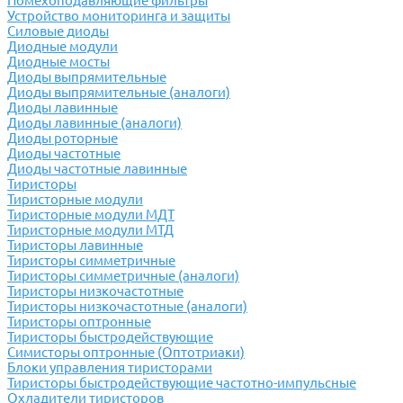
Помехоподавляющие фильтры
Устройство мониторинга и защиты
Силовые диоды
Диодные модули
Диодные мосты
Диоды выпрямительные
Диоды выпрямительные (аналоги)
Диоды лавинные
Диоды лавинные (аналоги)
Диоды роторные
Диоды частотные
Диоды частотные лавинные
Тиристоры
Тиристорные модули
Тиристорные модули МДТ
Тиристорные модули МТД
Тиристоры лавинные
Тиристоры симметричные
Тиристоры симметричные (аналоги)
Тиристоры низкочастотные
Тиристоры низкочастотные (аналоги)
Тиристоры оптронные
Тиристоры быстродействующие
Симисторы оптронные (Оптотриаки)
Блоки управления тиристорами
Тиристоры быстродействующие частотно-импульсные
Охладители тиристоров