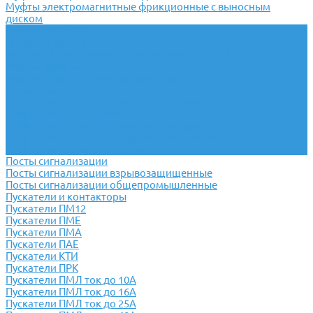
Муфты электромагнитные фрикционные с выносным
диском
Электромагниты
Гидротолкатели
Катушки к электромагнитам различного типа
Муфты зубчатые
Муфты упругие втулочно-пальцевые
Сельсины
Электромагнитные блокировки и ключи
Электромагнитные клапаны
Электромагниты для гидроаппаратуры
Электромагниты для гидрораспределителей
Электромагниты тормозные
Посты сигнализации
Посты сигнализации взрывозащищенные
Посты сигнализации общепромышленные
Пускатели и контакторы
Пускатели ПМ12
Пускатели ПМЕ
Пускатели ПМА
Пускатели ПАЕ
Пускатели КТИ
Пускатели ПРК
Пускатели ПМЛ ток до 10А
Пускатели ПМЛ ток до 16А
Пускатели ПМЛ ток до 25А