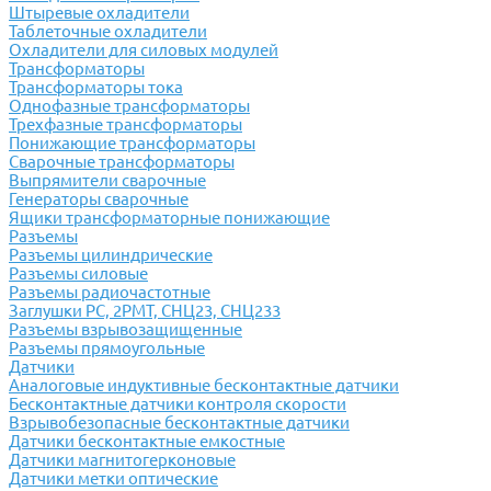
Штыревые охладители
Таблеточные охладители
Охладители для силовых модулей
Трансформаторы
Трансформаторы тока
Однофазные трансформаторы
Трехфазные трансформаторы
Понижающие трансформаторы
Сварочные трансформаторы
Выпрямители сварочные
Генераторы сварочные
Ящики трансформаторные понижающие
Разъемы
Разъемы цилиндрические
Разъемы силовые
Разъемы радиочастотные
Заглушки РС, 2РМТ, СНЦ23, СНЦ233
Разъемы взрывозащищенные
Разъемы прямоугольные
Датчики
Аналоговые индуктивные бесконтактные датчики
Бесконтактные датчики контроля скорости
Взрывобезопасные бесконтактные датчики
Датчики бесконтактные емкостные
Датчики магнитогерконовые
Датчики метки оптические