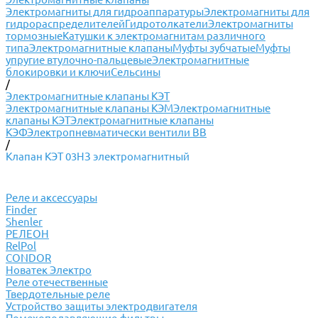
Электромагниты для гидроаппаратуры
Электромагниты для
гидрораспределителей
Гидротолкатели
Электромагниты
тормозные
Катушки к электромагнитам различного
типа
Электромагнитные клапаны
Муфты зубчатые
Муфты
упругие втулочно-пальцевые
Электромагнитные
блокировки и ключи
Сельсины
/
Электромагнитные клапаны КЭТ
Электромагнитные клапаны КЭМ
Электромагнитные
клапаны КЭТ
Электромагнитные клапаны
КЭФ
Электропневматически вентили ВВ
/
Клапан КЭТ 03НЗ электромагнитный
Реле и аксессуары
Finder
Shenler
РЕЛЕОН
RelPol
CONDOR
Новатек Электро
Реле отечественные
Твердотельные реле
Устройство защиты электродвигателя