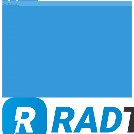
Каталог
Главная
О компании
Оплата и доставка
Документы
База знаний
Статьи
Сотрудничество
Контакты
...
Каталог
Главная
О компании
Оплата и доставка
Документы
База знаний
Статьи
Сотрудничество
Контакты