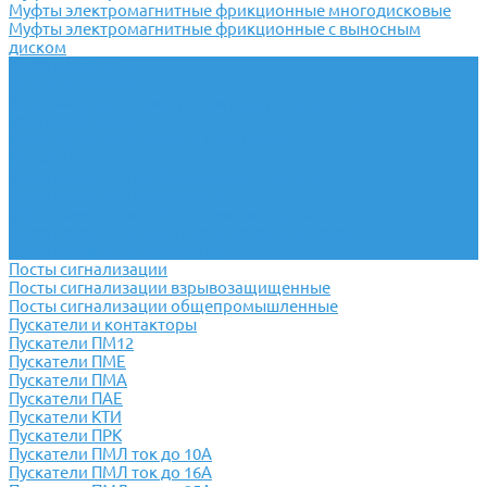
Муфты электромагнитные фрикционные многодисковые
Муфты электромагнитные фрикционные с выносным
диском
Электромагниты
Гидротолкатели
Катушки к электромагнитам различного типа
Муфты зубчатые
Муфты упругие втулочно-пальцевые
Сельсины
Электромагнитные блокировки и ключи
Электромагнитные клапаны
Электромагниты для гидроаппаратуры
Электромагниты для гидрораспределителей
Электромагниты тормозные
Посты сигнализации
Посты сигнализации взрывозащищенные
Посты сигнализации общепромышленные
Пускатели и контакторы
Пускатели ПМ12
Пускатели ПМЕ
Пускатели ПМА
Пускатели ПАЕ
Пускатели КТИ
Пускатели ПРК
Пускатели ПМЛ ток до 10А
Пускатели ПМЛ ток до 16А