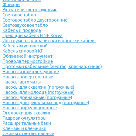
Фонари
Указатели светозвуковые
Световое табло
Световое табло двусторонние
Светозвуковое табло
Кабель и провода
Греющий кабель FINE Korea
Инструмент для зачистки и обрезки кабеля
Кабель акустический
Кабель силовой КГ
Обжимной инструмент
Провода термостойкие
Протяжки кабельные (желтая, красная, синяя)
Насосы и комплектующие
Насосы поверхностные
Насосы-автоматы
Насосы для скважин (погружные)
Насосы для колодца (погружные)
Насосы дренажные (погружные)
Насосы для фекальных вод (погружные)
Насосы циркуляционные
Оголовки для скважин
Гидроаккумуляторы
Расширительные баки
Клеммы и клемники
Cжимы ответвительные