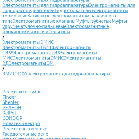
Электромагниты для гидроаппаратуры
Электромагниты для
гидрораспределителей
Гидротолкатели
Электромагниты
тормозные
Катушки к электромагнитам различного
типа
Электромагнитные клапаны
Муфты зубчатые
Муфты
упругие втулочно-пальцевые
Электромагнитные
блокировки и ключи
Сельсины
/
Электромагниты ЭМИС
Электромагниты ПЭ110
Электромагниты
ПЭ35
Электромагниты ПЭ8
Электромагниты
МИС
Электромагниты ЭМИС
Электромагниты
ЭД
Электромагниты ЭМ
/
ЭМИС-1200 электромагнит для гидроаппаратуры
Реле и аксессуары
Finder
Shenler
РЕЛЕОН
RelPol
CONDOR
Новатек Электро
Реле отечественные
Твердотельные реле