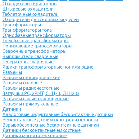
Охладители тиристоров
Штыревые охладители
Таблеточные охладители
Охладители для силовых модулей
Трансформаторы
Трансформаторы тока
Однофазные трансформаторы
Трехфазные трансформаторы
Понижающие трансформаторы
Сварочные трансформаторы
Выпрямители сварочные
Генераторы сварочные
Ящики трансформаторные понижающие
Разъемы
Разъемы цилиндрические
Разъемы силовые
Разъемы радиочастотные
Заглушки РС, 2РМТ, СНЦ23, СНЦ233
Разъемы взрывозащищенные
Разъемы прямоугольные
Датчики
Аналоговые индуктивные бесконтактные датчики
Бесконтактные датчики контроля скорости
Взрывобезопасные бесконтактные датчики
Датчики бесконтактные емкостные
Датчики магнитогерконовые