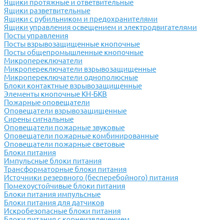
Ящики протяжные и ответвительные
Ящики разветвительные
Ящики с рубильником и предохранителями
Ящики управления освещением и электродвигателями
Посты управления
Посты взрывозащищенные кнопочные
Посты общепромышленные кнопочные
Микропереключатели
Микропереключатели взрывозащищенные
Микропереключатели однополюсные
Блоки контактные взрывозащищенные
Элементы кнопочные КН-БКВ
Пожарные оповещатели
Оповещатели взрывозащищенные
Сирены сигнальные
Оповещатели пожарные звуковые
Оповещатели пожарные комбинированные
Оповещатели пожарные световые
Блоки питания
Импульсные блоки питания
Трансформаторные блоки питания
Источники резервного (бесперебойного) питания
Помехоустойчивые блоки питания
Блоки питания импульсные
Блоки питания для датчиков
Искробезопасные блоки питания
Блоки питания с корнеизвлечением