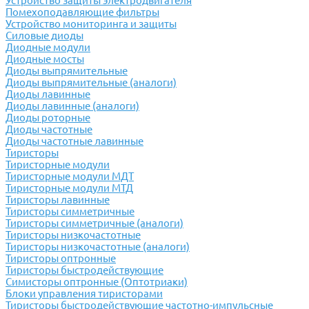
Устройство защиты электродвигателя
Помехоподавляющие фильтры
Устройство мониторинга и защиты
Силовые диоды
Диодные модули
Диодные мосты
Диоды выпрямительные
Диоды выпрямительные (аналоги)
Диоды лавинные
Диоды лавинные (аналоги)
Диоды роторные
Диоды частотные
Диоды частотные лавинные
Тиристоры
Тиристорные модули
Тиристорные модули МДТ
Тиристорные модули МТД
Тиристоры лавинные
Тиристоры симметричные
Тиристоры симметричные (аналоги)
Тиристоры низкочастотные
Тиристоры низкочастотные (аналоги)
Тиристоры оптронные
Тиристоры быстродействующие
Симисторы оптронные (Оптотриаки)
Блоки управления тиристорами
Тиристоры быстродействующие частотно-импульсные