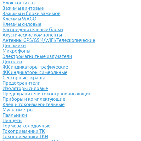
Блок контакты
Зажимы винтовые
Зажимы и блоки зажимов
Клеммы WAGO
Клеммы силовые
Распределительные блоки
Акустические компоненты
Антенны GPS/GSM/WiFi/Телескопические
Динамики
Микрофоны
Электромагнитные излучатели
Дисплеи
ЖК индикаторы графические
ЖК индикаторы символьные
Сенсорные экраны
Предохранители
Изоляторы силовые
Предохранители токоограничивающие
Приборы и комплектующие
Клещи токоизмерительные
Мультиметры
Паяльники
Пинцеты
Тормоза колодочные
Токоприемники ТК
Токоприемники ТКН