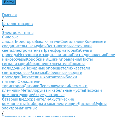
Главная
/
Каталог товаров
/
Электромагниты
Силовые
диоды
Тиристоры
Выключатели
Светильники
Концевые и
соединительные муфты
Вентиляторы
Источники
света
Электромагниты
Трансформаторы
Кабель и
провода
Источники и защита питания
Посты управления
Реле
и аксессуары
Коробки и ящики управления
Посты
сигнализации
Микропереключатели
Тормоза
колодочные
Пожарные оповещатели
Указатели
светозвуковые
Разъемы
Кабельные вводы и
проходки
Пускатели и контакторы
Блоки
питания
Охладители
тиристоров
Датчики
Переключатели
Клеммы и
клемники
Металлорукав и кабельные муфты
Насосы и
комплектующие
Аккумуляторные
батареи
Предохранители
Акустические
компоненты
Приборы и комплектующие
Дисплеи
Муфты
электромагнитные
/
Электромагниты для гидроаппаратуры