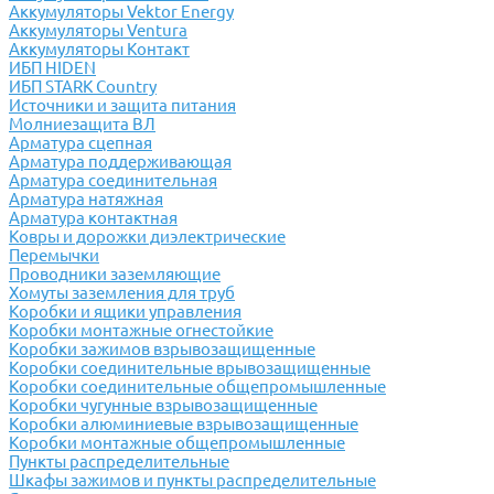
Аккумуляторы Vektor Energy
Аккумуляторы Ventura
Аккумуляторы Контакт
ИБП HIDEN
ИБП STARK Country
Источники и защита питания
Молниезащита ВЛ
Арматура сцепная
Арматура поддерживающая
Арматура соединительная
Арматура натяжная
Арматура контактная
Ковры и дорожки диэлектрические
Перемычки
Проводники заземляющие
Хомуты заземления для труб
Коробки и ящики управления
Коробки монтажные огнестойкие
Коробки зажимов взрывозащищенные
Коробки соединительные врывозащищенные
Коробки соединительные общепромышленные
Коробки чугунные взрывозащищенные
Коробки алюминиевые взрывозащищенные
Коробки монтажные общепромышленные
Пункты распределительные
Шкафы зажимов и пункты распределительные